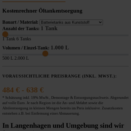
Kostenrechner Öltankentsorgung
Bauart / Material:
1 Tank
Anzahl der Tanks:
1 Tank
6 Tanks
1.000 L
Volumen / Einzel-Tank:
500 L
2.000 L
VORAUSSICHTLICHE PREISRANGE (INKL. MWST.):
484 € - 638 €
* Schätzung inkl. 19% MwSt., Demontage & Entsorgungsnachweis. Abgerundet
auf volle Euro. Je nach Region ist die An- und Abfahrt sowie die
Altölentsorgung in kleinen Mengen bereits im Preis inklusive. Zusatzkosten
entstehen z.B. bei Entfernung einer Abmauerung.
In Langenhagen und Umgebung sind wir