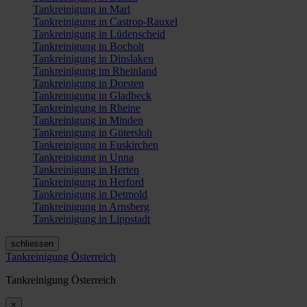
Tankreinigung in Marl
Tankreinigung in Castrop-Rauxel
Tankreinigung in Lüdenscheid
Tankreinigung in Bocholt
Tankreinigung in Dinslaken
Tankreinigung im Rheinland
Tankreinigung in Dorsten
Tankreinigung in Gladbeck
Tankreinigung in Rheine
Tankreinigung in Minden
Tankreinigung in Gütersloh
Tankreinigung in Euskirchen
Tankreinigung in Unna
Tankreinigung in Herten
Tankreinigung in Herford
Tankreinigung in Detmold
Tankreinigung in Arnsberg
Tankreinigung in Lippstadt
schliessen
Tankreinigung Österreich
Tankreinigung Österreich
×