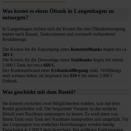
Was kostet es einen Öltank in Langenhagen zu
entsorgen?
In Langenhagen richten sich die Kosten für eine Öltankentsorgung
immer nach Bauart, Tankvolumen und eventuell vorhandener
Restölmenge.
Die Kosten für die Entsorgung eines
Kunststofftanks
liegen bei ca
385 €
.
Die Kosten für die Demontage eines
Stahltanks
liegen bei einem
2.000 l Tank bei etwa
660 €
.
Der Kostenaufwand einer
Erdtankstilllegung
(inkl. Verfüllung)
sind weitaus höher, sie beginnen bei
850 €
für einen 3.000 l
Erdtank.
Was geschieht mit dem Restöl?
Sie können zwischen zwei Möglichkeiten wählen, was mit dem
Restöl geschehen soll. Die bequemste Variante ist das restliche
Heizöl zum Nachbarn umpumpen zu lassen. Es wird dann von
Ihrem Tank zum Tank des Nachbarn transportiert und umgefüllt. Für
das Umpumpen von restlichen Heizölmengen werden häufig
Pauschalen je 1.000 Litern berechnet. Bei größeren Entfernungen