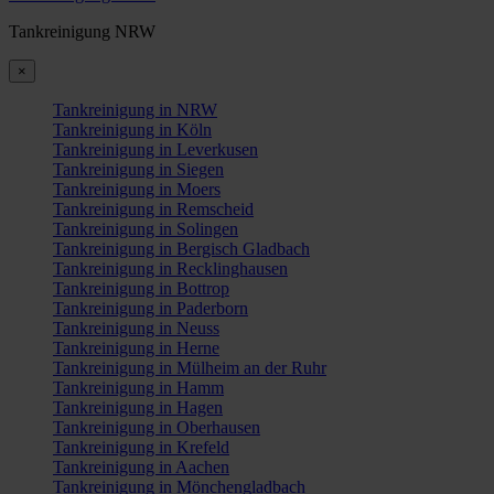
Tankreinigung NRW
×
Tankreinigung in NRW
Tankreinigung in Köln
Tankreinigung in Leverkusen
Tankreinigung in Siegen
Tankreinigung in Moers
Tankreinigung in Remscheid
Tankreinigung in Solingen
Tankreinigung in Bergisch Gladbach
Tankreinigung in Recklinghausen
Tankreinigung in Bottrop
Tankreinigung in Paderborn
Tankreinigung in Neuss
Tankreinigung in Herne
Tankreinigung in Mülheim an der Ruhr
Tankreinigung in Hamm
Tankreinigung in Hagen
Tankreinigung in Oberhausen
Tankreinigung in Krefeld
Tankreinigung in Aachen
Tankreinigung in Mönchengladbach