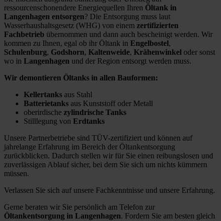
ressourcenschonendere Energiequellen Ihren
Öltank in
Langenhagen entsorgen
? Die Entsorgung muss laut
Wasserhaushaltsgesetz (WHG) von einem
zertifizierten
Fachbetrieb
übernommen und dann auch bescheinigt werden. Wir
kommen zu Ihnen, egal ob ihr Öltank in
Engelbostel
,
Schulenburg
,
Godshorn
,
Kaltenweide
,
Krähenwinkel
oder sonst
wo in
Langenhagen
und der Region entsorgt werden muss.
Wir demontieren Öltanks in allen Bauformen:
Kellertanks
aus Stahl
Batterietanks
aus Kunststoff oder Metall
oberirdische
zylindrische Tanks
Stilllegung von
Erdtanks
Unsere Partnerbetriebe sind TÜV-zertifiziert und können auf
jahrelange Erfahrung im Bereich der Öltankentsorgung
zurückblicken. Dadurch stellen wir für Sie einen reibungslosen und
zuverlässigen Ablauf sicher, bei dem Sie sich um nichts kümmern
müssen.
Verlassen Sie sich auf unsere Fachkenntnisse und unsere Erfahrung.
Gerne beraten wir Sie persönlich am Telefon zur
Öltankentsorgung in Langenhagen
. Fordern Sie am besten gleich