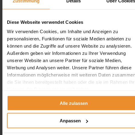
Zustimmung
Details
Über Cookie
Jetzt individuelle Anfrage senden. Klicken Sie
hier!
Wir freuen uns auf Ihre Anfrage und senden Ihnen
Diese Webseite verwendet Cookies
gerne ein unverbindliches Angebot!
Wir verwenden Cookies, um Inhalte und Anzeigen zu
personalisieren, Funktionen für soziale Medien anbieten zu
können und die Zugriffe auf unsere Website zu analysieren.
Außerdem geben wir Informationen zu Ihrer Verwendung
unserer Website an unsere Partner für soziale Medien,
Aufgrund Ihrer Datenschutzeinstellungen können wir Ihnen
Werbung und Analysen weiter. Unsere Partner führen diese
unsere ProvenExpert Bewertungen hier leider nicht anzeigen.
Informationen möglicherweise mit weiteren Daten zusammen
Klicken Sie hier um Ihre Einstellungen zu bearbeiten.
die Sie ihnen bereitgestellt haben oder die sie im Rahmen Ihr
Nutzung der Dienste gesammelt haben.
Alle zulassen
Kontakt
Anpassen