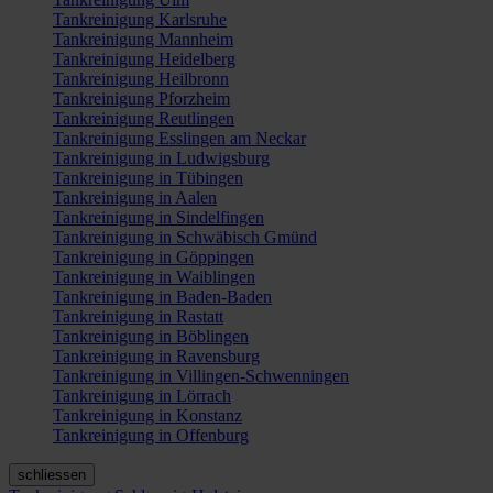
Tankreinigung Karlsruhe
Tankreinigung Mannheim
Tankreinigung Heidelberg
Tankreinigung Heilbronn
Tankreinigung Pforzheim
Tankreinigung Reutlingen
Tankreinigung Esslingen am Neckar
Tankreinigung in Ludwigsburg
Tankreinigung in Tübingen
Tankreinigung in Aalen
Tankreinigung in Sindelfingen
Tankreinigung in Schwäbisch Gmünd
Tankreinigung in Göppingen
Tankreinigung in Waiblingen
Tankreinigung in Baden-Baden
Tankreinigung in Rastatt
Tankreinigung in Böblingen
Tankreinigung in Ravensburg
Tankreinigung in Villingen-Schwenningen
Tankreinigung in Lörrach
Tankreinigung in Konstanz
Tankreinigung in Offenburg
schliessen