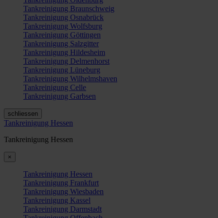
Tankreinigung Braunschweig
Tankreinigung Osnabrück
Tankreinigung Wolfsburg
Tankreinigung Göttingen
Tankreinigung Salzgitter
Tankreinigung Hildesheim
Tankreinigung Delmenhorst
Tankreinigung Lüneburg
Tankreinigung Wilhelmshaven
Tankreinigung Celle
Tankreinigung Garbsen
schliessen
Tankreinigung Hessen
Tankreinigung Hessen
×
Tankreinigung Hessen
Tankreinigung Frankfurt
Tankreinigung Wiesbaden
Tankreinigung Kassel
Tankreinigung Darmstadt
Tankreinigung Offenbach