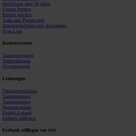
Heizöltank älter 30 Jahre
Unsere Partner
Partner werden
Tank raus Pumpe rein
Industrierückbau und -demontage
Scan-Link
Kostenrechner
Tankentsorgung
Tankreinigung
Öl umpumpen
Leistungen
Öltankentsorgung
Tankreinigung
Tanksanierung
Neutankanlage
Heizöl-Ankauf
Erdtank stilllegen
Erdtank stilllegen vor Ort