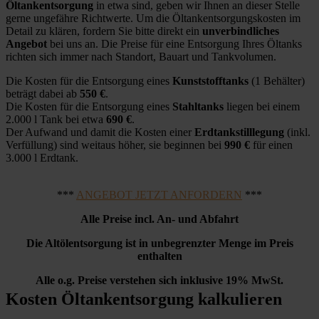
Öltankentsorgung
in etwa sind, geben wir Ihnen an dieser Stelle
gerne ungefähre Richtwerte. Um die Öltankentsorgungskosten im
Detail zu klären, fordern Sie bitte direkt ein
unverbindliches
Angebot
bei uns an. Die Preise für eine Entsorgung Ihres Öltanks
richten sich immer nach Standort, Bauart und Tankvolumen.
Die Kosten für die Entsorgung eines
Kunststofftanks
(1 Behälter)
beträgt dabei ab
550 €
.
Die Kosten für die Entsorgung eines
Stahltanks
liegen bei einem
2.000 l Tank bei etwa
690 €
.
Der Aufwand und damit die Kosten einer
Erdtankstilllegung
(inkl.
Verfüllung) sind weitaus höher, sie beginnen bei
990 €
für einen
3.000 l Erdtank.
***
ANGEBOT JETZT ANFORDERN
***
Alle Preise incl. An- und Abfahrt
Die Altölentsorgung ist in unbegrenzter Menge im Preis
enthalten
Alle o.g. Preise verstehen sich inklusive 19% MwSt.
Kosten Öltankentsorgung kalkulieren