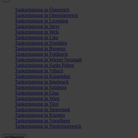
Tankreinigung in Österreich
Tankreinigung in Oberösterreich
Tankreinigung in Leonding
Tankreinigung in Steyr
Tankreinigung in Wels
Tankreinigung in Linz
Tankreinigung in Dornbirn
Tankreinigung in Bregenz
Tankreinigung in Feldkirch
Tankreinigung in Wiener Neustadt
Tankreinigung in Sankt Pölten
Tankreinigung in Villach
Tankreinigung in Klagenfurt
Tankreinigung in Innsbruck
Tankreinigung in Salzburg
Tankreinigung in Graz
Tankreinigung in Wien
Tankreinigung in Tirol
Tankreinigung in Steiermark
Tankreinigung in Kärnten
Tankreinigung in Vorarlberg
Tankreinigung in Niederösterreich
schliessen