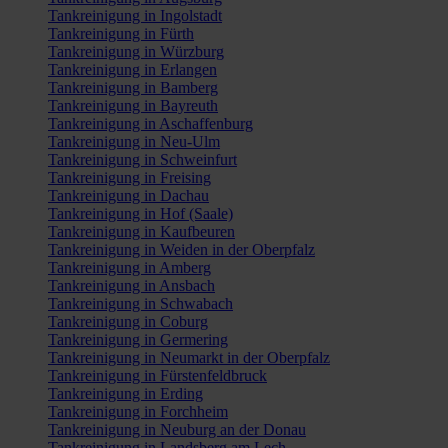
Tankreinigung in Ingolstadt
Tankreinigung in Fürth
Tankreinigung in Würzburg
Tankreinigung in Erlangen
Tankreinigung in Bamberg
Tankreinigung in Bayreuth
Tankreinigung in Aschaffenburg
Tankreinigung in Neu-Ulm
Tankreinigung in Schweinfurt
Tankreinigung in Freising
Tankreinigung in Dachau
Tankreinigung in Hof (Saale)
Tankreinigung in Kaufbeuren
Tankreinigung in Weiden in der Oberpfalz
Tankreinigung in Amberg
Tankreinigung in Ansbach
Tankreinigung in Schwabach
Tankreinigung in Coburg
Tankreinigung in Germering
Tankreinigung in Neumarkt in der Oberpfalz
Tankreinigung in Fürstenfeldbruck
Tankreinigung in Erding
Tankreinigung in Forchheim
Tankreinigung in Neuburg an der Donau
Tankreinigung in Landsberg am Lech