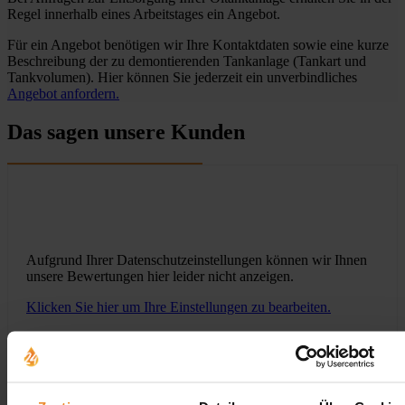
Regel innerhalb eines Arbeitstages ein Angebot.
Für ein Angebot benötigen wir Ihre Kontaktdaten sowie eine kurze
Beschreibung der zu demontierenden Tankanlage (Tankart und
Tankvolumen). Hier können Sie jederzeit ein unverbindliches
Angebot anfordern.
Das sagen unsere Kunden
Aufgrund Ihrer Datenschutzeinstellungen können wir Ihnen
unsere Bewertungen hier leider nicht anzeigen.
Klicken Sie hier um Ihre Einstellungen zu bearbeiten.