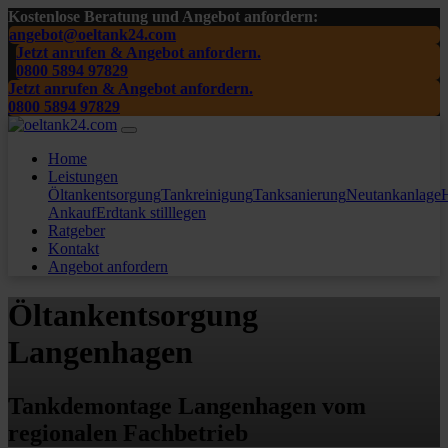
Kostenlose Beratung und Angebot anfordern:
angebot@oeltank24.com
Jetzt anrufen & Angebot anfordern.
0800 5894 97829
Jetzt anrufen & Angebot anfordern.
0800 5894 97829
Home
Leistungen
Öltankentsorgung
Tankreinigung
Tanksanierung
Neutankanlage
H
Ankauf
Erdtank stilllegen
Ratgeber
Kontakt
Angebot anfordern
Öltankentsorgung
Langenhagen
Tankdemontage Langenhagen vom
regionalen Fachbetrieb