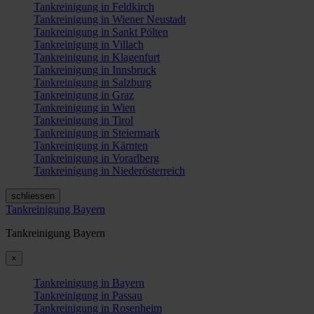
Tankreinigung in Feldkirch
Tankreinigung in Wiener Neustadt
Tankreinigung in Sankt Pölten
Tankreinigung in Villach
Tankreinigung in Klagenfurt
Tankreinigung in Innsbruck
Tankreinigung in Salzburg
Tankreinigung in Graz
Tankreinigung in Wien
Tankreinigung in Tirol
Tankreinigung in Steiermark
Tankreinigung in Kärnten
Tankreinigung in Vorarlberg
Tankreinigung in Niederösterreich
schliessen
Tankreinigung Bayern
Tankreinigung Bayern
×
Tankreinigung in Bayern
Tankreinigung in Passau
Tankreinigung in Rosenheim