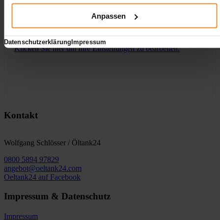
Anpassen
Aufgrund Ihrer Datenschutzeinstellungen können wir Ihnen
unsere ProvenExpert Bewertungen hier leider nicht anzeigen.
Datenschutzerklärung
Impressum
Klicken Sie hier um Ihre Einstellungen zu bearbeiten.
Kontakt
Wolfgang Schlösser / Öltank24
0800 5894 97829
angebot@oeltank24.com
Oeltank24 auf Facebook
Impressum & Datenschutz
Impressum