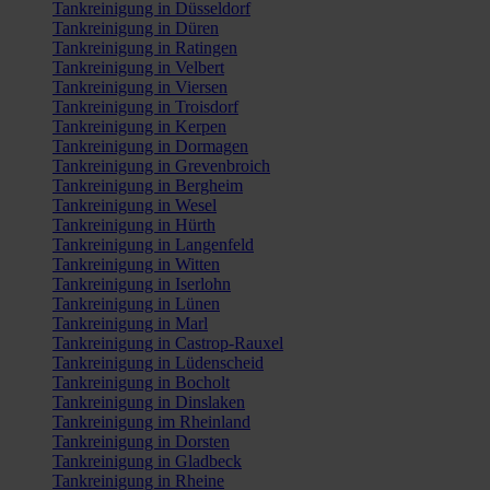
Tankreinigung in Düsseldorf
Tankreinigung in Düren
Tankreinigung in Ratingen
Tankreinigung in Velbert
Tankreinigung in Viersen
Tankreinigung in Troisdorf
Tankreinigung in Kerpen
Tankreinigung in Dormagen
Tankreinigung in Grevenbroich
Tankreinigung in Bergheim
Tankreinigung in Wesel
Tankreinigung in Hürth
Tankreinigung in Langenfeld
Tankreinigung in Witten
Tankreinigung in Iserlohn
Tankreinigung in Lünen
Tankreinigung in Marl
Tankreinigung in Castrop-Rauxel
Tankreinigung in Lüdenscheid
Tankreinigung in Bocholt
Tankreinigung in Dinslaken
Tankreinigung im Rheinland
Tankreinigung in Dorsten
Tankreinigung in Gladbeck
Tankreinigung in Rheine