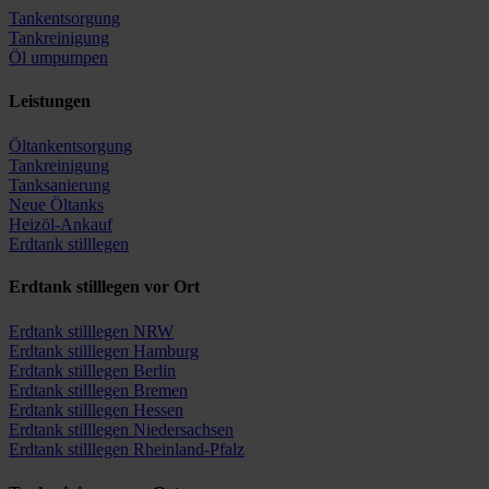
Tankentsorgung
Tankreinigung
Öl umpumpen
Leistungen
Öltankentsorgung
Tankreinigung
Tanksanierung
Neue Öltanks
Heizöl-Ankauf
Erdtank stilllegen
Erdtank stilllegen vor Ort
Erdtank stilllegen NRW
Erdtank stilllegen Hamburg
Erdtank stilllegen Berlin
Erdtank stilllegen Bremen
Erdtank stilllegen Hessen
Erdtank stilllegen Niedersachsen
Erdtank stilllegen Rheinland-Pfalz