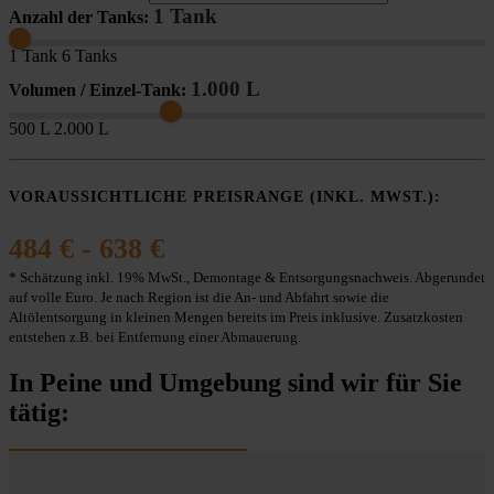
1 Tank
Anzahl der Tanks:
1 Tank
6 Tanks
1.000 L
Volumen / Einzel-Tank:
500 L
2.000 L
VORAUSSICHTLICHE PREISRANGE (INKL. MWST.):
484 € - 638 €
* Schätzung inkl. 19% MwSt., Demontage & Entsorgungsnachweis. Abgerundet
auf volle Euro. Je nach Region ist die An- und Abfahrt sowie die
Altölentsorgung in kleinen Mengen bereits im Preis inklusive. Zusatzkosten
entstehen z.B. bei Entfernung einer Abmauerung.
In Peine und Umgebung sind wir für Sie
tätig: