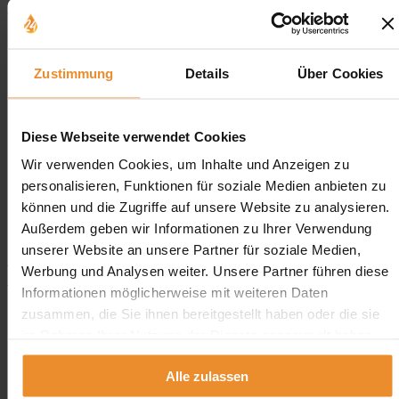
Zustimmung
Details
Über Cookies
Aufgrund Ihrer Datenschutzeinstellungen können wir Ihnen
unsere Bewertungen hier leider nicht anzeigen.
Diese Webseite verwendet Cookies
Klicken Sie hier um Ihre Einstellungen zu bearbeiten.
Wir verwenden Cookies, um Inhalte und Anzeigen zu
personalisieren, Funktionen für soziale Medien anbieten zu
können und die Zugriffe auf unsere Website zu analysieren.
Außerdem geben wir Informationen zu Ihrer Verwendung
unserer Website an unsere Partner für soziale Medien,
Jetzt individuelle Anfrage senden. Klicken Sie
Werbung und Analysen weiter. Unsere Partner führen diese
hier!
Informationen möglicherweise mit weiteren Daten
Wir freuen uns auf Ihre Anfrage und senden Ihnen
zusammen, die Sie ihnen bereitgestellt haben oder die sie
gerne ein unverbindliches Angebot!
im Rahmen Ihrer Nutzung der Dienste gesammelt haben.
Alle zulassen