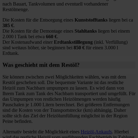
nach Bauart, Tankvolumen und eventuell vorhandener
Restölmenge.
Die Kosten für die Entsorgung eines
Kunststofftanks
liegen bei ca
385 €
.
Die Kosten für die Demontage eines
Stahltanks
liegen bei einem
2.000 l Tank bei etwa
660 €
.
Der Kostenaufwand einer
Erdtankstilllegung
(inkl. Verfüllung)
sind weitaus höher, sie beginnen bei
850 €
für einen 3.000 l
Erdtank.
Was geschieht mit dem Restöl?
Sie können zwischen zwei Möglichkeiten wählen, was mit dem
Restöl geschehen soll. Die bequemste Variante ist das restliche
Heizöl zum Nachbarn umpumpen zu lassen. Es wird dann von
Ihrem Tank zum Tank des Nachbarn transportiert und umgefüllt. Für
das Umpumpen von restlichen Heizölmengen werden häufig
Pauschalen je 1.000 Litern berechnet. Bei größeren Entfernungen
sind die Kosten von der Transportstrecke (km) abhängig. Daher
sollte sich das Ziel der Heizölumfüllung möglichst in der Region
Peine befinden.
Alternativ besteht die Möglichkeit eines
Heizöl-Ankaufs
. Hierbei
wird das restliche Heizöl vom ausführenden Fachbetrieb in Zahlung