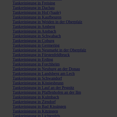
Tankreinigung in Freising
Tankreinigung in Dachau
Tankreinigung in Hof (Saale)
Tankreinigung in Kaufbeuren
Tankreinigung in Weiden in der Oberpfalz
Tankreinigung in Amberg
Tankreinigung in Ansbach
Tankreinigung in Schwabach
Tankreinigung in Coburg
Tankreinigung in Germering
Tankreinigung in Neumarkt in der Oberpfalz
Tankreinigung in Fürstenfeldbruck
Tankreinigung in Erding
Tankreinigung in Forchheim
Tankreinigung in Neuburg an der Donau
Tankreinigung in Landsberg am Lech
Tankreinigung in Schwandorf
Tankreinigung in Königsbrunn
Tankreinigung in Lauf an der Pegnitz
Tankreinigung in Pfaffenhofen an der Ilm
Tankreinigung in Kulmbach
Tankreinigung in Zirndorf
Tankreinigung in Bad Kissingen
Tankreinigung in Kitzingen
Tankreinigung in Lichtenfels