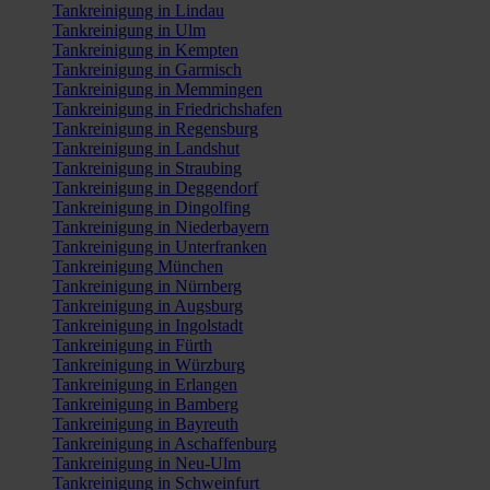
Tankreinigung in Lindau
Tankreinigung in Ulm
Tankreinigung in Kempten
Tankreinigung in Garmisch
Tankreinigung in Memmingen
Tankreinigung in Friedrichshafen
Tankreinigung in Regensburg
Tankreinigung in Landshut
Tankreinigung in Straubing
Tankreinigung in Deggendorf
Tankreinigung in Dingolfing
Tankreinigung in Niederbayern
Tankreinigung in Unterfranken
Tankreinigung München
Tankreinigung in Nürnberg
Tankreinigung in Augsburg
Tankreinigung in Ingolstadt
Tankreinigung in Fürth
Tankreinigung in Würzburg
Tankreinigung in Erlangen
Tankreinigung in Bamberg
Tankreinigung in Bayreuth
Tankreinigung in Aschaffenburg
Tankreinigung in Neu-Ulm
Tankreinigung in Schweinfurt