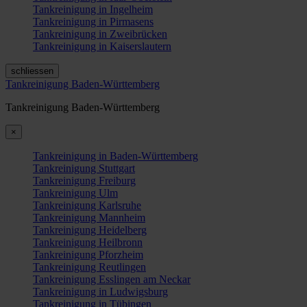
Tankreinigung in Ingelheim
Tankreinigung in Pirmasens
Tankreinigung in Zweibrücken
Tankreinigung in Kaiserslautern
schliessen
Tankreinigung Baden-Württemberg
Tankreinigung Baden-Württemberg
×
Tankreinigung in Baden-Württemberg
Tankreinigung Stuttgart
Tankreinigung Freiburg
Tankreinigung Ulm
Tankreinigung Karlsruhe
Tankreinigung Mannheim
Tankreinigung Heidelberg
Tankreinigung Heilbronn
Tankreinigung Pforzheim
Tankreinigung Reutlingen
Tankreinigung Esslingen am Neckar
Tankreinigung in Ludwigsburg
Tankreinigung in Tübingen