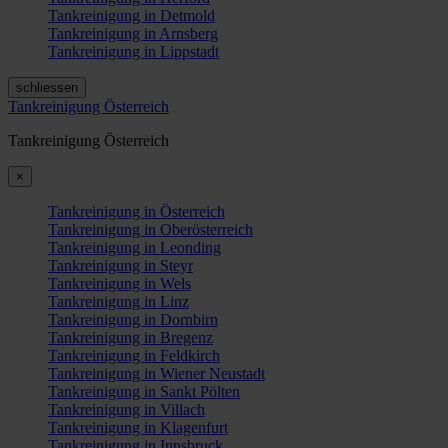
Tankreinigung in Detmold
Tankreinigung in Arnsberg
Tankreinigung in Lippstadt
schliessen
Tankreinigung Österreich
Tankreinigung Österreich
×
Tankreinigung in Österreich
Tankreinigung in Oberösterreich
Tankreinigung in Leonding
Tankreinigung in Steyr
Tankreinigung in Wels
Tankreinigung in Linz
Tankreinigung in Dornbirn
Tankreinigung in Bregenz
Tankreinigung in Feldkirch
Tankreinigung in Wiener Neustadt
Tankreinigung in Sankt Pölten
Tankreinigung in Villach
Tankreinigung in Klagenfurt
Tankreinigung in Innsbruck