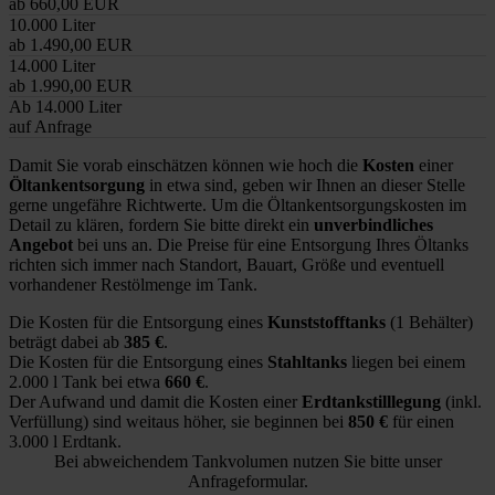
ab 660,00 EUR
10.000 Liter
ab 1.490,00 EUR
14.000 Liter
ab 1.990,00 EUR
Ab 14.000 Liter
auf Anfrage
Damit Sie vorab einschätzen können wie hoch die
Kosten
einer
Öltankentsorgung
in etwa sind, geben wir Ihnen an dieser Stelle
gerne ungefähre Richtwerte. Um die Öltankentsorgungskosten im
Detail zu klären, fordern Sie bitte direkt ein
unverbindliches
Angebot
bei uns an. Die Preise für eine Entsorgung Ihres Öltanks
richten sich immer nach Standort, Bauart, Größe und eventuell
vorhandener Restölmenge im Tank.
Die Kosten für die Entsorgung eines
Kunststofftanks
(1 Behälter)
beträgt dabei ab
385 €
.
Die Kosten für die Entsorgung eines
Stahltanks
liegen bei einem
2.000 l Tank bei etwa
660 €
.
Der Aufwand und damit die Kosten einer
Erdtankstilllegung
(inkl.
Verfüllung) sind weitaus höher, sie beginnen bei
850 €
für einen
3.000 l Erdtank.
Bei abweichendem Tankvolumen nutzen Sie bitte unser
Anfrageformular.