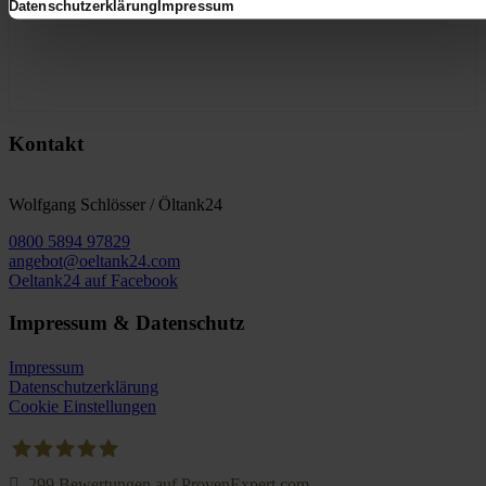
Datenschutzerklärung
Impressum
Kontakt
Wolfgang Schlösser / Öltank24
0800 5894 97829
angebot@oeltank24.com
Oeltank24 auf Facebook
Impressum & Datenschutz
Impressum
Datenschutzerklärung
Cookie Einstellungen
299
Bewertungen auf ProvenExpert.com