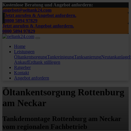
Kostenlose Beratung und Angebot anfordern:
angebot@oeltank24.com
Jetzt anrufen & Angebot anfordern.
0800 5894 97829
Jetzt anrufen & Angebot anfordern.
0800 5894 97829
Home
Leistungen
Öltankentsorgung
Tankreinigung
Tanksanierung
Neutankanlage
H
Ankauf
Erdtank stilllegen
Ratgeber
Kontakt
Angebot anfordern
Öltankentsorgung Rottenburg
am Neckar
Tankdemontage Rottenburg am Neckar
vom regionalen Fachbetrieb