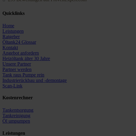
Oeltank24.com
Quicklinks
Home
Leistungen
Ratgeber
Öltank24 Glossar
Kontakt
Angebot anfordern
Heizöltank älter 30 Jahre
Unsere Partner
Partner werden
Tank raus Pumpe rein
Industrierückbau und -demontage
Scan-Link
Kostenrechner
Tankentsorgung
Tankreinigung
Öl umpumpen
Leistungen