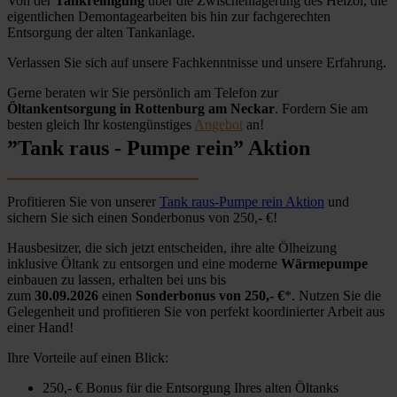
Von der
Tankreinigung
über die Zwischenlagerung des Heizöl, die
eigentlichen Demontagearbeiten bis hin zur fachgerechten
Entsorgung der alten Tankanlage.
Verlassen Sie sich auf unsere Fachkenntnisse und unsere Erfahrung.
Gerne beraten wir Sie persönlich am Telefon zur
Öltankentsorgung in Rottenburg am Neckar
. Fordern Sie am
besten gleich Ihr kostengünstiges
Angebot
an!
”Tank raus - Pumpe rein” Aktion
Profitieren Sie von unserer
Tank raus-Pumpe rein Aktion
und
sichern Sie sich einen Sonderbonus von 250,- €!
Hausbesitzer, die sich jetzt entscheiden, ihre alte Ölheizung
inklusive Öltank zu entsorgen und eine moderne
Wärmepumpe
einbauen zu lassen, erhalten bei uns bis
zum
30.09.2026
einen
Sonderbonus von 250,- €
*. Nutzen Sie die
Gelegenheit und profitieren Sie von perfekt koordinierter Arbeit aus
einer Hand!
Ihre Vorteile auf einen Blick:
250,- € Bonus für die Entsorgung Ihres alten Öltanks