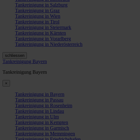
Tankreinigung in Salzburg
Tankreinigung in Graz
Tankreinigung in Wien
Tankreinigung in Tirol
Tankreinigung in Steiermark
Tankreinigung in Kärnten
Tankreinigung in Vorarlberg
Tankreinigung in Niederösterreich
schliessen
Tankreinigung Bayern
Tankreinigung Bayern
×
Tankreinigung in Bayern
Tankreinigung in Passau
Tankreinigung in Rosenheim
Tankreinigung in Lindau
Tankreinigung in Ulm
Tankreinigung in Kempten
Tankreinigung in Garmisch
Tankreinigung in Memmingen
Tankreinigung in Friedrichshafen