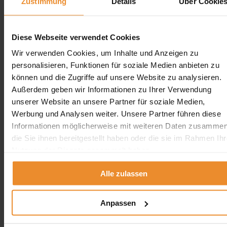
Zustimmung
Details
Über Cookie
Aufgrund Ihrer Datenschutzeinstellungen können wir Ihnen
unsere Bewertungen hier leider nicht anzeigen.
Klicken Sie hier um Ihre Einstellungen zu bearbeiten.
Diese Webseite verwendet Cookies
Wir verwenden Cookies, um Inhalte und Anzeigen zu
personalisieren, Funktionen für soziale Medien anbieten zu
können und die Zugriffe auf unsere Website zu analysieren.
Außerdem geben wir Informationen zu Ihrer Verwendung
Jetzt individuelle Anfrage senden. Klicken Sie
unserer Website an unsere Partner für soziale Medien,
hier!
Werbung und Analysen weiter. Unsere Partner führen diese
Informationen möglicherweise mit weiteren Daten zusammen
Wir freuen uns auf Ihre Anfrage und senden Ihnen
gerne ein unverbindliches Angebot!
die Sie ihnen bereitgestellt haben oder die sie im Rahmen Ihr
Nutzung der Dienste gesammelt haben.
Alle zulassen
Aufgrund Ihrer Datenschutzeinstellungen können wir Ihnen
Anpassen
unsere ProvenExpert Bewertungen hier leider nicht anzeigen.
Klicken Sie hier um Ihre Einstellungen zu bearbeiten.