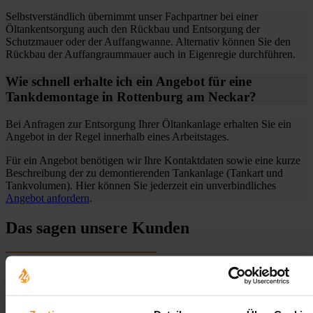
Selbstverständlich übernimmt unser Fachpartner bei einer
Öltankentsorgung auch den Rückbau und Entsorgung der
Schutzmauer oder der Auffangwanne. Alternativ können Sie den
Rückbau der Auffangraummauer auch in Eigenregie durchführen.
Wie schnell erhalte ich ein Angebot für eine
Tankdemontage in Rottenburg am Neckar?
Bei Anfragen zur Entsorgung Ihrer Öltankanlage erhalten Sie ein
Angebot in der Regel innerhalb eines Arbeitstages.
Für ein Angebot benötigen wir Ihre Kontaktdaten sowie eine kurze
Beschreibung der zu demontierenden Tankanlage (Tankart und
Tankvolumen). Hier können Sie jederzeit ein unverbindliches
Angebot anfordern
.
Das sagen unsere Kunden