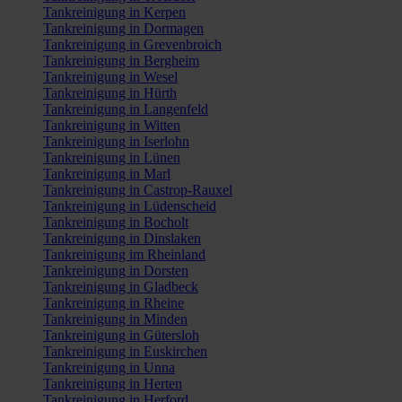
Tankreinigung in Kerpen
Tankreinigung in Dormagen
Tankreinigung in Grevenbroich
Tankreinigung in Bergheim
Tankreinigung in Wesel
Tankreinigung in Hürth
Tankreinigung in Langenfeld
Tankreinigung in Witten
Tankreinigung in Iserlohn
Tankreinigung in Lünen
Tankreinigung in Marl
Tankreinigung in Castrop-Rauxel
Tankreinigung in Lüdenscheid
Tankreinigung in Bocholt
Tankreinigung in Dinslaken
Tankreinigung im Rheinland
Tankreinigung in Dorsten
Tankreinigung in Gladbeck
Tankreinigung in Rheine
Tankreinigung in Minden
Tankreinigung in Gütersloh
Tankreinigung in Euskirchen
Tankreinigung in Unna
Tankreinigung in Herten
Tankreinigung in Herford