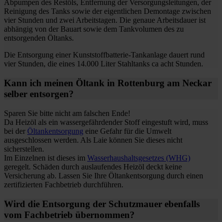
Abpumpen des Restöls, Entfernung der Versorgungsleitungen, der
Reinigung des Tanks sowie der eigentlichen Demontage zwischen
vier Stunden und zwei Arbeitstagen. Die genaue Arbeitsdauer ist
abhängig von der Bauart sowie dem Tankvolumen des zu
entsorgenden Öltanks.
Die Entsorgung einer Kunststoffbatterie-Tankanlage dauert rund
vier Stunden, die eines 14.000 Liter Stahltanks ca acht Stunden.
Kann ich meinen Öltank in Rottenburg am Neckar
selber entsorgen?
Sparen Sie bitte nicht am falschen Ende!
Da Heizöl als ein wassergefährdender Stoff eingestuft wird, muss
bei der
Öltankentsorgung
eine Gefahr für die Umwelt
ausgeschlossen werden. Als Laie können Sie dieses nicht
sicherstellen.
Im Einzelnen ist dieses im
Wasserhaushaltsgesetzes (WHG)
geregelt. Schäden durch auslaufendes Heizöl deckt keine
Versicherung ab. Lassen Sie Ihre Öltankentsorgung durch einen
zertifizierten Fachbetrieb durchführen.
Wird die Entsorgung der Schutzmauer ebenfalls
vom Fachbetrieb übernommen?