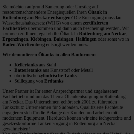
Sie möchten aufgrund Sanierung oder Umstieg auf
ressourcenschonendere Energiequellen Ihren
Öltank in
Rottenburg am Neckar entsorgen
? Die Entsorgung muss laut
Wasserhaushaltsgesetz (WHG) von einem
zertifizierten
Fachbetrieb
übernommen und dann auch bescheinigt werden. Wir
kommen zu Ihnen, egal ob ihr Öltank in
Rottenburg am Neckar
,
Ergenzingen
,
Kiebingen
,
Baisingen
,
Hailfingen
oder sonst wo in
Baden-Württemberg
entsorgt werden muss.
Wir demontieren Öltanks in allen Bauformen:
Kellertanks
aus Stahl
Batterietanks
aus Kunststoff oder Metall
oberirdische
zylindrische Tanks
Stilllegung von
Erdtanks
Unser Partner ist Ihr erster Ansprechpartner und zugelassener
Fachbetrieb rund um das Thema Öltankentsorgung in Rottenburg
am Neckar. Das Unternehmen gehört seit 2001 zu führenden
Tankschutz-Unternehmen für Südbaden. Qualifizierte Fachleute
engagieren sich für die Belange der Kunden und arbeiten mit
modernem Equipment. Hierdurch können wir eine fachgerechte und
gesetzeskonforme Tankentsorgung in Rottenburg am Neckar
gewährleisten!