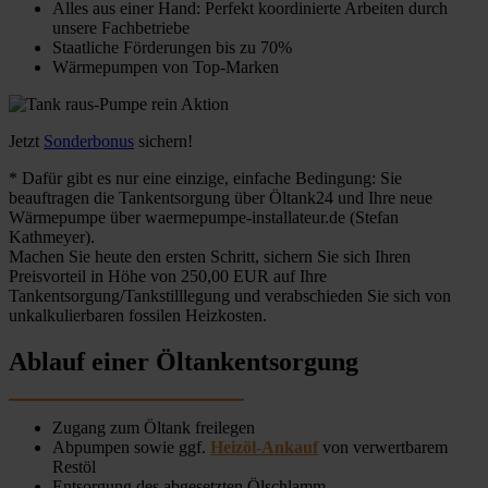
Alles aus einer Hand: Perfekt koordinierte Arbeiten durch
unsere Fachbetriebe
Staatliche Förderungen bis zu 70%
Wärmepumpen von Top-Marken
Jetzt
Sonderbonus
sichern!
* Dafür gibt es nur eine einzige, einfache Bedingung: Sie
beauftragen die Tankentsorgung über Öltank24 und Ihre neue
Wärmepumpe über waermepumpe-installateur.de (Stefan
Kathmeyer).
Machen Sie heute den ersten Schritt, sichern Sie sich Ihren
Preisvorteil in Höhe von 250,00 EUR auf Ihre
Tankentsorgung/Tankstilllegung und verabschieden Sie sich von
unkalkulierbaren fossilen Heizkosten.
Ablauf einer Öltankentsorgung
Zugang zum Öltank freilegen
Abpumpen sowie ggf.
Heizöl-Ankauf
von verwertbarem
Restöl
Entsorgung des abgesetzten Ölschlamm