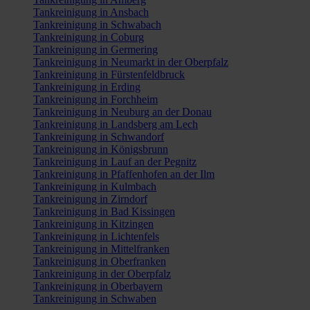
Tankreinigung in Ansbach
Tankreinigung in Schwabach
Tankreinigung in Coburg
Tankreinigung in Germering
Tankreinigung in Neumarkt in der Oberpfalz
Tankreinigung in Fürstenfeldbruck
Tankreinigung in Erding
Tankreinigung in Forchheim
Tankreinigung in Neuburg an der Donau
Tankreinigung in Landsberg am Lech
Tankreinigung in Schwandorf
Tankreinigung in Königsbrunn
Tankreinigung in Lauf an der Pegnitz
Tankreinigung in Pfaffenhofen an der Ilm
Tankreinigung in Kulmbach
Tankreinigung in Zirndorf
Tankreinigung in Bad Kissingen
Tankreinigung in Kitzingen
Tankreinigung in Lichtenfels
Tankreinigung in Mittelfranken
Tankreinigung in Oberfranken
Tankreinigung in der Oberpfalz
Tankreinigung in Oberbayern
Tankreinigung in Schwaben