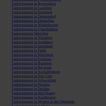
Tankreinigung in Regensburg
Tankreinigung in Landshut
Tankreinigung in Straubing
Tankreinigung in Deggendorf
Tankreinigung in Dingolfing
Tankreinigung in Niederbayern
Tankreinigung in Unterfranken
Tankreinigung München
Tankreinigung in Nürnberg
Tankreinigung in Augsburg
Tankreinigung in Ingolstadt
Tankreinigung in Fürth
Tankreinigung in Würzburg
Tankreinigung in Erlangen
Tankreinigung in Bamberg
Tankreinigung in Bayreuth
Tankreinigung in Aschaffenburg
Tankreinigung in Neu-Ulm
Tankreinigung in Schweinfurt
Tankreinigung in Freising
Tankreinigung in Dachau
Tankreinigung in Hof (Saale)
Tankreinigung in Kaufbeuren
Tankreinigung in Weiden in der Oberpfalz
Tankreinigung in Amberg