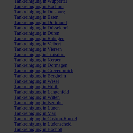
Tankreinigung in Wuppertal
Tankreinigung in Bochum
Tankreinigung in Duisburg
Tankreinigung in Essen
Tankreinigung in Dortmund
Tankreinigung in Düsseldorf
Tankreinigung in Düren
Tankreinigung in Ratingen
Tankreinigung in Velbert
Tankreinigung in Viersen
Tankreinigung in Troisdorf
Tankreinigung in Kerpen
Tankreinigung in Dormagen
Tankreinigung in Grevenbroich
Tankreinigung in Bergheim
Tankreinigung in Wesel
Tankreinigung in Hürth
Tankreinigung in Langenfeld
Tankreinigung in Witten
Tankreinigung in Iserlohn
Tankreinigung in Lünen
Tankreinigung in Marl
Tankreinigung in Castrop-Rauxel
Tankreinigung in Lüdenscheid
Tankreinigung in Bocholt