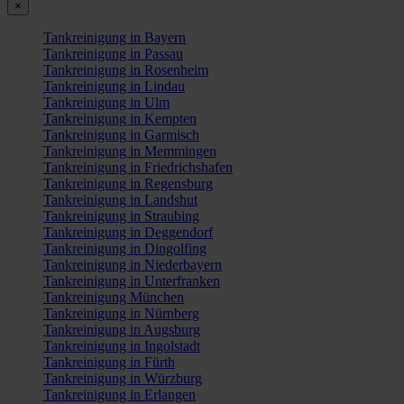
×
Tankreinigung in Bayern
Tankreinigung in Passau
Tankreinigung in Rosenheim
Tankreinigung in Lindau
Tankreinigung in Ulm
Tankreinigung in Kempten
Tankreinigung in Garmisch
Tankreinigung in Memmingen
Tankreinigung in Friedrichshafen
Tankreinigung in Regensburg
Tankreinigung in Landshut
Tankreinigung in Straubing
Tankreinigung in Deggendorf
Tankreinigung in Dingolfing
Tankreinigung in Niederbayern
Tankreinigung in Unterfranken
Tankreinigung München
Tankreinigung in Nürnberg
Tankreinigung in Augsburg
Tankreinigung in Ingolstadt
Tankreinigung in Fürth
Tankreinigung in Würzburg
Tankreinigung in Erlangen