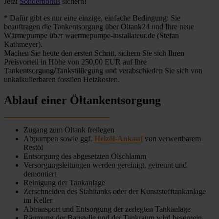
Jetzt
Sonderbonus
sichern!
* Dafür gibt es nur eine einzige, einfache Bedingung: Sie
beauftragen die Tankentsorgung über Öltank24 und Ihre neue
Wärmepumpe über waermepumpe-installateur.de (Stefan
Kathmeyer).
Machen Sie heute den ersten Schritt, sichern Sie sich Ihren
Preisvorteil in Höhe von 250,00 EUR auf Ihre
Tankentsorgung/Tankstilllegung und verabschieden Sie sich von
unkalkulierbaren fossilen Heizkosten.
Ablauf einer Öltankentsorgung
Zugang zum Öltank freilegen
Abpumpen sowie ggf.
Heizöl-Ankauf
von verwertbarem
Restöl
Entsorgung des abgesetzten Ölschlamm
Versorgungsleitungen werden gereinigt, getrennt und
demontiert
Reinigung der Tankanlage
Zerschneiden des Stahltanks oder der Kunststofftankanlage
im Keller
Abtransport und Entsorgung der zerlegten Tankanlage
Räumung der Baustelle und der Tankraum wird besenrein