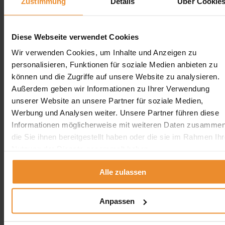
Zustimmung
Details
Über Cookie
Ich kann die Firma Botec nur jedem empfehlen, der eine Tankdemontage
beauftragen möchte. Das Preis- Leistungsverhältnis stimmt hier zu 100%.
Diese Webseite verwendet Cookies
Danke für die gute Zusammenarbeit.
Wir verwenden Cookies, um Inhalte und Anzeigen zu
personalisieren, Funktionen für soziale Medien anbieten zu
können und die Zugriffe auf unsere Website zu analysieren.
Außerdem geben wir Informationen zu Ihrer Verwendung
unserer Website an unsere Partner für soziale Medien,
Aufgrund Ihrer Datenschutzeinstellungen können wir Ihnen
Werbung und Analysen weiter. Unsere Partner führen diese
unsere Bewertungen hier leider nicht anzeigen.
Informationen möglicherweise mit weiteren Daten zusammen
Klicken Sie hier um Ihre Einstellungen zu bearbeiten.
die Sie ihnen bereitgestellt haben oder die sie im Rahmen Ihr
Nutzung der Dienste gesammelt haben.
Alle zulassen
Jetzt individuelle Anfrage senden. Klicken Sie
hier!
Anpassen
Wir freuen uns auf Ihre Anfrage und senden Ihnen