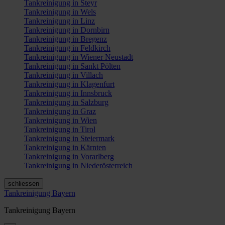
Tankreinigung in Steyr
Tankreinigung in Wels
Tankreinigung in Linz
Tankreinigung in Dornbirn
Tankreinigung in Bregenz
Tankreinigung in Feldkirch
Tankreinigung in Wiener Neustadt
Tankreinigung in Sankt Pölten
Tankreinigung in Villach
Tankreinigung in Klagenfurt
Tankreinigung in Innsbruck
Tankreinigung in Salzburg
Tankreinigung in Graz
Tankreinigung in Wien
Tankreinigung in Tirol
Tankreinigung in Steiermark
Tankreinigung in Kärnten
Tankreinigung in Vorarlberg
Tankreinigung in Niederösterreich
schliessen
Tankreinigung Bayern
Tankreinigung Bayern