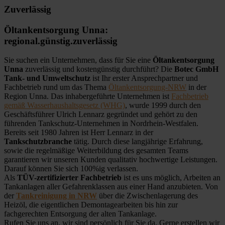
Zuverlässig
Öltankentsorgung Unna:
regional.günstig.zuverlässig
Sie suchen ein Unternehmen, dass für Sie eine
Öltankentsorgung
Unna
zuverlässig und kostengünstig durchführt? Die
Botec GmbH
Tank- und Umweltschutz
ist Ihr erster Ansprechpartner und
Fachbetrieb rund um das Thema
Öltankentsorgung-NRW
in der
Region Unna. Das inhabergeführte Unternehmen ist
Fachbetrieb
gemäß Wasserhaushaltsgesetz (WHG)
, wurde 1999 durch den
Geschäftsführer Ulrich Lennarz gegründet und gehört zu den
führenden Tankschutz-Unternehmen in Nordrhein-Westfalen.
Bereits seit 1980 Jahren ist Herr Lennarz in der
Tankschutzbranche
tätig. Durch diese langjährige Erfahrung,
sowie die regelmäßige Weiterbildung des gesamten Teams
garantieren wir unseren Kunden qualitativ hochwertige Leistungen.
Darauf können Sie sich 100%ig verlassen.
Als
TÜV-zertifizierter Fachbetrieb
ist es uns möglich, Arbeiten an
Tankanlagen aller Gefahrenklassen aus einer Hand anzubieten. Von
der
Tankreinigung in NRW
über die Zwischenlagerung des
Heizöl, die eigentlichen Demontagearbeiten bis hin zur
fachgerechten Entsorgung der alten Tankanlage.
Rufen Sie uns an, wir sind persönlich für Sie da. Gerne erstellen wir