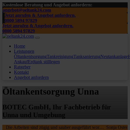
Kostenlose Beratung und Angebot anfordern:
angebot@oeltank24.com
Jetzt anrufen & Angebot anfordern.
0800 5894 97829
Jetzt anrufen & Angebot anfordern.
0800 5894 97829
Home
Leistungen
Öltankentsorgung
Tankreinigung
Tanksanierung
Neutankanlage
H
Ankauf
Erdtank stilllegen
Ratgeber
Kontakt
Angebot anfordern
Öltankentsorgung Unna
BOTEC GmbH, Ihr Fachbetrieb für
Unna und Umgebung
Die Arbeiten sind zügig und sauber ausgeführt worden, wir waren sehr zufrieden. Die MA waren freundlich , nochmal ein Danke schön an die beiden.
Sonja Oster