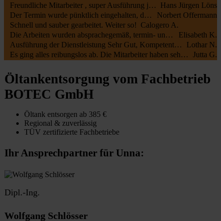
Freundliche Mitarbeiter , super Ausführung jederzeit zu empfehlen
Hans Jürgen Löns
Der Termin wurde pünktlich eingehalten, die Mitarbeiter waren kundenfreundlich und haben alles gut erledigt. Die Rechnung entsprach dem Auftrag.
Norbert Offermann
Schnell und sauber gearbeitet. Weiter so!
Calogero A.
Die Arbeiten wurden absprachegemäß, termin- und fachgerecht zu unserer vollsten Zufriedenheit durchgeführt. Sehr freundliche Kommunikation sowohl mit Öltank24 als auch mit der Fa. Botec
Elisabeth K.
Ausführung der Dienstleistung Sehr Gut, Kompetente Mitarbeiter, Sehr Freundliches Personal
Lothar N.
Es ging alles reibungslos ab. Die Mitarbeiter haben sehr schnell und sauber gearbeitet.
Jutta G.
Öltankentsorgung vom Fachbetrieb
BOTEC GmbH
Öltank entsorgen ab 385 €
Regional & zuverlässig
TÜV zertifizierte Fachbetriebe
Ihr Ansprechpartner für Unna:
Dipl.-Ing.
Wolfgang Schlösser