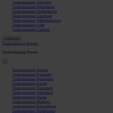
Tankreinigung Salzgitter
Tankreinigung Hildesheim
Tankreinigung Delmenhorst
Tankreinigung Lüneburg
Tankreinigung Wilhelmshaven
Tankreinigung Celle
Tankreinigung Garbsen
schliessen
Tankreinigung Hessen
Tankreinigung Hessen
×
Tankreinigung Hessen
Tankreinigung Frankfurt
Tankreinigung Wiesbaden
Tankreinigung Kassel
Tankreinigung Darmstadt
Tankreinigung Offenbach
Tankreinigung Hanau
Tankreinigung Marburg
Tankreinigung Rüsselsheim
Tankreinigung Nordhessen