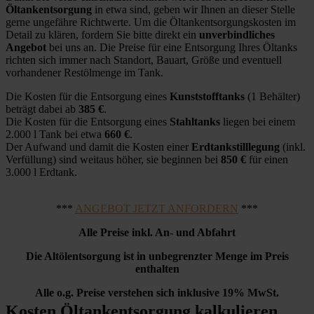
Öltankentsorgung
in etwa sind, geben wir Ihnen an dieser Stelle
gerne ungefähre Richtwerte. Um die Öltankentsorgungskosten im
Detail zu klären, fordern Sie bitte direkt ein
unverbindliches
Angebot
bei uns an. Die Preise für eine Entsorgung Ihres Öltanks
richten sich immer nach Standort, Bauart, Größe und eventuell
vorhandener Restölmenge im Tank.
Die Kosten für die Entsorgung eines
Kunststofftanks
(1 Behälter)
beträgt dabei ab
385 €
.
Die Kosten für die Entsorgung eines
Stahltanks
liegen bei einem
2.000 l Tank bei etwa
660 €
.
Der Aufwand und damit die Kosten einer
Erdtankstilllegung
(inkl.
Verfüllung) sind weitaus höher, sie beginnen bei
850 €
für einen
3.000 l Erdtank.
***
ANGEBOT JETZT ANFORDERN
***
Alle Preise inkl. An- und Abfahrt
Die Altölentsorgung ist in unbegrenzter Menge im Preis
enthalten
Alle o.g. Preise verstehen sich inklusive 19% MwSt.
Kosten Öltankentsorgung kalkulieren