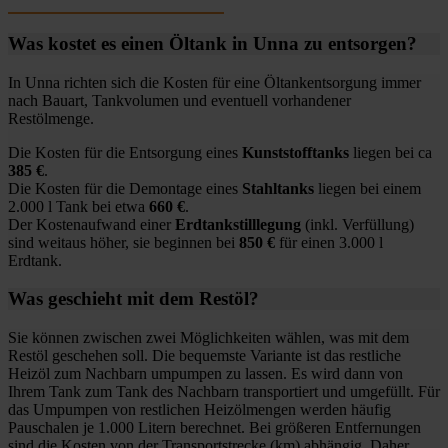
Was kostet es einen Öltank in Unna zu entsorgen?
In Unna richten sich die Kosten für eine Öltankentsorgung immer
nach Bauart, Tankvolumen und eventuell vorhandener
Restölmenge.
Die Kosten für die Entsorgung eines
Kunststofftanks
liegen bei ca
385 €
.
Die Kosten für die Demontage eines
Stahltanks
liegen bei einem
2.000 l Tank bei etwa
660 €
.
Der Kostenaufwand einer
Erdtankstilllegung
(inkl. Verfüllung)
sind weitaus höher, sie beginnen bei
850 €
für einen 3.000 l
Erdtank.
Was geschieht mit dem Restöl?
Sie können zwischen zwei Möglichkeiten wählen, was mit dem
Restöl geschehen soll. Die bequemste Variante ist das restliche
Heizöl zum Nachbarn umpumpen zu lassen. Es wird dann von
Ihrem Tank zum Tank des Nachbarn transportiert und umgefüllt. Für
das Umpumpen von restlichen Heizölmengen werden häufig
Pauschalen je 1.000 Litern berechnet. Bei größeren Entfernungen
sind die Kosten von der Transportstrecke (km) abhängig. Daher