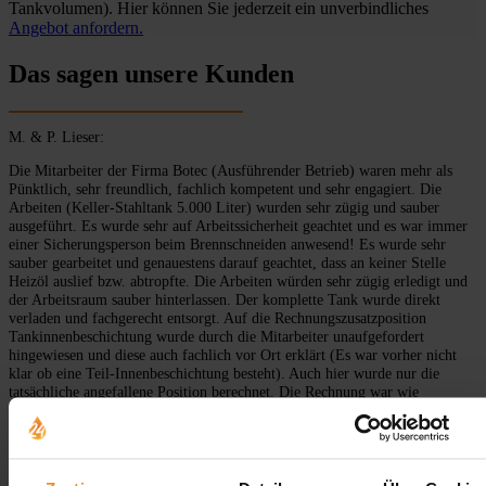
Tankvolumen). Hier können Sie jederzeit ein unverbindliches
Angebot anfordern.
Das sagen unsere Kunden
M. & P. Lieser:
Die Mitarbeiter der Firma Botec (Ausführender Betrieb) waren mehr als
Pünktlich, sehr freundlich, fachlich kompetent und sehr engagiert. Die
Arbeiten (Keller-Stahltank 5.000 Liter) wurden sehr zügig und sauber
ausgeführt. Es wurde sehr auf Arbeitssicherheit geachtet und es war immer
einer Sicherungsperson beim Brennschneiden anwesend! Es wurde sehr
sauber gearbeitet und genauestens darauf geachtet, dass an keiner Stelle
Heizöl auslief bzw. abtropfte. Die Arbeiten würden sehr zügig erledigt und
der Arbeitsraum sauber hinterlassen. Der komplette Tank wurde direkt
verladen und fachgerecht entsorgt. Auf die Rechnungszusatzposition
Tankinnenbeschichtung wurde durch die Mitarbeiter unaufgefordert
hingewiesen und diese auch fachlich vor Ort erklärt (Es war vorher nicht
klar ob eine Teil-Innenbeschichtung besteht). Auch hier wurde nur die
tatsächliche angefallene Position berechnet. Die Rechnung war wie
abgesprochen (Angebot / Auftrag), und es waren keine unvorhergesehenen
Positionen enthalten. Mit der Rechnung wurde uns auch die fachgerechte
Demontage und Entsorgung bescheinigt, was von der Versicherung zur
Kündigung der Gewässerschutzversicherung / Öltankversicherung
anstandslos anerkannt wurde.