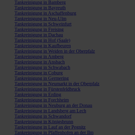
Tankreinigung in Bamberg
Tankreinigung in Bayreuth
Tankreinigung in Aschaffenburg
Tankreinigung in Neu-Ulm
Tankreinigung in Schweinfurt
Tankreinigung in Freising
Tankreinigung in Dachau
Tankreinigung in Hof (Saale)
Tankreinigung in Kaufbeuren
Tankreinigung in Weiden in der Oberpfalz
Tankreinigung in Amberg
Tankreinigung in Ansbach
Tankreinigung in Schwabach
Tankreinigung in Coburg
Tankreinigung in Germering
Tankreinigung in Neumarkt in der Oberpfalz
Tankreinigung in Fürstenfeldbruck
Tankreinigung in Erding
Tankreinigung in Forchheim
Tankreinigung in Neuburg an der Donau
Tankreinigung in Landsberg am Lech
Tankreinigung in Schwandorf
Tankreinigung in Königsbrunn
Tankreinigung in Lauf an der Pegnitz
Tankreinigung in Pfaffenhofen an der Ilm