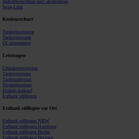
Industrierückbau und -demontage
Scan-Link
Kostenrechner
Tankentsorgung
Tankreinigung
Öl umpumpen
Leistungen
Öltankentsorgung
Tankreinigung
Tanksanierung
Neutankanlage
Heizöl-Ankauf
Erdtank stilllegen
Erdtank stilllegen vor Ort
Erdtank stilllegen NRW
Erdtank stilllegen Hamburg
Erdtank stilllegen Berlin
Erdtank stilllegen Bremen