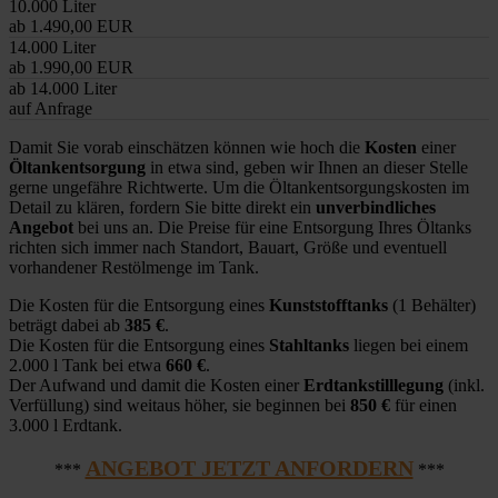
10.000 Liter
ab 1.490,00 EUR
14.000 Liter
ab 1.990,00 EUR
ab 14.000 Liter
auf Anfrage
Damit Sie vorab einschätzen können wie hoch die
Kosten
einer
Öltankentsorgung
in etwa sind, geben wir Ihnen an dieser Stelle
gerne ungefähre Richtwerte. Um die Öltankentsorgungskosten im
Detail zu klären, fordern Sie bitte direkt ein
unverbindliches
Angebot
bei uns an. Die Preise für eine Entsorgung Ihres Öltanks
richten sich immer nach Standort, Bauart, Größe und eventuell
vorhandener Restölmenge im Tank.
Die Kosten für die Entsorgung eines
Kunststofftanks
(1 Behälter)
beträgt dabei ab
385 €
.
Die Kosten für die Entsorgung eines
Stahltanks
liegen bei einem
2.000 l Tank bei etwa
660 €
.
Der Aufwand und damit die Kosten einer
Erdtankstilllegung
(inkl.
Verfüllung) sind weitaus höher, sie beginnen bei
850 €
für einen
3.000 l Erdtank.
ANGEBOT JETZT ANFORDERN
***
***