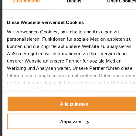
Jetzt individuelle Anfrage senden. Klicken Sie
Zustimmung
Details
Über Cookie
hier!
Wir freuen uns auf Ihre Anfrage und senden Ihnen
Diese Webseite verwendet Cookies
gerne ein unverbindliches Angebot!
Wir verwenden Cookies, um Inhalte und Anzeigen zu
personalisieren, Funktionen für soziale Medien anbieten zu
können und die Zugriffe auf unsere Website zu analysieren.
Außerdem geben wir Informationen zu Ihrer Verwendung
unserer Website an unsere Partner für soziale Medien,
Aufgrund Ihrer Datenschutzeinstellungen können wir Ihnen
Werbung und Analysen weiter. Unsere Partner führen diese
unsere ProvenExpert Bewertungen hier leider nicht anzeigen.
Informationen möglicherweise mit weiteren Daten zusammen
Klicken Sie hier um Ihre Einstellungen zu bearbeiten.
die Sie ihnen bereitgestellt haben oder die sie im Rahmen Ihr
Nutzung der Dienste gesammelt haben.
Alle zulassen
Kontakt
Anpassen