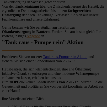
Tankentsorgung in Sachsen gewährleisten!
Von der
Tankreinigung
über die Zwischenlagerung des Heizöl, die
eigentlichen Demontagearbeiten bis hin zur
fachgerechten
Entsorgung
der alten Tankanlage. Verlassen Sie sich auf unsere
Fachkenntnisse und unsere Erfahrung.
Gerne beraten wir Sie persönlich am Telefon zur
Öltankentsorgung in Bautzen
. Fordern Sie am besten gleich Ihr
kostengünstiges
Angebot
an!
”Tank raus - Pumpe rein” Aktion
Profitieren Sie von unserer
Tank raus-Pumpe rein Aktion
und
sichern Sie sich einen Sonderbonus von 250,- €!
Hausbesitzer, die sich jetzt entscheiden, ihre alte Ölheizung
inklusive Öltank zu entsorgen und eine moderne
Wärmepumpe
einbauen zu lassen, erhalten bei uns bis
zum
30.09.2026
einen
Sonderbonus von 250,- €
*. Nutzen Sie die
Gelegenheit und profitieren Sie von perfekt koordinierter Arbeit aus
einer Hand!
Ihre Vorteile auf einen Blick:
250,- € Bonus für die Entsorgung Ihres alten Öltanks