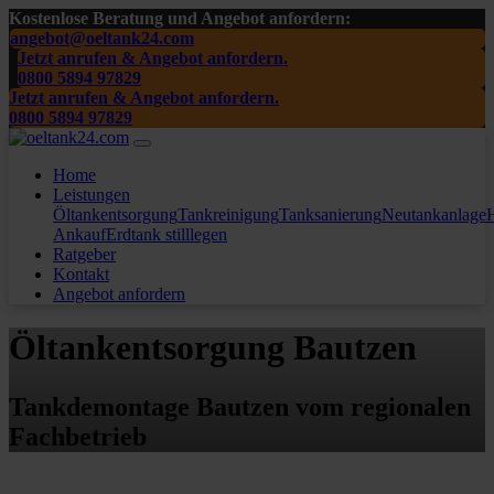
Kostenlose Beratung und Angebot anfordern:
angebot@oeltank24.com
Jetzt anrufen & Angebot anfordern.
0800 5894 97829
Jetzt anrufen & Angebot anfordern.
0800 5894 97829
Home
Leistungen
Öltankentsorgung
Tankreinigung
Tanksanierung
Neutankanlage
H
Ankauf
Erdtank stilllegen
Ratgeber
Kontakt
Angebot anfordern
Öltankentsorgung Bautzen
Tankdemontage Bautzen vom regionalen
Fachbetrieb