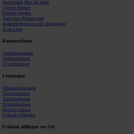
Heizöltank älter 30 Jahre
Unsere Partner
Partner werden
Tank raus Pumpe rein
Industrierückbau und -demontage
Scan-Link
Kostenrechner
Tankentsorgung
Tankreinigung
Öl umpumpen
Leistungen
Öltankentsorgung
Tankreinigung
Tanksanierung
Neutankanlage
Heizöl-Ankauf
Erdtank stilllegen
Erdtank stilllegen vor Ort