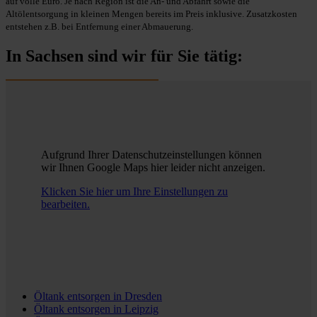
auf volle Euro. Je nach Region ist die An- und Abfahrt sowie die
Altölentsorgung in kleinen Mengen bereits im Preis inklusive. Zusatzkosten
entstehen z.B. bei Entfernung einer Abmauerung.
In Sachsen sind wir für Sie tätig:
Aufgrund Ihrer Datenschutzeinstellungen können
wir Ihnen Google Maps hier leider nicht anzeigen.
Klicken Sie hier um Ihre Einstellungen zu
bearbeiten.
Öltank entsorgen in
Dresden
Öltank entsorgen in
Leipzig