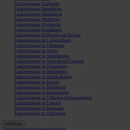
Tankreinigung Karlsruhe
Tankreinigung Mannheim
Tankreinigung Heidelberg
Tankreinigung Heilbronn
Tankreinigung Pforzheim
Tankreinigung Reutlingen
Tankreinigung Esslingen am Neckar
Tankreinigung in Ludwigsburg
Tankreinigung in Tübingen
Tankreinigung in Aalen
Tankreinigung in Sindelfingen
Tankreinigung in Schwäbisch Gmünd
Tankreinigung in Göppingen
Tankreinigung in Waiblingen
Tankreinigung in Baden-Baden
Tankreinigung in Rastatt
Tankreinigung in Böblingen
Tankreinigung in Ravensburg
Tankreinigung in Villingen-Schwenningen
Tankreinigung in Lörrach
Tankreinigung in Konstanz
Tankreinigung in Offenburg
schliessen
Tankreinigung Schleswig-Holstein