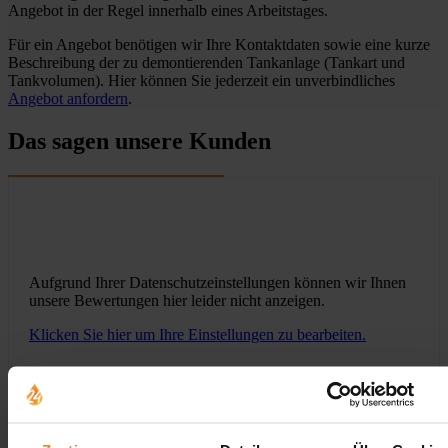
Angebot in der Regel innerhalb eines Arbeitstages.
Für ein Angebot benötigen wir Ihre Kontaktdaten sowie eine kurze
Beschreibung der zu demontierenden Tankanlage (Tankart und
Tankvolumen). Hier können Sie jederzeit ein unverbindliches
Angebot anfordern
.
Das sagen unsere Kunden
Aufgrund Ihrer Datenschutzeinstellungen können wir Ihnen
unsere Bewertungen hier leider nicht anzeigen.
Klicken Sie hier um Ihre Einstellungen zu bearbeiten.