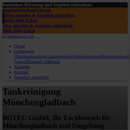
Kostenlose Beratung und Angebot anfordern:
angebot@oeltank24.com
Jetzt anrufen & Angebot anfordern.
0800 5894 97829
Jetzt anrufen & Angebot anfordern.
0800 5894 97829
Home
Leistungen
Öltankentsorgung
Tankreinigung
Tanksanierung
Neutankanlage
H
Ankauf
Erdtank stilllegen
Ratgeber
Kontakt
Angebot anfordern
Tankreinigung
Mönchengladbach
BOTEC GmbH, Ihr Fachbetrieb für
Mönchengladbach und Umgebung