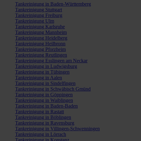
Tankreinigung in Baden-Württemberg
Tankreinigung Stuttgart
Tankreinigung Freiburg
Tankreinigung Ulm
Tankreinigung Karlsruhe
Tankreinigung Mannheim
Tankreinigung Heidelberg
Tankreinigung Heilbronn
Tankreinigung Pforzheim
Tankreinigung Reutlingen
Tankreinigung Esslingen am Neckar
Tankreinigung in Ludwigsburg
Tankreinigung in Tübingen
Tankreinigung in Aalen
Tankreinigung in Sindelfingen
Tankreinigung in Schwäbisch Gmünd
Tankreinigung in Göppingen
Tankreinigung in Waiblingen
Tankreinigung in Baden-Baden
Tankreinigung in Rastatt
Tankreinigung in Böblingen
Tankreinigung in Ravensburg
Tankreinigung in Villingen-Schwenningen
Tankreinigung in Lörrach
Tankreinigung in Konstanz