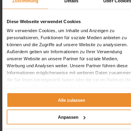
Zustimmung
Details
Über Cookie
Heizöl-Ankauf
Erdtank stilllegen
Erdtank stilllegen vor Ort
Diese Webseite verwendet Cookies
Wir verwenden Cookies, um Inhalte und Anzeigen zu
Erdtank stilllegen NRW
Erdtank stilllegen Hamburg
personalisieren, Funktionen für soziale Medien anbieten zu
Erdtank stilllegen Berlin
können und die Zugriffe auf unsere Website zu analysieren.
Erdtank stilllegen Bremen
Außerdem geben wir Informationen zu Ihrer Verwendung
Erdtank stilllegen Hessen
Erdtank stilllegen Niedersachsen
unserer Website an unsere Partner für soziale Medien,
Erdtank stilllegen Rheinland-Pfalz
Werbung und Analysen weiter. Unsere Partner führen diese
Informationen möglicherweise mit weiteren Daten zusammen
Tankreinigung vor Ort
die Sie ihnen bereitgestellt haben oder die sie im Rahmen Ihr
Tankreinigung Deutschland
Nutzung der Dienste gesammelt haben.
Tankreinigung Deutschland
Alle zulassen
×
Anpassen
Tankreinigung in der Nähe
Tankreinigung in Berlin
Tankreinigung in Hamburg