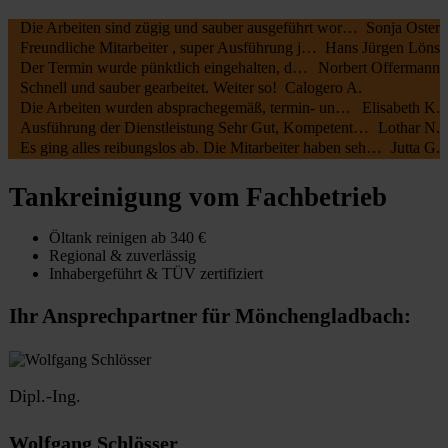
Die Arbeiten sind zügig und sauber ausgeführt worden, wir waren sehr zufrieden. Die MA waren freundlich , nochmal ein Danke schön an die beiden.
Sonja Oster
Freundliche Mitarbeiter , super Ausführung jederzeit zu empfehlen
Hans Jürgen Löns
Der Termin wurde pünktlich eingehalten, die Mitarbeiter waren kundenfreundlich und haben alles gut erledigt. Die Rechnung entsprach dem Auftrag.
Norbert Offermann
Schnell und sauber gearbeitet. Weiter so!
Calogero A.
Die Arbeiten wurden absprachegemäß, termin- und fachgerecht zu unserer vollsten Zufriedenheit durchgeführt. Sehr freundliche Kommunikation sowohl mit Öltank24 als auch mit der Fa. Botec
Elisabeth K.
Ausführung der Dienstleistung Sehr Gut, Kompetente Mitarbeiter, Sehr Freundliches Personal
Lothar N.
Es ging alles reibungslos ab. Die Mitarbeiter haben sehr schnell und sauber gearbeitet.
Jutta G.
Tankreinigung vom Fachbetrieb
Öltank reinigen ab 340 €
Regional & zuverlässig
Inhabergeführt & TÜV zertifiziert
Ihr Ansprechpartner für Mönchengladbach:
Dipl.-Ing.
Wolfgang Schlösser