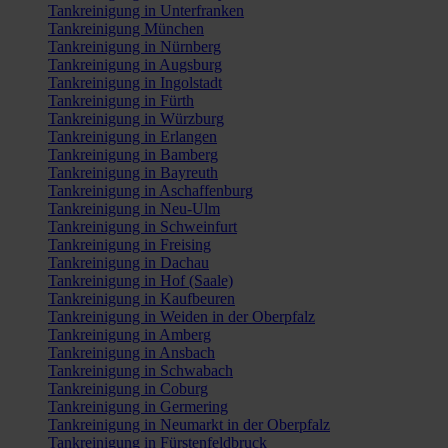
Tankreinigung in Unterfranken
Tankreinigung München
Tankreinigung in Nürnberg
Tankreinigung in Augsburg
Tankreinigung in Ingolstadt
Tankreinigung in Fürth
Tankreinigung in Würzburg
Tankreinigung in Erlangen
Tankreinigung in Bamberg
Tankreinigung in Bayreuth
Tankreinigung in Aschaffenburg
Tankreinigung in Neu-Ulm
Tankreinigung in Schweinfurt
Tankreinigung in Freising
Tankreinigung in Dachau
Tankreinigung in Hof (Saale)
Tankreinigung in Kaufbeuren
Tankreinigung in Weiden in der Oberpfalz
Tankreinigung in Amberg
Tankreinigung in Ansbach
Tankreinigung in Schwabach
Tankreinigung in Coburg
Tankreinigung in Germering
Tankreinigung in Neumarkt in der Oberpfalz
Tankreinigung in Fürstenfeldbruck