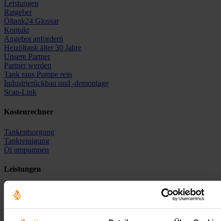
Leistungen
Ratgeber
Öltank24 Glossar
Kontakt
Angebot anfordern
Heizöltank älter 30 Jahre
Unsere Partner
Partner werden
Tank raus Pumpe rein
Industrierückbau und -demontage
Scan-Link
Kostenrechner
Tankentsorgung
Tankreinigung
Öl umpumpen
Leistungen
Öltankentsorgung
Tankreinigung
Tanksanierung
Neutankanlage