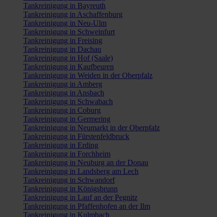
Tankreinigung in Bayreuth
Tankreinigung in Aschaffenburg
Tankreinigung in Neu-Ulm
Tankreinigung in Schweinfurt
Tankreinigung in Freising
Tankreinigung in Dachau
Tankreinigung in Hof (Saale)
Tankreinigung in Kaufbeuren
Tankreinigung in Weiden in der Oberpfalz
Tankreinigung in Amberg
Tankreinigung in Ansbach
Tankreinigung in Schwabach
Tankreinigung in Coburg
Tankreinigung in Germering
Tankreinigung in Neumarkt in der Oberpfalz
Tankreinigung in Fürstenfeldbruck
Tankreinigung in Erding
Tankreinigung in Forchheim
Tankreinigung in Neuburg an der Donau
Tankreinigung in Landsberg am Lech
Tankreinigung in Schwandorf
Tankreinigung in Königsbrunn
Tankreinigung in Lauf an der Pegnitz
Tankreinigung in Pfaffenhofen an der Ilm
Tankreinigung in Kulmbach