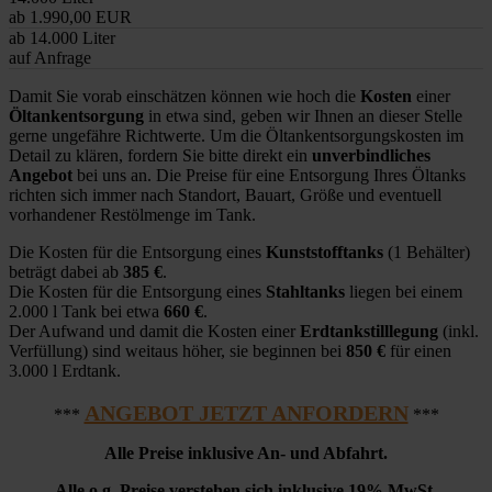
ab 1.990,00 EUR
ab 14.000 Liter
auf Anfrage
Damit Sie vorab einschätzen können wie hoch die
Kosten
einer
Öltankentsorgung
in etwa sind, geben wir Ihnen an dieser Stelle
gerne ungefähre Richtwerte. Um die Öltankentsorgungskosten im
Detail zu klären, fordern Sie bitte direkt ein
unverbindliches
Angebot
bei uns an. Die Preise für eine Entsorgung Ihres Öltanks
richten sich immer nach Standort, Bauart, Größe und eventuell
vorhandener Restölmenge im Tank.
Die Kosten für die Entsorgung eines
Kunststofftanks
(1 Behälter)
beträgt dabei ab
385 €
.
Die Kosten für die Entsorgung eines
Stahltanks
liegen bei einem
2.000 l Tank bei etwa
660 €
.
Der Aufwand und damit die Kosten einer
Erdtankstilllegung
(inkl.
Verfüllung) sind weitaus höher, sie beginnen bei
850 €
für einen
3.000 l Erdtank.
ANGEBOT JETZT ANFORDERN
***
***
Alle Preise inklusive An- und Abfahrt.
Alle o.g. Preise verstehen sich inklusive 19% MwSt.