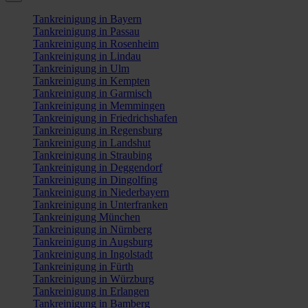
Tankreinigung in Bayern
Tankreinigung in Passau
Tankreinigung in Rosenheim
Tankreinigung in Lindau
Tankreinigung in Ulm
Tankreinigung in Kempten
Tankreinigung in Garmisch
Tankreinigung in Memmingen
Tankreinigung in Friedrichshafen
Tankreinigung in Regensburg
Tankreinigung in Landshut
Tankreinigung in Straubing
Tankreinigung in Deggendorf
Tankreinigung in Dingolfing
Tankreinigung in Niederbayern
Tankreinigung in Unterfranken
Tankreinigung München
Tankreinigung in Nürnberg
Tankreinigung in Augsburg
Tankreinigung in Ingolstadt
Tankreinigung in Fürth
Tankreinigung in Würzburg
Tankreinigung in Erlangen
Tankreinigung in Bamberg