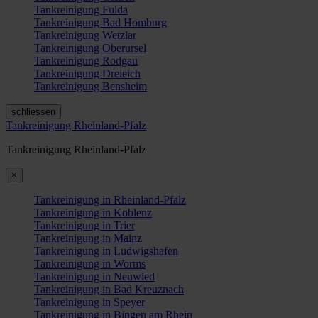
Tankreinigung Fulda
Tankreinigung Bad Homburg
Tankreinigung Wetzlar
Tankreinigung Oberursel
Tankreinigung Rodgau
Tankreinigung Dreieich
Tankreinigung Bensheim
schliessen
Tankreinigung Rheinland-Pfalz
Tankreinigung Rheinland-Pfalz
×
Tankreinigung in Rheinland-Pfalz
Tankreinigung in Koblenz
Tankreinigung in Trier
Tankreinigung in Mainz
Tankreinigung in Ludwigshafen
Tankreinigung in Worms
Tankreinigung in Neuwied
Tankreinigung in Bad Kreuznach
Tankreinigung in Speyer
Tankreinigung in Bingen am Rhein