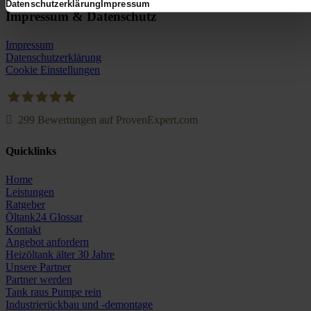
Datenschutzerklärung
Impressum
Impressum & Datenschutz
Impressum
Datenschutzerklärung
Cookie Einstellungen
299
Bewertungen auf ProvenExpert.com
Oeltank24.com
Quicklinks
Home
Leistungen
Ratgeber
Öltank24 Glossar
Kontakt
Angebot anfordern
Heizöltank älter 30 Jahre
Unsere Partner
Partner werden
Tank raus Pumpe rein
Industrierückbau und -demontage