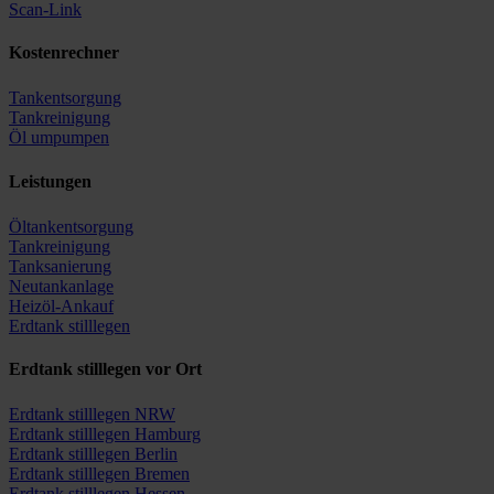
Scan-Link
Kostenrechner
Tankentsorgung
Tankreinigung
Öl umpumpen
Leistungen
Öltankentsorgung
Tankreinigung
Tanksanierung
Neutankanlage
Heizöl-Ankauf
Erdtank stilllegen
Erdtank stilllegen vor Ort
Erdtank stilllegen NRW
Erdtank stilllegen Hamburg
Erdtank stilllegen Berlin
Erdtank stilllegen Bremen
Erdtank stilllegen Hessen