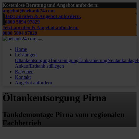
Kostenlose Beratung und Angebot anfordern:
angebot@oeltank24.com
Jetzt anrufen & Angebot anfordern.
0800 5894 97829
Jetzt anrufen & Angebot anfordern.
0800 5894 97829
Home
Leistungen
Öltankentsorgung
Tankreinigung
Tanksanierung
Neutankanlage
H
Ankauf
Erdtank stilllegen
Ratgeber
Kontakt
Angebot anfordern
Öltankentsorgung Pirna
Tankdemontage Pirna vom regionalen
Fachbetrieb