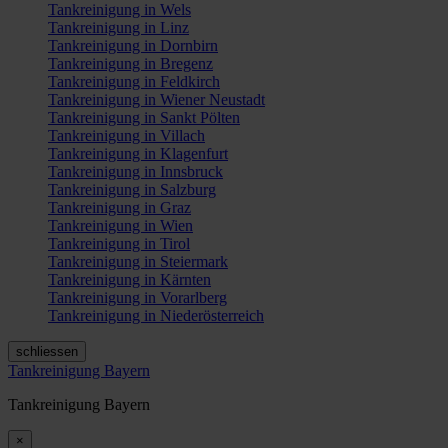
Tankreinigung in Wels
Tankreinigung in Linz
Tankreinigung in Dornbirn
Tankreinigung in Bregenz
Tankreinigung in Feldkirch
Tankreinigung in Wiener Neustadt
Tankreinigung in Sankt Pölten
Tankreinigung in Villach
Tankreinigung in Klagenfurt
Tankreinigung in Innsbruck
Tankreinigung in Salzburg
Tankreinigung in Graz
Tankreinigung in Wien
Tankreinigung in Tirol
Tankreinigung in Steiermark
Tankreinigung in Kärnten
Tankreinigung in Vorarlberg
Tankreinigung in Niederösterreich
schliessen
Tankreinigung Bayern
Tankreinigung Bayern
×