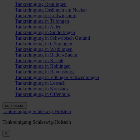
Tankreinigung Reutlingen
Tankreinigung Esslingen am Neckar
Tankreinigung in Ludwigsburg
Tankreinigung in Tübingen
Tankreinigung in Aalen
Tankreinigung in Sindelfingen
Tankreinigung in Schwäbisch Gmünd
Tankreinigung in Göppingen
Tankreinigung in Waiblingen
Tankreinigung in Baden-Baden
Tankreinigung in Rastatt
Tankreinigung in Böblingen
Tankreinigung in Ravensburg
Tankreinigung in Villingen-Schwenningen
Tankreinigung in Lörrach
Tankreinigung in Konstanz
Tankreinigung in Offenburg
schliessen
Tankreinigung Schleswig-Holstein
Tankreinigung Schleswig-Holstein
×