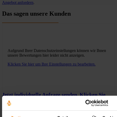
Angebot anfordern
.
Das sagen unsere Kunden
Aufgrund Ihrer Datenschutzeinstellungen können wir Ihnen
unsere Bewertungen hier leider nicht anzeigen.
Klicken Sie hier um Ihre Einstellungen zu bearbeiten.
Jetzt individuelle Anfrage senden. Klicken Sie
hier!
Wir freuen uns auf Ihre Anfrage und senden Ihnen
gerne ein unverbindliches Angebot!