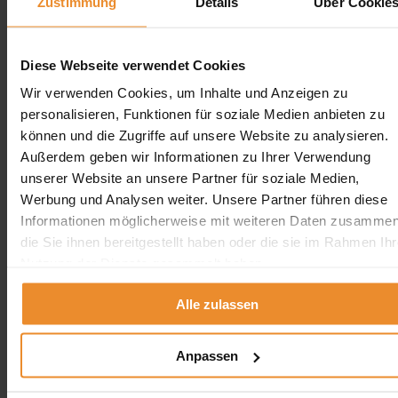
Zustimmung
Details
Über Cookie
Diese Webseite verwendet Cookies
Wir verwenden Cookies, um Inhalte und Anzeigen zu
Aufgrund Ihrer Datenschutzeinstellungen können wir Ihnen
personalisieren, Funktionen für soziale Medien anbieten zu
unsere ProvenExpert Bewertungen hier leider nicht anzeigen.
können und die Zugriffe auf unsere Website zu analysieren.
Klicken Sie hier um Ihre Einstellungen zu bearbeiten.
Außerdem geben wir Informationen zu Ihrer Verwendung
unserer Website an unsere Partner für soziale Medien,
Werbung und Analysen weiter. Unsere Partner führen diese
Informationen möglicherweise mit weiteren Daten zusammen
die Sie ihnen bereitgestellt haben oder die sie im Rahmen Ihr
Nutzung der Dienste gesammelt haben.
Kontakt
Alle zulassen
Wolfgang Schlösser / Öltank24
0800 5894 97829
Anpassen
angebot@oeltank24.com
Oeltank24 auf Facebook