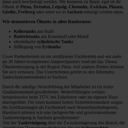
dann auch bescheinigt werden. Wir kommen zu Ihnen, egal ob ihr
Öltank in
Pirna
,
Dresden, Leipzig, Chemnitz, Zwickau, Plauen,
Görlitz, Freiberg
oder sonst wo in
Sachsen
entsorgt werden muss.
Wir demontieren Öltanks in allen Bauformen:
Kellertanks
aus Stahl
Batterietanks
aus Kunststoff oder Metall
oberirdische
zylindrische Tanks
Stilllegung von
Erdtanks
Unser Partnerbetrieb ist ein zertifizierter Fachbetrieb und seit mehr
als 30 Jahren kompetenter Ansprechpartner rund um das Thema
Öltankentsorgung in der Region Pirna. Auf unseren Partner können
Sie sich verlassen. Das Unternehmen gehört zu den führenden
Tankschutzunternehmen in Sachsen.
Durch die ständige Weiterbildung der Mitarbeiter ist ein hoher
Qualitätsstandard gewährleistet. Weiterbildungen werden
beispielsweise beim TÜV, bei Zulieferern oder im eigenen Haus
durchgeführt. Für einen konstant hohen Sicherheitsstandard sorgen
die Zertifizierungen als Fachbetrieb nach Wasserhaushaltsgesetz.
Hierdurch können wir eine fachgerechte und gesetzeskonforme
Tankentsorgung in Sachsen gewährleisten!
Von der
Tankreinigung
über die Zwischenlagerung des Heizöl, die
eigentlichen Demontagearbeiten bis hin zur
fachgerechten