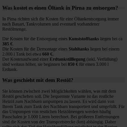
Was kostet es einen Öltank in Pirna zu entsorgen?
In Pirna richten sich die Kosten für eine Öltankentsorgung immer
nach Bauart, Tankvolumen und eventuell vorhandener
Restölmenge.
Die Kosten für die Entsorgung eines
Kunststofftanks
liegen bei ca
385 €
.
Die Kosten für die Demontage eines
Stahltanks
liegen bei einem
2.000 l Tank bei etwa
660 €
.
Der Kostenaufwand einer
Erdtankstilllegung
(inkl. Verfüllung)
sind weitaus höher, sie beginnen bei
850 €
für einen 3.000 l
Erdtank.
Was geschieht mit dem Restöl?
Sie können zwischen zwei Möglichkeiten wählen, was mit dem
Restöl geschehen soll. Die bequemste Variante ist das restliche
Heizöl zum Nachbarn umpumpen zu lassen. Es wird dann von
Ihrem Tank zum Tank des Nachbarn transportiert und umgefüllt. Für
das Umpumpen von restlichen Heizölmengen werden häufig
Pauschalen je 1.000 Litern berechnet. Bei größeren Entfernungen
sind die Kosten von der Transportstrecke (km) abhängig. Daher
sollte sich das Ziel der Heizölumfüllung möglichst in der Region