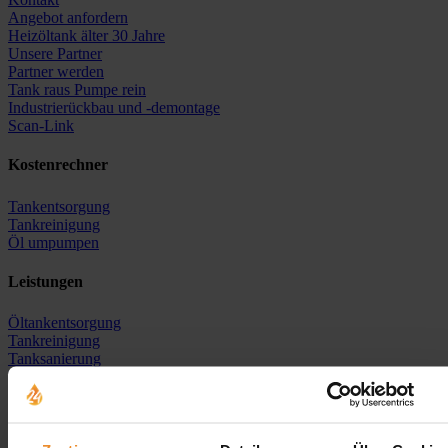
Angebot anfordern
Heizöltank älter 30 Jahre
Unsere Partner
Partner werden
Tank raus Pumpe rein
Industrierückbau und -demontage
Scan-Link
Kostenrechner
Tankentsorgung
Tankreinigung
Öl umpumpen
Leistungen
Öltankentsorgung
Tankreinigung
Tanksanierung
Neutankanlage
Heizöl-Ankauf
Erdtank stilllegen