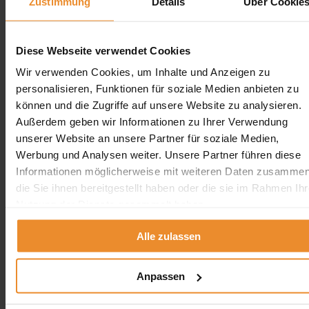
Zustimmung
Details
Über Cookie
Erdtank stilllegen vor Ort
Erdtank stilllegen NRW
Erdtank stilllegen Hamburg
Diese Webseite verwendet Cookies
Erdtank stilllegen Berlin
Erdtank stilllegen Bremen
Wir verwenden Cookies, um Inhalte und Anzeigen zu
Erdtank stilllegen Hessen
personalisieren, Funktionen für soziale Medien anbieten zu
Erdtank stilllegen Niedersachsen
können und die Zugriffe auf unsere Website zu analysieren.
Erdtank stilllegen Rheinland-Pfalz
Außerdem geben wir Informationen zu Ihrer Verwendung
Tankreinigung vor Ort
unserer Website an unsere Partner für soziale Medien,
Werbung und Analysen weiter. Unsere Partner führen diese
Tankreinigung Deutschland
Informationen möglicherweise mit weiteren Daten zusammen
Tankreinigung Deutschland
die Sie ihnen bereitgestellt haben oder die sie im Rahmen Ihr
Nutzung der Dienste gesammelt haben.
×
Tankreinigung in der Nähe
Alle zulassen
Tankreinigung in Berlin
Tankreinigung in Hamburg
Tankreinigung in Bremen
Anpassen
Tankreinigung in Bremerhaven
schliessen