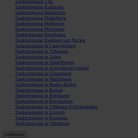
Tankreinigung Ulm
Tankreinigung Karlsruhe
Tankreinigung Mannheim
Tankreinigung Heidelberg
Tankreinigung Heilbronn
Tankreinigung Pforzheim
Tankreinigung Reutlingen
Tankreinigung Esslingen am Neckar
Tankreinigung in Ludwigsburg
Tankreinigung in Tübingen
Tankreinigung in Aalen
Tankreinigung in Sindelfingen
Tankreinigung in Schwäbisch Gmünd
Tankreinigung in Göppingen
Tankreinigung in Waiblingen
Tankreinigung in Baden-Baden
Tankreinigung in Rastatt
Tankreinigung in Böblingen
Tankreinigung in Ravensburg
Tankreinigung in Villingen-Schwenningen
Tankreinigung in Lörrach
Tankreinigung in Konstanz
Tankreinigung in Offenburg
schliessen