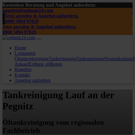
Kostenlose Beratung und Angebot anfordern:
angebot@oeltank24.com
Jetzt anrufen & Angebot anfordern.
0800 5894 97829
Jetzt anrufen & Angebot anfordern.
0800 5894 97829
Home
Leistungen
Öltankentsorgung
Tankreinigung
Tanksanierung
Neutankanlage
H
Ankauf
Erdtank stilllegen
Ratgeber
Kontakt
Angebot anfordern
Tankreinigung Lauf an der
Pegnitz
Öltankreinigung vom regionalen
Fachbetrieb