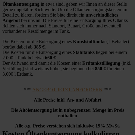
Öltankentsorgung
in etwa sind, geben wir Ihnen an dieser Stelle
gerne ungefähre Richtwerte. Um die Öltankentsorgungskosten im
Detail zu klären, fordern Sie bitte direkt ein
unverbindliches
Angebot
bei uns an. Die Preise für eine Entsorgung Ihres Öltanks
richten sich immer nach Standort, Bauart, Größe und eventuell
vorhandener Restölmenge im Tank.
Die Kosten für die Entsorgung eines
Kunststofftanks
(1 Behälter)
beträgt dabei ab
385 €
.
Die Kosten für die Entsorgung eines
Stahltanks
liegen bei einem
2.000 l Tank bei etwa
660 €
.
Der Aufwand und damit die Kosten einer
Erdtankstilllegung
(inkl.
Verfüllung) sind weitaus höher, sie beginnen bei
850 €
für einen
3.000 l Erdtank.
***
ANGEBOT JETZT ANFORDERN
***
Alle Preise inkl. An- und Abfahrt
Die Altölentsorgung ist in unbegrenzter Menge im Preis
enthalten
Alle o.g. Preise verstehen sich inklusive 19% MwSt.
Kosten Öltankentsorgung kalkulieren