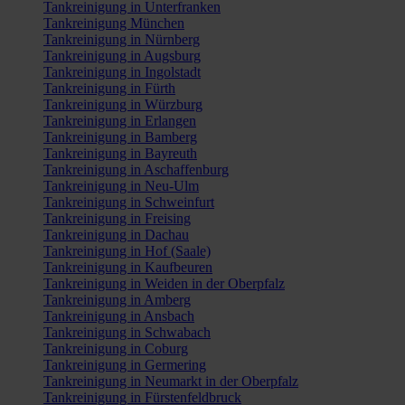
Tankreinigung in Unterfranken
Tankreinigung München
Tankreinigung in Nürnberg
Tankreinigung in Augsburg
Tankreinigung in Ingolstadt
Tankreinigung in Fürth
Tankreinigung in Würzburg
Tankreinigung in Erlangen
Tankreinigung in Bamberg
Tankreinigung in Bayreuth
Tankreinigung in Aschaffenburg
Tankreinigung in Neu-Ulm
Tankreinigung in Schweinfurt
Tankreinigung in Freising
Tankreinigung in Dachau
Tankreinigung in Hof (Saale)
Tankreinigung in Kaufbeuren
Tankreinigung in Weiden in der Oberpfalz
Tankreinigung in Amberg
Tankreinigung in Ansbach
Tankreinigung in Schwabach
Tankreinigung in Coburg
Tankreinigung in Germering
Tankreinigung in Neumarkt in der Oberpfalz
Tankreinigung in Fürstenfeldbruck