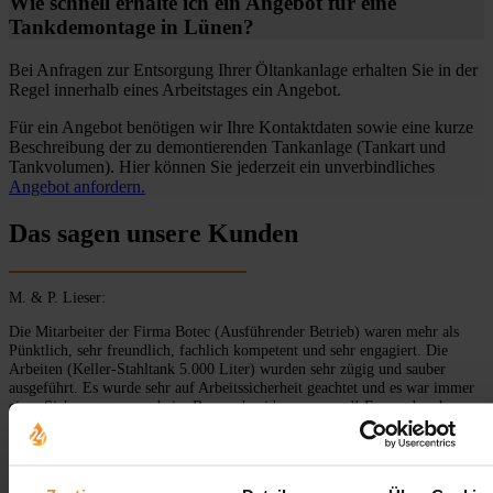
Wie schnell erhalte ich ein Angebot für eine
Tankdemontage in Lünen?
Bei Anfragen zur Entsorgung Ihrer Öltankanlage erhalten Sie in der
Regel innerhalb eines Arbeitstages ein Angebot.
Für ein Angebot benötigen wir Ihre Kontaktdaten sowie eine kurze
Beschreibung der zu demontierenden Tankanlage (Tankart und
Tankvolumen). Hier können Sie jederzeit ein unverbindliches
Angebot anfordern.
Das sagen unsere Kunden
M. & P. Lieser:
Die Mitarbeiter der Firma Botec (Ausführender Betrieb) waren mehr als
Pünktlich, sehr freundlich, fachlich kompetent und sehr engagiert. Die
Arbeiten (Keller-Stahltank 5.000 Liter) wurden sehr zügig und sauber
ausgeführt. Es wurde sehr auf Arbeitssicherheit geachtet und es war immer
einer Sicherungsperson beim Brennschneiden anwesend! Es wurde sehr
sauber gearbeitet und genauestens darauf geachtet, dass an keiner Stelle
Heizöl auslief bzw. abtropfte. Die Arbeiten würden sehr zügig erledigt und
der Arbeitsraum sauber hinterlassen. Der komplette Tank wurde direkt
verladen und fachgerecht entsorgt. Auf die Rechnungszusatzposition