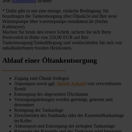
Jetzt
Sonderbonus
sichern!
* Dafür gibt es nur eine einzige, einfache Bedingung: Sie
beauftragen die Tankentsorgung über Öltank24 und Ihre neue
Wärmepumpe über waermepumpe-installateur.de (Stefan
Kathmeyer).
Machen Sie heute den ersten Schritt, sichern Sie sich Ihren
Preisvorteil in Höhe von 250,00 EUR auf Ihre
Tankentsorgung/Tankstilllegung und verabschieden Sie sich von
unkalkulierbaren fossilen Heizkosten.
Ablauf einer Öltankentsorgung
Zugang zum Öltank freilegen
Abpumpen sowie ggf.
Heizöl-Ankauf
von verwertbarem
Restöl
Entsorgung des abgesetzten Ölschlamm
Versorgungsleitungen werden gereinigt, getrennt und
demontiert
Reinigung der Tankanlage
Zerschneiden des Stahltanks oder der Kunststofftankanlage
im Keller
Abtransport und Entsorgung der zerlegten Tankanlage
Räumung der Baustelle und der Tankraum wird besenrein