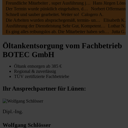
Freundliche Mitarbeiter , super Ausführung jederzeit zu empfehlen
Hans Jürgen Löns
Der Termin wurde pünktlich eingehalten, die Mitarbeiter waren kundenfreundlich und haben alles gut erledigt. Die Rechnung entsprach dem Auftrag.
Norbert Offermann
Schnell und sauber gearbeitet. Weiter so!
Calogero A.
Die Arbeiten wurden absprachegemäß, termin- und fachgerecht zu unserer vollsten Zufriedenheit durchgeführt. Sehr freundliche Kommunikation sowohl mit Öltank24 als auch mit der Fa. Botec
Elisabeth K.
Ausführung der Dienstleistung Sehr Gut, Kompetente Mitarbeiter, Sehr Freundliches Personal
Lothar N.
Es ging alles reibungslos ab. Die Mitarbeiter haben sehr schnell und sauber gearbeitet.
Jutta G.
Öltankentsorgung vom Fachbetrieb
BOTEC GmbH
Öltank entsorgen ab 385 €
Regional & zuverlässig
TÜV zertifizierte Fachbetriebe
Ihr Ansprechpartner für Lünen:
Dipl.-Ing.
Wolfgang Schlösser