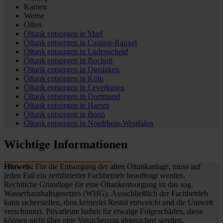
Kamen
Werne
Olfen
Öltank entsorgen in
Marl
Öltank entsorgen in
Castrop-Rauxel
Öltank entsorgen in
Lüdenscheid
Öltank entsorgen in
Bocholt
Öltank entsorgen in
Dinslaken
Öltank entsorgen in
Köln
Öltank entsorgen in
Leverkusen
Öltank entsorgen in
Dortmund
Öltank entsorgen in
Hamm
Öltank entsorgen in
Bonn
Öltank entsorgen in
Nordrhein-Westfalen
Wichtige Informationen
Hinweis:
Für die Entsorgung der alten Öltankanlage, muss auf
jeden Fall ein zertifizierter Fachbetrieb beauftragt werden.
Rechtliche Grundlage für eine Öltankentsorgung ist das sog.
Wasserhaushaltsgesetzes (WHG). Ausschließlich der Fachbetrieb
kann sicherstellen, dass keinerlei Restöl entweicht und die Umwelt
verschmutzt. Privatleute haften für etwaige Folgeschäden, diese
können nicht über eine Versicherung abgesichert werden.