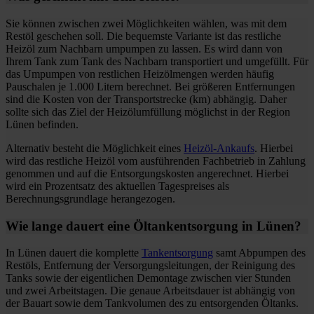
Sie können zwischen zwei Möglichkeiten wählen, was mit dem
Restöl geschehen soll. Die bequemste Variante ist das restliche
Heizöl zum Nachbarn umpumpen zu lassen. Es wird dann von
Ihrem Tank zum Tank des Nachbarn transportiert und umgefüllt. Für
das Umpumpen von restlichen Heizölmengen werden häufig
Pauschalen je 1.000 Litern berechnet. Bei größeren Entfernungen
sind die Kosten von der Transportstrecke (km) abhängig. Daher
sollte sich das Ziel der Heizölumfüllung möglichst in der Region
Lünen befinden.
Alternativ besteht die Möglichkeit eines
Heizöl-Ankaufs
. Hierbei
wird das restliche Heizöl vom ausführenden Fachbetrieb in Zahlung
genommen und auf die Entsorgungskosten angerechnet. Hierbei
wird ein Prozentsatz des aktuellen Tagespreises als
Berechnungsgrundlage herangezogen.
Wie lange dauert eine Öltankentsorgung in Lünen?
In Lünen dauert die komplette
Tankentsorgung
samt Abpumpen des
Restöls, Entfernung der Versorgungsleitungen, der Reinigung des
Tanks sowie der eigentlichen Demontage zwischen vier Stunden
und zwei Arbeitstagen. Die genaue Arbeitsdauer ist abhängig von
der Bauart sowie dem Tankvolumen des zu entsorgenden Öltanks.