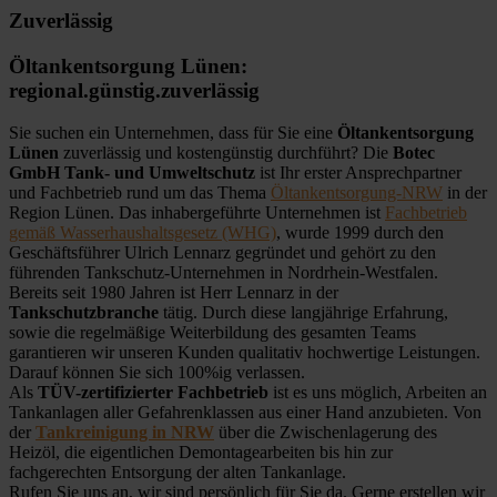
Zuverlässig
Öltankentsorgung Lünen:
regional.günstig.zuverlässig
Sie suchen ein Unternehmen, dass für Sie eine
Öltankentsorgung
Lünen
zuverlässig und kostengünstig durchführt? Die
Botec
GmbH Tank- und Umweltschutz
ist Ihr erster Ansprechpartner
und Fachbetrieb rund um das Thema
Öltankentsorgung-NRW
in der
Region Lünen. Das inhabergeführte Unternehmen ist
Fachbetrieb
gemäß Wasserhaushaltsgesetz (WHG)
, wurde 1999 durch den
Geschäftsführer Ulrich Lennarz gegründet und gehört zu den
führenden Tankschutz-Unternehmen in Nordrhein-Westfalen.
Bereits seit 1980 Jahren ist Herr Lennarz in der
Tankschutzbranche
tätig. Durch diese langjährige Erfahrung,
sowie die regelmäßige Weiterbildung des gesamten Teams
garantieren wir unseren Kunden qualitativ hochwertige Leistungen.
Darauf können Sie sich 100%ig verlassen.
Als
TÜV-zertifizierter Fachbetrieb
ist es uns möglich, Arbeiten an
Tankanlagen aller Gefahrenklassen aus einer Hand anzubieten. Von
der
Tankreinigung in NRW
über die Zwischenlagerung des
Heizöl, die eigentlichen Demontagearbeiten bis hin zur
fachgerechten Entsorgung der alten Tankanlage.
Rufen Sie uns an, wir sind persönlich für Sie da. Gerne erstellen wir