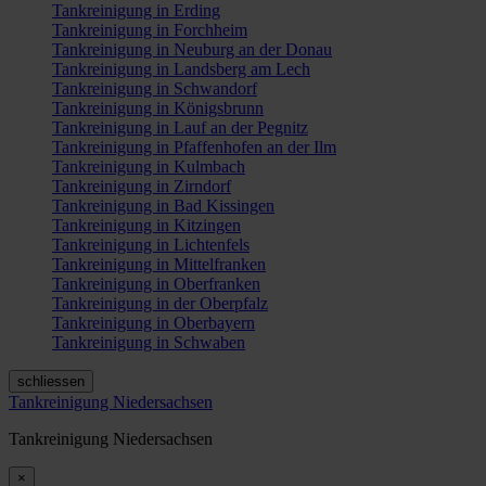
Tankreinigung in Erding
Tankreinigung in Forchheim
Tankreinigung in Neuburg an der Donau
Tankreinigung in Landsberg am Lech
Tankreinigung in Schwandorf
Tankreinigung in Königsbrunn
Tankreinigung in Lauf an der Pegnitz
Tankreinigung in Pfaffenhofen an der Ilm
Tankreinigung in Kulmbach
Tankreinigung in Zirndorf
Tankreinigung in Bad Kissingen
Tankreinigung in Kitzingen
Tankreinigung in Lichtenfels
Tankreinigung in Mittelfranken
Tankreinigung in Oberfranken
Tankreinigung in der Oberpfalz
Tankreinigung in Oberbayern
Tankreinigung in Schwaben
schliessen
Tankreinigung Niedersachsen
Tankreinigung Niedersachsen
×