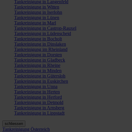
Tankreinigung in Langenfeld
Tankreinigung in Witten
Tankreinigung in Iserlohn
Tankreinigung in Lünen
Tankreinigung in Marl
Tankreinigung in Castrop-Rauxel
Tankreinigung in Lüdenscheid
Tankreinigung in Bocholt
Tankreinigung in Dinslaken
Tankreinigung im Rheinland
Tankreinigung in Dorsten
Tankreinigung in Gladbeck
Tankreinigung in Rheine
Tankreinigung in Minden
Tankreinigung in Gütersloh
Tankreinigung in Euskirchen
Tankreinigung in Unna
Tankreinigung in Herten
Tankreinigung in Herford
Tankreinigung in Detmold
Tankreinigung in Arnsberg
Tankreinigung in Lippstadt
schliessen
Tankreinigung Österreich