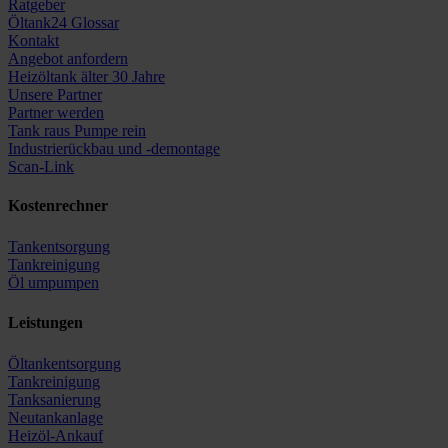
Ratgeber
Öltank24 Glossar
Kontakt
Angebot anfordern
Heizöltank älter 30 Jahre
Unsere Partner
Partner werden
Tank raus Pumpe rein
Industrierückbau und -demontage
Scan-Link
Kostenrechner
Tankentsorgung
Tankreinigung
Öl umpumpen
Leistungen
Öltankentsorgung
Tankreinigung
Tanksanierung
Neutankanlage
Heizöl-Ankauf