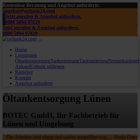
Kostenlose Beratung und Angebot anfordern:
angebot@oeltank24.com
Jetzt anrufen & Angebot anfordern.
0800 5894 97829
Jetzt anrufen & Angebot anfordern.
0800 5894 97829
Home
Leistungen
Öltankentsorgung
Tankreinigung
Tanksanierung
Neutankanlage
H
Ankauf
Erdtank stilllegen
Ratgeber
Kontakt
Angebot anfordern
Öltankentsorgung Lünen
BOTEC GmbH, Ihr Fachbetrieb für
Lünen und Umgebung
Die Arbeiten sind zügig und sauber ausgeführt worden, wir waren sehr zufrieden. Die MA waren freundlich , nochmal ein Danke schön an die beiden.
Sonja Oster