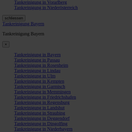
Tankreinigung in Vorarlberg
Tankreinigung in Niederösterreich
schliessen
Tankreinigung Bayern
Tankreinigung Bayern
×
Tankreinigung in Bayern
Tankreinigung in Passau
Tankreinigung in Rosenheim
Tankreinigung in Lindau
Tankreinigung in Ulm
Tankreinigung in Kempten
Tankreinigung in Garmisch
Tankreinigung in Memmingen
Tankreinigung in Friedrichshafen
Tankreinigung in Regensburg
Tankreinigung in Landshut
Tankreinigung in Straubing
Tankreinigung in Deggendorf
Tankreinigung in Dingolfing
Tankreinigung in Niederbayern