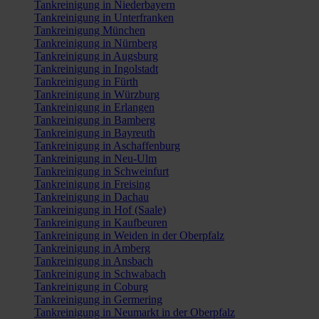
Tankreinigung in Niederbayern
Tankreinigung in Unterfranken
Tankreinigung München
Tankreinigung in Nürnberg
Tankreinigung in Augsburg
Tankreinigung in Ingolstadt
Tankreinigung in Fürth
Tankreinigung in Würzburg
Tankreinigung in Erlangen
Tankreinigung in Bamberg
Tankreinigung in Bayreuth
Tankreinigung in Aschaffenburg
Tankreinigung in Neu-Ulm
Tankreinigung in Schweinfurt
Tankreinigung in Freising
Tankreinigung in Dachau
Tankreinigung in Hof (Saale)
Tankreinigung in Kaufbeuren
Tankreinigung in Weiden in der Oberpfalz
Tankreinigung in Amberg
Tankreinigung in Ansbach
Tankreinigung in Schwabach
Tankreinigung in Coburg
Tankreinigung in Germering
Tankreinigung in Neumarkt in der Oberpfalz