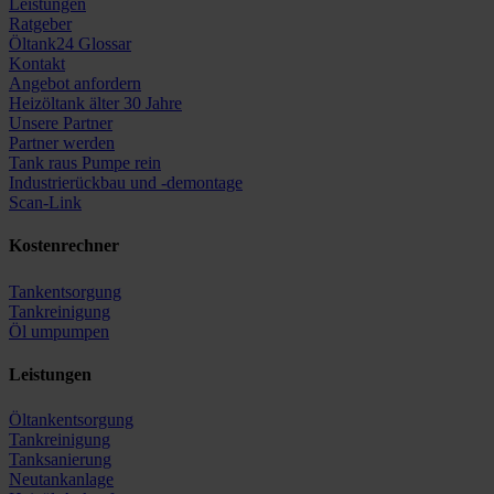
Leistungen
Ratgeber
Öltank24 Glossar
Kontakt
Angebot anfordern
Heizöltank älter 30 Jahre
Unsere Partner
Partner werden
Tank raus Pumpe rein
Industrierückbau und -demontage
Scan-Link
Kostenrechner
Tankentsorgung
Tankreinigung
Öl umpumpen
Leistungen
Öltankentsorgung
Tankreinigung
Tanksanierung
Neutankanlage