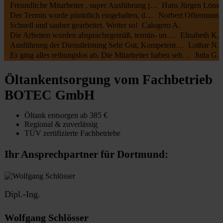
Freundliche Mitarbeiter , super Ausführung jederzeit zu empfehlen
Hans Jürgen Löns
Der Termin wurde pünktlich eingehalten, die Mitarbeiter waren kundenfreundlich und haben alles gut erledigt. Die Rechnung entsprach dem Auftrag.
Norbert Offermann
Schnell und sauber gearbeitet. Weiter so!
Calogero A.
Die Arbeiten wurden absprachegemäß, termin- und fachgerecht zu unserer vollsten Zufriedenheit durchgeführt. Sehr freundliche Kommunikation sowohl mit Öltank24 als auch mit der Fa. Botec
Elisabeth K.
Ausführung der Dienstleistung Sehr Gut, Kompetente Mitarbeiter, Sehr Freundliches Personal
Lothar N.
Es ging alles reibungslos ab. Die Mitarbeiter haben sehr schnell und sauber gearbeitet.
Jutta G.
Öltankentsorgung vom Fachbetrieb
BOTEC GmbH
Öltank entsorgen ab 385 €
Regional & zuverlässig
TÜV zertifizierte Fachbetriebe
Ihr Ansprechpartner für Dortmund:
Dipl.-Ing.
Wolfgang Schlösser