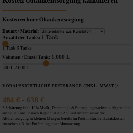
Kosten Öltankentsorgung kalkulieren
Kostenrechner Öltankentsorgung
Bauart / Material:
1 Tank
Anzahl der Tanks:
1 Tank
6 Tanks
1.000 L
Volumen / Einzel-Tank:
500 L
2.000 L
VORAUSSICHTLICHE PREISRANGE (INKL. MWST.):
484 € - 638 €
* Schätzung inkl. 19% MwSt., Demontage & Entsorgungsnachweis. Abgerundet
auf volle Euro. Je nach Region ist die An- und Abfahrt sowie die
Altölentsorgung in kleinen Mengen bereits im Preis inklusive. Zusatzkosten
entstehen z.B. bei Entfernung einer Abmauerung.