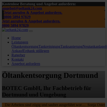
Kostenlose Beratung und Angebot anfordern:
angebot@oeltank24.com
Jetzt anrufen & Angebot anfordern.
0800 5894 97829
Jetzt anrufen & Angebot anfordern.
0800 5894 97829
Home
Leistungen
Öltankentsorgung
Tankreinigung
Tanksanierung
Neutankanlage
H
Ankauf
Erdtank stilllegen
Ratgeber
Kontakt
Angebot anfordern
Öltankentsorgung Dortmund
BOTEC GmbH, Ihr Fachbetrieb für
Dortmund und Umgebung
Die Arbeiten sind zügig und sauber ausgeführt worden, wir waren sehr zufrieden. Die MA waren freundlich , nochmal ein Danke schön an die beiden.
Sonja Oster