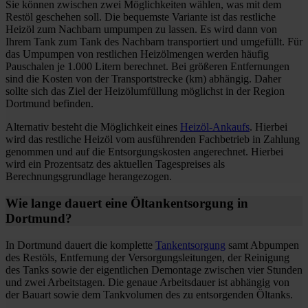
Sie können zwischen zwei Möglichkeiten wählen, was mit dem
Restöl geschehen soll. Die bequemste Variante ist das restliche
Heizöl zum Nachbarn umpumpen zu lassen. Es wird dann von
Ihrem Tank zum Tank des Nachbarn transportiert und umgefüllt. Für
das Umpumpen von restlichen Heizölmengen werden häufig
Pauschalen je 1.000 Litern berechnet. Bei größeren Entfernungen
sind die Kosten von der Transportstrecke (km) abhängig. Daher
sollte sich das Ziel der Heizölumfüllung möglichst in der Region
Dortmund befinden.
Alternativ besteht die Möglichkeit eines
Heizöl-Ankaufs
. Hierbei
wird das restliche Heizöl vom ausführenden Fachbetrieb in Zahlung
genommen und auf die Entsorgungskosten angerechnet. Hierbei
wird ein Prozentsatz des aktuellen Tagespreises als
Berechnungsgrundlage herangezogen.
Wie lange dauert eine Öltankentsorgung in
Dortmund?
In Dortmund dauert die komplette
Tankentsorgung
samt Abpumpen
des Restöls, Entfernung der Versorgungsleitungen, der Reinigung
des Tanks sowie der eigentlichen Demontage zwischen vier Stunden
und zwei Arbeitstagen. Die genaue Arbeitsdauer ist abhängig von
der Bauart sowie dem Tankvolumen des zu entsorgenden Öltanks.