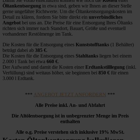
Damit Sie vorab einschätzen können wie hoch die
Kosten
einer
Öltankentsorgung
in etwa sind, geben wir Ihnen an dieser Stelle
gerne ungefähre Richtwerte. Um die Öltankentsorgungskosten im
Detail zu klären, fordern Sie bitte direkt ein
unverbindliches
Angebot
bei uns an. Die Preise für eine Entsorgung Ihres Öltanks
richten sich immer nach Standort, Bauart, Größe und eventuell
vorhandener Restölmenge im Tank.
Die Kosten für die Entsorgung eines
Kunststofftanks
(1 Behälter)
beträgt dabei ab
385 €
.
Die Kosten für die Entsorgung eines
Stahltanks
liegen bei einem
2.000 l Tank bei etwa
660 €
.
Der Aufwand und damit die Kosten einer
Erdtankstilllegung
(inkl.
Verfüllung) sind weitaus höher, sie beginnen bei
850 €
für einen
3.000 l Erdtank.
***
ANGEBOT JETZT ANFORDERN
***
Alle Preise inkl. An- und Abfahrt
Die Altölentsorgung ist in unbegrenzter Menge im Preis
enthalten
Alle o.g. Preise verstehen sich inklusive 19% MwSt.