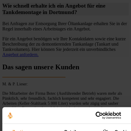
Wie schnell erhalte ich ein Angebot für eine
Tankdemontage in Dortmund?
Bei Anfragen zur Entsorgung Ihrer Öltankanlage erhalten Sie in der
Regel innerhalb eines Arbeitstages ein Angebot.
Für ein Angebot benötigen wir Ihre Kontaktdaten sowie eine kurze
Beschreibung der zu demontierenden Tankanlage (Tankart und
Tankvolumen). Hier können Sie jederzeit ein unverbindliches
Angebot anfordern.
Das sagen unsere Kunden
M. & P. Lieser:
Die Mitarbeiter der Firma Botec (Ausführender Betrieb) waren mehr als
Pünktlich, sehr freundlich, fachlich kompetent und sehr engagiert. Die
Arbeiten (Keller-Stahltank 5.000 Liter) wurden sehr zügig und sauber
ausgeführt. Es wurde sehr auf Arbeitssicherheit geachtet und es war immer
einer Sicherungsperson beim Brennschneiden anwesend! Es wurde sehr
sauber gearbeitet und genauestens darauf geachtet, dass an keiner Stelle
Heizöl auslief bzw. abtropfte. Die Arbeiten würden sehr zügig erledigt und
der Arbeitsraum sauber hinterlassen. Der komplette Tank wurde direkt