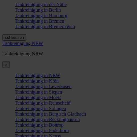
Tankreinigung in der Nähe
Tankreinigung in Berlin
Tankreinigung in Hamburg
Tankreinigung in Bremen
Tankreinigung in Bremerhaven
schliessen
Tankreinigung NRW
Tankreinigung NRW
×
Tankreinigung in NRW
Tankreinigung in Köln
Tankreinigung in Leverkusen
Tankreinigung in Siegen
Tankreinigung in Moers
Tankreinigung in Remscheid
Tankreinigung in Solingen
Tankreinigung in Bergisch Gladbach
Tankreinigung in Recklinghausen
Tankreinigung in Bottrop
Tankreinigung in Paderborn
Tankreinigung in Neuss