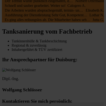
Der Termin wurde pünktlich eingehalten, die Mitarbeiter waren kundenfreundlich und haben alles gut erledigt. Die Rechnung entsprach dem Auftrag.
Norbert Offermann
Schnell und sauber gearbeitet. Weiter so!
Calogero A.
Die Arbeiten wurden absprachegemäß, termin- und fachgerecht zu unserer vollsten Zufriedenheit durchgeführt. Sehr freundliche Kommunikation sowohl mit Öltank24 als auch mit der Fa. Botec
Elisabeth K.
Ausführung der Dienstleistung Sehr Gut, Kompetente Mitarbeiter, Sehr Freundliches Personal
Lothar N.
Es ging alles reibungslos ab. Die Mitarbeiter haben sehr schnell und sauber gearbeitet.
Jutta G.
Tanksanierung vom Fachbetrieb
Tankinnenhülle & Tankbeschichtung
Regional & zuverlässig
Inhabergeführt & TÜV zertifiziert
Ihr Ansprechpartner für Duisburg:
Dipl.-Ing.
Wolfgang Schlösser
Kontaktieren Sie mich persönlich: