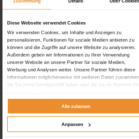
Zustimmung
Details
Über Cookie
Tankreinigung in Grevenbroich
Tankreinigung in Bergheim
Tankreinigung in Wesel
Tankreinigung in Hürth
Diese Webseite verwendet Cookies
Tankreinigung in Langenfeld
Wir verwenden Cookies, um Inhalte und Anzeigen zu
Tankreinigung in Witten
Tankreinigung in Iserlohn
personalisieren, Funktionen für soziale Medien anbieten zu
Tankreinigung in Lünen
können und die Zugriffe auf unsere Website zu analysieren.
Tankreinigung in Marl
Außerdem geben wir Informationen zu Ihrer Verwendung
Tankreinigung in Castrop-Rauxel
Tankreinigung in Lüdenscheid
unserer Website an unsere Partner für soziale Medien,
Tankreinigung in Bocholt
Werbung und Analysen weiter. Unsere Partner führen diese
Tankreinigung in Dinslaken
Informationen möglicherweise mit weiteren Daten zusammen
Tankreinigung im Rheinland
Tankreinigung in Dorsten
die Sie ihnen bereitgestellt haben oder die sie im Rahmen Ihr
Tankreinigung in Gladbeck
Nutzung der Dienste gesammelt haben.
Tankreinigung in Rheine
Tankreinigung in Minden
Tankreinigung in Gütersloh
Alle zulassen
Tankreinigung in Euskirchen
Tankreinigung in Unna
Tankreinigung in Herten
Anpassen
Tankreinigung in Herford
Tankreinigung in Detmold