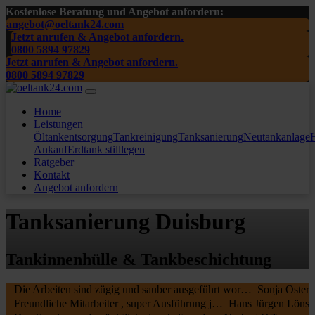
Kostenlose Beratung und Angebot anfordern:
angebot@oeltank24.com
Jetzt anrufen & Angebot anfordern.
0800 5894 97829
Jetzt anrufen & Angebot anfordern.
0800 5894 97829
Home
Leistungen
Öltankentsorgung
Tankreinigung
Tanksanierung
Neutankanlage
H
Ankauf
Erdtank stilllegen
Ratgeber
Kontakt
Angebot anfordern
Tanksanierung Duisburg
Tankinnenhülle & Tankbeschichtung
Die Arbeiten sind zügig und sauber ausgeführt worden, wir waren sehr zufrieden. Die MA waren freundlich , nochmal ein Danke schön an die beiden.
Sonja Oster
Freundliche Mitarbeiter , super Ausführung jederzeit zu empfehlen
Hans Jürgen Löns