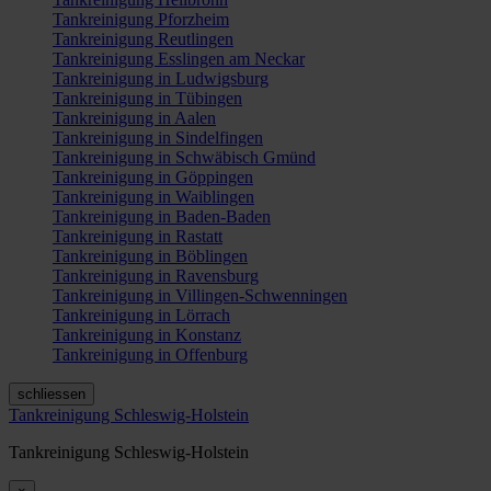
Tankreinigung Pforzheim
Tankreinigung Reutlingen
Tankreinigung Esslingen am Neckar
Tankreinigung in Ludwigsburg
Tankreinigung in Tübingen
Tankreinigung in Aalen
Tankreinigung in Sindelfingen
Tankreinigung in Schwäbisch Gmünd
Tankreinigung in Göppingen
Tankreinigung in Waiblingen
Tankreinigung in Baden-Baden
Tankreinigung in Rastatt
Tankreinigung in Böblingen
Tankreinigung in Ravensburg
Tankreinigung in Villingen-Schwenningen
Tankreinigung in Lörrach
Tankreinigung in Konstanz
Tankreinigung in Offenburg
schliessen
Tankreinigung Schleswig-Holstein
Tankreinigung Schleswig-Holstein