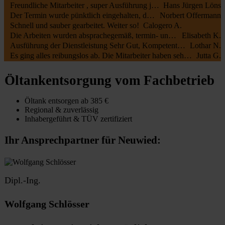
Freundliche Mitarbeiter , super Ausführung jederzeit zu empfehlen
Hans Jürgen Löns
Der Termin wurde pünktlich eingehalten, die Mitarbeiter waren kundenfreundlich und haben alles gut erledigt. Die Rechnung entsprach dem Auftrag.
Norbert Offermann
Schnell und sauber gearbeitet. Weiter so!
Calogero A.
Die Arbeiten wurden absprachegemäß, termin- und fachgerecht zu unserer vollsten Zufriedenheit durchgeführt. Sehr freundliche Kommunikation sowohl mit Öltank24 als auch mit der Fa. Botec
Elisabeth K.
Ausführung der Dienstleistung Sehr Gut, Kompetente Mitarbeiter, Sehr Freundliches Personal
Lothar N.
Es ging alles reibungslos ab. Die Mitarbeiter haben sehr schnell und sauber gearbeitet.
Jutta G.
Öltankentsorgung vom Fachbetrieb
Öltank entsorgen ab 385 €
Regional & zuverlässig
Inhabergeführt & TÜV zertifiziert
Ihr Ansprechpartner für Neuwied:
Dipl.-Ing.
Wolfgang Schlösser