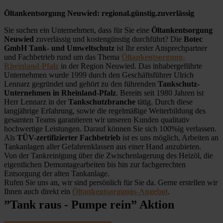
Öltankentsorgung Neuwied: regional.günstig.zuverlässig
Sie suchen ein Unternehmen, dass für Sie eine
Öltankentsorgung
Neuwied
zuverlässig und kostengünstig durchführt? Die
Botec
GmbH Tank- und Umweltschutz
ist Ihr erster Ansprechpartner
und Fachbetrieb rund um das Thema
Öltankentsorgung-
Rheinland-Pfalz
in der Region Neuwied. Das inhabergeführte
Unternehmen wurde 1999 durch den Geschäftsführer Ulrich
Lennarz gegründet und gehört zu den führenden
Tankschutz-
Unternehmen in Rheinland-Pfalz
. Bereits seit 1980 Jahren ist
Herr Lennarz in der
Tankschutzbranche
tätig. Durch diese
langjährige Erfahrung, sowie die regelmäßige Weiterbildung des
gesamten Teams garantieren wir unseren Kunden qualitativ
hochwertige Leistungen. Darauf können Sie sich 100%ig verlassen.
Als
TÜV-zertifizierter Fachbetrieb
ist es uns möglich, Arbeiten an
Tankanlagen aller Gefahrenklassen aus einer Hand anzubieten.
Von der Tankreinigung über die Zwischenlagerung des Heizöl, die
eigentlichen Demontagearbeiten bis hin zur fachgerechten
Entsorgung der alten Tankanlage.
Rufen Sie uns an, wir sind persönlich für Sie da. Gerne erstellen wir
Ihnen auch direkt ein
Öltankentsorgungs-Angebot
.
”Tank raus - Pumpe rein” Aktion