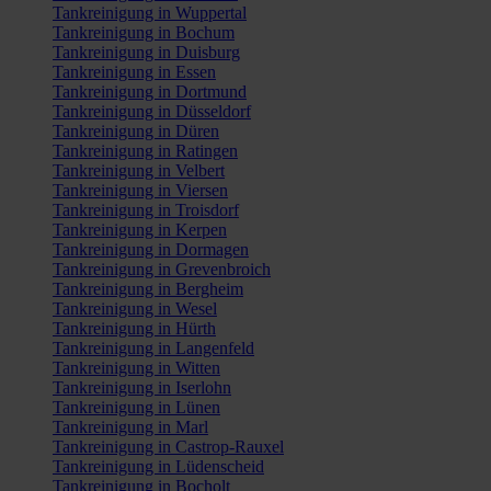
Tankreinigung in Wuppertal
Tankreinigung in Bochum
Tankreinigung in Duisburg
Tankreinigung in Essen
Tankreinigung in Dortmund
Tankreinigung in Düsseldorf
Tankreinigung in Düren
Tankreinigung in Ratingen
Tankreinigung in Velbert
Tankreinigung in Viersen
Tankreinigung in Troisdorf
Tankreinigung in Kerpen
Tankreinigung in Dormagen
Tankreinigung in Grevenbroich
Tankreinigung in Bergheim
Tankreinigung in Wesel
Tankreinigung in Hürth
Tankreinigung in Langenfeld
Tankreinigung in Witten
Tankreinigung in Iserlohn
Tankreinigung in Lünen
Tankreinigung in Marl
Tankreinigung in Castrop-Rauxel
Tankreinigung in Lüdenscheid
Tankreinigung in Bocholt