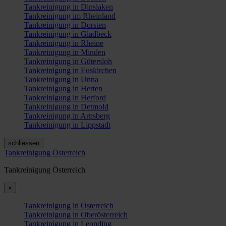
Tankreinigung in Dinslaken
Tankreinigung im Rheinland
Tankreinigung in Dorsten
Tankreinigung in Gladbeck
Tankreinigung in Rheine
Tankreinigung in Minden
Tankreinigung in Gütersloh
Tankreinigung in Euskirchen
Tankreinigung in Unna
Tankreinigung in Herten
Tankreinigung in Herford
Tankreinigung in Detmold
Tankreinigung in Arnsberg
Tankreinigung in Lippstadt
schliessen
Tankreinigung Österreich
Tankreinigung Österreich
×
Tankreinigung in Österreich
Tankreinigung in Oberösterreich
Tankreinigung in Leonding