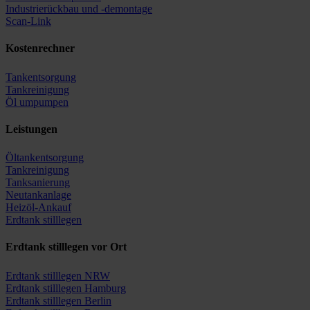
Industrierückbau und -demontage
Scan-Link
Kostenrechner
Tankentsorgung
Tankreinigung
Öl umpumpen
Leistungen
Öltankentsorgung
Tankreinigung
Tanksanierung
Neutankanlage
Heizöl-Ankauf
Erdtank stilllegen
Erdtank stilllegen vor Ort
Erdtank stilllegen NRW
Erdtank stilllegen Hamburg
Erdtank stilllegen Berlin