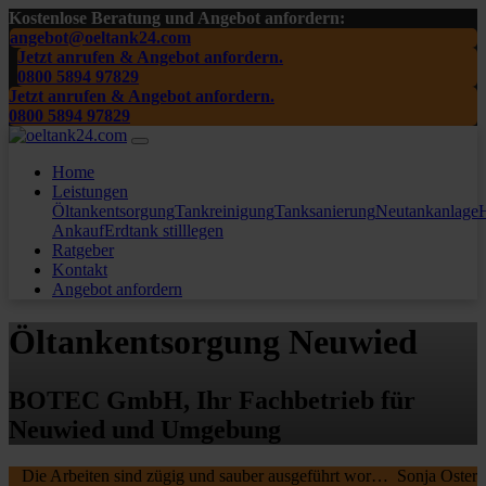
Kostenlose Beratung und Angebot anfordern:
angebot@oeltank24.com
Jetzt anrufen & Angebot anfordern.
0800 5894 97829
Jetzt anrufen & Angebot anfordern.
0800 5894 97829
Home
Leistungen
Öltankentsorgung
Tankreinigung
Tanksanierung
Neutankanlage
H
Ankauf
Erdtank stilllegen
Ratgeber
Kontakt
Angebot anfordern
Öltankentsorgung Neuwied
BOTEC GmbH, Ihr Fachbetrieb für
Neuwied und Umgebung
Die Arbeiten sind zügig und sauber ausgeführt worden, wir waren sehr zufrieden. Die MA waren freundlich , nochmal ein Danke schön an die beiden.
Sonja Oster