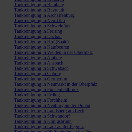
Tankreinigung in Bamberg
Tankreinigung in Bayreuth
Tankreinigung in Aschaffenburg
Tankreinigung in Neu-Ulm
Tankreinigung in Schweinfurt
Tankreinigung in Freising
Tankreinigung in Dachau
Tankreinigung in Hof (Saale)
Tankreinigung in Kaufbeuren
Tankreinigung in Weiden in der Oberpfalz
Tankreinigung in Amberg
Tankreinigung in Ansbach
Tankreinigung in Schwabach
Tankreinigung in Coburg
Tankreinigung in Germering
Tankreinigung in Neumarkt in der Oberpfalz
Tankreinigung in Fürstenfeldbruck
Tankreinigung in Erding
Tankreinigung in Forchheim
Tankreinigung in Neuburg an der Donau
Tankreinigung in Landsberg am Lech
Tankreinigung in Schwandorf
Tankreinigung in Königsbrunn
Tankreinigung in Lauf an der Pegnitz
Tankreinigung in Pfaffenhofen an der Ilm