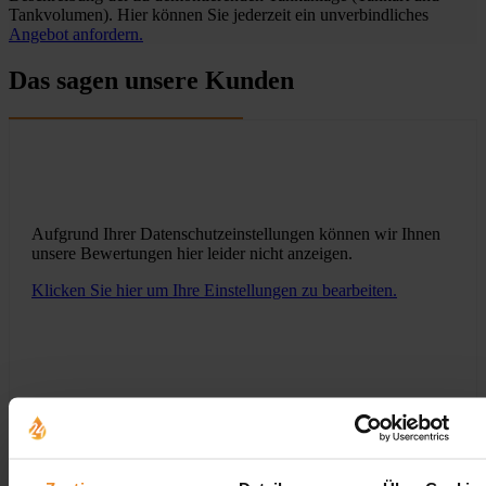
Tankvolumen). Hier können Sie jederzeit ein unverbindliches
Angebot anfordern.
Das sagen unsere Kunden
Aufgrund Ihrer Datenschutzeinstellungen können wir Ihnen
unsere Bewertungen hier leider nicht anzeigen.
Klicken Sie hier um Ihre Einstellungen zu bearbeiten.
Jetzt individuelle Anfrage senden. Klicken Sie
hier!
Wir freuen uns auf Ihre Anfrage und senden Ihnen