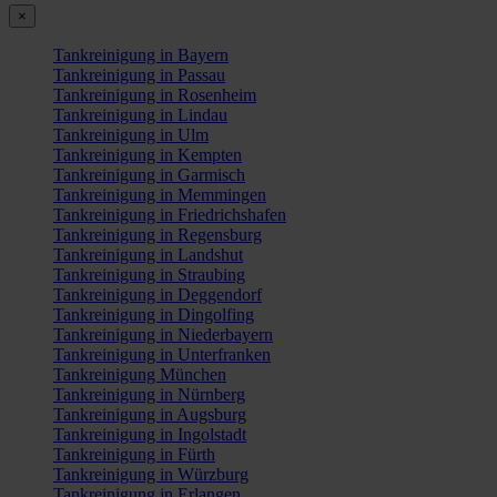
×
Tankreinigung in Bayern
Tankreinigung in Passau
Tankreinigung in Rosenheim
Tankreinigung in Lindau
Tankreinigung in Ulm
Tankreinigung in Kempten
Tankreinigung in Garmisch
Tankreinigung in Memmingen
Tankreinigung in Friedrichshafen
Tankreinigung in Regensburg
Tankreinigung in Landshut
Tankreinigung in Straubing
Tankreinigung in Deggendorf
Tankreinigung in Dingolfing
Tankreinigung in Niederbayern
Tankreinigung in Unterfranken
Tankreinigung München
Tankreinigung in Nürnberg
Tankreinigung in Augsburg
Tankreinigung in Ingolstadt
Tankreinigung in Fürth
Tankreinigung in Würzburg
Tankreinigung in Erlangen