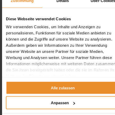
Zustimmung
Details
Über Cookie
gerne ein unverbindliches Angebot!
Diese Webseite verwendet Cookies
Wir verwenden Cookies, um Inhalte und Anzeigen zu
personalisieren, Funktionen für soziale Medien anbieten zu
Aufgrund Ihrer Datenschutzeinstellungen können wir Ihnen
können und die Zugriffe auf unsere Website zu analysieren.
unsere ProvenExpert Bewertungen hier leider nicht anzeigen.
Außerdem geben wir Informationen zu Ihrer Verwendung
Klicken Sie hier um Ihre Einstellungen zu bearbeiten.
unserer Website an unsere Partner für soziale Medien,
Werbung und Analysen weiter. Unsere Partner führen diese
Informationen möglicherweise mit weiteren Daten zusammen
die Sie ihnen bereitgestellt haben oder die sie im Rahmen Ihr
Nutzung der Dienste gesammelt haben.
Kontakt
Alle zulassen
Wolfgang Schlösser, BOTEC GmbH
Anpassen
0800 5894 97829
angebot@oeltank24.com