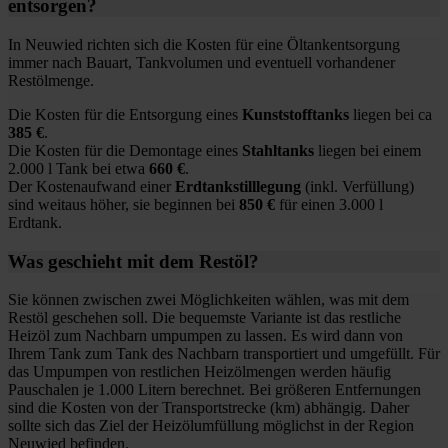
entsorgen?
In Neuwied richten sich die Kosten für eine Öltankentsorgung
immer nach Bauart, Tankvolumen und eventuell vorhandener
Restölmenge.
Die Kosten für die Entsorgung eines
Kunststofftanks
liegen bei ca
385 €
.
Die Kosten für die Demontage eines
Stahltanks
liegen bei einem
2.000 l Tank bei etwa
660 €
.
Der Kostenaufwand einer
Erdtankstilllegung
(inkl. Verfüllung)
sind weitaus höher, sie beginnen bei
850 €
für einen 3.000 l
Erdtank.
Was geschieht mit dem Restöl?
Sie können zwischen zwei Möglichkeiten wählen, was mit dem
Restöl geschehen soll. Die bequemste Variante ist das restliche
Heizöl zum Nachbarn umpumpen zu lassen. Es wird dann von
Ihrem Tank zum Tank des Nachbarn transportiert und umgefüllt. Für
das Umpumpen von restlichen Heizölmengen werden häufig
Pauschalen je 1.000 Litern berechnet. Bei größeren Entfernungen
sind die Kosten von der Transportstrecke (km) abhängig. Daher
sollte sich das Ziel der Heizölumfüllung möglichst in der Region
Neuwied befinden.