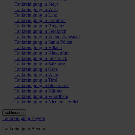
Tankreinigung in Steyr
Tankreinigung in Wels
Tankreinigung in Linz
Tankreinigung in Dornbirn
Tankreinigung in Bregenz
Tankreinigung in Feldkirch
Tankreinigung in Wiener Neustadt
Tankreinigung in Sankt Pölten
Tankreinigung in Villach
Tankreinigung in Klagenfurt
Tankreinigung in Innsbruck
Tankreinigung in Salzburg
Tankreinigung in Graz
Tankreinigung in Wien
Tankreinigung in Tirol
Tankreinigung in Steiermark
Tankreinigung in Kärnten
Tankreinigung in Vorarlberg
Tankreinigung in Niederösterreich
schliessen
Tankreinigung Bayern
Tankreinigung Bayern