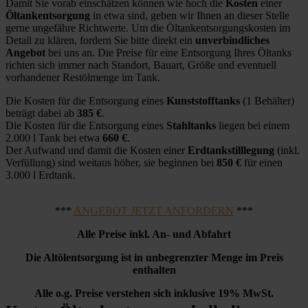
Damit Sie vorab einschätzen können wie hoch die
Kosten
einer
Öltankentsorgung
in etwa sind, geben wir Ihnen an dieser Stelle
gerne ungefähre Richtwerte. Um die Öltankentsorgungskosten im
Detail zu klären, fordern Sie bitte direkt ein
unverbindliches
Angebot
bei uns an. Die Preise für eine Entsorgung Ihres Öltanks
richten sich immer nach Standort, Bauart, Größe und eventuell
vorhandener Restölmenge im Tank.
Die Kosten für die Entsorgung eines
Kunststofftanks
(1 Behälter)
beträgt dabei ab
385 €
.
Die Kosten für die Entsorgung eines
Stahltanks
liegen bei einem
2.000 l Tank bei etwa
660 €
.
Der Aufwand und damit die Kosten einer
Erdtankstilllegung
(inkl.
Verfüllung) sind weitaus höher, sie beginnen bei
850 €
für einen
3.000 l Erdtank.
***
ANGEBOT JETZT ANFORDERN
***
Alle Preise inkl. An- und Abfahrt
Die Altölentsorgung ist in unbegrenzter Menge im Preis
enthalten
Alle o.g. Preise verstehen sich inklusive 19% MwSt.