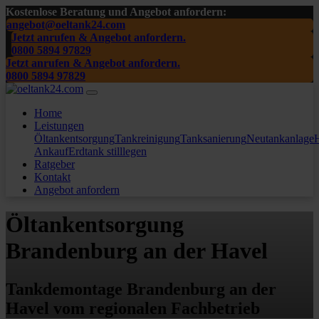
Kostenlose Beratung und Angebot anfordern:
angebot@oeltank24.com
Jetzt anrufen & Angebot anfordern.
0800 5894 97829
Jetzt anrufen & Angebot anfordern.
0800 5894 97829
Home
Leistungen
Öltankentsorgung
Tankreinigung
Tanksanierung
Neutankanlage
H
Ankauf
Erdtank stilllegen
Ratgeber
Kontakt
Angebot anfordern
Öltankentsorgung
Brandenburg an der Havel
Tankdemontage Brandenburg an der
Havel vom regionalen Fachbetrieb