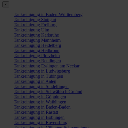
×
Tankreinigung in Baden-Württemberg
Tankreinigung Stuttgart
Tankreinigung Freiburg
Tankreinigung Ulm
Tankreinigung Karlsruhe
Tankreinigung Mannheim
Tankreinigung Heidelberg
Tankreinigung Heilbronn
Tankreinigung Pforzheim
Tankreinigung Reutlingen
Tankreinigung Esslingen am Neckar
Tankreinigung in Ludwigsburg
Tankreinigung in Tübingen
Tankreinigung in Aalen
Tankreinigung in Sindelfingen
Tankreinigung in Schwäbisch Gmünd
Tankreinigung in Göppingen
Tankreinigung in Waiblingen
Tankreinigung in Baden-Baden
Tankreinigung in Rastatt
Tankreinigung in Böblingen
Tankreinigung in Ravensburg
Tankreinigung in Villingen-Schwenningen