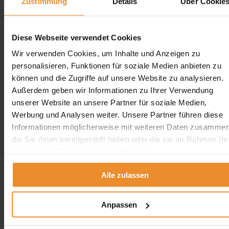
Zustimmung
Details
Über Cookie
Diese Webseite verwendet Cookies
Wir verwenden Cookies, um Inhalte und Anzeigen zu
Jetzt individuelle Anfrage senden. Klicken Sie
personalisieren, Funktionen für soziale Medien anbieten zu
hier!
können und die Zugriffe auf unsere Website zu analysieren.
Wir freuen uns auf Ihre Anfrage und senden Ihnen
Außerdem geben wir Informationen zu Ihrer Verwendung
gerne ein unverbindliches Angebot!
unserer Website an unsere Partner für soziale Medien,
Werbung und Analysen weiter. Unsere Partner führen diese
Informationen möglicherweise mit weiteren Daten zusammen
die Sie ihnen bereitgestellt haben oder die sie im Rahmen Ihr
Nutzung der Dienste gesammelt haben.
Aufgrund Ihrer Datenschutzeinstellungen können wir Ihnen
unsere ProvenExpert Bewertungen hier leider nicht anzeigen.
Alle zulassen
Klicken Sie hier um Ihre Einstellungen zu bearbeiten.
Anpassen