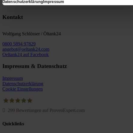
Datenschutzerklärung
Impressum
Kontakt
Wolfgang Schlösser / Öltank24
0800 5894 97829
angebot@oeltank24.com
Oeltank24 auf Facebook
Impressum & Datenschutz
Impressum
Datenschutzerklärung
Cookie Einstellungen
299
Bewertungen auf ProvenExpert.com
Oeltank24.com
Quicklinks