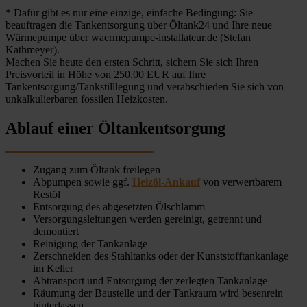
* Dafür gibt es nur eine einzige, einfache Bedingung: Sie
beauftragen die Tankentsorgung über Öltank24 und Ihre neue
Wärmepumpe über waermepumpe-installateur.de (Stefan
Kathmeyer).
Machen Sie heute den ersten Schritt, sichern Sie sich Ihren
Preisvorteil in Höhe von 250,00 EUR auf Ihre
Tankentsorgung/Tankstilllegung und verabschieden Sie sich von
unkalkulierbaren fossilen Heizkosten.
Ablauf einer Öltankentsorgung
Zugang zum Öltank freilegen
Abpumpen sowie ggf.
Heizöl-Ankauf
von verwertbarem
Restöl
Entsorgung des abgesetzten Ölschlamm
Versorgungsleitungen werden gereinigt, getrennt und
demontiert
Reinigung der Tankanlage
Zerschneiden des Stahltanks oder der Kunststofftankanlage
im Keller
Abtransport und Entsorgung der zerlegten Tankanlage
Räumung der Baustelle und der Tankraum wird besenrein
hinterlassen