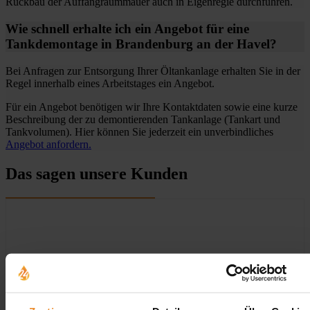
Rückbau der Auffangraummauer auch in Eigenregie durchführen.
Wie schnell erhalte ich ein Angebot für eine
Tankdemontage in Brandenburg an der Havel?
Bei Anfragen zur Entsorgung Ihrer Öltankanlage erhalten Sie in der
Regel innerhalb eines Arbeitstages ein Angebot.
Für ein Angebot benötigen wir Ihre Kontaktdaten sowie eine kurze
Beschreibung der zu demontierenden Tankanlage (Tankart und
Tankvolumen). Hier können Sie jederzeit ein unverbindliches
Angebot anfordern.
Das sagen unsere Kunden
Aufgrund Ihrer Datenschutzeinstellungen können wir Ihnen
unsere Bewertungen hier leider nicht anzeigen.
Klicken Sie hier um Ihre Einstellungen zu bearbeiten.