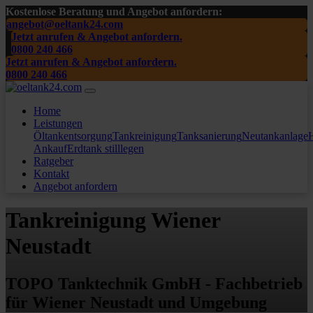
Kostenlose Beratung und Angebot anfordern:
angebot@oeltank24.com
Jetzt anrufen & Angebot anfordern.
0800 240 466
Jetzt anrufen & Angebot anfordern.
0800 240 466
Home
Leistungen
Öltankentsorgung
Tankreinigung
Tanksanierung
Neutankanlage
H
Ankauf
Erdtank stilllegen
Ratgeber
Kontakt
Angebot anfordern
Tankreinigung Wiener
Neustadt
TOPO Tanktechnik GmbH - Fachbetrieb
für Wiener Neustadt und Umgebung