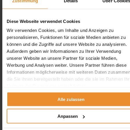
Tankentsorgung
Zustimmung
Details
Über Cookie
Tankreinigung
Öl umpumpen
Diese Webseite verwendet Cookies
Leistungen
Wir verwenden Cookies, um Inhalte und Anzeigen zu
Öltankentsorgung
personalisieren, Funktionen für soziale Medien anbieten zu
Tankreinigung
können und die Zugriffe auf unsere Website zu analysieren.
Tanksanierung
Neutankanlage
Außerdem geben wir Informationen zu Ihrer Verwendung
Heizöl-Ankauf
unserer Website an unsere Partner für soziale Medien,
Erdtank stilllegen
Werbung und Analysen weiter. Unsere Partner führen diese
Erdtank stilllegen vor Ort
Informationen möglicherweise mit weiteren Daten zusammen
die Sie ihnen bereitgestellt haben oder die sie im Rahmen Ihr
Erdtank stilllegen NRW
Nutzung der Dienste gesammelt haben.
Erdtank stilllegen Hamburg
Erdtank stilllegen Berlin
Alle zulassen
Erdtank stilllegen Bremen
Erdtank stilllegen Hessen
Erdtank stilllegen Niedersachsen
Erdtank stilllegen Rheinland-Pfalz
Anpassen
Tankreinigung vor Ort