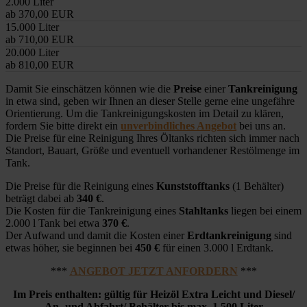
2.000 Liter
ab 370,00 EUR
15.000 Liter
ab 710,00 EUR
20.000 Liter
ab 810,00 EUR
Damit Sie einschätzen können wie die
Preise
einer
Tankreinigung
in etwa sind, geben wir Ihnen an dieser Stelle gerne eine ungefähre
Orientierung. Um die Tankreinigungskosten im Detail zu klären,
fordern Sie bitte direkt ein
unverbindliches Angebot
bei uns an.
Die Preise für eine Reinigung Ihres Öltanks richten sich immer nach
Standort, Bauart, Größe und eventuell vorhandener Restölmenge im
Tank.
Die Preise für die Reinigung eines
Kunststofftanks
(1 Behälter)
beträgt dabei ab
340 €
.
Die Kosten für die Tankreinigung eines
Stahltanks
liegen bei einem
2.000 l Tank bei etwa
370 €
.
Der Aufwand und damit die Kosten einer
Erdtankreinigung
sind
etwas höher, sie beginnen bei
450 €
für einen 3.000 l Erdtank.
***
ANGEBOT JETZT ANFORDERN
***
Im Preis enthalten: gültig für Heizöl Extra Leicht und Diesel/
An- und Abfahrt/ Behälter bis max. 1.500 Liter