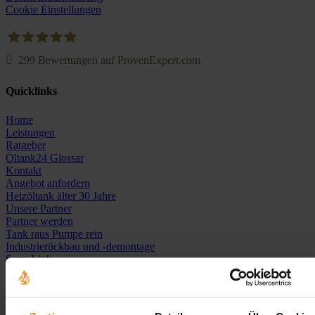
Cookie Einstellungen
299
Bewertungen auf ProvenExpert.com
Oeltank24.com
Quicklinks
Home
Leistungen
Ratgeber
Öltank24 Glossar
Kontakt
Angebot anfordern
Heizöltank älter 30 Jahre
Unsere Partner
Partner werden
Tank raus Pumpe rein
Industrierückbau und -demontage
Scan-Link
Kostenrechner