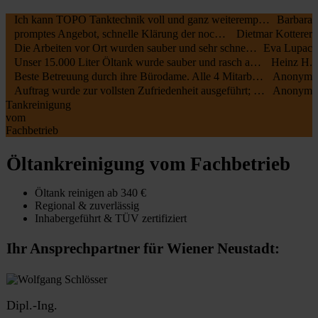
Ich kann TOPO Tanktechnik voll und ganz weiterempfehlen. Die Arbeiter waren pünktlich und erledigten alles perfekt. Noch dazu war das Angebot das preisgünstigste unter allen angefragt Firmen. Großes Lob und danke!
Barbara
promptes Angebot, schnelle Klärung der noch offenen Fragen. Schneller Termin, pünktlicher Start der Arbeiten, sehr motivierte Mitarbeiter. Alles bestens, kann ich nur empfehlen !!!
Dietmar Kotterer
Die Arbeiten vor Ort wurden sauber und sehr schnell durchgeführt, nach dreieinhalb Stunden waren 2x 2000L Stahltanks gereinigt , zerschnitten und ausgeräumt! TOP Preis/Leistungsverhältnis!! 100% Weiterempfehlung!
Eva Lupac
Unser 15.000 Liter Öltank wurde sauber und rasch abgebaut und entsorgt! Baustelle wurde sauber verlassen. Preis-Leistungsverhältnis deutlich besser als bei anderen Anbietern.
Heinz H.
Beste Betreuung durch ihre Bürodame. Alle 4 Mitarbeiter, die ich kennengelernt habe waren höflich, korrekt und fleissig. Kann ihre Firma nur wärmstens weiterempfehlen.
Anonym
Auftrag wurde zur vollsten Zufriedenheit ausgeführt; faire Preise ?
Anonym
Tankreinigung
vom
Fachbetrieb
Öltankreinigung vom Fachbetrieb
Öltank reinigen ab 340 €
Regional & zuverlässig
Inhabergeführt & TÜV zertifiziert
Ihr Ansprechpartner für Wiener Neustadt:
Dipl.-Ing.