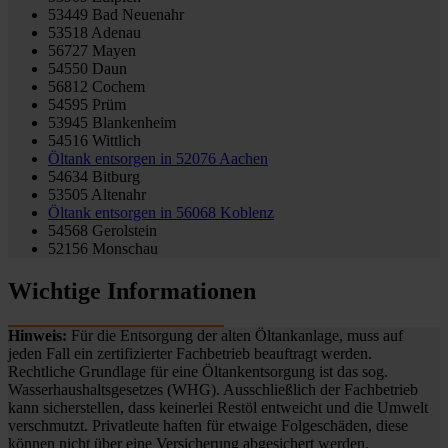
53449 Bad Neuenahr
53518 Adenau
56727 Mayen
54550 Daun
56812 Cochem
54595 Prüm
53945 Blankenheim
54516 Wittlich
Öltank entsorgen in
52076 Aachen
54634 Bitburg
53505 Altenahr
Öltank entsorgen in
56068 Koblenz
54568 Gerolstein
52156 Monschau
Wichtige Informationen
Hinweis:
Für die Entsorgung der alten Öltankanlage, muss auf
jeden Fall ein zertifizierter Fachbetrieb beauftragt werden.
Rechtliche Grundlage für eine Öltankentsorgung ist das sog.
Wasserhaushaltsgesetzes (WHG). Ausschließlich der Fachbetrieb
kann sicherstellen, dass keinerlei Restöl entweicht und die Umwelt
verschmutzt. Privatleute haften für etwaige Folgeschäden, diese
können nicht über eine Versicherung abgesichert werden.