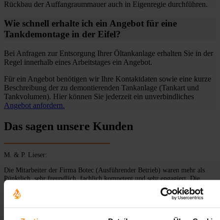
Rückbau der Auffangraummauer auch in Eigenregie durchführen.
Wie schnell erhalte ich ein Angebot für eine
Tankdemontage in der Eifel?
Bei Anfragen zur Entsorgung Ihrer Öltankanlage erhalten Sie in der
Regel innerhalb eines Arbeitstages ein Angebot.
Für ein Angebot benötigen wir Ihre Kontaktdaten sowie eine kurze
Beschreibung der zu demontierenden Tankanlage (Tankart und
Tankvolumen). Hier können Sie jederzeit ein unverbindliches
Angebot anfordern.
Das sagen unsere Kunden
M. & P. Lieser:
Die Mitarbeiter der Firma Botec (Ausführender Betrieb) waren mehr als
Pünktlich, sehr freundlich, fachlich kompetent und sehr engagiert. Die
Arbeiten (Keller-Stahltank 5.000 Liter) wurden sehr zügig und sauber
ausgeführt. Es wurde sehr auf Arbeitssicherheit geachtet und es war immer
einer Sicherungsperson beim Brennschneiden anwesend! Es wurde sehr
sauber gearbeitet und genauestens darauf geachtet, dass an keiner Stelle