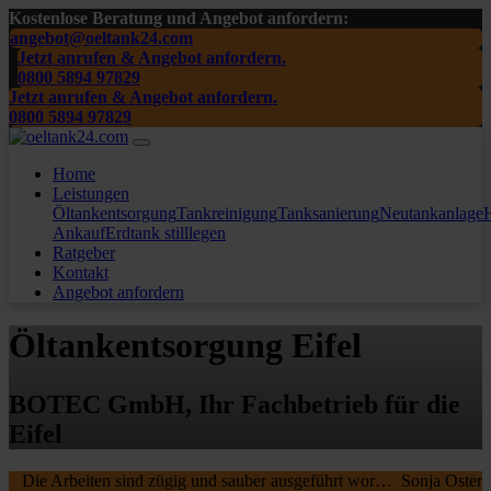
Kostenlose Beratung und Angebot anfordern:
angebot@oeltank24.com
Jetzt anrufen & Angebot anfordern.
0800 5894 97829
Jetzt anrufen & Angebot anfordern.
0800 5894 97829
Home
Leistungen
Öltankentsorgung
Tankreinigung
Tanksanierung
Neutankanlage
H
Ankauf
Erdtank stilllegen
Ratgeber
Kontakt
Angebot anfordern
Öltankentsorgung Eifel
BOTEC GmbH, Ihr Fachbetrieb für die
Eifel
Die Arbeiten sind zügig und sauber ausgeführt worden, wir waren sehr zufrieden. Die MA waren freundlich , nochmal ein Danke schön an die beiden.
Sonja Oster