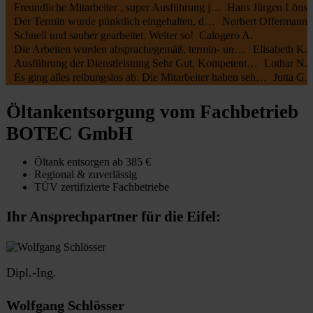
Freundliche Mitarbeiter , super Ausführung jederzeit zu empfehlen
Hans Jürgen Löns
Der Termin wurde pünktlich eingehalten, die Mitarbeiter waren kundenfreundlich und haben alles gut erledigt. Die Rechnung entsprach dem Auftrag.
Norbert Offermann
Schnell und sauber gearbeitet. Weiter so!
Calogero A.
Die Arbeiten wurden absprachegemäß, termin- und fachgerecht zu unserer vollsten Zufriedenheit durchgeführt. Sehr freundliche Kommunikation sowohl mit Öltank24 als auch mit der Fa. Botec
Elisabeth K.
Ausführung der Dienstleistung Sehr Gut, Kompetente Mitarbeiter, Sehr Freundliches Personal
Lothar N.
Es ging alles reibungslos ab. Die Mitarbeiter haben sehr schnell und sauber gearbeitet.
Jutta G.
Öltankentsorgung vom Fachbetrieb
BOTEC GmbH
Öltank entsorgen ab 385 €
Regional & zuverlässig
TÜV zertifizierte Fachbetriebe
Ihr Ansprechpartner für die Eifel:
Dipl.-Ing.
Wolfgang Schlösser