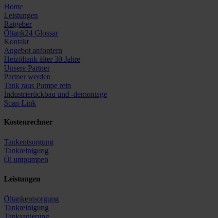
Home
Leistungen
Ratgeber
Öltank24 Glossar
Kontakt
Angebot anfordern
Heizöltank älter 30 Jahre
Unsere Partner
Partner werden
Tank raus Pumpe rein
Industrierückbau und -demontage
Scan-Link
Kostenrechner
Tankentsorgung
Tankreinigung
Öl umpumpen
Leistungen
Öltankentsorgung
Tankreinigung
Tanksanierung