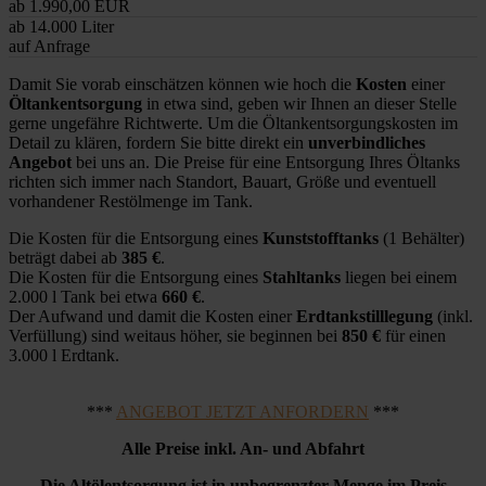
ab 1.990,00 EUR
ab 14.000 Liter
auf Anfrage
Damit Sie vorab einschätzen können wie hoch die
Kosten
einer
Öltankentsorgung
in etwa sind, geben wir Ihnen an dieser Stelle
gerne ungefähre Richtwerte. Um die Öltankentsorgungskosten im
Detail zu klären, fordern Sie bitte direkt ein
unverbindliches
Angebot
bei uns an. Die Preise für eine Entsorgung Ihres Öltanks
richten sich immer nach Standort, Bauart, Größe und eventuell
vorhandener Restölmenge im Tank.
Die Kosten für die Entsorgung eines
Kunststofftanks
(1 Behälter)
beträgt dabei ab
385 €
.
Die Kosten für die Entsorgung eines
Stahltanks
liegen bei einem
2.000 l Tank bei etwa
660 €
.
Der Aufwand und damit die Kosten einer
Erdtankstilllegung
(inkl.
Verfüllung) sind weitaus höher, sie beginnen bei
850 €
für einen
3.000 l Erdtank.
***
ANGEBOT JETZT ANFORDERN
***
Alle Preise inkl. An- und Abfahrt
Die Altölentsorgung ist in unbegrenzter Menge im Preis