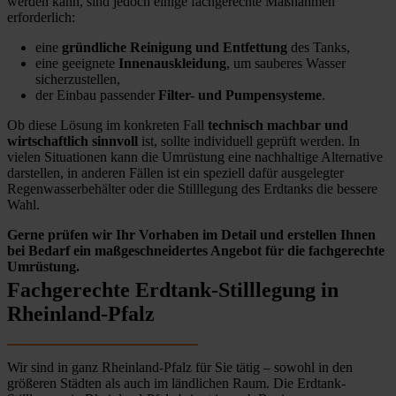
werden kann, sind jedoch einige fachgerechte Maßnahmen
erforderlich:
eine
gründliche Reinigung und Entfettung
des Tanks,
eine geeignete
Innenauskleidung
, um sauberes Wasser
sicherzustellen,
der Einbau passender
Filter- und Pumpensysteme
.
Ob diese Lösung im konkreten Fall
technisch machbar und
wirtschaftlich sinnvoll
ist, sollte individuell geprüft werden. In
vielen Situationen kann die Umrüstung eine nachhaltige Alternative
darstellen, in anderen Fällen ist ein speziell dafür ausgelegter
Regenwasserbehälter oder die Stilllegung des Erdtanks die bessere
Wahl.
Gerne prüfen wir Ihr Vorhaben im Detail und erstellen Ihnen
bei Bedarf ein maßgeschneidertes Angebot für die fachgerechte
Umrüstung.
Fachgerechte Erdtank-Stilllegung in
Rheinland-Pfalz
Wir sind in ganz Rheinland-Pfalz für Sie tätig – sowohl in den
größeren Städten als auch im ländlichen Raum. Die Erdtank-