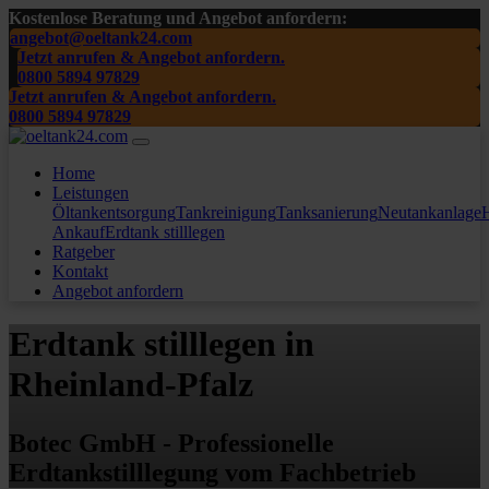
Kostenlose Beratung und Angebot anfordern:
angebot@oeltank24.com
Jetzt anrufen & Angebot anfordern.
0800 5894 97829
Jetzt anrufen & Angebot anfordern.
0800 5894 97829
Home
Leistungen
Öltankentsorgung
Tankreinigung
Tanksanierung
Neutankanlage
H
Ankauf
Erdtank stilllegen
Ratgeber
Kontakt
Angebot anfordern
Erdtank stilllegen in
Rheinland-Pfalz
Botec GmbH - Professionelle
Erdtankstilllegung vom Fachbetrieb