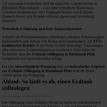
Als regionaler Fachbetrieb sind die typischen Gegebenheiten in
Rheinland-Pfalz bekannt – etwa unterschiedliche Bauweisen,
Grundstückssituationen oder Zugänglichkeiten von Erdtanks.
Dadurch lassen sich Projekte effizient planen und zuverlässig
umsetzen.
Sicherheit, Erfahrung und feste Ansprechpartner
Arbeiten an Heizöltankanlagen unterliegen strengen Anforderungen,
insbesondere zum Schutz von Boden und Grundwasser. Als
TÜV-
zertifizierter Betrieb
ist die Botec GmbH berechtigt, Tankanlagen
aller relevanten Gefahrenklassen zu bearbeiten. Dies bietet die
Sicherheit, dass die
Erdtank-Stilllegung in Rheinland-Pfalz
fachgerecht und nachvollziehbar erfolgt.
Für eine
unverbindliche Beratung
oder ein
individuelles Angebot
zur Erdtank-Stilllegung in Rheinland-Pfalz
steht die Botec
GmbH gerne zur Verfügung.
Ablauf: So läuft es ab, einen Erdtank
stillzulegen
Die Stilllegung eines Erdtanks erfolgt fachgerecht und strukturiert.
Der genaue Ablauf hängt von Tanktyp, Lage und Restinhalt ab,