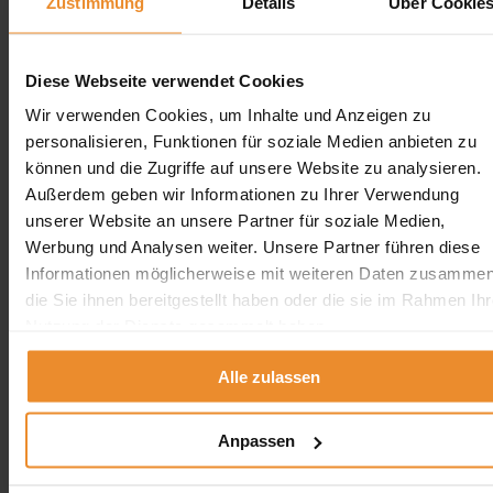
Zustimmung
Details
Über Cookie
Kontakt
Diese Webseite verwendet Cookies
Wir verwenden Cookies, um Inhalte und Anzeigen zu
Wolfgang Schlösser UG (Haftungsbeschränkt)
personalisieren, Funktionen für soziale Medien anbieten zu
Neue Kempenerstr. 251
können und die Zugriffe auf unsere Website zu analysieren.
50739 Köln
Außerdem geben wir Informationen zu Ihrer Verwendung
0800 5894 97829
unserer Website an unsere Partner für soziale Medien,
angebot@oeltank24.com
Werbung und Analysen weiter. Unsere Partner führen diese
Oeltank24 auf Facebook
Informationen möglicherweise mit weiteren Daten zusammen
Impressum & Datenschutz
die Sie ihnen bereitgestellt haben oder die sie im Rahmen Ihr
Nutzung der Dienste gesammelt haben.
Impressum
Datenschutzerklärung
Alle zulassen
Cookie Einstellungen
Anpassen
299
Bewertungen auf ProvenExpert.com
Oeltank24.com