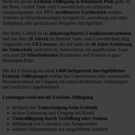
Wenn es um die
Erdtank-Stilllegung in Rheinland-Pfalz
geht, ist
die Botec GmbH Tank- und Umweltschutz ein erfahrener
Ansprechpartner. Als
TÜV-zertifizierter Fachbetrieb
werden
Arbeiten an Heizöltankanlagen fachgerecht, zuverlässig und unter
Einhaltung aller gesetzlichen Vorgaben durchgeführt.
Die Botec GmbH ist ein
inhabergeführtes Familienunternehmen
und seit über
20 Jahren
im Bereich Tank- und Umweltschutz tätig.
Gegründet von
Uli Lennarz
, der auf mehr als
40 Jahre Erfahrung
im Tankschutz
zurückblickt, betreut heute ein qualifiziertes Team
von rund
25 Mitarbeitenden
Kundinnen und Kunden in ganz
Rheinland-Pfalz.
Mit der Erfahrung aus rund
1.000 fachgerecht durchgeführten
Erdtank-Stilllegungen
verfügt das Unternehmen über umfassende
Praxiskenntnisse im Umgang mit unterschiedlichsten Tankanlagen
und baulichen Gegebenheiten.
Leistungen rund um die Erdtank-Stilllegung
fachgerechte
Tankreinigung beim Erdtank
sichere Entleerung und Umgang mit Restöl
Tankstilllegung durch Verfüllung oder Ausbau
Stilllegung von Leitungen und Anlagenteilen
saubere Dokumentation der ausgeführten Arbeiten