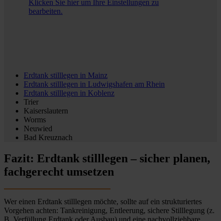
Klicken Sie hier um Ihre Einstellungen zu
bearbeiten.
Erdtank stilllegen in
Mainz
Erdtank stilllegen in
Ludwigshafen am Rhein
Erdtank stilllegen in
Koblenz
Trier
Kaiserslautern
Worms
Neuwied
Bad Kreuznach
Fazit: Erdtank stilllegen – sicher planen,
fachgerecht umsetzen
Wer einen Erdtank stilllegen möchte, sollte auf ein strukturiertes
Vorgehen achten: Tankreinigung, Entleerung, sichere Stilllegung (z.
B. Verfüllung Erdtank oder Ausbau) und eine nachvollziehbare