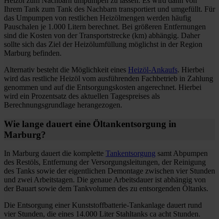
Heizöl zum Nachbarn umpumpen zu lassen. Es wird dann von
Ihrem Tank zum Tank des Nachbarn transportiert und umgefüllt. Für
das Umpumpen von restlichen Heizölmengen werden häufig
Pauschalen je 1.000 Litern berechnet. Bei größeren Entfernungen
sind die Kosten von der Transportstrecke (km) abhängig. Daher
sollte sich das Ziel der Heizölumfüllung möglichst in der Region
Marburg befinden.
Alternativ besteht die Möglichkeit eines
Heizöl-Ankaufs
. Hierbei
wird das restliche Heizöl vom ausführenden Fachbetrieb in Zahlung
genommen und auf die Entsorgungskosten angerechnet. Hierbei
wird ein Prozentsatz des aktuellen Tagespreises als
Berechnungsgrundlage herangezogen.
Wie lange dauert eine Öltankentsorgung in
Marburg?
In Marburg dauert die komplette
Tankentsorgung
samt Abpumpen
des Restöls, Entfernung der Versorgungsleitungen, der Reinigung
des Tanks sowie der eigentlichen Demontage zwischen vier Stunden
und zwei Arbeitstagen. Die genaue Arbeitsdauer ist abhängig von
der Bauart sowie dem Tankvolumen des zu entsorgenden Öltanks.
Die Entsorgung einer Kunststoffbatterie-Tankanlage dauert rund
vier Stunden, die eines 14.000 Liter Stahltanks ca acht Stunden.