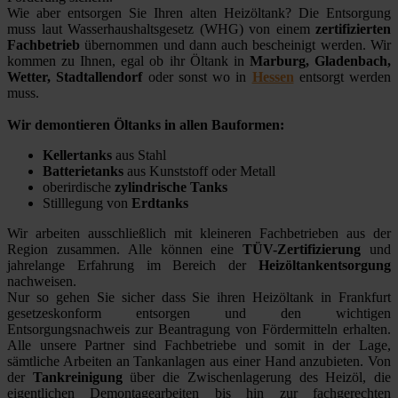
Wie aber entsorgen Sie Ihren alten Heizöltank? Die Entsorgung
muss laut Wasserhaushaltsgesetz (WHG) von einem
zertifizierten
Fachbetrieb
übernommen und dann auch bescheinigt werden. Wir
kommen zu Ihnen, egal ob ihr Öltank in
Marburg, Gladenbach,
Wetter, Stadtallendorf
oder sonst wo in
Hessen
entsorgt werden
muss.
Wir demontieren Öltanks in allen Bauformen:
Kellertanks
aus Stahl
Batterietanks
aus Kunststoff oder Metall
oberirdische
zylindrische Tanks
Stilllegung von
Erdtanks
Wir arbeiten ausschließlich mit kleineren Fachbetrieben aus der
Region zusammen. Alle können eine
TÜV-Zertifizierung
und
jahrelange Erfahrung im Bereich der
Heizöltankentsorgung
nachweisen.
Nur so gehen Sie sicher dass Sie ihren Heizöltank in Frankfurt
gesetzeskonform entsorgen und den wichtigen
Entsorgungsnachweis zur Beantragung von Fördermitteln erhalten.
Alle unsere Partner sind Fachbetriebe und somit in der Lage,
sämtliche Arbeiten an Tankanlagen aus einer Hand anzubieten. Von
der
Tankreinigung
über die Zwischenlagerung des Heizöl, die
eigentlichen Demontagearbeiten bis hin zur fachgerechten