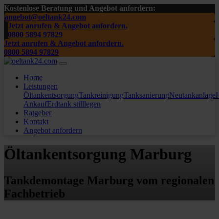
Kostenlose Beratung und Angebot anfordern:
angebot@oeltank24.com
Jetzt anrufen & Angebot anfordern.
0800 5894 97829
Jetzt anrufen & Angebot anfordern.
0800 5894 97829
Home
Leistungen
Öltankentsorgung
Tankreinigung
Tanksanierung
Neutankanlage
H
Ankauf
Erdtank stilllegen
Ratgeber
Kontakt
Angebot anfordern
Öltankentsorgung Marburg
Tankdemontage Marburg vom regionalen
Fachbetrieb