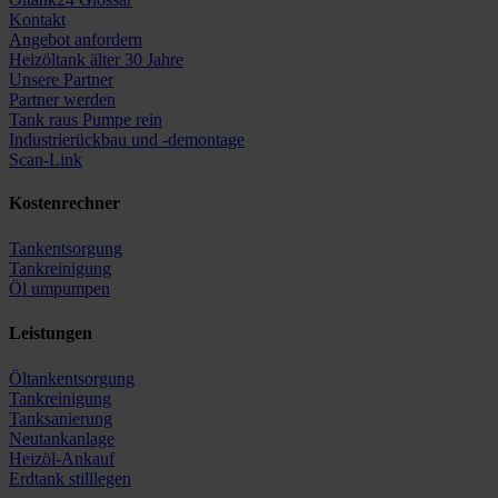
Kontakt
Angebot anfordern
Heizöltank älter 30 Jahre
Unsere Partner
Partner werden
Tank raus Pumpe rein
Industrierückbau und -demontage
Scan-Link
Kostenrechner
Tankentsorgung
Tankreinigung
Öl umpumpen
Leistungen
Öltankentsorgung
Tankreinigung
Tanksanierung
Neutankanlage
Heizöl-Ankauf
Erdtank stilllegen