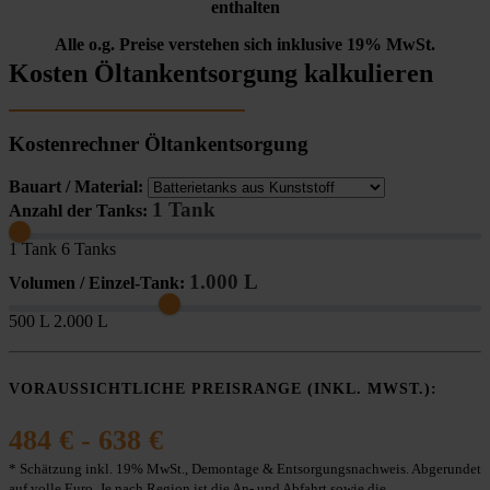
enthalten
Alle o.g. Preise verstehen sich inklusive 19% MwSt.
Kosten Öltankentsorgung kalkulieren
Kostenrechner Öltankentsorgung
Bauart / Material:
1 Tank
Anzahl der Tanks:
1 Tank
6 Tanks
1.000 L
Volumen / Einzel-Tank:
500 L
2.000 L
VORAUSSICHTLICHE PREISRANGE (INKL. MWST.):
484 € - 638 €
* Schätzung inkl. 19% MwSt., Demontage & Entsorgungsnachweis. Abgerundet
auf volle Euro. Je nach Region ist die An- und Abfahrt sowie die