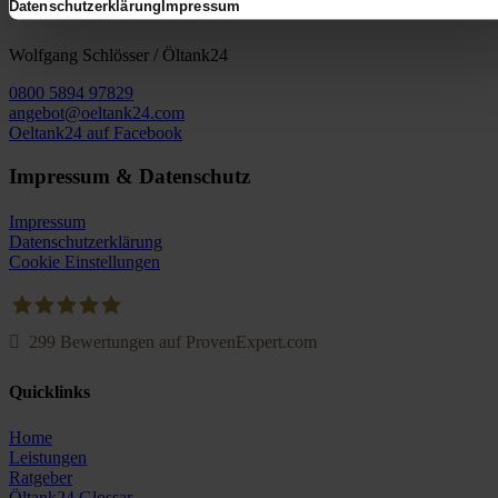
Datenschutzerklärung
Impressum
Wolfgang Schlösser / Öltank24
0800 5894 97829
angebot@oeltank24.com
Oeltank24 auf Facebook
Impressum & Datenschutz
Impressum
Datenschutzerklärung
Cookie Einstellungen
299
Bewertungen auf ProvenExpert.com
Oeltank24.com
Quicklinks
Home
Leistungen
Ratgeber
Öltank24 Glossar