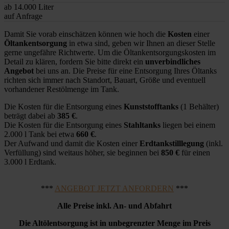
ab 14.000 Liter
auf Anfrage
Damit Sie vorab einschätzen können wie hoch die
Kosten
einer
Öltankentsorgung
in etwa sind, geben wir Ihnen an dieser Stelle
gerne ungefähre Richtwerte. Um die Öltankentsorgungskosten im
Detail zu klären, fordern Sie bitte direkt ein
unverbindliches
Angebot
bei uns an. Die Preise für eine Entsorgung Ihres Öltanks
richten sich immer nach Standort, Bauart, Größe und eventuell
vorhandener Restölmenge im Tank.
Die Kosten für die Entsorgung eines
Kunststofftanks
(1 Behälter)
beträgt dabei ab
385 €
.
Die Kosten für die Entsorgung eines
Stahltanks
liegen bei einem
2.000 l Tank bei etwa
660 €
.
Der Aufwand und damit die Kosten einer
Erdtankstilllegung
(inkl.
Verfüllung) sind weitaus höher, sie beginnen bei
850 €
für einen
3.000 l Erdtank.
***
ANGEBOT JETZT ANFORDERN
***
Alle Preise inkl. An- und Abfahrt
Die Altölentsorgung ist in unbegrenzter Menge im Preis