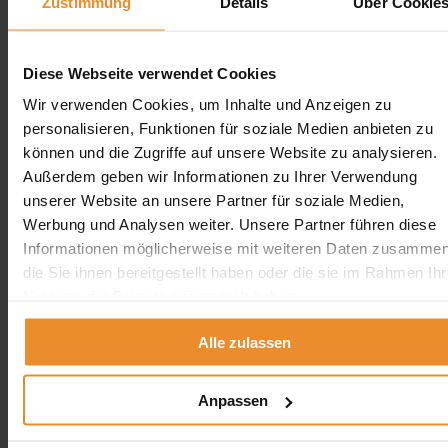
Zustimmung
Details
Über Cookie
Jetzt individuelle Anfrage senden. Klicken Sie
hier!
Diese Webseite verwendet Cookies
Wir verwenden Cookies, um Inhalte und Anzeigen zu
Wir freuen uns auf Ihre Anfrage und senden Ihnen
personalisieren, Funktionen für soziale Medien anbieten zu
gerne ein unverbindliches Angebot!
können und die Zugriffe auf unsere Website zu analysieren.
Außerdem geben wir Informationen zu Ihrer Verwendung
unserer Website an unsere Partner für soziale Medien,
Werbung und Analysen weiter. Unsere Partner führen diese
Informationen möglicherweise mit weiteren Daten zusammen
Aufgrund Ihrer Datenschutzeinstellungen können wir Ihnen
unsere ProvenExpert Bewertungen hier leider nicht anzeigen.
die Sie ihnen bereitgestellt haben oder die sie im Rahmen Ihr
Nutzung der Dienste gesammelt haben.
Klicken Sie hier um Ihre Einstellungen zu bearbeiten.
Alle zulassen
Anpassen
Kontakt