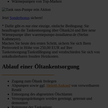
Wärmepumpen von Top-Marken
Jetzt
Sonderbonus
sichern!
* Dafür gibt es nur eine einzige, einfache Bedingung: Sie
beauftragen die Tankentsorgung über Öltank24 und Ihre neue
Wärmepumpe über waermepumpe-installateur.de (Stefan
Kathmeyer).
Machen Sie heute den ersten Schritt, sichern Sie sich Ihren
Preisvorteil in Höhe von 250,00 EUR auf Ihre
Tankentsorgung/Tankstilllegung und verabschieden Sie sich von
unkalkulierbaren fossilen Heizkosten.
Ablauf einer Öltankentsorgung
Zugang zum Öltank freilegen
Abpumpen sowie ggf.
Heizöl-Ankauf
von verwertbarem
Restöl
Entsorgung des abgesetzten Ölschlamm
Versorgungsleitungen werden gereinigt, getrennt und
demontiert
Reinigung der Tankanlage