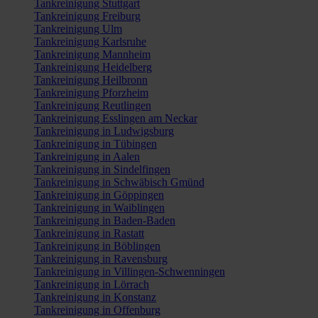
Tankreinigung Stuttgart
Tankreinigung Freiburg
Tankreinigung Ulm
Tankreinigung Karlsruhe
Tankreinigung Mannheim
Tankreinigung Heidelberg
Tankreinigung Heilbronn
Tankreinigung Pforzheim
Tankreinigung Reutlingen
Tankreinigung Esslingen am Neckar
Tankreinigung in Ludwigsburg
Tankreinigung in Tübingen
Tankreinigung in Aalen
Tankreinigung in Sindelfingen
Tankreinigung in Schwäbisch Gmünd
Tankreinigung in Göppingen
Tankreinigung in Waiblingen
Tankreinigung in Baden-Baden
Tankreinigung in Rastatt
Tankreinigung in Böblingen
Tankreinigung in Ravensburg
Tankreinigung in Villingen-Schwenningen
Tankreinigung in Lörrach
Tankreinigung in Konstanz
Tankreinigung in Offenburg