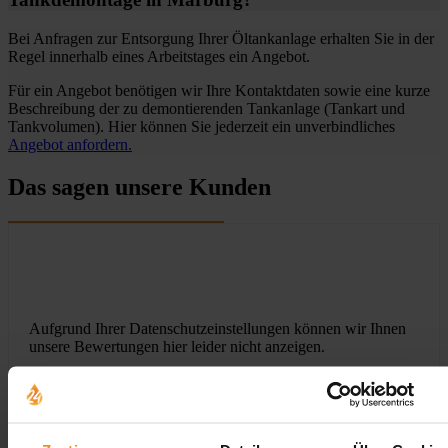
Bei Anfragen zur Entsorgung Ihrer Öltankanlage erhalten Sie in der
Regel innerhalb eines Arbeitstages ein Angebot.
Für ein Angebot benötigen wir Ihre Kontaktdaten sowie eine kurze
Beschreibung der zu demontierenden Tankanlage (Tankart und
Tankvolumen). Hier können Sie jederzeit ein unverbindliches
Angebot anfordern.
Das sagen unsere Kunden
Aufgrund Ihrer Datenschutzeinstellungen können wir Ihnen
unsere Bewertungen hier leider nicht anzeigen.
Klicken Sie hier um Ihre Einstellungen zu bearbeiten.