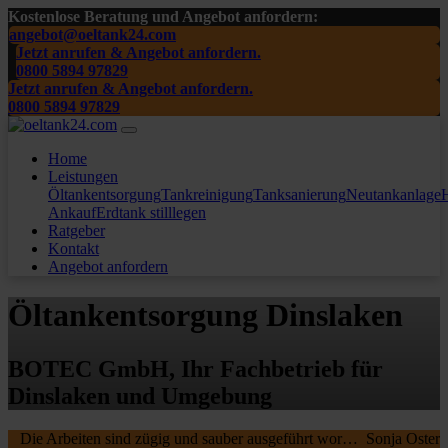
Kostenlose Beratung und Angebot anfordern:
angebot@oeltank24.com
Jetzt anrufen & Angebot anfordern.
0800 5894 97829
Jetzt anrufen & Angebot anfordern.
0800 5894 97829
Home
Leistungen
Öltankentsorgung
Tankreinigung
Tanksanierung
Neutankanlage
H
Ankauf
Erdtank stilllegen
Ratgeber
Kontakt
Angebot anfordern
Öltankentsorgung Dinslaken
BOTEC GmbH, Ihr Fachbetrieb für
Dinslaken und Umgebung
Die Arbeiten sind zügig und sauber ausgeführt worden, wir waren sehr zufrieden. Die MA waren freundlich , nochmal ein Danke schön an die beiden.
Sonja Oster