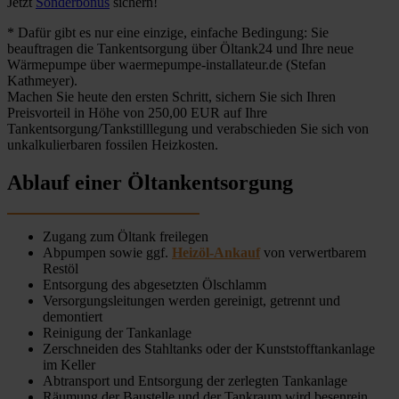
Jetzt
Sonderbonus
sichern!
* Dafür gibt es nur eine einzige, einfache Bedingung: Sie
beauftragen die Tankentsorgung über Öltank24 und Ihre neue
Wärmepumpe über waermepumpe-installateur.de (Stefan
Kathmeyer).
Machen Sie heute den ersten Schritt, sichern Sie sich Ihren
Preisvorteil in Höhe von 250,00 EUR auf Ihre
Tankentsorgung/Tankstilllegung und verabschieden Sie sich von
unkalkulierbaren fossilen Heizkosten.
Ablauf einer Öltankentsorgung
Zugang zum Öltank freilegen
Abpumpen sowie ggf.
Heizöl-Ankauf
von verwertbarem
Restöl
Entsorgung des abgesetzten Ölschlamm
Versorgungsleitungen werden gereinigt, getrennt und
demontiert
Reinigung der Tankanlage
Zerschneiden des Stahltanks oder der Kunststofftankanlage
im Keller
Abtransport und Entsorgung der zerlegten Tankanlage
Räumung der Baustelle und der Tankraum wird besenrein