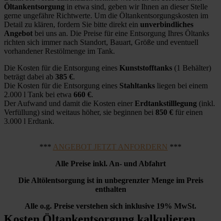
Öltankentsorgung
in etwa sind, geben wir Ihnen an dieser Stelle
gerne ungefähre Richtwerte. Um die Öltankentsorgungskosten im
Detail zu klären, fordern Sie bitte direkt ein
unverbindliches
Angebot
bei uns an. Die Preise für eine Entsorgung Ihres Öltanks
richten sich immer nach Standort, Bauart, Größe und eventuell
vorhandener Restölmenge im Tank.
Die Kosten für die Entsorgung eines
Kunststofftanks
(1 Behälter)
beträgt dabei ab
385 €
.
Die Kosten für die Entsorgung eines
Stahltanks
liegen bei einem
2.000 l Tank bei etwa
660 €
.
Der Aufwand und damit die Kosten einer
Erdtankstilllegung
(inkl.
Verfüllung) sind weitaus höher, sie beginnen bei
850 €
für einen
3.000 l Erdtank.
***
ANGEBOT JETZT ANFORDERN
***
Alle Preise inkl. An- und Abfahrt
Die Altölentsorgung ist in unbegrenzter Menge im Preis
enthalten
Alle o.g. Preise verstehen sich inklusive 19% MwSt.
Kosten Öltankentsorgung kalkulieren