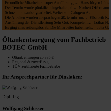
Freundliche Mitarbeiter , super Ausführung jederzeit zu empfehlen
Hans Jürgen Löns
Der Termin wurde pünktlich eingehalten, die Mitarbeiter waren kundenfreundlich und haben alles gut erledigt. Die Rechnung entsprach dem Auftrag.
Norbert Offermann
Schnell und sauber gearbeitet. Weiter so!
Calogero A.
Die Arbeiten wurden absprachegemäß, termin- und fachgerecht zu unserer vollsten Zufriedenheit durchgeführt. Sehr freundliche Kommunikation sowohl mit Öltank24 als auch mit der Fa. Botec
Elisabeth K.
Ausführung der Dienstleistung Sehr Gut, Kompetente Mitarbeiter, Sehr Freundliches Personal
Lothar N.
Es ging alles reibungslos ab. Die Mitarbeiter haben sehr schnell und sauber gearbeitet.
Jutta G.
Öltankentsorgung vom Fachbetrieb
BOTEC GmbH
Öltank entsorgen ab 385 €
Regional & zuverlässig
TÜV zertifizierte Fachbetriebe
Ihr Ansprechpartner für Dinslaken:
Dipl.-Ing.
Wolfgang Schlösser