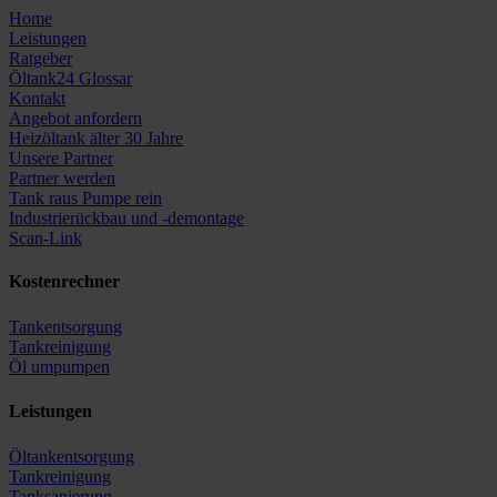
Home
Leistungen
Ratgeber
Öltank24 Glossar
Kontakt
Angebot anfordern
Heizöltank älter 30 Jahre
Unsere Partner
Partner werden
Tank raus Pumpe rein
Industrierückbau und -demontage
Scan-Link
Kostenrechner
Tankentsorgung
Tankreinigung
Öl umpumpen
Leistungen
Öltankentsorgung
Tankreinigung
Tanksanierung