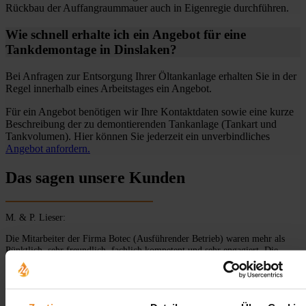
Rückbau der Auffangraummauer auch in Eigenregie durchführen.
Wie schnell erhalte ich ein Angebot für eine
Tankdemontage in Dinslaken?
Bei Anfragen zur Entsorgung Ihrer Öltankanlage erhalten Sie in der
Regel innerhalb eines Arbeitstages ein Angebot.
Für ein Angebot benötigen wir Ihre Kontaktdaten sowie eine kurze
Beschreibung der zu demontierenden Tankanlage (Tankart und
Tankvolumen). Hier können Sie jederzeit ein unverbindliches
Angebot anfordern.
Das sagen unsere Kunden
M. & P. Lieser:
Die Mitarbeiter der Firma Botec (Ausführender Betrieb) waren mehr als
Pünktlich, sehr freundlich, fachlich kompetent und sehr engagiert. Die
Arbeiten (Keller-Stahltank 5.000 Liter) wurden sehr zügig und sauber
ausgeführt. Es wurde sehr auf Arbeitssicherheit geachtet und es war immer
einer Sicherungsperson beim Brennschneiden anwesend! Es wurde sehr
sauber gearbeitet und genauestens darauf geachtet, dass an keiner Stelle