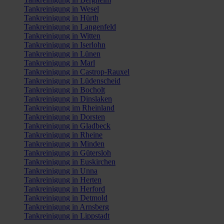
Tankreinigung in Wesel
Tankreinigung in Hürth
Tankreinigung in Langenfeld
Tankreinigung in Witten
Tankreinigung in Iserlohn
Tankreinigung in Lünen
Tankreinigung in Marl
Tankreinigung in Castrop-Rauxel
Tankreinigung in Lüdenscheid
Tankreinigung in Bocholt
Tankreinigung in Dinslaken
Tankreinigung im Rheinland
Tankreinigung in Dorsten
Tankreinigung in Gladbeck
Tankreinigung in Rheine
Tankreinigung in Minden
Tankreinigung in Gütersloh
Tankreinigung in Euskirchen
Tankreinigung in Unna
Tankreinigung in Herten
Tankreinigung in Herford
Tankreinigung in Detmold
Tankreinigung in Arnsberg
Tankreinigung in Lippstadt