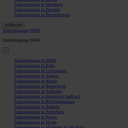
Tankreinigung in Hamburg
Tankreinigung in Bremen
Tankreinigung in Bremerhaven
schliessen
Tankreinigung NRW
Tankreinigung NRW
×
Tankreinigung in NRW
Tankreinigung in Köln
Tankreinigung in Leverkusen
Tankreinigung in Siegen
Tankreinigung in Moers
Tankreinigung in Remscheid
Tankreinigung in Solingen
Tankreinigung in Bergisch Gladbach
Tankreinigung in Recklinghausen
Tankreinigung in Bottrop
Tankreinigung in Paderborn
Tankreinigung in Neuss
Tankreinigung in Herne
Tankreinigung in Mülheim an der Ruhr