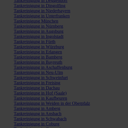
Tankreinigung in Deggendorf
Tankreinigung in Dingolfing
Tankreinigung in Niederbayern
Tankreinigung in Unterfranken
Tankreinigung München
Tankreinigung in Nürnberg
Tankreinigung in Augsburg
Tankreinigung in Ingolstadt
Tankreinigung in Fürth
Tankreinigung in Würzburg
Tankreinigung in Erlangen
Tankreinigung in Bamberg
Tankreinigung in Bayreuth
Tankreinigung in Aschaffenburg
Tankreinigung in Neu-Ulm
Tankreinigung in Schweinfurt
Tankreinigung in Freising
Tankreinigung in Dachau
Tankreinigung in Hof (Saale)
Tankreinigung in Kaufbeuren
Tankreinigung in Weiden in der Oberpfalz
Tankreinigung in Amberg
Tankreinigung in Ansbach
Tankreinigung in Schwabach
Tankreinigung in Coburg