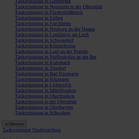
Tankreinigung in Germering
Tankreinigung in Neumarkt in der Oberpfalz
Tankreinigung in Fürstenfeldbruck
Tankreinigung in Erding
Tankreinigung in Forchheim
Tankreinigung in Neuburg an der Donau
Tankreinigung in Landsberg am Lech
Tankreinigung in Schwandorf
Tankreinigung in Königsbrunn
Tankreinigung in Lauf an der Pegnitz
Tankreinigung in Pfaffenhofen an der Ilm
Tankreinigung in Kulmbach
Tankreinigung in Zirndorf
Tankreinigung in Bad Kissingen
Tankreinigung in Kitzingen
Tankreinigung in Lichtenfels
Tankreinigung in Mittelfranken
Tankreinigung in Oberfranken
Tankreinigung in der Oberpfalz
Tankreinigung in Oberbayern
Tankreinigung in Schwaben
schliessen
Tankreinigung Niedersachsen