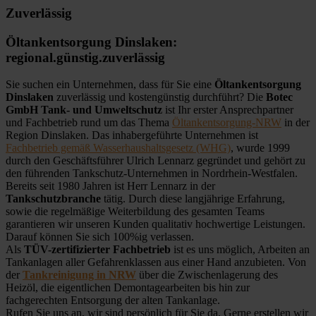
Zuverlässig
Öltankentsorgung Dinslaken:
regional.günstig.zuverlässig
Sie suchen ein Unternehmen, dass für Sie eine
Öltankentsorgung
Dinslaken
zuverlässig und kostengünstig durchführt? Die
Botec
GmbH Tank- und Umweltschutz
ist Ihr erster Ansprechpartner
und Fachbetrieb rund um das Thema
Öltankentsorgung-NRW
in der
Region Dinslaken. Das inhabergeführte Unternehmen ist
Fachbetrieb gemäß Wasserhaushaltsgesetz (WHG)
, wurde 1999
durch den Geschäftsführer Ulrich Lennarz gegründet und gehört zu
den führenden Tankschutz-Unternehmen in Nordrhein-Westfalen.
Bereits seit 1980 Jahren ist Herr Lennarz in der
Tankschutzbranche
tätig. Durch diese langjährige Erfahrung,
sowie die regelmäßige Weiterbildung des gesamten Teams
garantieren wir unseren Kunden qualitativ hochwertige Leistungen.
Darauf können Sie sich 100%ig verlassen.
Als
TÜV-zertifizierter Fachbetrieb
ist es uns möglich, Arbeiten an
Tankanlagen aller Gefahrenklassen aus einer Hand anzubieten. Von
der
Tankreinigung in NRW
über die Zwischenlagerung des
Heizöl, die eigentlichen Demontagearbeiten bis hin zur
fachgerechten Entsorgung der alten Tankanlage.
Rufen Sie uns an, wir sind persönlich für Sie da. Gerne erstellen wir