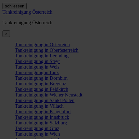
schliessen
Tankreinigung Österreich
Tankreinigung Österreich
×
Tankreinigung in Österreich
Tankreinigung in Oberösterreich
Tankreinigung in Leonding
Tankreinigung in Steyr
Tankreinigung in Wels
Tankreinigung in Linz
Tankreinigung in Dornbirn
Tankreinigung in Bregenz
Tankreinigung in Feldkirch
Tankreinigung in Wiener Neustadt
Tankreinigung in Sankt Pölten
Tankreinigung in Villach
Tankreinigung in Klagenfurt
Tankreinigung in Innsbruck
Tankreinigung in Salzburg
Tankreinigung in Graz
Tankreinigung in Wien