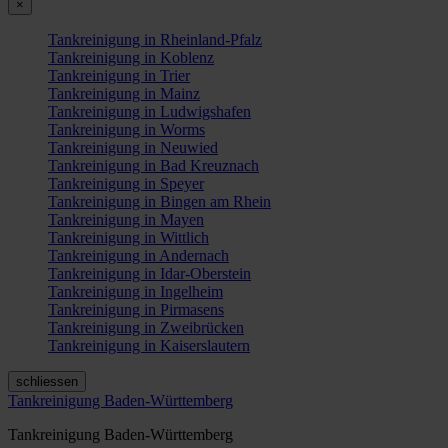
×
Tankreinigung in Rheinland-Pfalz
Tankreinigung in Koblenz
Tankreinigung in Trier
Tankreinigung in Mainz
Tankreinigung in Ludwigshafen
Tankreinigung in Worms
Tankreinigung in Neuwied
Tankreinigung in Bad Kreuznach
Tankreinigung in Speyer
Tankreinigung in Bingen am Rhein
Tankreinigung in Mayen
Tankreinigung in Wittlich
Tankreinigung in Andernach
Tankreinigung in Idar-Oberstein
Tankreinigung in Ingelheim
Tankreinigung in Pirmasens
Tankreinigung in Zweibrücken
Tankreinigung in Kaiserslautern
schliessen
Tankreinigung Baden-Württemberg
Tankreinigung Baden-Württemberg