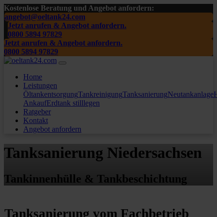
Kostenlose Beratung und Angebot anfordern:
angebot@oeltank24.com
Jetzt anrufen & Angebot anfordern.
0800 5894 97829
Jetzt anrufen & Angebot anfordern.
0800 5894 97829
Home
Leistungen
Öltankentsorgung
Tankreinigung
Tanksanierung
Neutankanlage
H
Ankauf
Erdtank stilllegen
Ratgeber
Kontakt
Angebot anfordern
Tanksanierung Niedersachsen
Tankinnenhülle & Tankbeschichtung
Tanksanierung vom Fachbetrieb