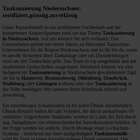
Tanksanierung Niedersachsen:
zertifiziert.günstig.zuverlässig
Unser Partnerbetrieb ist ein zertifizierter Fachbetrieb und Ihr
kompetenter Ansprechpartner rund um das Thema
Tanksanierung
in Niedersachsen
. Auf uns können Sie sich verlassen. Das
Unternehmen gehört seit vielen Jahren zu führenden Tankschutz-
Unternehmen für die Region Niedersachsen und ist für Sie da, wenn
es um die Sicherheit Ihrer Tankanlage oder um Dienstleistungen
rund um den Tankschutz geht. Das Team ist top ausgebildet und mit
modernsten Gerätschaften ausgestattet. Hierdurch können wir eine
fachgerechte
Tanksanierung
in Niedersachsen gewährleisten! Egal
ob Sie in
Hannover
,
Braunschweig
,
Oldenburg
,
Osnabrück
,
Wolfsburg
oder
Göttingen
wohnen oder eine
Tanksanierung
in
der Nähe benötigen: Wir sanieren Ihren Heizöltank schnell und
zuverlässig.
Ein zuverlässiges Schutzsystem ist für jeden Öltank unentbehrlich.
Öltank-Besitzer haften für alle Schäden, die durch auslaufendes Öl
entstehen. Ungeschützte Stahltanks werden im Laufe der Zeit durch
sog. Sumpfphase von elektrochemischer Innenkorrosion befallen. In
der Folge werden sie undicht. Durch Montage eines Leckschutz-
Systems – bestehend aus einer maßgefertigten
Tankinnenhülle
–
wird Ihr Tank in einen doppelwandigen Öltank umgerüstet. Die