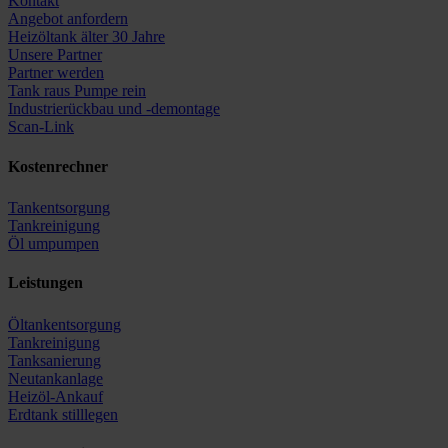
Kontakt
Angebot anfordern
Heizöltank älter 30 Jahre
Unsere Partner
Partner werden
Tank raus Pumpe rein
Industrierückbau und -demontage
Scan-Link
Kostenrechner
Tankentsorgung
Tankreinigung
Öl umpumpen
Leistungen
Öltankentsorgung
Tankreinigung
Tanksanierung
Neutankanlage
Heizöl-Ankauf
Erdtank stilllegen