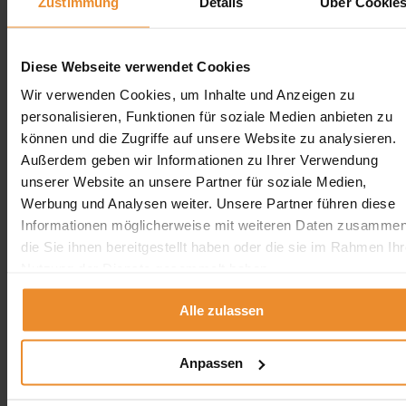
Zustimmung
Details
Über Cookie
Tankreinigung in Iserlohn
Tankreinigung in Lünen
Tankreinigung in Marl
Tankreinigung in Castrop-Rauxel
Diese Webseite verwendet Cookies
Tankreinigung in Lüdenscheid
Tankreinigung in Bocholt
Wir verwenden Cookies, um Inhalte und Anzeigen zu
Tankreinigung in Dinslaken
personalisieren, Funktionen für soziale Medien anbieten zu
Tankreinigung im Rheinland
Tankreinigung in Dorsten
können und die Zugriffe auf unsere Website zu analysieren.
Tankreinigung in Gladbeck
Außerdem geben wir Informationen zu Ihrer Verwendung
Tankreinigung in Rheine
unserer Website an unsere Partner für soziale Medien,
Tankreinigung in Minden
Tankreinigung in Gütersloh
Werbung und Analysen weiter. Unsere Partner führen diese
Tankreinigung in Euskirchen
Informationen möglicherweise mit weiteren Daten zusammen
Tankreinigung in Unna
die Sie ihnen bereitgestellt haben oder die sie im Rahmen Ihr
Tankreinigung in Herten
Tankreinigung in Herford
Nutzung der Dienste gesammelt haben.
Tankreinigung in Detmold
Tankreinigung in Arnsberg
Alle zulassen
Tankreinigung in Lippstadt
schliessen
Tankreinigung Österreich
Anpassen
Tankreinigung Österreich