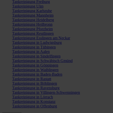
Tankreinigung Freiburg
Tankreinigung Ulm
Tankreinigung Karlsruhe
Tankreinigung Mannheim
Tankreinigung Heidelberg
Tankreinigung Heilbronn
Tankreinigung Pforzheim
Tankreinigung Reutlingen
Tankreinigung Esslingen am Neckar
Tankreinigung in Ludwigsburg
Tankreinigung in Tübingen
Tankreinigung in Aalen
Tankreinigung in Sindelfingen
Tankreinigung in Schwäbisch Gmünd
Tankreinigung in Göppingen
Tankreinigung in Waiblingen
Tankreinigung in Baden-Baden
Tankreinigung in Rastatt
Tankreinigung in Böblingen
Tankreinigung in Ravensburg
Tankreinigung in Villingen-Schwenningen
Tankreinigung in Lörrach
Tankreinigung in Konstanz
Tankreinigung in Offenburg