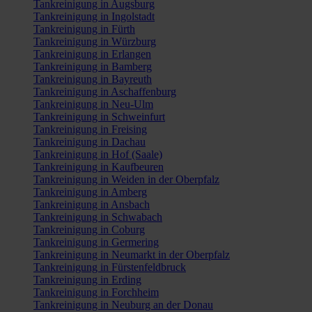
Tankreinigung in Augsburg
Tankreinigung in Ingolstadt
Tankreinigung in Fürth
Tankreinigung in Würzburg
Tankreinigung in Erlangen
Tankreinigung in Bamberg
Tankreinigung in Bayreuth
Tankreinigung in Aschaffenburg
Tankreinigung in Neu-Ulm
Tankreinigung in Schweinfurt
Tankreinigung in Freising
Tankreinigung in Dachau
Tankreinigung in Hof (Saale)
Tankreinigung in Kaufbeuren
Tankreinigung in Weiden in der Oberpfalz
Tankreinigung in Amberg
Tankreinigung in Ansbach
Tankreinigung in Schwabach
Tankreinigung in Coburg
Tankreinigung in Germering
Tankreinigung in Neumarkt in der Oberpfalz
Tankreinigung in Fürstenfeldbruck
Tankreinigung in Erding
Tankreinigung in Forchheim
Tankreinigung in Neuburg an der Donau