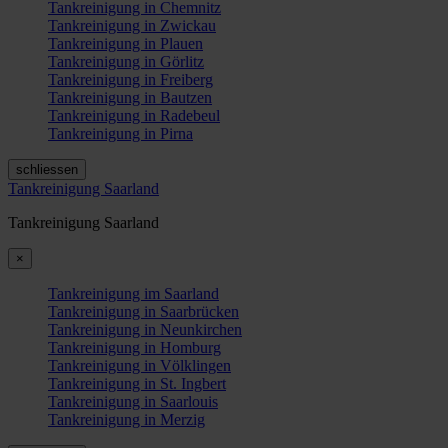
Tankreinigung in Chemnitz
Tankreinigung in Zwickau
Tankreinigung in Plauen
Tankreinigung in Görlitz
Tankreinigung in Freiberg
Tankreinigung in Bautzen
Tankreinigung in Radebeul
Tankreinigung in Pirna
schliessen
Tankreinigung Saarland
Tankreinigung Saarland
×
Tankreinigung im Saarland
Tankreinigung in Saarbrücken
Tankreinigung in Neunkirchen
Tankreinigung in Homburg
Tankreinigung in Völklingen
Tankreinigung in St. Ingbert
Tankreinigung in Saarlouis
Tankreinigung in Merzig