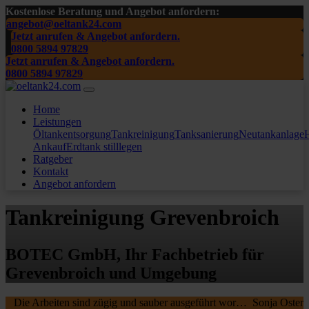
Kostenlose Beratung und Angebot anfordern:
angebot@oeltank24.com
Jetzt anrufen & Angebot anfordern.
0800 5894 97829
Jetzt anrufen & Angebot anfordern.
0800 5894 97829
Home
Leistungen
Öltankentsorgung
Tankreinigung
Tanksanierung
Neutankanlage
H
Ankauf
Erdtank stilllegen
Ratgeber
Kontakt
Angebot anfordern
Tankreinigung Grevenbroich
BOTEC GmbH, Ihr Fachbetrieb für
Grevenbroich und Umgebung
Die Arbeiten sind zügig und sauber ausgeführt worden, wir waren sehr zufrieden. Die MA waren freundlich , nochmal ein Danke schön an die beiden.
Sonja Oster