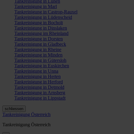
Tankreinigung in Lünen
Tankreinigung in Marl
Tankreinigung in Castrop-Rauxel
Tankreinigung in Lüdenscheid
Tankreinigung in Bocholt
Tankreinigung in Dinslaken
Tankreinigung im Rheinland
Tankreinigung in Dorsten
Tankreinigung in Gladbeck
Tankreinigung in Rheine
Tankreinigung in Minden
Tankreinigung in Gütersloh
Tankreinigung in Euskirchen
Tankreinigung in Unna
Tankreinigung in Herten
Tankreinigung in Herford
Tankreinigung in Detmold
Tankreinigung in Arnsberg
Tankreinigung in Lippstadt
schliessen
Tankreinigung Österreich
Tankreinigung Österreich