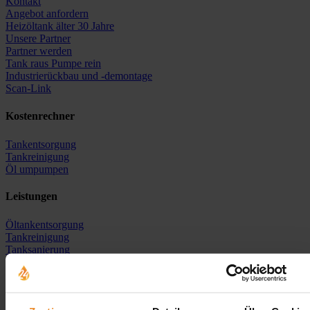
Kontakt
Angebot anfordern
Heizöltank älter 30 Jahre
Unsere Partner
Partner werden
Tank raus Pumpe rein
Industrierückbau und -demontage
Scan-Link
Kostenrechner
Tankentsorgung
Tankreinigung
Öl umpumpen
Leistungen
Öltankentsorgung
Tankreinigung
Tanksanierung
Neutankanlage
Heizöl-Ankauf
Erdtank stilllegen