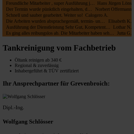
Freundliche Mitarbeiter , super Ausführung jederzeit zu empfehlen
Hans Jürgen Löns
Der Termin wurde pünktlich eingehalten, die Mitarbeiter waren kundenfreundlich und haben alles gut erledigt. Die Rechnung entsprach dem Auftrag.
Norbert Offermann
Schnell und sauber gearbeitet. Weiter so!
Calogero A.
Die Arbeiten wurden absprachegemäß, termin- und fachgerecht zu unserer vollsten Zufriedenheit durchgeführt. Sehr freundliche Kommunikation sowohl mit Öltank24 als auch mit der Fa. Botec
Elisabeth K.
Ausführung der Dienstleistung Sehr Gut, Kompetente Mitarbeiter, Sehr Freundliches Personal
Lothar N.
Es ging alles reibungslos ab. Die Mitarbeiter haben sehr schnell und sauber gearbeitet.
Jutta G.
Tankreinigung vom Fachbetrieb
Öltank reinigen ab 340 €
Regional & zuverlässig
Inhabergeführt & TÜV zertifiziert
Ihr Ansprechpartner für Grevenbroich:
Dipl.-Ing.
Wolfgang Schlösser