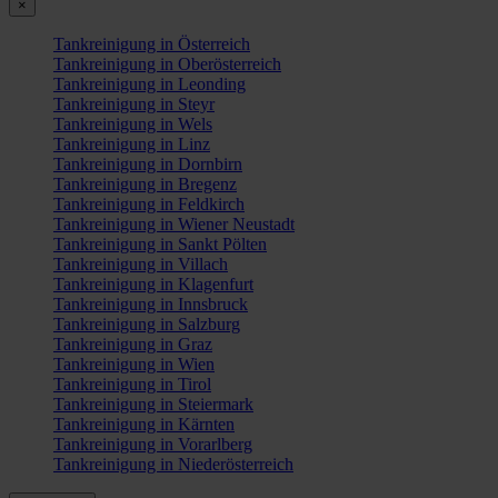
×
Tankreinigung in Österreich
Tankreinigung in Oberösterreich
Tankreinigung in Leonding
Tankreinigung in Steyr
Tankreinigung in Wels
Tankreinigung in Linz
Tankreinigung in Dornbirn
Tankreinigung in Bregenz
Tankreinigung in Feldkirch
Tankreinigung in Wiener Neustadt
Tankreinigung in Sankt Pölten
Tankreinigung in Villach
Tankreinigung in Klagenfurt
Tankreinigung in Innsbruck
Tankreinigung in Salzburg
Tankreinigung in Graz
Tankreinigung in Wien
Tankreinigung in Tirol
Tankreinigung in Steiermark
Tankreinigung in Kärnten
Tankreinigung in Vorarlberg
Tankreinigung in Niederösterreich