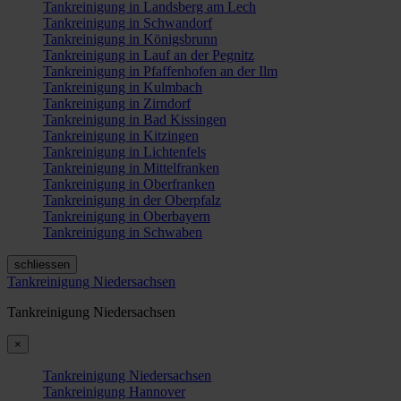
Tankreinigung in Landsberg am Lech
Tankreinigung in Schwandorf
Tankreinigung in Königsbrunn
Tankreinigung in Lauf an der Pegnitz
Tankreinigung in Pfaffenhofen an der Ilm
Tankreinigung in Kulmbach
Tankreinigung in Zirndorf
Tankreinigung in Bad Kissingen
Tankreinigung in Kitzingen
Tankreinigung in Lichtenfels
Tankreinigung in Mittelfranken
Tankreinigung in Oberfranken
Tankreinigung in der Oberpfalz
Tankreinigung in Oberbayern
Tankreinigung in Schwaben
schliessen
Tankreinigung Niedersachsen
Tankreinigung Niedersachsen
×
Tankreinigung Niedersachsen
Tankreinigung Hannover