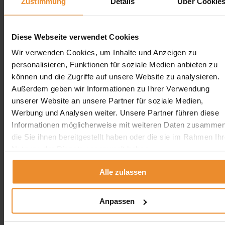
Zustimmung
Details
Über Cookie
Erdtank stilllegen vor Ort
Erdtank stilllegen NRW
Erdtank stilllegen Hamburg
Diese Webseite verwendet Cookies
Erdtank stilllegen Berlin
Erdtank stilllegen Bremen
Wir verwenden Cookies, um Inhalte und Anzeigen zu
Erdtank stilllegen Hessen
personalisieren, Funktionen für soziale Medien anbieten zu
Erdtank stilllegen Niedersachsen
können und die Zugriffe auf unsere Website zu analysieren.
Erdtank stilllegen Rheinland-Pfalz
Außerdem geben wir Informationen zu Ihrer Verwendung
Tankreinigung vor Ort
unserer Website an unsere Partner für soziale Medien,
Werbung und Analysen weiter. Unsere Partner führen diese
Tankreinigung Deutschland
Informationen möglicherweise mit weiteren Daten zusammen
Tankreinigung Deutschland
die Sie ihnen bereitgestellt haben oder die sie im Rahmen Ihr
Nutzung der Dienste gesammelt haben.
×
Tankreinigung in der Nähe
Alle zulassen
Tankreinigung in Berlin
Tankreinigung in Hamburg
Tankreinigung in Bremen
Anpassen
Tankreinigung in Bremerhaven