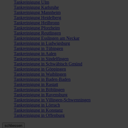
Tankreinigung Ulm
Tankreinigung Karlsruhe
Tankreinigung Mannheim
Tankreinigung Heidelberg
Tankreinigung Heilbronn
Tankreinigung Pforzheim
Tankreinigung Reutlingen
Tankreinigung Esslingen am Neckar
Tankreinigung in Ludwigsburg
Tankreinigung in Tübingen
Tankreinigung in Aalen
Tankreinigung in Sindelfingen
Tankreinigung in Schwäbisch Gmünd
Tankreinigung in Göppingen
Tankreinigung in Waiblingen
Tankreinigung in Baden-Baden
Tankreinigung in Rastatt
Tankreinigung in Böblingen
Tankreinigung in Ravensburg
Tankreinigung in Villingen-Schwenningen
Tankreinigung in Lörrach
Tankreinigung in Konstanz
Tankreinigung in Offenburg
schliessen