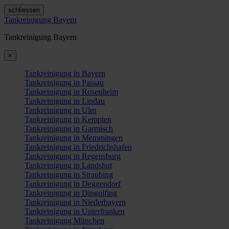
schliessen
Tankreinigung Bayern
Tankreinigung Bayern
×
Tankreinigung in Bayern
Tankreinigung in Passau
Tankreinigung in Rosenheim
Tankreinigung in Lindau
Tankreinigung in Ulm
Tankreinigung in Kempten
Tankreinigung in Garmisch
Tankreinigung in Memmingen
Tankreinigung in Friedrichshafen
Tankreinigung in Regensburg
Tankreinigung in Landshut
Tankreinigung in Straubing
Tankreinigung in Deggendorf
Tankreinigung in Dingolfing
Tankreinigung in Niederbayern
Tankreinigung in Unterfranken
Tankreinigung München