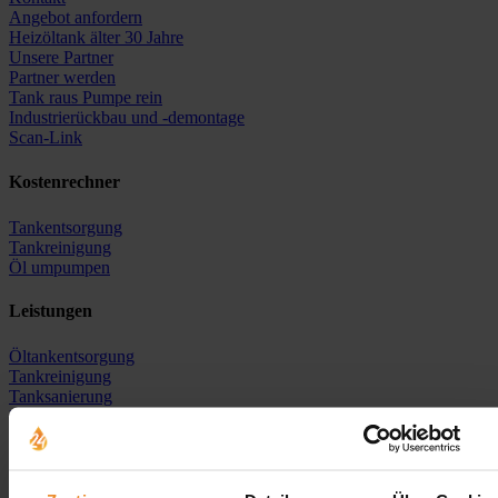
Angebot anfordern
Heizöltank älter 30 Jahre
Unsere Partner
Partner werden
Tank raus Pumpe rein
Industrierückbau und -demontage
Scan-Link
Kostenrechner
Tankentsorgung
Tankreinigung
Öl umpumpen
Leistungen
Öltankentsorgung
Tankreinigung
Tanksanierung
Neutankanlage
Heizöl-Ankauf
Erdtank stilllegen