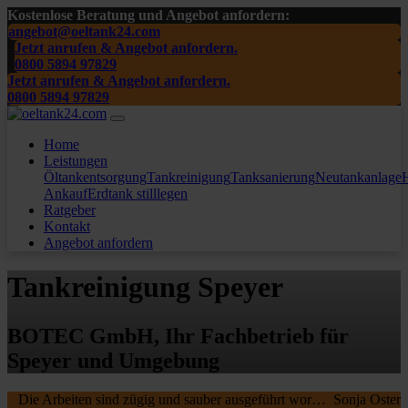
Kostenlose Beratung und Angebot anfordern:
angebot@oeltank24.com
Jetzt anrufen & Angebot anfordern.
0800 5894 97829
Jetzt anrufen & Angebot anfordern.
0800 5894 97829
Home
Leistungen
Öltankentsorgung
Tankreinigung
Tanksanierung
Neutankanlage
H
Ankauf
Erdtank stilllegen
Ratgeber
Kontakt
Angebot anfordern
Tankreinigung Speyer
BOTEC GmbH, Ihr Fachbetrieb für
Speyer und Umgebung
Die Arbeiten sind zügig und sauber ausgeführt worden, wir waren sehr zufrieden. Die MA waren freundlich , nochmal ein Danke schön an die beiden.
Sonja Oster