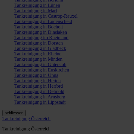
Tankreinigung in Lünen
Tankreinigung in Marl
Tankreinigung in Castrop-Rauxel
Tankreinigung in Lüdenscheid
Tankreinigung in Bocholt
Tankreinigung in Dinslaken
Tankreinigung im Rheinland
Tankreinigung in Dorsten
Tankreinigung in Gladbeck
Tankreinigung in Rheine
Tankreinigung in Minden
Tankreinigung in Gütersloh
Tankreinigung in Euskirchen
Tankreinigung in Unna
Tankreinigung in Herten
Tankreinigung in Herford
Tankreinigung in Detmold
Tankreinigung in Arnsberg
Tankreinigung in Lippstadt
schliessen
Tankreinigung Österreich
Tankreinigung Österreich