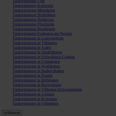
Tankreinigung Ulm
Tankreinigung Karlsruhe
Tankreinigung Mannheim
Tankreinigung Heidelberg
Tankreinigung Heilbronn
Tankreinigung Pforzheim
Tankreinigung Reutlingen
Tankreinigung Esslingen am Neckar
Tankreinigung in Ludwigsburg
Tankreinigung in Tübingen
Tankreinigung in Aalen
Tankreinigung in Sindelfingen
Tankreinigung in Schwäbisch Gmünd
Tankreinigung in Göppingen
Tankreinigung in Waiblingen
Tankreinigung in Baden-Baden
Tankreinigung in Rastatt
Tankreinigung in Böblingen
Tankreinigung in Ravensburg
Tankreinigung in Villingen-Schwenningen
Tankreinigung in Lörrach
Tankreinigung in Konstanz
Tankreinigung in Offenburg
schliessen