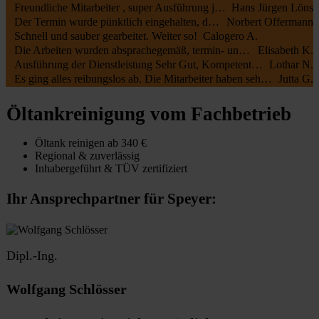
Freundliche Mitarbeiter , super Ausführung jederzeit zu empfehlen
Hans Jürgen Löns
Der Termin wurde pünktlich eingehalten, die Mitarbeiter waren kundenfreundlich und haben alles gut erledigt. Die Rechnung entsprach dem Auftrag.
Norbert Offermann
Schnell und sauber gearbeitet. Weiter so!
Calogero A.
Die Arbeiten wurden absprachegemäß, termin- und fachgerecht zu unserer vollsten Zufriedenheit durchgeführt. Sehr freundliche Kommunikation sowohl mit Öltank24 als auch mit der Fa. Botec
Elisabeth K.
Ausführung der Dienstleistung Sehr Gut, Kompetente Mitarbeiter, Sehr Freundliches Personal
Lothar N.
Es ging alles reibungslos ab. Die Mitarbeiter haben sehr schnell und sauber gearbeitet.
Jutta G.
Öltankreinigung vom Fachbetrieb
Öltank reinigen ab 340 €
Regional & zuverlässig
Inhabergeführt & TÜV zertifiziert
Ihr Ansprechpartner für Speyer:
Dipl.-Ing.
Wolfgang Schlösser