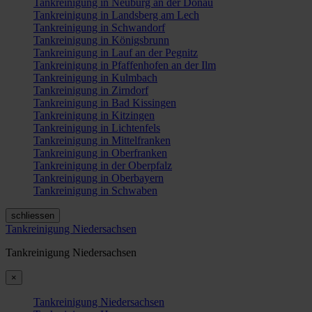
Tankreinigung in Neuburg an der Donau
Tankreinigung in Landsberg am Lech
Tankreinigung in Schwandorf
Tankreinigung in Königsbrunn
Tankreinigung in Lauf an der Pegnitz
Tankreinigung in Pfaffenhofen an der Ilm
Tankreinigung in Kulmbach
Tankreinigung in Zirndorf
Tankreinigung in Bad Kissingen
Tankreinigung in Kitzingen
Tankreinigung in Lichtenfels
Tankreinigung in Mittelfranken
Tankreinigung in Oberfranken
Tankreinigung in der Oberpfalz
Tankreinigung in Oberbayern
Tankreinigung in Schwaben
schliessen
Tankreinigung Niedersachsen
Tankreinigung Niedersachsen
×
Tankreinigung Niedersachsen