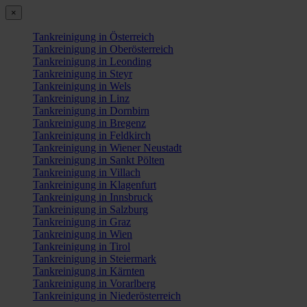
×
Tankreinigung in Österreich
Tankreinigung in Oberösterreich
Tankreinigung in Leonding
Tankreinigung in Steyr
Tankreinigung in Wels
Tankreinigung in Linz
Tankreinigung in Dornbirn
Tankreinigung in Bregenz
Tankreinigung in Feldkirch
Tankreinigung in Wiener Neustadt
Tankreinigung in Sankt Pölten
Tankreinigung in Villach
Tankreinigung in Klagenfurt
Tankreinigung in Innsbruck
Tankreinigung in Salzburg
Tankreinigung in Graz
Tankreinigung in Wien
Tankreinigung in Tirol
Tankreinigung in Steiermark
Tankreinigung in Kärnten
Tankreinigung in Vorarlberg
Tankreinigung in Niederösterreich