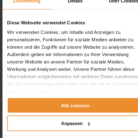
Zustimmung
Details
Über Cookie
Erdtank stilllegen vor Ort
Erdtank stilllegen NRW
Erdtank stilllegen Hamburg
Diese Webseite verwendet Cookies
Erdtank stilllegen Berlin
Erdtank stilllegen Bremen
Wir verwenden Cookies, um Inhalte und Anzeigen zu
Erdtank stilllegen Hessen
personalisieren, Funktionen für soziale Medien anbieten zu
Erdtank stilllegen Niedersachsen
Erdtank stilllegen Rheinland-Pfalz
können und die Zugriffe auf unsere Website zu analysieren.
Außerdem geben wir Informationen zu Ihrer Verwendung
Tankreinigung vor Ort
unserer Website an unsere Partner für soziale Medien,
Werbung und Analysen weiter. Unsere Partner führen diese
Tankreinigung Deutschland
Informationen möglicherweise mit weiteren Daten zusammen
Tankreinigung Deutschland
die Sie ihnen bereitgestellt haben oder die sie im Rahmen Ihr
Nutzung der Dienste gesammelt haben.
×
Tankreinigung in der Nähe
Alle zulassen
Tankreinigung in Berlin
Tankreinigung in Hamburg
Tankreinigung in Bremen
Anpassen
Tankreinigung in Bremerhaven
schliessen