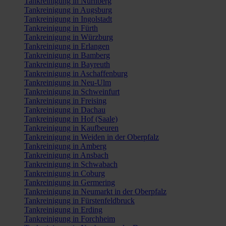
Tankreinigung in Nürnberg
Tankreinigung in Augsburg
Tankreinigung in Ingolstadt
Tankreinigung in Fürth
Tankreinigung in Würzburg
Tankreinigung in Erlangen
Tankreinigung in Bamberg
Tankreinigung in Bayreuth
Tankreinigung in Aschaffenburg
Tankreinigung in Neu-Ulm
Tankreinigung in Schweinfurt
Tankreinigung in Freising
Tankreinigung in Dachau
Tankreinigung in Hof (Saale)
Tankreinigung in Kaufbeuren
Tankreinigung in Weiden in der Oberpfalz
Tankreinigung in Amberg
Tankreinigung in Ansbach
Tankreinigung in Schwabach
Tankreinigung in Coburg
Tankreinigung in Germering
Tankreinigung in Neumarkt in der Oberpfalz
Tankreinigung in Fürstenfeldbruck
Tankreinigung in Erding
Tankreinigung in Forchheim