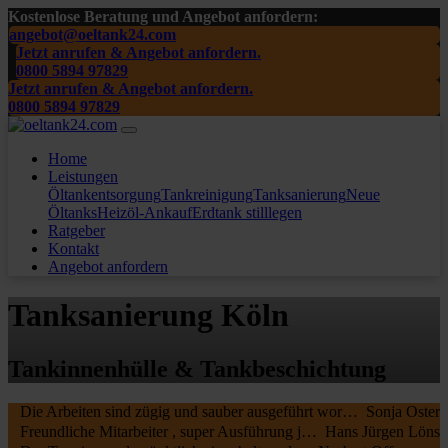
Kostenlose Beratung und Angebot anfordern:
angebot@oeltank24.com
Jetzt anrufen & Angebot anfordern.
0800 5894 97829
Jetzt anrufen & Angebot anfordern.
0800 5894 97829
Home
Leistungen
Öltankentsorgung
Tankreinigung
Tanksanierung
Neue
Öltanks
Heizöl-Ankauf
Erdtank stilllegen
Ratgeber
Kontakt
Angebot anfordern
Tanksanierung Köln
Tankinnenhülle & Tankbeschichtung
Die Arbeiten sind zügig und sauber ausgeführt worden, wir waren sehr zufrieden. Die MA waren freundlich , nochmal ein Danke schön an die beiden.
Sonja Oster
Freundliche Mitarbeiter , super Ausführung jederzeit zu empfehlen
Hans Jürgen Löns