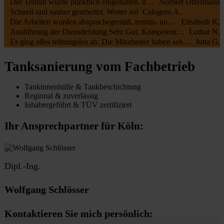
Der Termin wurde pünktlich eingehalten, die Mitarbeiter waren kundenfreundlich und haben alles gut erledigt. Die Rechnung entsprach dem Auftrag.
Norbert Offermann
Schnell und sauber gearbeitet. Weiter so!
Calogero A.
Die Arbeiten wurden absprachegemäß, termin- und fachgerecht zu unserer vollsten Zufriedenheit durchgeführt. Sehr freundliche Kommunikation sowohl mit Öltank24 als auch mit der Fa. Botec
Elisabeth K.
Ausführung der Dienstleistung Sehr Gut, Kompetente Mitarbeiter, Sehr Freundliches Personal
Lothar N.
Es ging alles reibungslos ab. Die Mitarbeiter haben sehr schnell und sauber gearbeitet.
Jutta G.
Tanksanierung vom Fachbetrieb
Tankinnenhülle & Tankbeschichtung
Regional & zuverlässig
Inhabergeführt & TÜV zertifiziert
Ihr Ansprechpartner für Köln:
Dipl.-Ing.
Wolfgang Schlösser
Kontaktieren Sie mich persönlich: