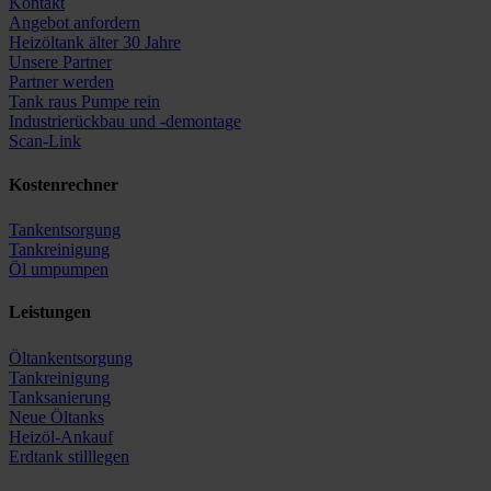
Kontakt
Angebot anfordern
Heizöltank älter 30 Jahre
Unsere Partner
Partner werden
Tank raus Pumpe rein
Industrierückbau und -demontage
Scan-Link
Kostenrechner
Tankentsorgung
Tankreinigung
Öl umpumpen
Leistungen
Öltankentsorgung
Tankreinigung
Tanksanierung
Neue Öltanks
Heizöl-Ankauf
Erdtank stilllegen