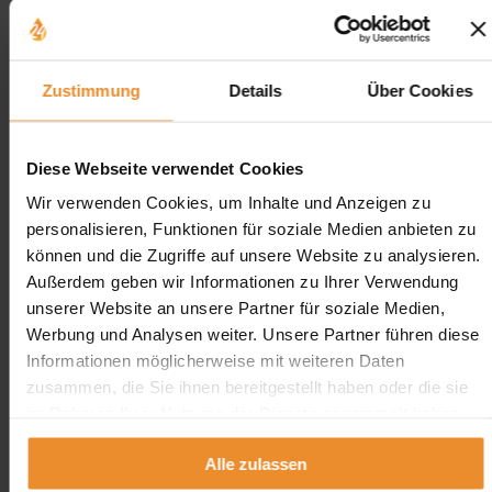
Tankreinigung in Aachen
Tankreinigung in Mönchengladbach
Tankreinigung in Gelsenkirchen
Tankreinigung in Münster
Tankreinigung in Bonn
Zustimmung
Details
Über Cookies
Tankreinigung in Bielefeld
Tankreinigung in Wuppertal
Tankreinigung in Bochum
Tankreinigung in Duisburg
Diese Webseite verwendet Cookies
Tankreinigung in Essen
Tankreinigung in Dortmund
Wir verwenden Cookies, um Inhalte und Anzeigen zu
Tankreinigung in Düsseldorf
personalisieren, Funktionen für soziale Medien anbieten zu
Tankreinigung in Düren
können und die Zugriffe auf unsere Website zu analysieren.
Tankreinigung in Ratingen
Tankreinigung in Velbert
Außerdem geben wir Informationen zu Ihrer Verwendung
Tankreinigung in Viersen
unserer Website an unsere Partner für soziale Medien,
Tankreinigung in Troisdorf
Werbung und Analysen weiter. Unsere Partner führen diese
Tankreinigung in Kerpen
Tankreinigung in Dormagen
Informationen möglicherweise mit weiteren Daten
Tankreinigung in Grevenbroich
zusammen, die Sie ihnen bereitgestellt haben oder die sie
Tankreinigung in Bergheim
im Rahmen Ihrer Nutzung der Dienste gesammelt haben.
Tankreinigung in Wesel
Tankreinigung in Hürth
Tankreinigung in Langenfeld
Alle zulassen
Tankreinigung in Witten