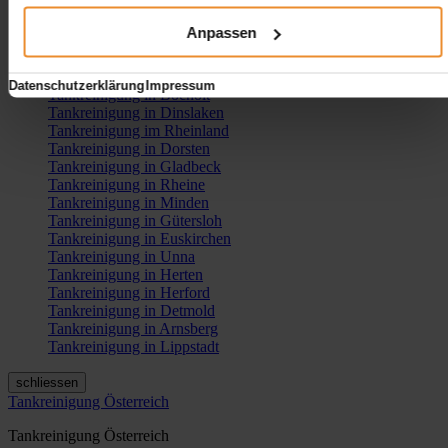
Tankreinigung in Iserlohn
Tankreinigung in Lünen
Anpassen
Tankreinigung in Marl
Tankreinigung in Castrop-Rauxel
Tankreinigung in Lüdenscheid
Datenschutzerklärung
Impressum
Tankreinigung in Bocholt
Tankreinigung in Dinslaken
Tankreinigung im Rheinland
Tankreinigung in Dorsten
Tankreinigung in Gladbeck
Tankreinigung in Rheine
Tankreinigung in Minden
Tankreinigung in Gütersloh
Tankreinigung in Euskirchen
Tankreinigung in Unna
Tankreinigung in Herten
Tankreinigung in Herford
Tankreinigung in Detmold
Tankreinigung in Arnsberg
Tankreinigung in Lippstadt
schliessen
Tankreinigung Österreich
Tankreinigung Österreich