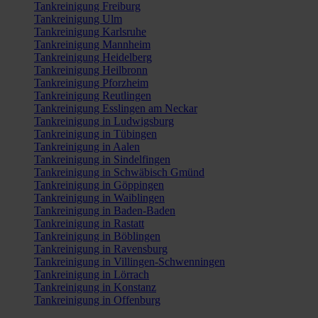
Tankreinigung Freiburg
Tankreinigung Ulm
Tankreinigung Karlsruhe
Tankreinigung Mannheim
Tankreinigung Heidelberg
Tankreinigung Heilbronn
Tankreinigung Pforzheim
Tankreinigung Reutlingen
Tankreinigung Esslingen am Neckar
Tankreinigung in Ludwigsburg
Tankreinigung in Tübingen
Tankreinigung in Aalen
Tankreinigung in Sindelfingen
Tankreinigung in Schwäbisch Gmünd
Tankreinigung in Göppingen
Tankreinigung in Waiblingen
Tankreinigung in Baden-Baden
Tankreinigung in Rastatt
Tankreinigung in Böblingen
Tankreinigung in Ravensburg
Tankreinigung in Villingen-Schwenningen
Tankreinigung in Lörrach
Tankreinigung in Konstanz
Tankreinigung in Offenburg