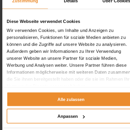
Zustimmung
Details
Über Cookie
Diese Webseite verwendet Cookies
Aufgrund Ihrer Datenschutzeinstellungen können wir Ihnen
Wir verwenden Cookies, um Inhalte und Anzeigen zu
unsere ProvenExpert Bewertungen hier leider nicht anzeigen.
personalisieren, Funktionen für soziale Medien anbieten zu
Klicken Sie hier um Ihre Einstellungen zu bearbeiten.
können und die Zugriffe auf unsere Website zu analysieren.
Außerdem geben wir Informationen zu Ihrer Verwendung
unserer Website an unsere Partner für soziale Medien,
Werbung und Analysen weiter. Unsere Partner führen diese
Informationen möglicherweise mit weiteren Daten zusammen
die Sie ihnen bereitgestellt haben oder die sie im Rahmen Ihr
Kontakt
Nutzung der Dienste gesammelt haben.
Wolfgang Schlösser / Öltank24
Alle zulassen
0800 5894 97829
angebot@oeltank24.com
Anpassen
Oeltank24 auf Facebook
Impressum & Datenschutz