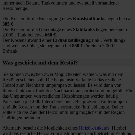
immer nach Bauart, Tankvolumen und eventuell vorhandener
Restölmenge.
Die Kosten für die Entsorgung eines
Kunststofftanks
liegen bei ca
385 €
.
Die Kosten für die Demontage eines
Stahltanks
liegen bei einem
2.000 l Tank bei etwa
660 €
.
Der Kostenaufwand einer
Erdtankstilllegung
(inkl. Verfüllung)
sind weitaus höher, sie beginnen bei
850 €
für einen 3.000 l
Erdtank.
Was geschieht mit dem Restöl?
Sie können zwischen zwei Möglichkeiten wählen, was mit dem
Restöl geschehen soll. Die bequemste Variante ist das restliche
Heizöl zum Nachbarn umpumpen zu lassen. Es wird dann von
Ihrem Tank zum Tank des Nachbarn transportiert und umgefüllt. Für
das Umpumpen von restlichen Heizölmengen werden häufig
Pauschalen je 1.000 Litern berechnet. Bei größeren Entfernungen
sind die Kosten von der Transportstrecke (km) abhängig. Daher
sollte sich das Ziel der Heizölumfüllung möglichst in der Region
Thüringen befinden.
Alternativ besteht die Möglichkeit eines
Heizöl-Ankaufs
. Hierbei
wird das restliche Heizöl vom ausführenden Fachbetrieb in Zahlung