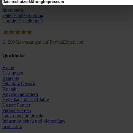
Datenschutzerklärung
Impressum
Impressum
Datenschutzerklärung
Cookie Einstellungen
299
Bewertungen auf ProvenExpert.com
Oeltank24.com
Quicklinks
Home
Leistungen
Ratgeber
Öltank24 Glossar
Kontakt
Angebot anfordern
Heizöltank älter 30 Jahre
Unsere Partner
Partner werden
Tank raus Pumpe rein
Industrierückbau und -demontage
Scan-Link