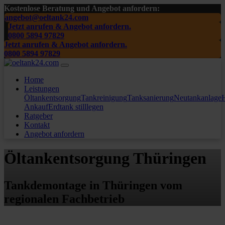
Kostenlose Beratung und Angebot anfordern:
angebot@oeltank24.com
Jetzt anrufen & Angebot anfordern.
0800 5894 97829
Jetzt anrufen & Angebot anfordern.
0800 5894 97829
Home
Leistungen
Öltankentsorgung
Tankreinigung
Tanksanierung
Neutankanlage
H
Ankauf
Erdtank stilllegen
Ratgeber
Kontakt
Angebot anfordern
Öltankentsorgung Thüringen
Tankdemontage in Thüringen vom
regionalen Fachbetrieb