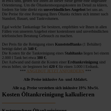
in etwa sind, geben wir Ihnen an dieser Stelle gerne eine ungefähre
Orientierung. Um die Öltankentsorgungskosten im Detail zu klären,
fordern Sie bitte direkt ein
unverbindliches Angebot
bei uns an.
Die Preise für eine Reinigung Ihres Öltanks richten sich immer nach
Standort, Bauart, und Tankvolumen.
Egal welche Tankanlage Sie besitzen, empfehlen wir Ihnen in allen
Fällen von unserem Angebot einer kostenlosen und unverbindlichen
telefonischen Beratung Gebrauch zu machen.
Der Preis für die Reinigung eines
Kunststofftanks
(1 Behälter)
beträgt dabei ab
340 €
.
Die Kosten für die Tankreinigung eines
Stahltanks
liegen bei einem
2.000 l Tank bei etwa
380 €
.
Der Aufwand und damit die Kosten einer
Erdtankreinigung
sind
etwas höher, sie beginnen bei
420 €
für einen 3.000 l Erdtank.
***
ANGEBOT JETZT ANFORDERN
***
Alle Preise inklusive An- und Abfahrt.
Alle o.g. Preise verstehen sich inklusive 19% MwSt.
Kosten Öltankreinigung kalkulieren
Kostenrechner Öltankreinigung