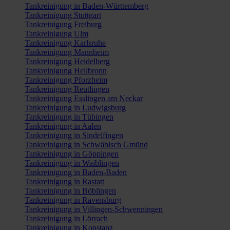
Tankreinigung in Baden-Württemberg
Tankreinigung Stuttgart
Tankreinigung Freiburg
Tankreinigung Ulm
Tankreinigung Karlsruhe
Tankreinigung Mannheim
Tankreinigung Heidelberg
Tankreinigung Heilbronn
Tankreinigung Pforzheim
Tankreinigung Reutlingen
Tankreinigung Esslingen am Neckar
Tankreinigung in Ludwigsburg
Tankreinigung in Tübingen
Tankreinigung in Aalen
Tankreinigung in Sindelfingen
Tankreinigung in Schwäbisch Gmünd
Tankreinigung in Göppingen
Tankreinigung in Waiblingen
Tankreinigung in Baden-Baden
Tankreinigung in Rastatt
Tankreinigung in Böblingen
Tankreinigung in Ravensburg
Tankreinigung in Villingen-Schwenningen
Tankreinigung in Lörrach
Tankreinigung in Konstanz