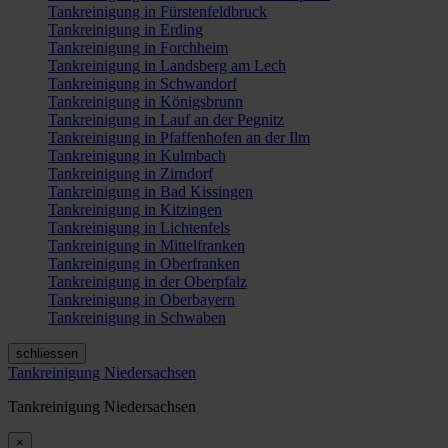
Tankreinigung in Fürstenfeldbruck
Tankreinigung in Erding
Tankreinigung in Forchheim
Tankreinigung in Landsberg am Lech
Tankreinigung in Schwandorf
Tankreinigung in Königsbrunn
Tankreinigung in Lauf an der Pegnitz
Tankreinigung in Pfaffenhofen an der Ilm
Tankreinigung in Kulmbach
Tankreinigung in Zirndorf
Tankreinigung in Bad Kissingen
Tankreinigung in Kitzingen
Tankreinigung in Lichtenfels
Tankreinigung in Mittelfranken
Tankreinigung in Oberfranken
Tankreinigung in der Oberpfalz
Tankreinigung in Oberbayern
Tankreinigung in Schwaben
schliessen
Tankreinigung Niedersachsen
Tankreinigung Niedersachsen
×