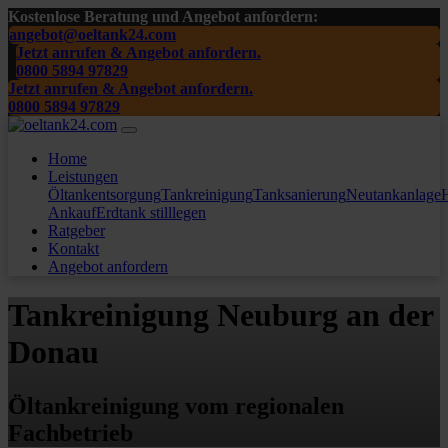
Kostenlose Beratung und Angebot anfordern:
angebot@oeltank24.com
Jetzt anrufen & Angebot anfordern.
0800 5894 97829
Jetzt anrufen & Angebot anfordern.
0800 5894 97829
Home
Leistungen
Öltankentsorgung
Tankreinigung
Tanksanierung
Neutankanlage
H
Ankauf
Erdtank stilllegen
Ratgeber
Kontakt
Angebot anfordern
Tankreinigung Neuburg an der
Donau
Öltankreinigung vom regionalen
Fachbetrieb