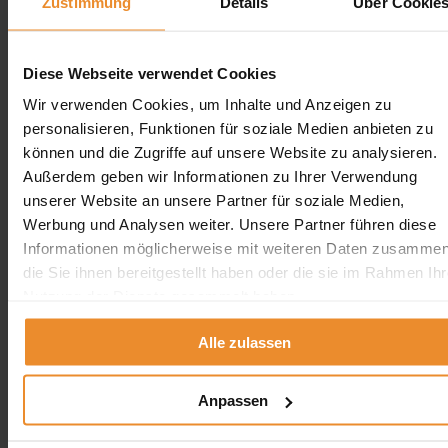
Zustimmung
Details
Über Cookie
Heizöl-Ankauf
Erdtank stilllegen
Erdtank stilllegen vor Ort
Diese Webseite verwendet Cookies
Wir verwenden Cookies, um Inhalte und Anzeigen zu
Erdtank stilllegen NRW
Erdtank stilllegen Hamburg
personalisieren, Funktionen für soziale Medien anbieten zu
Erdtank stilllegen Berlin
können und die Zugriffe auf unsere Website zu analysieren.
Erdtank stilllegen Bremen
Außerdem geben wir Informationen zu Ihrer Verwendung
Erdtank stilllegen Hessen
Erdtank stilllegen Niedersachsen
unserer Website an unsere Partner für soziale Medien,
Erdtank stilllegen Rheinland-Pfalz
Werbung und Analysen weiter. Unsere Partner führen diese
Informationen möglicherweise mit weiteren Daten zusammen
Tankreinigung vor Ort
die Sie ihnen bereitgestellt haben oder die sie im Rahmen Ihr
Tankreinigung Deutschland
Nutzung der Dienste gesammelt haben.
Tankreinigung Deutschland
Alle zulassen
×
Tankreinigung in der Nähe
Anpassen
Tankreinigung in Berlin
Tankreinigung in Hamburg