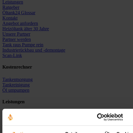
Leistungen
Ratgeber
Öltank24 Glossar
Kontakt
Angebot anfordern
Heizöltank älter 30 Jahre
Unsere Partner
Partner werden
Tank raus Pumpe rein
Industrierückbau und -demontage
Scan-Link
Kostenrechner
Tankentsorgung
Tankreinigung
Öl umpumpen
Leistungen
Öltankentsorgung
Tankreinigung
Tanksanierung
Neutankanlage