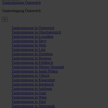
Tankreinigung Österreich
Tankreinigung Österreich
×
Tankreinigung in Österreich
Tankreinigung in Oberösterreich
Tankreinigung in Leonding
Tankreinigung in Steyr
Tankreinigung in Wels
Tankreinigung in Linz
Tankreinigung in Dornbirn
Tankreinigung in Bregenz
Tankreinigung in Feldkirch
Tankreinigung in Wiener Neustadt
Tankreinigung in Sankt Pölten
Tankreinigung in Villach
Tankreinigung in Klagenfurt
Tankreinigung in Innsbruck
Tankreinigung in Salzburg
Tankreinigung in Graz
Tankreinigung in Wien
Tankreinigung in Tirol
Tankreinigung in Steiermark