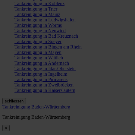
Tankreinigung in Koblenz
Tankreinigung in Trier
Tankreinigung in Mainz
Tankreinigung in Ludwigshafen
Tankreinigung in Worms
Tankreinigung in Neuwied
Tankreinigung in Bad Kreuznach
Tankreinigung in Speyer
Tankreinigung in Bingen am Rhein
Tankreinigung in Mayen
Tankreinigung in Wittlich
Tankreinigung in Andernach
Tankreinigung in Idar-Oberstein
Tankreinigung in Ingelheim
Tankreinigung in Pirmasens
Tankreinigung in Zweibrücken
Tankreinigung in Kaiserslautern
schliessen
Tankreinigung Baden-Württemberg
Tankreinigung Baden-Württemberg
×