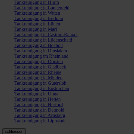
Tankreinigung in Hürth
Tankreinigung in Langenfeld
Tankreinigung in Witten
Tankreinigung in Iserlohn
Tankreinigung in Lünen
Tankreinigung in Marl
Tankreinigung in Castrop-Rauxel
Tankreinigung in Lüdenscheid
Tankreinigung in Bocholt
Tankreinigung in Dinslaken
Tankreinigung im Rheinland
Tankreinigung in Dorsten
Tankreinigung in Gladbeck
Tankreinigung in Rheine
Tankreinigung in Minden
Tankreinigung in Gütersloh
Tankreinigung in Euskirchen
Tankreinigung in Unna
Tankreinigung in Herten
Tankreinigung in Herford
Tankreinigung in Detmold
Tankreinigung in Arnsberg
Tankreinigung in Lippstadt
schliessen