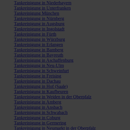
Tankreinigung in Niederbayern
Tankreinigung in Unterfranken
Tankreinigung München
Tankreinigung in Nürnberg
Tankreinigung in Augsburg
Tankreinigung in Ingolstadt
Tankreinigung in Fürth
Tankreinigung in Würzburg
Tankreinigung in Erlangen
Tankreinigung in Bamberg
Tankreinigung in Bayreuth
Tankreinigung in Aschaffenburg
Tankreinigung in Neu-Ulm
Tankreinigung in Schweinfurt
Tankreinigung in Freising
Tankreinigung in Dachau
Tankreinigung in Hof (Saale)
Tankreinigung in Kaufbeuren
Tankreinigung in Weiden in der Oberpfalz
Tankreinigung in Amberg
Tankreinigung in Ansbach
Tankreinigung in Schwabach
Tankreinigung in Coburg
Tankreinigung in Germering
Tankreinigung in Neumarkt in der Oberpfalz