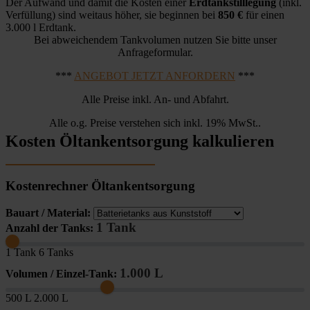
Der Aufwand und damit die Kosten einer
Erdtankstilllegung
(inkl.
Verfüllung) sind weitaus höher, sie beginnen bei
850 €
für einen
3.000 l Erdtank.
Bei abweichendem Tankvolumen nutzen Sie bitte unser
Anfrageformular.
***
ANGEBOT JETZT ANFORDERN
***
Alle Preise inkl. An- und Abfahrt.
Alle o.g. Preise verstehen sich inkl. 19% MwSt..
Kosten Öltankentsorgung kalkulieren
Kostenrechner Öltankentsorgung
Bauart / Material:
1 Tank
Anzahl der Tanks:
1 Tank
6 Tanks
1.000 L
Volumen / Einzel-Tank:
500 L
2.000 L