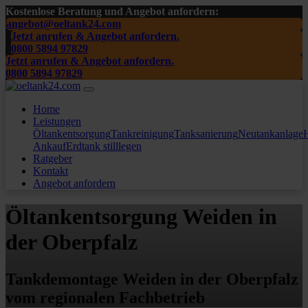
Kostenlose Beratung und Angebot anfordern:
angebot@oeltank24.com
Jetzt anrufen & Angebot anfordern.
0800 5894 97829
Jetzt anrufen & Angebot anfordern.
0800 5894 97829
Home
Leistungen
Öltankentsorgung
Tankreinigung
Tanksanierung
Neutankanlage
H
Ankauf
Erdtank stilllegen
Ratgeber
Kontakt
Angebot anfordern
Öltankentsorgung Weiden in
der Oberpfalz
Tankdemontage Weiden in der Oberpfalz
vom regionalen Fachbetrieb