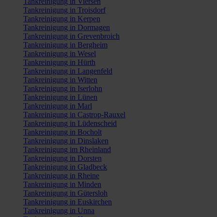
Tankreinigung in Viersen
Tankreinigung in Troisdorf
Tankreinigung in Kerpen
Tankreinigung in Dormagen
Tankreinigung in Grevenbroich
Tankreinigung in Bergheim
Tankreinigung in Wesel
Tankreinigung in Hürth
Tankreinigung in Langenfeld
Tankreinigung in Witten
Tankreinigung in Iserlohn
Tankreinigung in Lünen
Tankreinigung in Marl
Tankreinigung in Castrop-Rauxel
Tankreinigung in Lüdenscheid
Tankreinigung in Bocholt
Tankreinigung in Dinslaken
Tankreinigung im Rheinland
Tankreinigung in Dorsten
Tankreinigung in Gladbeck
Tankreinigung in Rheine
Tankreinigung in Minden
Tankreinigung in Gütersloh
Tankreinigung in Euskirchen
Tankreinigung in Unna