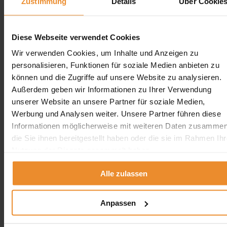
Zustimmung
Details
Über Cookie
Aufgrund Ihrer Datenschutzeinstellungen können wir Ihnen
unsere Bewertungen hier leider nicht anzeigen.
Diese Webseite verwendet Cookies
Klicken Sie hier um Ihre Einstellungen zu bearbeiten.
Wir verwenden Cookies, um Inhalte und Anzeigen zu
personalisieren, Funktionen für soziale Medien anbieten zu
können und die Zugriffe auf unsere Website zu analysieren.
Außerdem geben wir Informationen zu Ihrer Verwendung
unserer Website an unsere Partner für soziale Medien,
Jetzt individuelle Anfrage senden. Klicken Sie
Werbung und Analysen weiter. Unsere Partner führen diese
hier!
Informationen möglicherweise mit weiteren Daten zusammen
die Sie ihnen bereitgestellt haben oder die sie im Rahmen Ihr
Wir freuen uns auf Ihre Anfrage und senden Ihnen
gerne ein unverbindliches Angebot!
Nutzung der Dienste gesammelt haben.
Alle zulassen
Anpassen
Aufgrund Ihrer Datenschutzeinstellungen können wir Ihnen
unsere ProvenExpert Bewertungen hier leider nicht anzeigen.