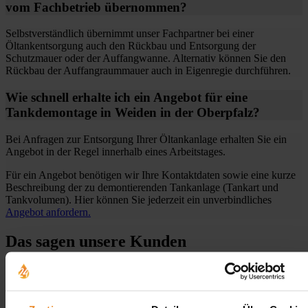
vom Fachbetrieb übernommen?
Selbstverständlich übernimmt unser Fachpartner bei einer
Öltankentsorgung auch den Rückbau und Entsorgung der
Schutzmauer oder der Auffangwanne. Alternativ können Sie den
Rückbau der Auffangraummauer auch in Eigenregie durchführen.
Wie schnell erhalte ich ein Angebot für eine
Tankdemontage in Weiden in der Oberpfalz?
Bei Anfragen zur Entsorgung Ihrer Öltankanlage erhalten Sie ein
Angebot in der Regel innerhalb eines Arbeitstages.
Für ein Angebot benötigen wir Ihre Kontaktdaten sowie eine kurze
Beschreibung der zu demontierenden Tankanlage (Tankart und
Tankvolumen). Hier können Sie jederzeit ein unverbindliches
Angebot anfordern.
Das sagen unsere Kunden