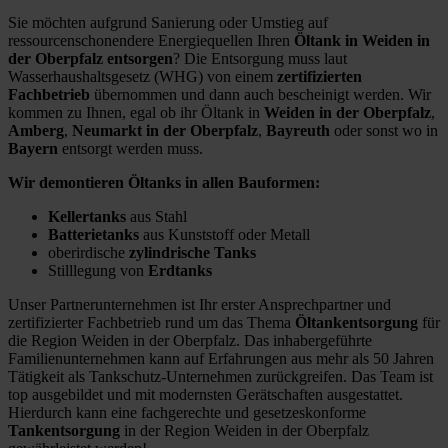
Sie möchten aufgrund Sanierung oder Umstieg auf
ressourcenschonendere Energiequellen Ihren
Öltank in Weiden in
der Oberpfalz entsorgen
? Die Entsorgung muss laut
Wasserhaushaltsgesetz (WHG) von einem
zertifizierten
Fachbetrieb
übernommen und dann auch bescheinigt werden. Wir
kommen zu Ihnen, egal ob ihr Öltank in
Weiden in der Oberpfalz
,
Amberg
,
Neumarkt in der Oberpfalz
,
Bayreuth
oder sonst wo in
Bayern
entsorgt werden muss.
Wir demontieren Öltanks in allen Bauformen:
Kellertanks
aus Stahl
Batterietanks
aus Kunststoff oder Metall
oberirdische
zylindrische Tanks
Stilllegung von
Erdtanks
Unser Partnerunternehmen ist Ihr erster Ansprechpartner und
zertifizierter Fachbetrieb rund um das Thema
Öltankentsorgung
für
die Region Weiden in der Oberpfalz. Das inhabergeführte
Familienunternehmen kann auf Erfahrungen aus mehr als 50 Jahren
Tätigkeit als Tankschutz-Unternehmen zurückgreifen. Das Team ist
top ausgebildet und mit modernsten Gerätschaften ausgestattet.
Hierdurch kann eine fachgerechte und gesetzeskonforme
Tankentsorgung
in der Region Weiden in der Oberpfalz