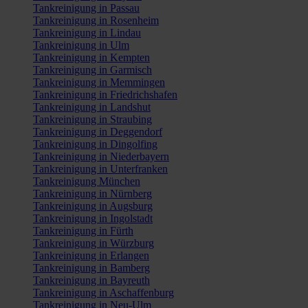
Tankreinigung in Passau
Tankreinigung in Rosenheim
Tankreinigung in Lindau
Tankreinigung in Ulm
Tankreinigung in Kempten
Tankreinigung in Garmisch
Tankreinigung in Memmingen
Tankreinigung in Friedrichshafen
Tankreinigung in Landshut
Tankreinigung in Straubing
Tankreinigung in Deggendorf
Tankreinigung in Dingolfing
Tankreinigung in Niederbayern
Tankreinigung in Unterfranken
Tankreinigung München
Tankreinigung in Nürnberg
Tankreinigung in Augsburg
Tankreinigung in Ingolstadt
Tankreinigung in Fürth
Tankreinigung in Würzburg
Tankreinigung in Erlangen
Tankreinigung in Bamberg
Tankreinigung in Bayreuth
Tankreinigung in Aschaffenburg
Tankreinigung in Neu-Ulm