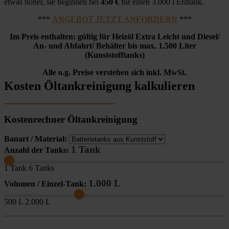
etwas höher, sie beginnen bei
450 €
für einen 3.000 l Erdtank.
***
ANGEBOT JETZT ANFORDERN
***
Im Preis enthalten: gültig für Heizöl Extra Leicht und Diesel/
An- und Abfahrt/ Behälter bis max. 1.500 Liter
(Kunststofftanks)
Alle o.g. Preise verstehen sich inkl. MwSt.
Kosten Öltankreinigung kalkulieren
Kostenrechner Öltankreinigung
Bauart / Material:
1 Tank
Anzahl der Tanks:
1 Tank
6 Tanks
1.000 L
Volumen / Einzel-Tank:
500 L
2.000 L