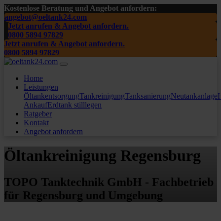
Kostenlose Beratung und Angebot anfordern:
angebot@oeltank24.com
Jetzt anrufen & Angebot anfordern.
0800 5894 97829
Jetzt anrufen & Angebot anfordern.
0800 5894 97829
Home
Leistungen
Öltankentsorgung
Tankreinigung
Tanksanierung
Neutankanlage
H
Ankauf
Erdtank stilllegen
Ratgeber
Kontakt
Angebot anfordern
Öltankreinigung Regensburg
TOPO Tanktechnik GmbH - Fachbetrieb
für Regensburg und Umgebung