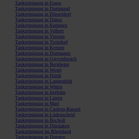
Tankreinigung in Essen
Tankreinigung in Dortmund
Tankreinigung in Düsseldorf
Tankreinigung in Düren
Tankreinigung in Ratingen
Tankreinigung in Velbert
Tankreinigung in Viersen
Tankreinigung in Troisdorf
Tankreinigung in Kerpen
Tankreinigung in Dormagen
Tankreinigung in Grevenbroich
Tankreinigung in Bergheim
Tankreinigung in Wesel
Tankreinigung in Hürth
Tankreinigung in Langenfeld
Tankreinigung in Witten
Tankreinigung in Iserlohn
Tankreinigung in Lünen
Tankreinigung in Marl
Tankreinigung in Castrop-Rauxel
Tankreinigung in Lüdenscheid
Tankreinigung in Bocholt
Tankreinigung in Dinslaken
Tankreinigung im Rheinland
Tankreinigung in Dorsten