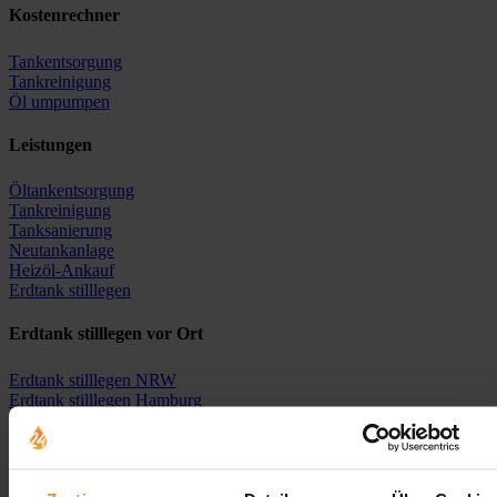
Kostenrechner
Tankentsorgung
Tankreinigung
Öl umpumpen
Leistungen
Öltankentsorgung
Tankreinigung
Tanksanierung
Neutankanlage
Heizöl-Ankauf
Erdtank stilllegen
Erdtank stilllegen vor Ort
Erdtank stilllegen NRW
Erdtank stilllegen Hamburg
Erdtank stilllegen Berlin
Erdtank stilllegen Bremen
Erdtank stilllegen Hessen
Erdtank stilllegen Niedersachsen