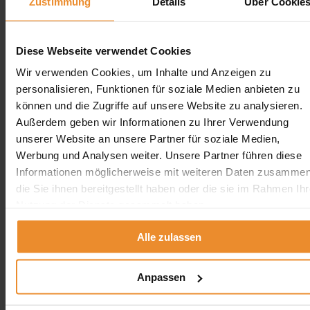
Zustimmung
Details
Über Cookie
Erdtank stilllegen Rheinland-Pfalz
Tankreinigung vor Ort
Diese Webseite verwendet Cookies
Tankreinigung Deutschland
Wir verwenden Cookies, um Inhalte und Anzeigen zu
Tankreinigung Deutschland
personalisieren, Funktionen für soziale Medien anbieten zu
können und die Zugriffe auf unsere Website zu analysieren.
×
Außerdem geben wir Informationen zu Ihrer Verwendung
Tankreinigung in der Nähe
unserer Website an unsere Partner für soziale Medien,
Tankreinigung in Berlin
Tankreinigung in Hamburg
Werbung und Analysen weiter. Unsere Partner führen diese
Tankreinigung in Bremen
Informationen möglicherweise mit weiteren Daten zusammen
Tankreinigung in Bremerhaven
die Sie ihnen bereitgestellt haben oder die sie im Rahmen Ihr
Nutzung der Dienste gesammelt haben.
schliessen
Tankreinigung NRW
Alle zulassen
Tankreinigung NRW
×
Anpassen
Tankreinigung in NRW
Tankreinigung in Köln