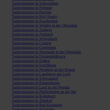
Tankreinigung in Schweinfurt
Tankreinigung in Freising
Tankreinigung in Dachau
Tankreinigung in Hof (Saale)
Tankreinigung in Kaufbeuren
Tankreinigung in Weiden in der Oberpfalz
Tankreinigung in Amberg
Tankreinigung in Ansbach
Tankreinigung in Schwabach
Tankreinigung in Coburg
Tankreinigung in Germering
Tankreinigung in Neumarkt in der Oberpfalz
Tankreinigung in Fürstenfeldbruck
Tankreinigung in Erding
Tankreinigung in Forchheim
Tankreinigung in Neuburg an der Donau
Tankreinigung in Landsberg am Lech
Tankreinigung in Schwandorf
Tankreinigung in Königsbrunn
Tankreinigung in Lauf an der Pegnitz
Tankreinigung in Pfaffenhofen an der Ilm
Tankreinigung in Kulmbach
Tankreinigung in Zirndorf
Tankreinigung in Bad Kissingen
Tankreinigung in Kitzingen