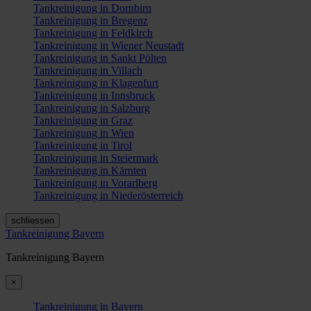
Tankreinigung in Dornbirn
Tankreinigung in Bregenz
Tankreinigung in Feldkirch
Tankreinigung in Wiener Neustadt
Tankreinigung in Sankt Pölten
Tankreinigung in Villach
Tankreinigung in Klagenfurt
Tankreinigung in Innsbruck
Tankreinigung in Salzburg
Tankreinigung in Graz
Tankreinigung in Wien
Tankreinigung in Tirol
Tankreinigung in Steiermark
Tankreinigung in Kärnten
Tankreinigung in Vorarlberg
Tankreinigung in Niederösterreich
schliessen
Tankreinigung Bayern
Tankreinigung Bayern
×
Tankreinigung in Bayern