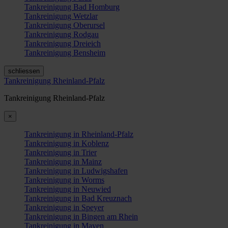
Tankreinigung Bad Homburg
Tankreinigung Wetzlar
Tankreinigung Oberursel
Tankreinigung Rodgau
Tankreinigung Dreieich
Tankreinigung Bensheim
schliessen
Tankreinigung Rheinland-Pfalz
Tankreinigung Rheinland-Pfalz
×
Tankreinigung in Rheinland-Pfalz
Tankreinigung in Koblenz
Tankreinigung in Trier
Tankreinigung in Mainz
Tankreinigung in Ludwigshafen
Tankreinigung in Worms
Tankreinigung in Neuwied
Tankreinigung in Bad Kreuznach
Tankreinigung in Speyer
Tankreinigung in Bingen am Rhein
Tankreinigung in Mayen