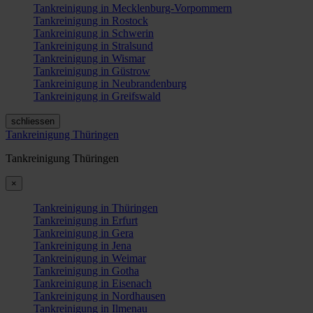
Tankreinigung in Mecklenburg-Vorpommern
Tankreinigung in Rostock
Tankreinigung in Schwerin
Tankreinigung in Stralsund
Tankreinigung in Wismar
Tankreinigung in Güstrow
Tankreinigung in Neubrandenburg
Tankreinigung in Greifswald
schliessen
Tankreinigung Thüringen
Tankreinigung Thüringen
×
Tankreinigung in Thüringen
Tankreinigung in Erfurt
Tankreinigung in Gera
Tankreinigung in Jena
Tankreinigung in Weimar
Tankreinigung in Gotha
Tankreinigung in Eisenach
Tankreinigung in Nordhausen
Tankreinigung in Ilmenau