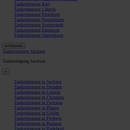
Tankreinigung Kiel
Tankreinigung Lübeck
Tankreinigung Flensburg
Tankreinigung Neumünster
Tankreinigung Norderstedt
Tankreinigung Elmshorn
Tankreinigung Ahrensburg
schliessen
Tankreinigung Sachsen
Tankreinigung Sachsen
×
Tankreinigung in Sachsen
Tankreinigung in Dresden
Tankreinigung in Leipzig
Tankreinigung in Chemnitz
Tankreinigung in Zwickau
Tankreinigung in Plauen
Tankreinigung in Görlitz
Tankreinigung in Freiberg
Tankreinigung in Bautzen
Tankreinigung in Radebeul