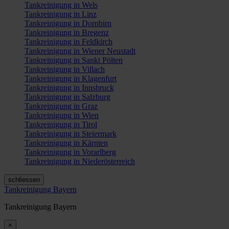
Tankreinigung in Wels
Tankreinigung in Linz
Tankreinigung in Dornbirn
Tankreinigung in Bregenz
Tankreinigung in Feldkirch
Tankreinigung in Wiener Neustadt
Tankreinigung in Sankt Pölten
Tankreinigung in Villach
Tankreinigung in Klagenfurt
Tankreinigung in Innsbruck
Tankreinigung in Salzburg
Tankreinigung in Graz
Tankreinigung in Wien
Tankreinigung in Tirol
Tankreinigung in Steiermark
Tankreinigung in Kärnten
Tankreinigung in Vorarlberg
Tankreinigung in Niederösterreich
schliessen
Tankreinigung Bayern
Tankreinigung Bayern
×