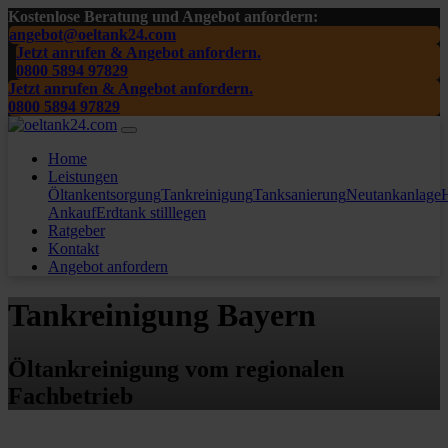
Kostenlose Beratung und Angebot anfordern:
angebot@oeltank24.com
Jetzt anrufen & Angebot anfordern.
0800 5894 97829
Jetzt anrufen & Angebot anfordern.
0800 5894 97829
Home
Leistungen
Öltankentsorgung
Tankreinigung
Tanksanierung
Neutankanlage
H
Ankauf
Erdtank stilllegen
Ratgeber
Kontakt
Angebot anfordern
Tankreinigung Bayern
Öltankreinigung vom regionalen
Fachbetrieb