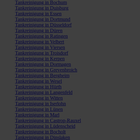
Tankreinigung in Bochum
Tankreinigung in Duisburg
Tankreinigung in Essen
Tankreinigung in Dortmund
Tankreinigung in Düsseldorf
Tankreinigung in Düren
Tankreinigung in Ratingen
Tankreinigung in Velbert
Tankreinigung in Viersen
Tankreinigung in Troisdorf
Tankreinigung in Kerpen
Tankreinigung in Dormagen
Tankreinigung in Grevenbroich
Tankreinigung in Bergheim
Tankreinigung in Wesel
Tankreinigung in Hürth
Tankreinigung in Langenfeld
Tankreinigung in Witten
Tankreinigung in Iserlohn
Tankreinigung in Lünen
Tankreinigung in Marl
Tankreinigung in Castrop-Rauxel
Tankreinigung in Lüdenscheid
Tankreinigung in Bocholt
Tankreinigung in Dinslaken