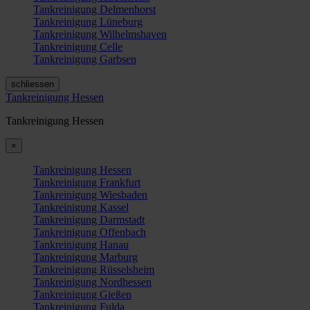
Tankreinigung Delmenhorst
Tankreinigung Lüneburg
Tankreinigung Wilhelmshaven
Tankreinigung Celle
Tankreinigung Garbsen
schliessen
Tankreinigung Hessen
Tankreinigung Hessen
×
Tankreinigung Hessen
Tankreinigung Frankfurt
Tankreinigung Wiesbaden
Tankreinigung Kassel
Tankreinigung Darmstadt
Tankreinigung Offenbach
Tankreinigung Hanau
Tankreinigung Marburg
Tankreinigung Rüsselsheim
Tankreinigung Nordhessen
Tankreinigung Gießen
Tankreinigung Fulda