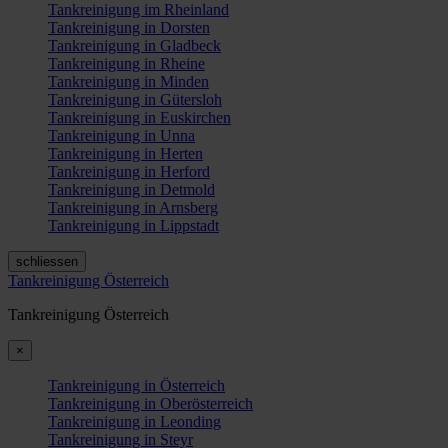
Tankreinigung im Rheinland
Tankreinigung in Dorsten
Tankreinigung in Gladbeck
Tankreinigung in Rheine
Tankreinigung in Minden
Tankreinigung in Gütersloh
Tankreinigung in Euskirchen
Tankreinigung in Unna
Tankreinigung in Herten
Tankreinigung in Herford
Tankreinigung in Detmold
Tankreinigung in Arnsberg
Tankreinigung in Lippstadt
schliessen
Tankreinigung Österreich
Tankreinigung Österreich
×
Tankreinigung in Österreich
Tankreinigung in Oberösterreich
Tankreinigung in Leonding
Tankreinigung in Steyr