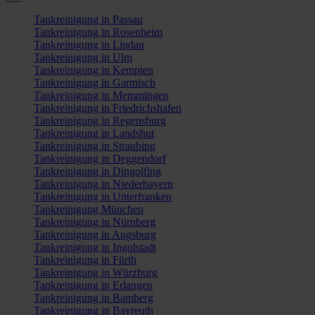
Tankreinigung in Passau
Tankreinigung in Rosenheim
Tankreinigung in Lindau
Tankreinigung in Ulm
Tankreinigung in Kempten
Tankreinigung in Garmisch
Tankreinigung in Memmingen
Tankreinigung in Friedrichshafen
Tankreinigung in Regensburg
Tankreinigung in Landshut
Tankreinigung in Straubing
Tankreinigung in Deggendorf
Tankreinigung in Dingolfing
Tankreinigung in Niederbayern
Tankreinigung in Unterfranken
Tankreinigung München
Tankreinigung in Nürnberg
Tankreinigung in Augsburg
Tankreinigung in Ingolstadt
Tankreinigung in Fürth
Tankreinigung in Würzburg
Tankreinigung in Erlangen
Tankreinigung in Bamberg
Tankreinigung in Bayreuth