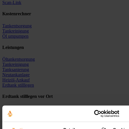
Scan-Link
Kostenrechner
Tankentsorgung
Tankreinigung
Öl umpumpen
Leistungen
Öltankentsorgung
Tankreinigung
Tanksanierung
Neutankanlage
Heizöl-Ankauf
Erdtank stilllegen
Erdtank stilllegen vor Ort
Erdtank stilllegen NRW
Erdtank stilllegen Hamburg
Erdtank stilllegen Berlin
Erdtank stilllegen Bremen