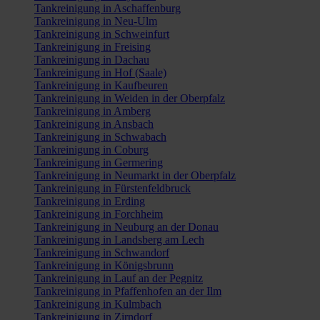
Tankreinigung in Aschaffenburg
Tankreinigung in Neu-Ulm
Tankreinigung in Schweinfurt
Tankreinigung in Freising
Tankreinigung in Dachau
Tankreinigung in Hof (Saale)
Tankreinigung in Kaufbeuren
Tankreinigung in Weiden in der Oberpfalz
Tankreinigung in Amberg
Tankreinigung in Ansbach
Tankreinigung in Schwabach
Tankreinigung in Coburg
Tankreinigung in Germering
Tankreinigung in Neumarkt in der Oberpfalz
Tankreinigung in Fürstenfeldbruck
Tankreinigung in Erding
Tankreinigung in Forchheim
Tankreinigung in Neuburg an der Donau
Tankreinigung in Landsberg am Lech
Tankreinigung in Schwandorf
Tankreinigung in Königsbrunn
Tankreinigung in Lauf an der Pegnitz
Tankreinigung in Pfaffenhofen an der Ilm
Tankreinigung in Kulmbach
Tankreinigung in Zirndorf