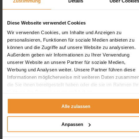
Erdtank stilllegen Hessen
Zustimmung
Details
Über Cookie
Erdtank stilllegen Niedersachsen
Erdtank stilllegen Rheinland-Pfalz
Diese Webseite verwendet Cookies
Tankreinigung vor Ort
Wir verwenden Cookies, um Inhalte und Anzeigen zu
Tankreinigung Deutschland
personalisieren, Funktionen für soziale Medien anbieten zu
Tankreinigung Deutschland
können und die Zugriffe auf unsere Website zu analysieren.
Außerdem geben wir Informationen zu Ihrer Verwendung
×
unserer Website an unsere Partner für soziale Medien,
Tankreinigung in der Nähe
Werbung und Analysen weiter. Unsere Partner führen diese
Tankreinigung in Berlin
Informationen möglicherweise mit weiteren Daten zusammen
Tankreinigung in Hamburg
die Sie ihnen bereitgestellt haben oder die sie im Rahmen Ihr
Tankreinigung in Bremen
Tankreinigung in Bremerhaven
Nutzung der Dienste gesammelt haben.
schliessen
Alle zulassen
Tankreinigung NRW
Tankreinigung NRW
Anpassen
×