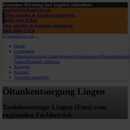
Kostenlose Beratung und Angebot anfordern:
angebot@oeltank24.com
Jetzt anrufen & Angebot anfordern.
0800 5894 97829
Jetzt anrufen & Angebot anfordern.
0800 5894 97829
Home
Leistungen
Öltankentsorgung
Tankreinigung
Tanksanierung
Neutankanlage
H
Ankauf
Erdtank stilllegen
Ratgeber
Kontakt
Angebot anfordern
Öltankentsorgung Lingen
Tankdemontage Lingen (Ems) vom
regionalen Fachbetrieb