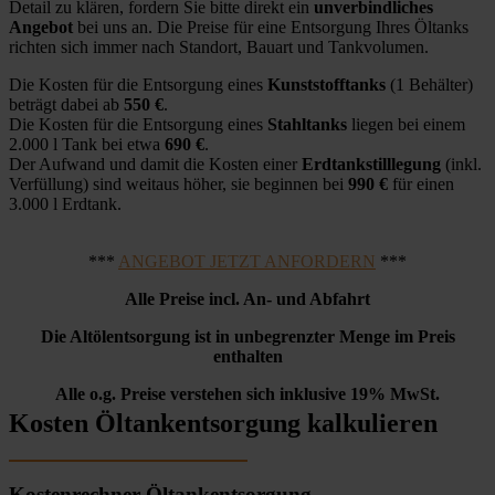
Detail zu klären, fordern Sie bitte direkt ein
unverbindliches
Angebot
bei uns an. Die Preise für eine Entsorgung Ihres Öltanks
richten sich immer nach Standort, Bauart und Tankvolumen.
Die Kosten für die Entsorgung eines
Kunststofftanks
(1 Behälter)
beträgt dabei ab
550 €
.
Die Kosten für die Entsorgung eines
Stahltanks
liegen bei einem
2.000 l Tank bei etwa
690 €
.
Der Aufwand und damit die Kosten einer
Erdtankstilllegung
(inkl.
Verfüllung) sind weitaus höher, sie beginnen bei
990 €
für einen
3.000 l Erdtank.
***
ANGEBOT JETZT ANFORDERN
***
Alle Preise incl. An- und Abfahrt
Die Altölentsorgung ist in unbegrenzter Menge im Preis
enthalten
Alle o.g. Preise verstehen sich inklusive 19% MwSt.
Kosten Öltankentsorgung kalkulieren
Kostenrechner Öltankentsorgung