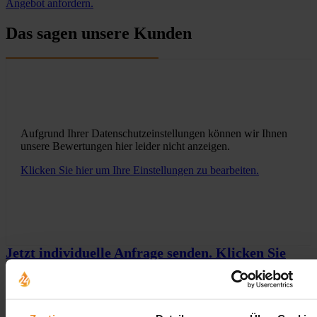
Angebot anfordern.
Das sagen unsere Kunden
Aufgrund Ihrer Datenschutzeinstellungen können wir Ihnen
unsere Bewertungen hier leider nicht anzeigen.
Klicken Sie hier um Ihre Einstellungen zu bearbeiten.
Jetzt individuelle Anfrage senden. Klicken Sie
hier!
Wir freuen uns auf Ihre Anfrage und senden Ihnen
gerne ein unverbindliches Angebot!