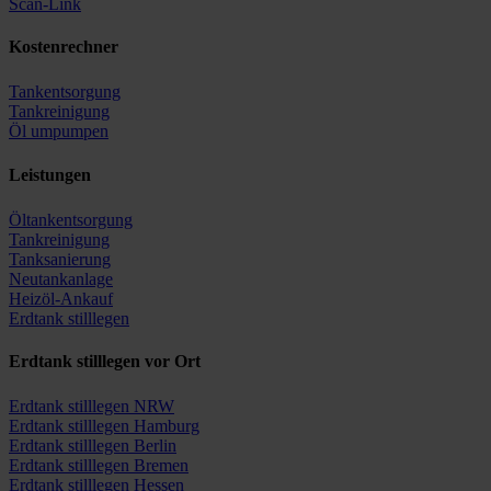
Scan-Link
Kostenrechner
Tankentsorgung
Tankreinigung
Öl umpumpen
Leistungen
Öltankentsorgung
Tankreinigung
Tanksanierung
Neutankanlage
Heizöl-Ankauf
Erdtank stilllegen
Erdtank stilllegen vor Ort
Erdtank stilllegen NRW
Erdtank stilllegen Hamburg
Erdtank stilllegen Berlin
Erdtank stilllegen Bremen
Erdtank stilllegen Hessen