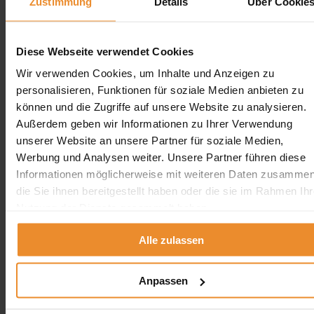
Zustimmung
Details
Über Cookie
Diese Webseite verwendet Cookies
Wir verwenden Cookies, um Inhalte und Anzeigen zu
Aufgrund Ihrer Datenschutzeinstellungen können wir Ihnen
personalisieren, Funktionen für soziale Medien anbieten zu
unsere ProvenExpert Bewertungen hier leider nicht anzeigen.
können und die Zugriffe auf unsere Website zu analysieren.
Klicken Sie hier um Ihre Einstellungen zu bearbeiten.
Außerdem geben wir Informationen zu Ihrer Verwendung
unserer Website an unsere Partner für soziale Medien,
Werbung und Analysen weiter. Unsere Partner führen diese
Informationen möglicherweise mit weiteren Daten zusammen
die Sie ihnen bereitgestellt haben oder die sie im Rahmen Ihr
Nutzung der Dienste gesammelt haben.
Kontakt
Alle zulassen
Wolfgang Schlösser / Öltank24
0800 5894 97829
Anpassen
angebot@oeltank24.com
Oeltank24 auf Facebook