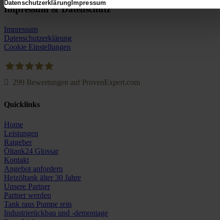
Datenschutzerklärung
Impressum
Impressum & Datenschutz
Impressum
Datenschutzerklärung
Cookie Einstellungen
299
Bewertungen auf ProvenExpert.com
Oeltank24.com
Quicklinks
Home
Leistungen
Ratgeber
Öltank24 Glossar
Kontakt
Angebot anfordern
Heizöltank älter 30 Jahre
Unsere Partner
Partner werden
Tank raus Pumpe rein
Industrierückbau und -demontage