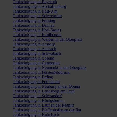
Tankreinigung in Bayreuth
Tankreinigung in Aschaffenburg
Tankreinigung in Neu-Ulm
Tankreinigung in Schweinfurt
Tankreinigung in Freising
Tankreinigung in Dachau
Tankreinigung in Hof (Saale)
Tankreinigung in Kaufbeuren
Tankreinigung in Weiden in der Oberpfalz
Tankreinigung in Amberg
Tankreinigung in Ansbach
Tankreinigung in Schwabach
Tankreinigung in Coburg
Tankreinigung in Germering
Tankreinigung in Neumarkt in der Oberpfalz
Tankreinigung in Fürstenfeldbruck
Tankreinigung in Erding
Tankreinigung in Forchheim
Tankreinigung in Neuburg an der Donau
Tankreinigung in Landsberg am Lech
Tankreinigung in Schwandorf
Tankreinigung in Königsbrunn
Tankreinigung in Lauf an der Pegnitz
Tankreinigung in Pfaffenhofen an der Ilm
Tankreinigung in Kulmbach