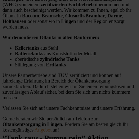
(WHG) von einem
zertifizierten Fachbetrieb
übernommen und
dann auch bescheinigt werden. Wir kommen zu Ihnen, egal ob ihr
Öltank in
Baccum
,
Bramsche
,
Clusorth-Bramhar
,
Darme
,
Holthausen
oder sonst wo in
Lingen
und der Region entsorgt
werden muss.
Wir demontieren Öltanks in allen Bauformen:
Kellertanks
aus Stahl
Batterietanks
aus Kunststoff oder Metall
oberirdische
zylindrische Tanks
Stilllegung von
Erdtanks
Unsere Partnerbetriebe sind TÜV-zertifiziert und können auf
jahrelange Erfahrung im Bereich der Öltankentsorgung
zurückblicken. Dadurch stellen wir für Sie einen reibungslosen und
zuverlässigen Ablauf sicher, bei dem Sie sich um nichts kümmern
müssen.
Verlassen Sie sich auf unsere Fachkenntnisse und unsere Erfahrung.
Gerne beraten wir Sie persönlich am Telefon zur
Öltankentsorgung in Lingen
. Fordern Sie am besten gleich Ihr
kostengünstiges
Angebot
an!
”Tank raus - Pumpe rein” Aktion