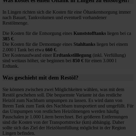
Was kostet es einen Öltank in Lingen zu entsorgen?
In Lingen richten sich die Kosten für eine Öltankentsorgung immer
nach Bauart, Tankvolumen und eventuell vorhandener
Restölmenge.
Die Kosten für die Entsorgung eines
Kunststofftanks
liegen bei ca
385 €
.
Die Kosten für die Demontage eines
Stahltanks
liegen bei einem
2.000 l Tank bei etwa
660 €
.
Der Kostenaufwand einer
Erdtankstilllegung
(inkl. Verfüllung)
sind weitaus höher, sie beginnen bei
850 €
für einen 3.000 l
Erdtank.
Was geschieht mit dem Restöl?
Sie können zwischen zwei Möglichkeiten wählen, was mit dem
Restöl geschehen soll. Die bequemste Variante ist das restliche
Heizöl zum Nachbarn umpumpen zu lassen. Es wird dann von
Ihrem Tank zum Tank des Nachbarn transportiert und umgefüllt. Für
das Umpumpen von restlichen Heizölmengen werden häufig
Pauschalen je 1.000 Litern berechnet. Bei größeren Entfernungen
sind die Kosten von der Transportstrecke (km) abhängig. Daher
sollte sich das Ziel der Heizölumfüllung möglichst in der Region
Lingen befinden.