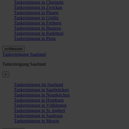
Tankreinigung in Chemnitz
Tankreinigung in Zwickau
Tankreinigung in Plauen
Tankreinigung in Görlitz
Tankreinigung in Freiberg
Tankreinigung in Bautzen
Tankreinigung in Radebeul
Tankreinigung in Pirna
schliessen
Tankreinigung Saarland
Tankreinigung Saarland
×
Tankreinigung im Saarland
Tankreinigung in Saarbrücken
Tankreinigung in Neunkirchen
Tankreinigung in Homburg
Tankreinigung in Völklingen
Tankreinigung in St. Ingbert
Tankreinigung in Saarlouis
Tankreinigung in Merzig