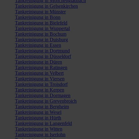
Tankreinigung in Mönchengladbach
Tankreinigung in Gelsenkirchen
Tankreinigung in Münster
Tankreinigung in Bonn
Tankreinigung in Bielefeld
Tankreinigung in Wuppertal
Tankreinigung in Bochum
Tankreinigung in Duisburg
Tankreinigung in Essen
Tankreinigung in Dortmund
Tankreinigung in Düsseldorf
Tankreinigung in Düren
Tankreinigung in Ratingen
Tankreinigung in Velbert
Tankreinigung in Viersen
Tankreinigung in Troisdorf
Tankreinigung in Kerpen
Tankreinigung in Dormagen
Tankreinigung in Grevenbroich
Tankreinigung in Bergheim
Tankreinigung in Wesel
Tankreinigung in Hürth
Tankreinigung in Langenfeld
Tankreinigung in Witten
Tankreinigung in Iserlohn