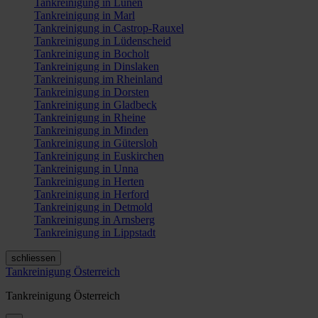
Tankreinigung in Lünen
Tankreinigung in Marl
Tankreinigung in Castrop-Rauxel
Tankreinigung in Lüdenscheid
Tankreinigung in Bocholt
Tankreinigung in Dinslaken
Tankreinigung im Rheinland
Tankreinigung in Dorsten
Tankreinigung in Gladbeck
Tankreinigung in Rheine
Tankreinigung in Minden
Tankreinigung in Gütersloh
Tankreinigung in Euskirchen
Tankreinigung in Unna
Tankreinigung in Herten
Tankreinigung in Herford
Tankreinigung in Detmold
Tankreinigung in Arnsberg
Tankreinigung in Lippstadt
schliessen
Tankreinigung Österreich
Tankreinigung Österreich