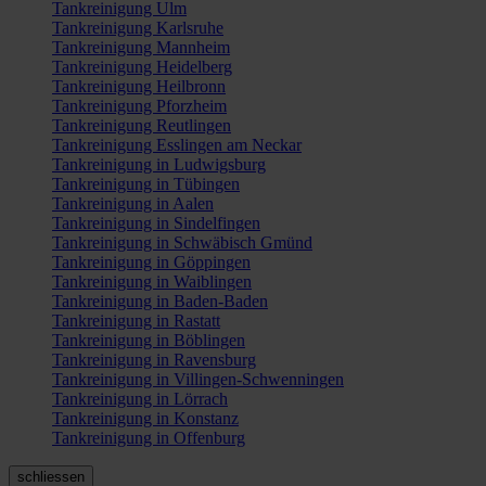
Tankreinigung Ulm
Tankreinigung Karlsruhe
Tankreinigung Mannheim
Tankreinigung Heidelberg
Tankreinigung Heilbronn
Tankreinigung Pforzheim
Tankreinigung Reutlingen
Tankreinigung Esslingen am Neckar
Tankreinigung in Ludwigsburg
Tankreinigung in Tübingen
Tankreinigung in Aalen
Tankreinigung in Sindelfingen
Tankreinigung in Schwäbisch Gmünd
Tankreinigung in Göppingen
Tankreinigung in Waiblingen
Tankreinigung in Baden-Baden
Tankreinigung in Rastatt
Tankreinigung in Böblingen
Tankreinigung in Ravensburg
Tankreinigung in Villingen-Schwenningen
Tankreinigung in Lörrach
Tankreinigung in Konstanz
Tankreinigung in Offenburg
schliessen