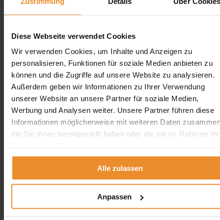
Zustimmung
Details
Über Cookie
Erdtank stilllegen vor Ort
Erdtank stilllegen NRW
Erdtank stilllegen Hamburg
Diese Webseite verwendet Cookies
Erdtank stilllegen Berlin
Erdtank stilllegen Bremen
Wir verwenden Cookies, um Inhalte und Anzeigen zu
Erdtank stilllegen Hessen
personalisieren, Funktionen für soziale Medien anbieten zu
Erdtank stilllegen Niedersachsen
können und die Zugriffe auf unsere Website zu analysieren.
Erdtank stilllegen Rheinland-Pfalz
Außerdem geben wir Informationen zu Ihrer Verwendung
Tankreinigung vor Ort
unserer Website an unsere Partner für soziale Medien,
Werbung und Analysen weiter. Unsere Partner führen diese
Tankreinigung Deutschland
Informationen möglicherweise mit weiteren Daten zusammen
Tankreinigung Deutschland
die Sie ihnen bereitgestellt haben oder die sie im Rahmen Ihr
Nutzung der Dienste gesammelt haben.
×
Tankreinigung in der Nähe
Alle zulassen
Tankreinigung in Berlin
Tankreinigung in Hamburg
Tankreinigung in Bremen
Anpassen
Tankreinigung in Bremerhaven