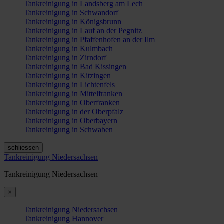
Tankreinigung in Landsberg am Lech
Tankreinigung in Schwandorf
Tankreinigung in Königsbrunn
Tankreinigung in Lauf an der Pegnitz
Tankreinigung in Pfaffenhofen an der Ilm
Tankreinigung in Kulmbach
Tankreinigung in Zirndorf
Tankreinigung in Bad Kissingen
Tankreinigung in Kitzingen
Tankreinigung in Lichtenfels
Tankreinigung in Mittelfranken
Tankreinigung in Oberfranken
Tankreinigung in der Oberpfalz
Tankreinigung in Oberbayern
Tankreinigung in Schwaben
schliessen
Tankreinigung Niedersachsen
Tankreinigung Niedersachsen
×
Tankreinigung Niedersachsen
Tankreinigung Hannover