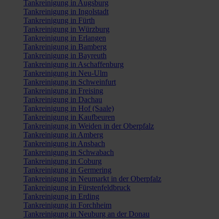
Tankreinigung in Augsburg
Tankreinigung in Ingolstadt
Tankreinigung in Fürth
Tankreinigung in Würzburg
Tankreinigung in Erlangen
Tankreinigung in Bamberg
Tankreinigung in Bayreuth
Tankreinigung in Aschaffenburg
Tankreinigung in Neu-Ulm
Tankreinigung in Schweinfurt
Tankreinigung in Freising
Tankreinigung in Dachau
Tankreinigung in Hof (Saale)
Tankreinigung in Kaufbeuren
Tankreinigung in Weiden in der Oberpfalz
Tankreinigung in Amberg
Tankreinigung in Ansbach
Tankreinigung in Schwabach
Tankreinigung in Coburg
Tankreinigung in Germering
Tankreinigung in Neumarkt in der Oberpfalz
Tankreinigung in Fürstenfeldbruck
Tankreinigung in Erding
Tankreinigung in Forchheim
Tankreinigung in Neuburg an der Donau