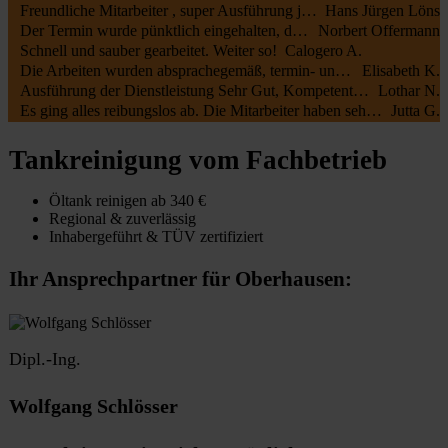
Freundliche Mitarbeiter , super Ausführung jederzeit zu empfehlen
Hans Jürgen Löns
Der Termin wurde pünktlich eingehalten, die Mitarbeiter waren kundenfreundlich und haben alles gut erledigt. Die Rechnung entsprach dem Auftrag.
Norbert Offermann
Schnell und sauber gearbeitet. Weiter so!
Calogero A.
Die Arbeiten wurden absprachegemäß, termin- und fachgerecht zu unserer vollsten Zufriedenheit durchgeführt. Sehr freundliche Kommunikation sowohl mit Öltank24 als auch mit der Fa. Botec
Elisabeth K.
Ausführung der Dienstleistung Sehr Gut, Kompetente Mitarbeiter, Sehr Freundliches Personal
Lothar N.
Es ging alles reibungslos ab. Die Mitarbeiter haben sehr schnell und sauber gearbeitet.
Jutta G.
Tankreinigung vom Fachbetrieb
Öltank reinigen ab 340 €
Regional & zuverlässig
Inhabergeführt & TÜV zertifiziert
Ihr Ansprechpartner für Oberhausen:
Dipl.-Ing.
Wolfgang Schlösser