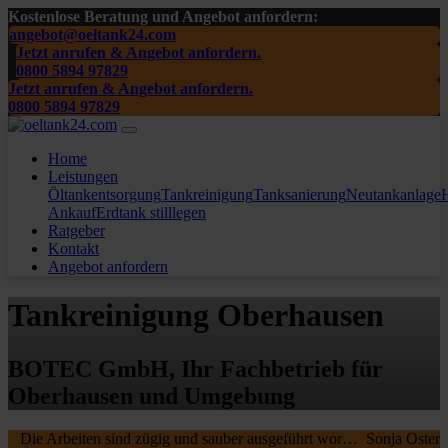
Kostenlose Beratung und Angebot anfordern:
angebot@oeltank24.com
Jetzt anrufen & Angebot anfordern.
0800 5894 97829
Jetzt anrufen & Angebot anfordern.
0800 5894 97829
Home
Leistungen
Öltankentsorgung
Tankreinigung
Tanksanierung
Neutankanlage
H
Ankauf
Erdtank stilllegen
Ratgeber
Kontakt
Angebot anfordern
Tankreinigung Oberhausen
BOTEC GmbH, Ihr Fachbetrieb für
Oberhausen und Umgebung
Die Arbeiten sind zügig und sauber ausgeführt worden, wir waren sehr zufrieden. Die MA waren freundlich , nochmal ein Danke schön an die beiden.
Sonja Oster