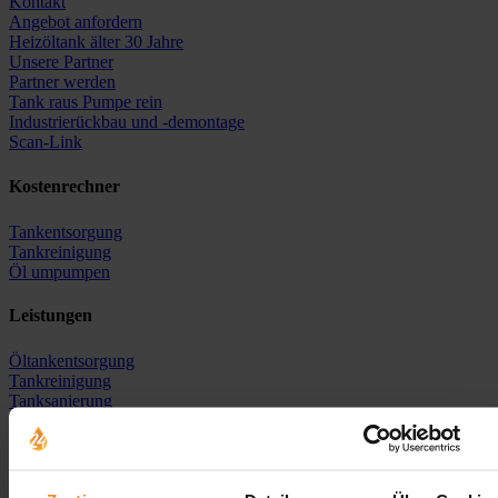
Kontakt
Angebot anfordern
Heizöltank älter 30 Jahre
Unsere Partner
Partner werden
Tank raus Pumpe rein
Industrierückbau und -demontage
Scan-Link
Kostenrechner
Tankentsorgung
Tankreinigung
Öl umpumpen
Leistungen
Öltankentsorgung
Tankreinigung
Tanksanierung
Neutankanlage
Heizöl-Ankauf
Erdtank stilllegen