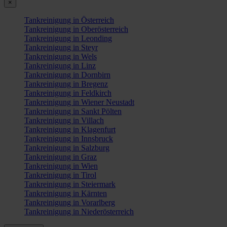
×
Tankreinigung in Österreich
Tankreinigung in Oberösterreich
Tankreinigung in Leonding
Tankreinigung in Steyr
Tankreinigung in Wels
Tankreinigung in Linz
Tankreinigung in Dornbirn
Tankreinigung in Bregenz
Tankreinigung in Feldkirch
Tankreinigung in Wiener Neustadt
Tankreinigung in Sankt Pölten
Tankreinigung in Villach
Tankreinigung in Klagenfurt
Tankreinigung in Innsbruck
Tankreinigung in Salzburg
Tankreinigung in Graz
Tankreinigung in Wien
Tankreinigung in Tirol
Tankreinigung in Steiermark
Tankreinigung in Kärnten
Tankreinigung in Vorarlberg
Tankreinigung in Niederösterreich