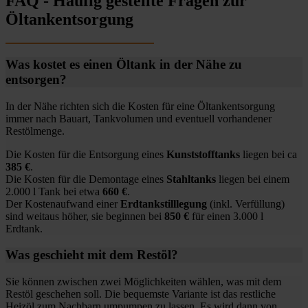
FAQ - Häufig gestellte Fragen zur
Öltankentsorgung
Was kostet es einen Öltank in der Nähe zu
entsorgen?
In der Nähe richten sich die Kosten für eine Öltankentsorgung
immer nach Bauart, Tankvolumen und eventuell vorhandener
Restölmenge.
Die Kosten für die Entsorgung eines
Kunststofftanks
liegen bei ca
385 €
.
Die Kosten für die Demontage eines
Stahltanks
liegen bei einem
2.000 l Tank bei etwa
660 €
.
Der Kostenaufwand einer
Erdtankstilllegung
(inkl. Verfüllung)
sind weitaus höher, sie beginnen bei
850 €
für einen 3.000 l
Erdtank.
Was geschieht mit dem Restöl?
Sie können zwischen zwei Möglichkeiten wählen, was mit dem
Restöl geschehen soll. Die bequemste Variante ist das restliche
Heizöl zum Nachbarn umpumpen zu lassen. Es wird dann von