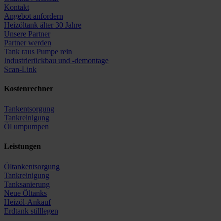
Kontakt
Angebot anfordern
Heizöltank älter 30 Jahre
Unsere Partner
Partner werden
Tank raus Pumpe rein
Industrierückbau und -demontage
Scan-Link
Kostenrechner
Tankentsorgung
Tankreinigung
Öl umpumpen
Leistungen
Öltankentsorgung
Tankreinigung
Tanksanierung
Neue Öltanks
Heizöl-Ankauf
Erdtank stilllegen