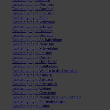
Tankreinigung in Nürnberg
Tankreinigung in Augsburg
Tankreinigung in Ingolstadt
Tankreinigung in Fürth
Tankreinigung in Würzburg
Tankreinigung in Erlangen
Tankreinigung in Bamberg
Tankreinigung in Bayreuth
Tankreinigung in Aschaffenburg
Tankreinigung in Neu-Ulm
Tankreinigung in Schweinfurt
Tankreinigung in Freising
Tankreinigung in Dachau
Tankreinigung in Hof (Saale)
Tankreinigung in Kaufbeuren
Tankreinigung in Weiden in der Oberpfalz
Tankreinigung in Amberg
Tankreinigung in Ansbach
Tankreinigung in Schwabach
Tankreinigung in Coburg
Tankreinigung in Germering
Tankreinigung in Neumarkt in der Oberpfalz
Tankreinigung in Fürstenfeldbruck
Tankreinigung in Erding