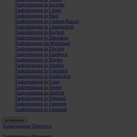
Tankreinigung in Iserlohn
Tankreinigung in Lünen
Tankreinigung in Marl
Tankreinigung in Castrop-Rauxel
Tankreinigung in Lüdenscheid
Tankreinigung in Bocholt
Tankreinigung in Dinslaken
Tankreinigung im Rheinland
Tankreinigung in Dorsten
Tankreinigung in Gladbeck
Tankreinigung in Rheine
Tankreinigung in Minden
Tankreinigung in Gütersloh
Tankreinigung in Euskirchen
Tankreinigung in Unna
Tankreinigung in Herten
Tankreinigung in Herford
Tankreinigung in Detmold
Tankreinigung in Arnsberg
Tankreinigung in Lippstadt
schliessen
Tankreinigung Österreich
Tankreinigung Österreich