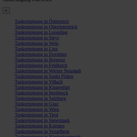
×
Tankreinigung in Österreich
Tankreinigung in Oberösterreich
Tankreinigung in Leonding
Tankreinigung in Steyr
Tankreinigung in Wels
Tankreinigung in Linz
Tankreinigung in Dornbirn
Tankreinigung in Bregenz
Tankreinigung in Feldkirch
Tankreinigung in Wiener Neustadt
Tankreinigung in Sankt Pölten
Tankreinigung in Villach
Tankreinigung in Klagenfurt
Tankreinigung in Innsbruck
Tankreinigung in Salzburg
Tankreinigung in Graz
Tankreinigung in Wien
Tankreinigung in Tirol
Tankreinigung in Steiermark
Tankreinigung in Kärnten
Tankreinigung in Vorarlberg
Tankreinigung in Niederösterreich