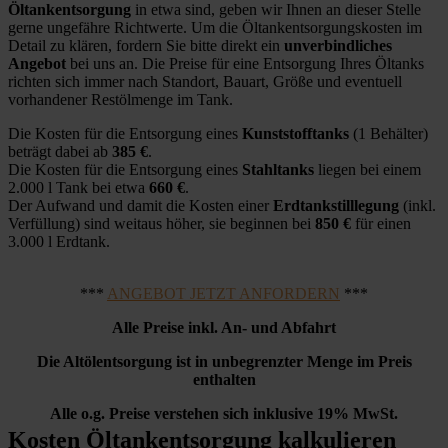
Öltankentsorgung
in etwa sind, geben wir Ihnen an dieser Stelle
gerne ungefähre Richtwerte. Um die Öltankentsorgungskosten im
Detail zu klären, fordern Sie bitte direkt ein
unverbindliches
Angebot
bei uns an. Die Preise für eine Entsorgung Ihres Öltanks
richten sich immer nach Standort, Bauart, Größe und eventuell
vorhandener Restölmenge im Tank.
Die Kosten für die Entsorgung eines
Kunststofftanks
(1 Behälter)
beträgt dabei ab
385 €
.
Die Kosten für die Entsorgung eines
Stahltanks
liegen bei einem
2.000 l Tank bei etwa
660 €
.
Der Aufwand und damit die Kosten einer
Erdtankstilllegung
(inkl.
Verfüllung) sind weitaus höher, sie beginnen bei
850 €
für einen
3.000 l Erdtank.
***
ANGEBOT JETZT ANFORDERN
***
Alle Preise inkl. An- und Abfahrt
Die Altölentsorgung ist in unbegrenzter Menge im Preis
enthalten
Alle o.g. Preise verstehen sich inklusive 19% MwSt.
Kosten Öltankentsorgung kalkulieren