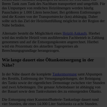
Ihrem Tank zum Tank des Nachbarn transportiert und umgefüllt. Für
das Umpumpen von restlichen Heizölmengen werden häufig
Pauschalen je 1.000 Litern berechnet. Bei größeren Entfernungen
sind die Kosten von der Transportstrecke (km) abhängig. Daher
sollte sich das Ziel der Heizölumfüllung möglichst in der Region der
Nähe befinden.
Alternativ besteht die Möglichkeit eines
Heizöl-Ankaufs
. Hierbei
wird das restliche Heizöl vom ausführenden Fachbetrieb in Zahlung
genommen und auf die Entsorgungskosten angerechnet. Hierbei
wird ein Prozentsatz des aktuellen Tagespreises als
Berechnungsgrundlage herangezogen.
Wie lange dauert eine Öltankentsorgung in der
Nähe?
In der Nähe dauert die komplette
Tankentsorgung
samt Abpumpen
des Restöls, Entfernung der Versorgungsleitungen, der Reinigung
des Tanks sowie der eigentlichen Demontage zwischen vier Stunden
und zwei Arbeitstagen. Die genaue Arbeitsdauer ist abhängig von
der Bauart sowie dem Tankvolumen des zu entsorgenden Öltanks.
Die Entsorgung einer Kunststoffbatterie-Tankanlage dauert rund
vier Stunden, die eines 14.000 Liter Stahltanks ca acht Stunden.