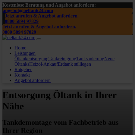
Kostenlose Beratung und Angebot anfordern:
angebot@oeltank24.com
Jetzt anrufen & Angebot anfordern.
0800 5894 97829
Jetzt anrufen & Angebot anfordern.
0800 5894 97829
Home
Leistungen
Öltankentsorgung
Tankreinigung
Tanksanierung
Neue
Öltanks
Heizöl-Ankauf
Erdtank stilllegen
Ratgeber
Kontakt
Angebot anfordern
Entsorgung Öltank in Ihrer
Nähe
Tankdemontage vom Fachbetrieb aus
Ihrer Region