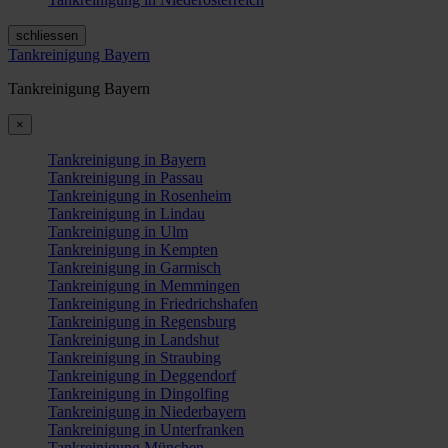
schliessen
Tankreinigung Bayern
Tankreinigung Bayern
×
Tankreinigung in Bayern
Tankreinigung in Passau
Tankreinigung in Rosenheim
Tankreinigung in Lindau
Tankreinigung in Ulm
Tankreinigung in Kempten
Tankreinigung in Garmisch
Tankreinigung in Memmingen
Tankreinigung in Friedrichshafen
Tankreinigung in Regensburg
Tankreinigung in Landshut
Tankreinigung in Straubing
Tankreinigung in Deggendorf
Tankreinigung in Dingolfing
Tankreinigung in Niederbayern
Tankreinigung in Unterfranken
Tankreinigung München