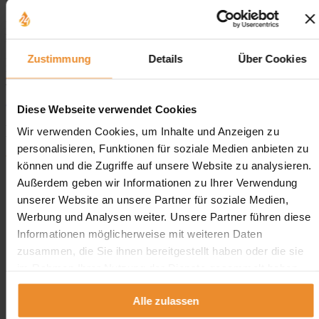
Bei Anfragen zur Entsorgung Ihrer Öltankanlage erhalten Sie in der
Regel innerhalb eines Arbeitstages ein Angebot.
Zustimmung
Details
Über Cookies
Für ein Angebot benötigen wir Ihre Kontaktdaten sowie eine kurze
Beschreibung der zu demontierenden Tankanlage (Tankart und
Tankvolumen). Hier können Sie jederzeit ein unverbindliches
Angebot anfordern.
Diese Webseite verwendet Cookies
Das sagen unsere Kunden
Wir verwenden Cookies, um Inhalte und Anzeigen zu
personalisieren, Funktionen für soziale Medien anbieten zu
können und die Zugriffe auf unsere Website zu analysieren.
Außerdem geben wir Informationen zu Ihrer Verwendung
unserer Website an unsere Partner für soziale Medien,
Werbung und Analysen weiter. Unsere Partner führen diese
Aufgrund Ihrer Datenschutzeinstellungen können wir Ihnen
Informationen möglicherweise mit weiteren Daten
Bewertungen hier leider nicht anzeigen.
zusammen, die Sie ihnen bereitgestellt haben oder die sie
im Rahmen Ihrer Nutzung der Dienste gesammelt haben.
Klicken Sie hier um Ihre Einstellungen zu bearbeiten.
Alle zulassen