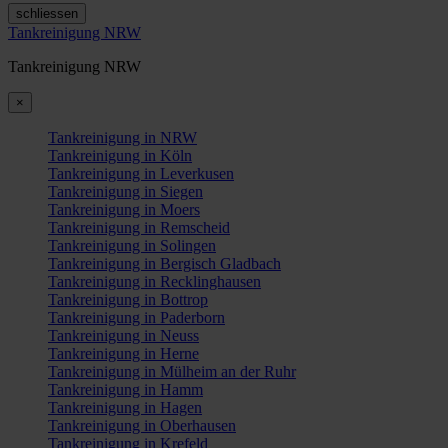
schliessen
Tankreinigung NRW
Tankreinigung NRW
×
Tankreinigung in NRW
Tankreinigung in Köln
Tankreinigung in Leverkusen
Tankreinigung in Siegen
Tankreinigung in Moers
Tankreinigung in Remscheid
Tankreinigung in Solingen
Tankreinigung in Bergisch Gladbach
Tankreinigung in Recklinghausen
Tankreinigung in Bottrop
Tankreinigung in Paderborn
Tankreinigung in Neuss
Tankreinigung in Herne
Tankreinigung in Mülheim an der Ruhr
Tankreinigung in Hamm
Tankreinigung in Hagen
Tankreinigung in Oberhausen
Tankreinigung in Krefeld