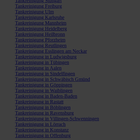
Tankreinigung Stuttgart
Tankreinigung Freiburg
Tankreinigung Ulm
Tankreinigung Karlsruhe
Tankreinigung Mannheim
Tankreinigung Heidelberg
Tankreinigung Heilbronn
Tankreinigung Pforzheim
Tankreinigung Reutlingen
Tankreinigung Esslingen am Neckar
Tankreinigung in Ludwigsburg
Tankreinigung in Tübingen
Tankreinigung in Aalen
Tankreinigung in Sindelfingen
Tankreinigung in Schwäbisch Gmünd
Tankreinigung in Göppingen
Tankreinigung in Waiblingen
Tankreinigung in Baden-Baden
Tankreinigung in Rastatt
Tankreinigung in Böblingen
Tankreinigung in Ravensburg
Tankreinigung in Villingen-Schwenningen
Tankreinigung in Lörrach
Tankreinigung in Konstanz
Tankreinigung in Offenburg