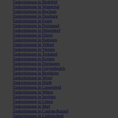
Tankreinigung in Bielefeld
Tankreinigung in Wuppertal
Tankreinigung in Bochum
Tankreinigung in Duisburg
Tankreinigung in Essen
Tankreinigung in Dortmund
Tankreinigung in Düsseldorf
Tankreinigung in Düren
Tankreinigung in Ratingen
Tankreinigung in Velbert
Tankreinigung in Viersen
Tankreinigung in Troisdorf
Tankreinigung in Kerpen
Tankreinigung in Dormagen
Tankreinigung in Grevenbroich
Tankreinigung in Bergheim
Tankreinigung in Wesel
Tankreinigung in Hürth
Tankreinigung in Langenfeld
Tankreinigung in Witten
Tankreinigung in Iserlohn
Tankreinigung in Lünen
Tankreinigung in Marl
Tankreinigung in Castrop-Rauxel
Tankreinigung in Lüdenscheid