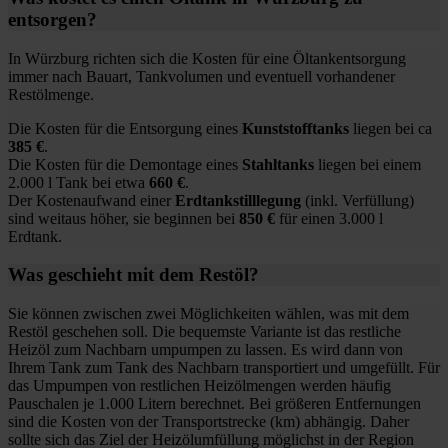
entsorgen?
In Würzburg richten sich die Kosten für eine Öltankentsorgung
immer nach Bauart, Tankvolumen und eventuell vorhandener
Restölmenge.
Die Kosten für die Entsorgung eines
Kunststofftanks
liegen bei ca
385 €
.
Die Kosten für die Demontage eines
Stahltanks
liegen bei einem
2.000 l Tank bei etwa
660 €
.
Der Kostenaufwand einer
Erdtankstilllegung
(inkl. Verfüllung)
sind weitaus höher, sie beginnen bei
850 €
für einen 3.000 l
Erdtank.
Was geschieht mit dem Restöl?
Sie können zwischen zwei Möglichkeiten wählen, was mit dem
Restöl geschehen soll. Die bequemste Variante ist das restliche
Heizöl zum Nachbarn umpumpen zu lassen. Es wird dann von
Ihrem Tank zum Tank des Nachbarn transportiert und umgefüllt. Für
das Umpumpen von restlichen Heizölmengen werden häufig
Pauschalen je 1.000 Litern berechnet. Bei größeren Entfernungen
sind die Kosten von der Transportstrecke (km) abhängig. Daher
sollte sich das Ziel der Heizölumfüllung möglichst in der Region