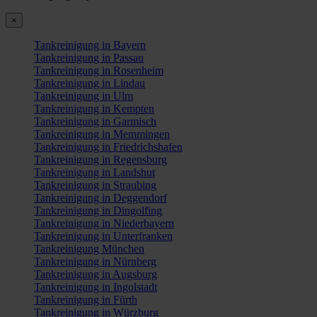
×
Tankreinigung in Bayern
Tankreinigung in Passau
Tankreinigung in Rosenheim
Tankreinigung in Lindau
Tankreinigung in Ulm
Tankreinigung in Kempten
Tankreinigung in Garmisch
Tankreinigung in Memmingen
Tankreinigung in Friedrichshafen
Tankreinigung in Regensburg
Tankreinigung in Landshut
Tankreinigung in Straubing
Tankreinigung in Deggendorf
Tankreinigung in Dingolfing
Tankreinigung in Niederbayern
Tankreinigung in Unterfranken
Tankreinigung München
Tankreinigung in Nürnberg
Tankreinigung in Augsburg
Tankreinigung in Ingolstadt
Tankreinigung in Fürth
Tankreinigung in Würzburg