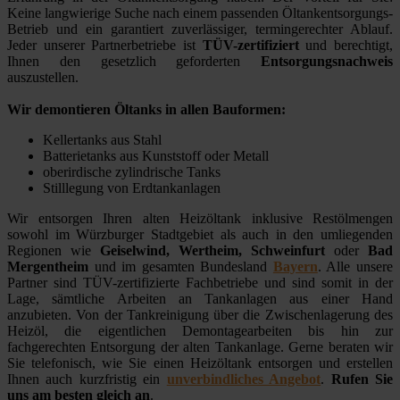
Keine langwierige Suche nach einem passenden Öltankentsorgungs-
Betrieb und ein garantiert zuverlässiger, termingerechter Ablauf.
Jeder unserer Partnerbetriebe ist
TÜV-zertifiziert
und berechtigt,
Ihnen den gesetzlich geforderten
Entsorgungsnachweis
auszustellen.
Wir demontieren Öltanks in allen Bauformen:
Kellertanks aus Stahl
Batterietanks aus Kunststoff oder Metall
oberirdische zylindrische Tanks
Stilllegung von Erdtankanlagen
Wir entsorgen Ihren alten Heizöltank inklusive Restölmengen
sowohl im Würzburger Stadtgebiet als auch in den umliegenden
Regionen wie
Geiselwind, Wertheim, Schweinfurt
oder
Bad
Mergentheim
und im gesamten Bundesland
Bayern
. Alle unsere
Partner sind TÜV-zertifizierte Fachbetriebe und sind somit in der
Lage, sämtliche Arbeiten an Tankanlagen aus einer Hand
anzubieten. Von der Tankreinigung über die Zwischenlagerung des
Heizöl, die eigentlichen Demontagearbeiten bis hin zur
fachgerechten Entsorgung der alten Tankanlage. Gerne beraten wir
Sie telefonisch, wie Sie einen Heizöltank entsorgen und erstellen
Ihnen auch kurzfristig ein
unverbindliches Angebot
.
Rufen Sie
uns am besten gleich an
.