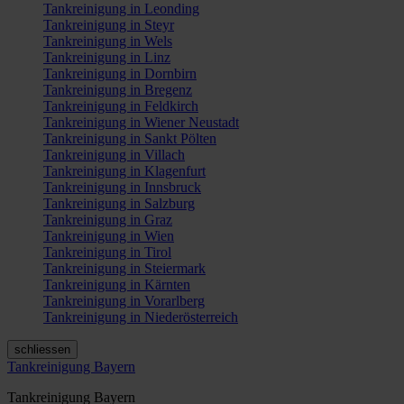
Tankreinigung in Leonding
Tankreinigung in Steyr
Tankreinigung in Wels
Tankreinigung in Linz
Tankreinigung in Dornbirn
Tankreinigung in Bregenz
Tankreinigung in Feldkirch
Tankreinigung in Wiener Neustadt
Tankreinigung in Sankt Pölten
Tankreinigung in Villach
Tankreinigung in Klagenfurt
Tankreinigung in Innsbruck
Tankreinigung in Salzburg
Tankreinigung in Graz
Tankreinigung in Wien
Tankreinigung in Tirol
Tankreinigung in Steiermark
Tankreinigung in Kärnten
Tankreinigung in Vorarlberg
Tankreinigung in Niederösterreich
schliessen
Tankreinigung Bayern
Tankreinigung Bayern