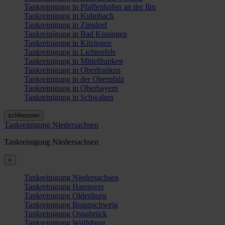
Tankreinigung in Pfaffenhofen an der Ilm
Tankreinigung in Kulmbach
Tankreinigung in Zirndorf
Tankreinigung in Bad Kissingen
Tankreinigung in Kitzingen
Tankreinigung in Lichtenfels
Tankreinigung in Mittelfranken
Tankreinigung in Oberfranken
Tankreinigung in der Oberpfalz
Tankreinigung in Oberbayern
Tankreinigung in Schwaben
schliessen
Tankreinigung Niedersachsen
Tankreinigung Niedersachsen
×
Tankreinigung Niedersachsen
Tankreinigung Hannover
Tankreinigung Oldenburg
Tankreinigung Braunschweig
Tankreinigung Osnabrück
Tankreinigung Wolfsburg