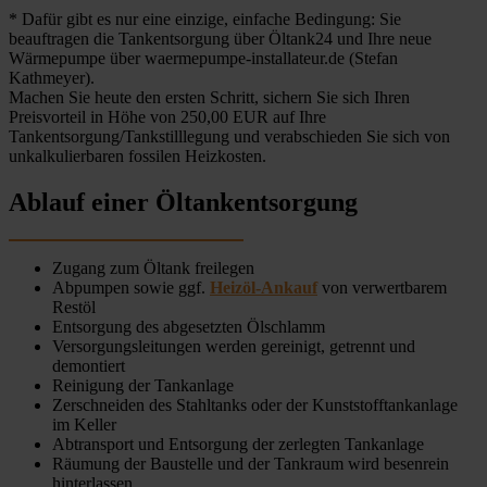
* Dafür gibt es nur eine einzige, einfache Bedingung: Sie
beauftragen die Tankentsorgung über Öltank24 und Ihre neue
Wärmepumpe über waermepumpe-installateur.de (Stefan
Kathmeyer).
Machen Sie heute den ersten Schritt, sichern Sie sich Ihren
Preisvorteil in Höhe von 250,00 EUR auf Ihre
Tankentsorgung/Tankstilllegung und verabschieden Sie sich von
unkalkulierbaren fossilen Heizkosten.
Ablauf einer Öltankentsorgung
Zugang zum Öltank freilegen
Abpumpen sowie ggf.
Heizöl-Ankauf
von verwertbarem
Restöl
Entsorgung des abgesetzten Ölschlamm
Versorgungsleitungen werden gereinigt, getrennt und
demontiert
Reinigung der Tankanlage
Zerschneiden des Stahltanks oder der Kunststofftankanlage
im Keller
Abtransport und Entsorgung der zerlegten Tankanlage
Räumung der Baustelle und der Tankraum wird besenrein
hinterlassen