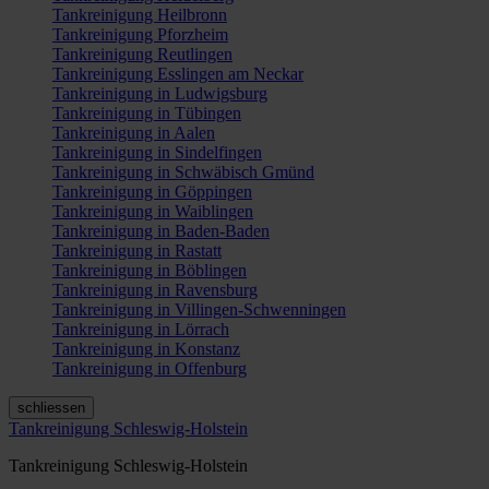
Tankreinigung Heilbronn
Tankreinigung Pforzheim
Tankreinigung Reutlingen
Tankreinigung Esslingen am Neckar
Tankreinigung in Ludwigsburg
Tankreinigung in Tübingen
Tankreinigung in Aalen
Tankreinigung in Sindelfingen
Tankreinigung in Schwäbisch Gmünd
Tankreinigung in Göppingen
Tankreinigung in Waiblingen
Tankreinigung in Baden-Baden
Tankreinigung in Rastatt
Tankreinigung in Böblingen
Tankreinigung in Ravensburg
Tankreinigung in Villingen-Schwenningen
Tankreinigung in Lörrach
Tankreinigung in Konstanz
Tankreinigung in Offenburg
schliessen
Tankreinigung Schleswig-Holstein
Tankreinigung Schleswig-Holstein