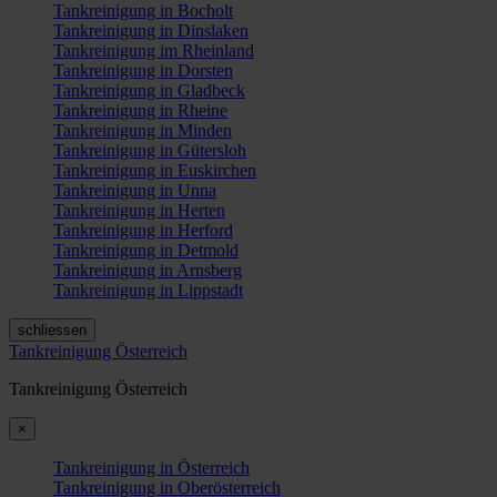
Tankreinigung in Bocholt
Tankreinigung in Dinslaken
Tankreinigung im Rheinland
Tankreinigung in Dorsten
Tankreinigung in Gladbeck
Tankreinigung in Rheine
Tankreinigung in Minden
Tankreinigung in Gütersloh
Tankreinigung in Euskirchen
Tankreinigung in Unna
Tankreinigung in Herten
Tankreinigung in Herford
Tankreinigung in Detmold
Tankreinigung in Arnsberg
Tankreinigung in Lippstadt
schliessen
Tankreinigung Österreich
Tankreinigung Österreich
×
Tankreinigung in Österreich
Tankreinigung in Oberösterreich