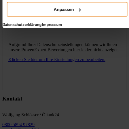
Wir freuen uns auf Ihre Anfrage und senden Ihnen
Anpassen
gerne ein unverbindliches Angebot!
Datenschutzerklärung
Impressum
Aufgrund Ihrer Datenschutzeinstellungen können wir Ihnen
unsere ProvenExpert Bewertungen hier leider nicht anzeigen.
Klicken Sie hier um Ihre Einstellungen zu bearbeiten.
Kontakt
Wolfgang Schlösser / Öltank24
0800 5894 97829