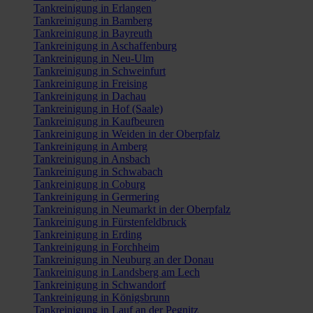
Tankreinigung in Erlangen
Tankreinigung in Bamberg
Tankreinigung in Bayreuth
Tankreinigung in Aschaffenburg
Tankreinigung in Neu-Ulm
Tankreinigung in Schweinfurt
Tankreinigung in Freising
Tankreinigung in Dachau
Tankreinigung in Hof (Saale)
Tankreinigung in Kaufbeuren
Tankreinigung in Weiden in der Oberpfalz
Tankreinigung in Amberg
Tankreinigung in Ansbach
Tankreinigung in Schwabach
Tankreinigung in Coburg
Tankreinigung in Germering
Tankreinigung in Neumarkt in der Oberpfalz
Tankreinigung in Fürstenfeldbruck
Tankreinigung in Erding
Tankreinigung in Forchheim
Tankreinigung in Neuburg an der Donau
Tankreinigung in Landsberg am Lech
Tankreinigung in Schwandorf
Tankreinigung in Königsbrunn
Tankreinigung in Lauf an der Pegnitz