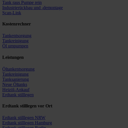
Tank raus Pumpe rein
Industrierückbau und -demontage
Scan-Link
Kostenrechner
Tankentsorgung
Tankreinigung
Öl umpumpen
Leistungen
Öltankentsorgung
Tankreinigung
Tanksanierung
Neue Öltanks
Heizöl-Ankauf
Erdtank stilllegen
Erdtank stilllegen vor Ort
Erdtank stilllegen NRW
Erdtank stilllegen Hamburg
Erdtank stilllegen Berlin