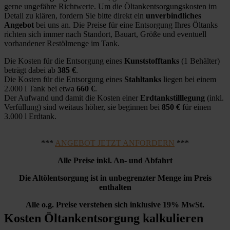
gerne ungefähre Richtwerte. Um die Öltankentsorgungskosten im
Detail zu klären, fordern Sie bitte direkt ein
unverbindliches
Angebot
bei uns an. Die Preise für eine Entsorgung Ihres Öltanks
richten sich immer nach Standort, Bauart, Größe und eventuell
vorhandener Restölmenge im Tank.
Die Kosten für die Entsorgung eines
Kunststofftanks
(1 Behälter)
beträgt dabei ab
385 €
.
Die Kosten für die Entsorgung eines
Stahltanks
liegen bei einem
2.000 l Tank bei etwa
660 €
.
Der Aufwand und damit die Kosten einer
Erdtankstilllegung
(inkl.
Verfüllung) sind weitaus höher, sie beginnen bei
850 €
für einen
3.000 l Erdtank.
***
ANGEBOT JETZT ANFORDERN
***
Alle Preise inkl. An- und Abfahrt
Die Altölentsorgung ist in unbegrenzter Menge im Preis
enthalten
Alle o.g. Preise verstehen sich inklusive 19% MwSt.
Kosten Öltankentsorgung kalkulieren