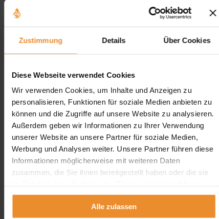
Beschreibung der zu demontierenden Tankanlage (Tankart und
Tankvolumen). Hier können Sie jederzeit ein unverbindliches
Angebot anfordern.
Zustimmung
Details
Über Cookies
Das sagen unsere Kunden
Diese Webseite verwendet Cookies
Wir verwenden Cookies, um Inhalte und Anzeigen zu
personalisieren, Funktionen für soziale Medien anbieten zu
Aufgrund Ihrer Datenschutzeinstellungen können wir Ihnen
können und die Zugriffe auf unsere Website zu analysieren.
unsere Bewertungen hier leider nicht anzeigen.
Außerdem geben wir Informationen zu Ihrer Verwendung
unserer Website an unsere Partner für soziale Medien,
Klicken Sie hier um Ihre Einstellungen zu bearbeiten.
Werbung und Analysen weiter. Unsere Partner führen diese
Informationen möglicherweise mit weiteren Daten
zusammen, die Sie ihnen bereitgestellt haben oder die sie
im Rahmen Ihrer Nutzung der Dienste gesammelt haben.
Jetzt individuelle Anfrage senden. Klicken Sie
hier!
Alle zulassen