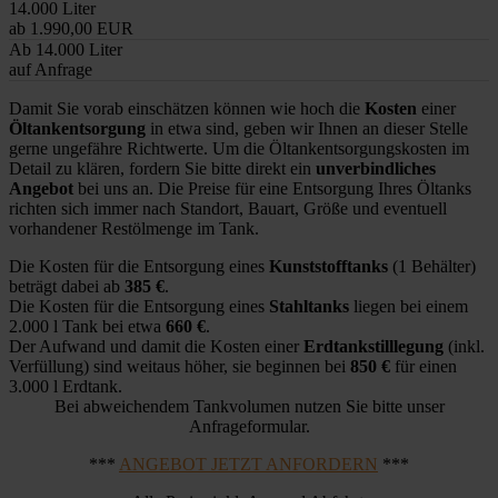
14.000 Liter
ab 1.990,00 EUR
Ab 14.000 Liter
auf Anfrage
Damit Sie vorab einschätzen können wie hoch die
Kosten
einer
Öltankentsorgung
in etwa sind, geben wir Ihnen an dieser Stelle
gerne ungefähre Richtwerte. Um die Öltankentsorgungskosten im
Detail zu klären, fordern Sie bitte direkt ein
unverbindliches
Angebot
bei uns an. Die Preise für eine Entsorgung Ihres Öltanks
richten sich immer nach Standort, Bauart, Größe und eventuell
vorhandener Restölmenge im Tank.
Die Kosten für die Entsorgung eines
Kunststofftanks
(1 Behälter)
beträgt dabei ab
385 €
.
Die Kosten für die Entsorgung eines
Stahltanks
liegen bei einem
2.000 l Tank bei etwa
660 €
.
Der Aufwand und damit die Kosten einer
Erdtankstilllegung
(inkl.
Verfüllung) sind weitaus höher, sie beginnen bei
850 €
für einen
3.000 l Erdtank.
Bei abweichendem Tankvolumen nutzen Sie bitte unser
Anfrageformular.
***
ANGEBOT JETZT ANFORDERN
***