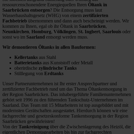
ressourcenschonendere Energiequellen Ihren
Öltank in
Saarbrücken entsorgen
? Die Entsorgung muss laut
Wasserhaushaltsgesetz (WHG) von einem
zertifizierten
Fachbetrieb
übernommen und dann auch bescheinigt werden. Wir
kommen zu Ihnen, egal ob ihr Öltank in
Saarbrücken
,
Neunkirchen
,
Homburg
,
Völklingen
,
St. Ingbert
,
Saarlouis
oder
sonst wo im
Saarland
entsorgt werden muss.
Wir demontieren Öltanks in allen Bauformen:
Kellertanks
aus Stahl
Batterietanks
aus Kunststoff oder Metall
oberirdische
zylindrische Tanks
Stilllegung von
Erdtanks
Unser Partnerunternehmen ist Ihr erster Ansprechpartner und
zertifizierter Fachbetrieb rund um das Thema Öltankentsorgung in
der Region Saarbrücken. Das inhabergeführte Familienunternehmen
gehört seit 1996 zu den führenden Tankschutz-Unternehmen im
Saarland. Das Team mit 15 Mitarbeitern ist top ausgebildet und mit
modernsten Gerätschaften ausgestattet. Hierdurch können wir eine
fachgerechte und gesetzeskonforme Tankentsorgung in der Region
Saarbrücken gewährleisten!
Von der
Tankreinigung
über die Zwischenlagerung des Heizöl, die
eigentlichen Demontagearbeiten bis hin zur fachgerechten