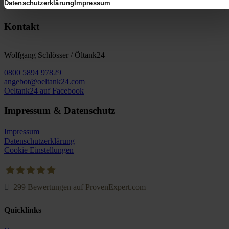
Datenschutzerklärung
Impressum
Kontakt
Wolfgang Schlösser / Öltank24
0800 5894 97829
angebot@oeltank24.com
Oeltank24 auf Facebook
Impressum & Datenschutz
Impressum
Datenschutzerklärung
Cookie Einstellungen
299
Bewertungen auf ProvenExpert.com
Oeltank24.com
Quicklinks