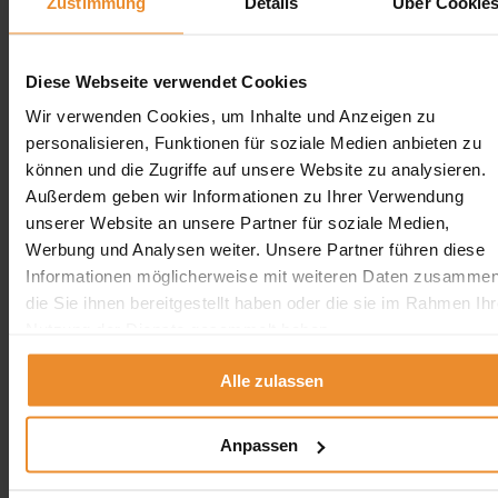
Zustimmung
Details
Über Cookie
Diese Webseite verwendet Cookies
Wir verwenden Cookies, um Inhalte und Anzeigen zu
Jetzt individuelle Anfrage senden. Klicken Sie
hier!
personalisieren, Funktionen für soziale Medien anbieten zu
können und die Zugriffe auf unsere Website zu analysieren.
Wir freuen uns auf Ihre Anfrage und senden Ihnen
Außerdem geben wir Informationen zu Ihrer Verwendung
gerne ein unverbindliches Angebot!
unserer Website an unsere Partner für soziale Medien,
Werbung und Analysen weiter. Unsere Partner führen diese
Informationen möglicherweise mit weiteren Daten zusammen
die Sie ihnen bereitgestellt haben oder die sie im Rahmen Ihr
Nutzung der Dienste gesammelt haben.
Aufgrund Ihrer Datenschutzeinstellungen können wir Ihnen
unsere ProvenExpert Bewertungen hier leider nicht anzeigen.
Alle zulassen
Klicken Sie hier um Ihre Einstellungen zu bearbeiten.
Anpassen