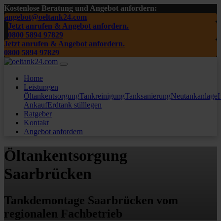
Kostenlose Beratung und Angebot anfordern:
angebot@oeltank24.com
Jetzt anrufen & Angebot anfordern.
0800 5894 97829
Jetzt anrufen & Angebot anfordern.
0800 5894 97829
Home
Leistungen
Öltankentsorgung
Tankreinigung
Tanksanierung
Neutankanlage
H
Ankauf
Erdtank stilllegen
Ratgeber
Kontakt
Angebot anfordern
Öltankentsorgung
Saarbrücken
Tankdemontage Saarbrücken vom
regionalen Fachbetrieb