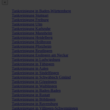
×
Tankreinigung in Baden-Württemberg
Tankreinigung Stuttgart
Tankreinigung Freiburg
Tankreinigung Ulm
Tankreinigung Karlsruhe
Tankreinigung Mannheim
Tankreinigung Heidelberg
Tankreinigung Heilbronn
Tankreinigung Pforzheim
Tankreinigung Reutlingen
Tankreinigung Esslingen am Neckar
Tankreinigung in Ludwigsburg
Tankreinigung in Tübingen
Tankreinigung in Aalen
Tankreinigung in Sindelfingen
Tankreinigung in Schwäbisch Gmünd
Tankreinigung in Göppingen
Tankreinigung in Waiblingen
Tankreinigung in Baden-Baden
Tankreinigung in Rastatt
Tankreinigung in Böblingen
Tankreinigung in Ravensburg
Tankreinigung in Villingen-Schwenningen