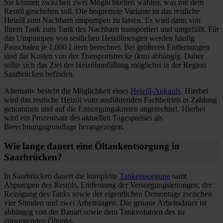
Sie können zwischen zwei Möglichkeiten wählen, was mit dem
Restöl geschehen soll. Die bequemste Variante ist das restliche
Heizöl zum Nachbarn umpumpen zu lassen. Es wird dann von
Ihrem Tank zum Tank des Nachbarn transportiert und umgefüllt. Für
das Umpumpen von restlichen Heizölmengen werden häufig
Pauschalen je 1.000 Litern berechnet. Bei größeren Entfernungen
sind die Kosten von der Transportstrecke (km) abhängig. Daher
sollte sich das Ziel der Heizölumfüllung möglichst in der Region
Saarbrücken befinden.
Alternativ besteht die Möglichkeit eines
Heizöl-Ankaufs
. Hierbei
wird das restliche Heizöl vom ausführenden Fachbetrieb in Zahlung
genommen und auf die Entsorgungskosten angerechnet. Hierbei
wird ein Prozentsatz des aktuellen Tagespreises als
Berechnungsgrundlage herangezogen.
Wie lange dauert eine Öltankentsorgung in
Saarbrücken?
In Saarbrücken dauert die komplette
Tankentsorgung
samt
Abpumpen des Restöls, Entfernung der Versorgungsleitungen, der
Reinigung des Tanks sowie der eigentlichen Demontage zwischen
vier Stunden und zwei Arbeitstagen. Die genaue Arbeitsdauer ist
abhängig von der Bauart sowie dem Tankvolumen des zu
entsorgenden Öltanks.