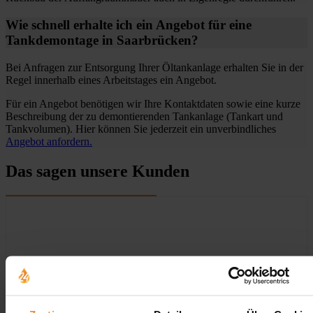
Wie schnell erhalte ich ein Angebot für eine
Tankdemontage in Saarbrücken?
Bei Anfragen zur Entsorgung Ihrer Öltankanlage erhalten Sie in der
Regel innerhalb eines Arbeitstages ein Angebot.
Für ein Angebot benötigen wir Ihre Kontaktdaten sowie eine kurze
Beschreibung der zu demontierenden Tankanlage (Tankart und
Tankvolumen). Hier können Sie jederzeit ein unverbindliches
Angebot anfordern.
Das sagen unsere Kunden
Aufgrund Ihrer Datenschutzeinstellungen können wir Ihnen
unsere Bewertungen hier leider nicht anzeigen.
Klicken Sie hier um Ihre Einstellungen zu bearbeiten.