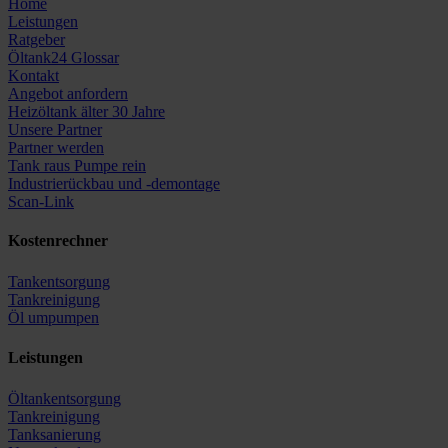
Home
Leistungen
Ratgeber
Öltank24 Glossar
Kontakt
Angebot anfordern
Heizöltank älter 30 Jahre
Unsere Partner
Partner werden
Tank raus Pumpe rein
Industrierückbau und -demontage
Scan-Link
Kostenrechner
Tankentsorgung
Tankreinigung
Öl umpumpen
Leistungen
Öltankentsorgung
Tankreinigung
Tanksanierung