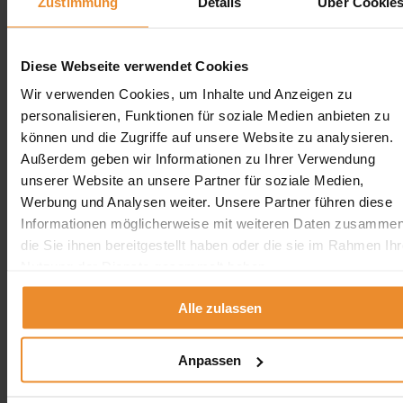
Zustimmung
Details
Über Cookie
Diese Webseite verwendet Cookies
Aufgrund Ihrer Datenschutzeinstellungen können wir Ihnen
unsere ProvenExpert Bewertungen hier leider nicht anzeigen.
Wir verwenden Cookies, um Inhalte und Anzeigen zu
personalisieren, Funktionen für soziale Medien anbieten zu
Klicken Sie hier um Ihre Einstellungen zu bearbeiten.
können und die Zugriffe auf unsere Website zu analysieren.
Außerdem geben wir Informationen zu Ihrer Verwendung
unserer Website an unsere Partner für soziale Medien,
Werbung und Analysen weiter. Unsere Partner führen diese
Informationen möglicherweise mit weiteren Daten zusammen
Kontakt
die Sie ihnen bereitgestellt haben oder die sie im Rahmen Ihr
Nutzung der Dienste gesammelt haben.
Wolfgang Schlösser / Öltank24
Alle zulassen
0800 5894 97829
angebot@oeltank24.com
Oeltank24 auf Facebook
Anpassen
Impressum & Datenschutz