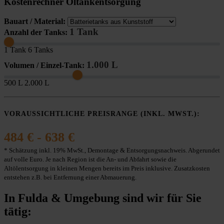
Kostenrechner Öltankentsorgung
Bauart / Material:
1 Tank
Anzahl der Tanks:
1 Tank
6 Tanks
1.000 L
Volumen / Einzel-Tank:
500 L
2.000 L
VORAUSSICHTLICHE PREISRANGE (INKL. MWST.):
484 € - 638 €
* Schätzung inkl. 19% MwSt., Demontage & Entsorgungsnachweis. Abgerundet
auf volle Euro. Je nach Region ist die An- und Abfahrt sowie die
Altölentsorgung in kleinen Mengen bereits im Preis inklusive. Zusatzkosten
entstehen z.B. bei Entfernung einer Abmauerung.
In Fulda & Umgebung sind wir für Sie
tätig: