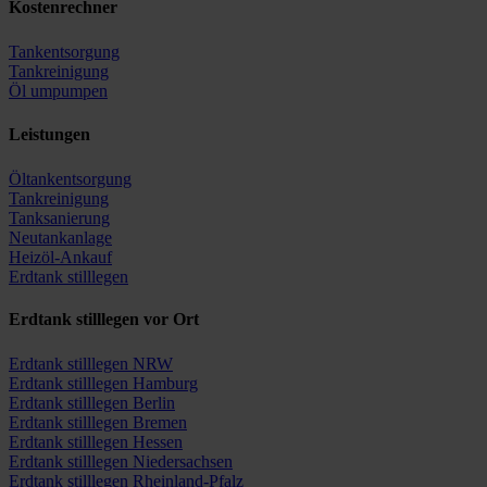
Kostenrechner
Tankentsorgung
Tankreinigung
Öl umpumpen
Leistungen
Öltankentsorgung
Tankreinigung
Tanksanierung
Neutankanlage
Heizöl-Ankauf
Erdtank stilllegen
Erdtank stilllegen vor Ort
Erdtank stilllegen NRW
Erdtank stilllegen Hamburg
Erdtank stilllegen Berlin
Erdtank stilllegen Bremen
Erdtank stilllegen Hessen
Erdtank stilllegen Niedersachsen
Erdtank stilllegen Rheinland-Pfalz