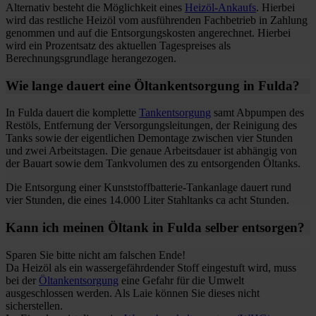
Alternativ besteht die Möglichkeit eines
Heizöl-Ankaufs
. Hierbei
wird das restliche Heizöl vom ausführenden Fachbetrieb in Zahlung
genommen und auf die Entsorgungskosten angerechnet. Hierbei
wird ein Prozentsatz des aktuellen Tagespreises als
Berechnungsgrundlage herangezogen.
Wie lange dauert eine Öltankentsorgung in Fulda?
In Fulda dauert die komplette
Tankentsorgung
samt Abpumpen des
Restöls, Entfernung der Versorgungsleitungen, der Reinigung des
Tanks sowie der eigentlichen Demontage zwischen vier Stunden
und zwei Arbeitstagen. Die genaue Arbeitsdauer ist abhängig von
der Bauart sowie dem Tankvolumen des zu entsorgenden Öltanks.
Die Entsorgung einer Kunststoffbatterie-Tankanlage dauert rund
vier Stunden, die eines 14.000 Liter Stahltanks ca acht Stunden.
Kann ich meinen Öltank in Fulda selber entsorgen?
Sparen Sie bitte nicht am falschen Ende!
Da Heizöl als ein wassergefährdender Stoff eingestuft wird, muss
bei der
Öltankentsorgung
eine Gefahr für die Umwelt
ausgeschlossen werden. Als Laie können Sie dieses nicht
sicherstellen.