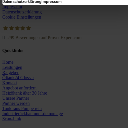
Datenschutzerklärung
Impressum
Impressum
Datenschutzerklärung
Cookie Einstellungen
299
Bewertungen auf ProvenExpert.com
Oeltank24.com
Quicklinks
Home
Leistungen
Ratgeber
Öltank24 Glossar
Kontakt
Angebot anfordern
Heizöltank älter 30 Jahre
Unsere Partner
Partner werden
Tank raus Pumpe rein
Industrierückbau und -demontage
Scan-Link