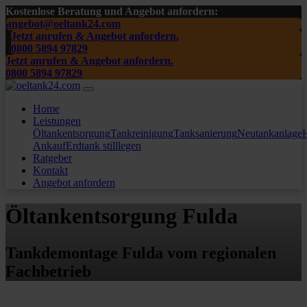
Kostenlose Beratung und Angebot anfordern:
angebot@oeltank24.com
Jetzt anrufen & Angebot anfordern.
0800 5894 97829
Jetzt anrufen & Angebot anfordern.
0800 5894 97829
Home
Leistungen
Öltankentsorgung
Tankreinigung
Tanksanierung
Neutankanlage
H
Ankauf
Erdtank stilllegen
Ratgeber
Kontakt
Angebot anfordern
Öltankentsorgung Fulda
Tankdemontage Fulda vom regionalen
Fachbetrieb