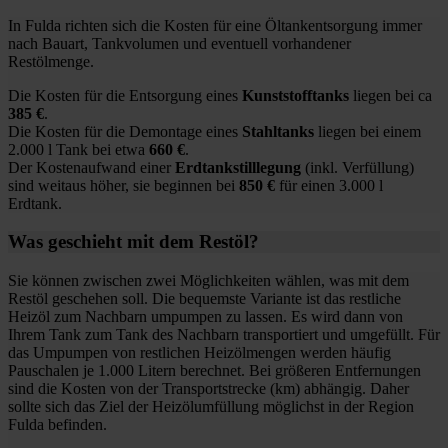
In Fulda richten sich die Kosten für eine Öltankentsorgung immer
nach Bauart, Tankvolumen und eventuell vorhandener
Restölmenge.
Die Kosten für die Entsorgung eines
Kunststofftanks
liegen bei ca
385 €
.
Die Kosten für die Demontage eines
Stahltanks
liegen bei einem
2.000 l Tank bei etwa
660 €
.
Der Kostenaufwand einer
Erdtankstilllegung
(inkl. Verfüllung)
sind weitaus höher, sie beginnen bei
850 €
für einen 3.000 l
Erdtank.
Was geschieht mit dem Restöl?
Sie können zwischen zwei Möglichkeiten wählen, was mit dem
Restöl geschehen soll. Die bequemste Variante ist das restliche
Heizöl zum Nachbarn umpumpen zu lassen. Es wird dann von
Ihrem Tank zum Tank des Nachbarn transportiert und umgefüllt. Für
das Umpumpen von restlichen Heizölmengen werden häufig
Pauschalen je 1.000 Litern berechnet. Bei größeren Entfernungen
sind die Kosten von der Transportstrecke (km) abhängig. Daher
sollte sich das Ziel der Heizölumfüllung möglichst in der Region
Fulda befinden.