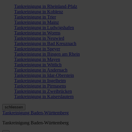
Tankreinigung in Rheinland-Pfalz
Tankreinigung in Koblenz
Tankreinigung in Trier
Tankreinigung in Mainz
Tankreinigung in Ludwigshafen
Tankreinigung in Worms
Tankreinigung in Neuwied
Tankreinigung in Bad Kreuznach
Tankreinigung in Speyer
Tankreinigung in Bingen am Rhein
Tankreinigung in Mayen
Tankreinigung in Wittlich
Tankreinigung in Andernach
Tankreinigung in Idar-Oberstein
Tankreinigung in Ingelheim
Tankreinigung in Pirmasens
Tankreinigung in Zweibrücken
Tankreinigung in Kaiserslautern
schliessen
Tankreinigung Baden-Württemberg
Tankreinigung Baden-Württemberg