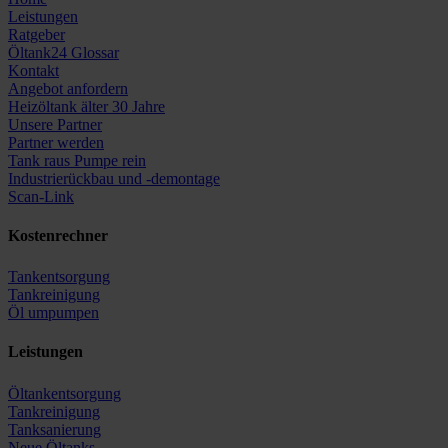
Leistungen
Ratgeber
Öltank24 Glossar
Kontakt
Angebot anfordern
Heizöltank älter 30 Jahre
Unsere Partner
Partner werden
Tank raus Pumpe rein
Industrierückbau und -demontage
Scan-Link
Kostenrechner
Tankentsorgung
Tankreinigung
Öl umpumpen
Leistungen
Öltankentsorgung
Tankreinigung
Tanksanierung
Neue Öltanks