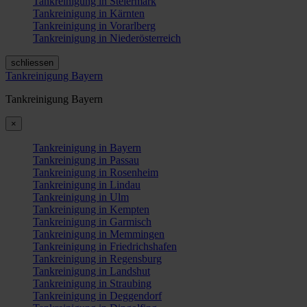
Tankreinigung in Steiermark
Tankreinigung in Kärnten
Tankreinigung in Vorarlberg
Tankreinigung in Niederösterreich
schliessen
Tankreinigung Bayern
Tankreinigung Bayern
×
Tankreinigung in Bayern
Tankreinigung in Passau
Tankreinigung in Rosenheim
Tankreinigung in Lindau
Tankreinigung in Ulm
Tankreinigung in Kempten
Tankreinigung in Garmisch
Tankreinigung in Memmingen
Tankreinigung in Friedrichshafen
Tankreinigung in Regensburg
Tankreinigung in Landshut
Tankreinigung in Straubing
Tankreinigung in Deggendorf