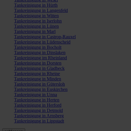
Tankreinigung in Hürth
Tankreinigung in Langenfeld
Tankreinigung in Witten
Tankreinigung in Iserlohn
Tankreinigung in Lünen
Tankreinigung in Marl
Tankreinigung in Castrop-Rauxel
Tankreinigung in Lüdenscheid
Tankreinigung in Bocholt
Tankreinigung in Dinslaken
Tankreinigung im Rheinland
Tankreinigung in Dorsten
Tankreinigung in Gladbeck
Tankreinigung in Rheine
Tankreinigung in Minden
Tankreinigung in Gütersloh
Tankreinigung in Euskirchen
Tankreinigung in Unna
Tankreinigung in Herten
Tankreinigung in Herford
Tankreinigung in Detmold
Tankreinigung in Arnsberg
Tankreinigung in Lippstadt