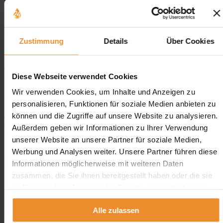
Voraussetzung, um den Tank sicher stillzulegen, Rückstände zu
entfernen und Risiken zu minimieren.
Wie lange dauert es, einen Erdtank stillzulegen?
Zustimmung
Details
Über Cookies
Das hängt von Tankgröße, Restinhalt und Vorgehen ab. Viele
Projekte lassen sich in einem überschaubaren Zeitrahmen
durchführen – bei schwierigen Zugängen oder zusätzlichen Arbeiten
Diese Webseite verwendet Cookies
kann es länger dauern.
Wir verwenden Cookies, um Inhalte und Anzeigen zu
Was passiert mit dem Restöl?
personalisieren, Funktionen für soziale Medien anbieten zu
Je nach Situation kann Restöl umgepumpt, zwischengelagert oder
können und die Zugriffe auf unsere Website zu analysieren.
entsorgt werden. Entscheidend ist, dass der Umgang damit
Außerdem geben wir Informationen zu Ihrer Verwendung
fachgerecht und nachvollziehbar erfolgt.
unserer Website an unsere Partner für soziale Medien,
Ist „Erdtank umrüsten“ eine echte Alternative zur
Werbung und Analysen weiter. Unsere Partner führen diese
Stilllegung?
Informationen möglicherweise mit weiteren Daten
zusammen, die Sie ihnen bereitgestellt haben oder die sie
Manchmal ja – aber es ist stark vom Einzelfall abhängig. Zustand,
im Rahmen Ihrer Nutzung der Dienste gesammelt haben.
Alter und Anforderungen entscheiden darüber, ob eine Umrüstung
sinnvoll ist oder ob die Stilllegung (mit oder ohne Verfüllung)
langfristig die bessere Lösung darstellt.
Alle zulassen