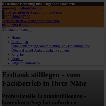
Kostenlose Beratung und Angebot anfordern:
angebot@oeltank24.com
Jetzt anrufen & Angebot anfordern.
0800 5894 97829
Jetzt anrufen & Angebot anfordern.
0800 5894 97829
Home
Leistungen
Öltankentsorgung
Tankreinigung
Tanksanierung
Neue
Öltanks
Heizöl-Ankauf
Erdtank stilllegen
Ratgeber
Kontakt
Angebot anfordern
Erdtank stilllegen - vom
Fachbetrieb in Ihrer Nähe
Professionelle Erdtankstilllegung -
kostenloses Angebot anfordern