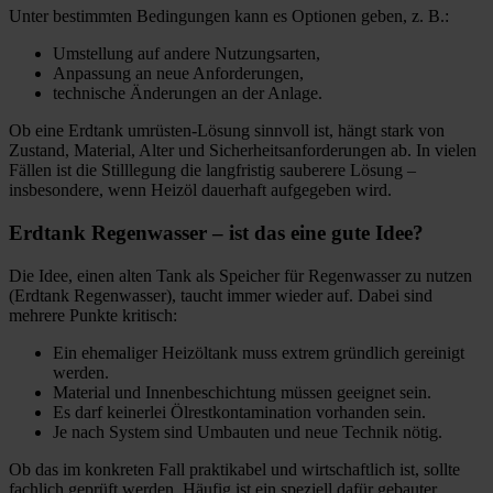
Unter bestimmten Bedingungen kann es Optionen geben, z. B.:
Umstellung auf andere Nutzungsarten,
Anpassung an neue Anforderungen,
technische Änderungen an der Anlage.
Ob eine Erdtank umrüsten-Lösung sinnvoll ist, hängt stark von
Zustand, Material, Alter und Sicherheitsanforderungen ab. In vielen
Fällen ist die Stilllegung die langfristig sauberere Lösung –
insbesondere, wenn Heizöl dauerhaft aufgegeben wird.
Erdtank Regenwasser – ist das eine gute Idee?
Die Idee, einen alten Tank als Speicher für Regenwasser zu nutzen
(Erdtank Regenwasser), taucht immer wieder auf. Dabei sind
mehrere Punkte kritisch:
Ein ehemaliger Heizöltank muss extrem gründlich gereinigt
werden.
Material und Innenbeschichtung müssen geeignet sein.
Es darf keinerlei Ölrestkontamination vorhanden sein.
Je nach System sind Umbauten und neue Technik nötig.
Ob das im konkreten Fall praktikabel und wirtschaftlich ist, sollte
fachlich geprüft werden. Häufig ist ein speziell dafür gebauter