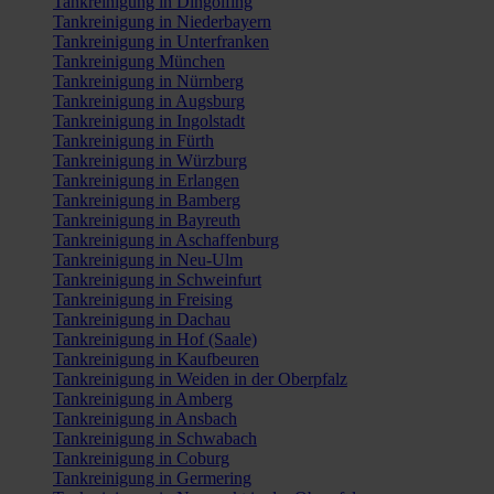
Tankreinigung in Dingolfing
Tankreinigung in Niederbayern
Tankreinigung in Unterfranken
Tankreinigung München
Tankreinigung in Nürnberg
Tankreinigung in Augsburg
Tankreinigung in Ingolstadt
Tankreinigung in Fürth
Tankreinigung in Würzburg
Tankreinigung in Erlangen
Tankreinigung in Bamberg
Tankreinigung in Bayreuth
Tankreinigung in Aschaffenburg
Tankreinigung in Neu-Ulm
Tankreinigung in Schweinfurt
Tankreinigung in Freising
Tankreinigung in Dachau
Tankreinigung in Hof (Saale)
Tankreinigung in Kaufbeuren
Tankreinigung in Weiden in der Oberpfalz
Tankreinigung in Amberg
Tankreinigung in Ansbach
Tankreinigung in Schwabach
Tankreinigung in Coburg
Tankreinigung in Germering