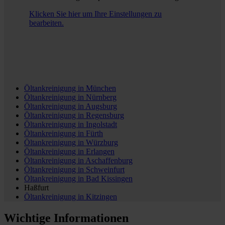
Klicken Sie hier um Ihre Einstellungen zu
bearbeiten.
Öltankreinigung in
München
Öltankreinigung in
Nürnberg
Öltankreinigung in
Augsburg
Öltankreinigung in
Regensburg
Öltankreinigung in
Ingolstadt
Öltankreinigung in
Fürth
Öltankreinigung in
Würzburg
Öltankreinigung in
Erlangen
Öltankreinigung in
Aschaffenburg
Öltankreinigung in
Schweinfurt
Öltankreinigung in
Bad Kissingen
Haßfurt
Öltankreinigung in
Kitzingen
Wichtige Informationen