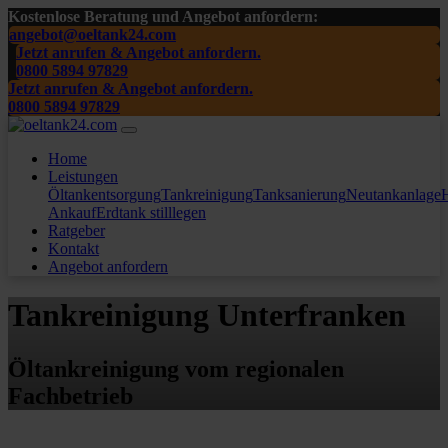
Kostenlose Beratung und Angebot anfordern:
angebot@oeltank24.com
Jetzt anrufen & Angebot anfordern.
0800 5894 97829
Jetzt anrufen & Angebot anfordern.
0800 5894 97829
Home
Leistungen
Öltankentsorgung
Tankreinigung
Tanksanierung
Neutankanlage
H
Ankauf
Erdtank stilllegen
Ratgeber
Kontakt
Angebot anfordern
Tankreinigung Unterfranken
Öltankreinigung vom regionalen
Fachbetrieb