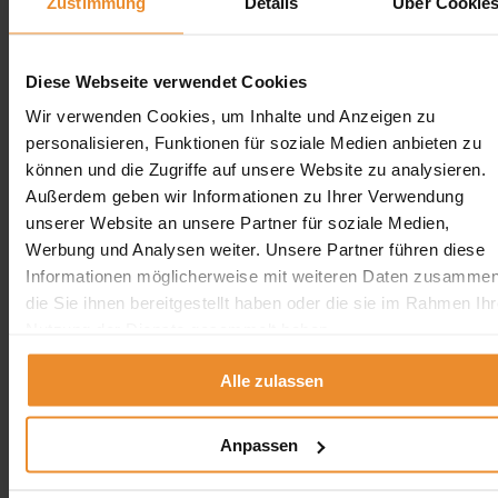
Zustimmung
Details
Über Cookie
Erdtank stilllegen NRW
Erdtank stilllegen Hamburg
Erdtank stilllegen Berlin
Erdtank stilllegen Bremen
Diese Webseite verwendet Cookies
Erdtank stilllegen Hessen
Erdtank stilllegen Niedersachsen
Wir verwenden Cookies, um Inhalte und Anzeigen zu
Erdtank stilllegen Rheinland-Pfalz
personalisieren, Funktionen für soziale Medien anbieten zu
können und die Zugriffe auf unsere Website zu analysieren.
Tankreinigung vor Ort
Außerdem geben wir Informationen zu Ihrer Verwendung
unserer Website an unsere Partner für soziale Medien,
Tankreinigung Deutschland
Werbung und Analysen weiter. Unsere Partner führen diese
Tankreinigung Deutschland
Informationen möglicherweise mit weiteren Daten zusammen
die Sie ihnen bereitgestellt haben oder die sie im Rahmen Ihr
×
Nutzung der Dienste gesammelt haben.
Tankreinigung in der Nähe
Tankreinigung in Berlin
Alle zulassen
Tankreinigung in Hamburg
Tankreinigung in Bremen
Tankreinigung in Bremerhaven
Anpassen
schliessen
Tankreinigung NRW