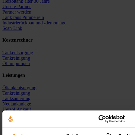
Heizöltank älter 30 Jahre
Unsere Partner
Partner werden
Tank raus Pumpe rein
Industrierückbau und -demontage
Scan-Link
Kostenrechner
Tankentsorgung
Tankreinigung
Öl umpumpen
Leistungen
Öltankentsorgung
Tankreinigung
Tanksanierung
Neutankanlage
Heizöl-Ankauf
Erdtank stilllegen
Erdtank stilllegen vor Ort