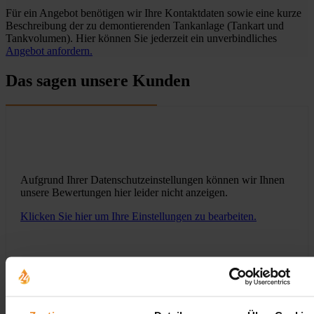
Für ein Angebot benötigen wir Ihre Kontaktdaten sowie eine kurze
Beschreibung der zu demontierenden Tankanlage (Tankart und
Tankvolumen). Hier können Sie jederzeit ein unverbindliches
Angebot anfordern.
Das sagen unsere Kunden
Aufgrund Ihrer Datenschutzeinstellungen können wir Ihnen
unsere Bewertungen hier leider nicht anzeigen.
Klicken Sie hier um Ihre Einstellungen zu bearbeiten.
Jetzt individuelle Anfrage senden. Klicken Sie
hier!