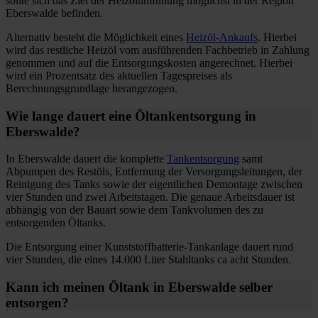
sollte sich das Ziel der Heizölumfüllung möglichst in der Region
Eberswalde befinden.
Alternativ besteht die Möglichkeit eines
Heizöl-Ankaufs
. Hierbei
wird das restliche Heizöl vom ausführenden Fachbetrieb in Zahlung
genommen und auf die Entsorgungskosten angerechnet. Hierbei
wird ein Prozentsatz des aktuellen Tagespreises als
Berechnungsgrundlage herangezogen.
Wie lange dauert eine Öltankentsorgung in
Eberswalde?
In Eberswalde dauert die komplette
Tankentsorgung
samt
Abpumpen des Restöls, Entfernung der Versorgungsleitungen, der
Reinigung des Tanks sowie der eigentlichen Demontage zwischen
vier Stunden und zwei Arbeitstagen. Die genaue Arbeitsdauer ist
abhängig von der Bauart sowie dem Tankvolumen des zu
entsorgenden Öltanks.
Die Entsorgung einer Kunststoffbatterie-Tankanlage dauert rund
vier Stunden, die eines 14.000 Liter Stahltanks ca acht Stunden.
Kann ich meinen Öltank in Eberswalde selber
entsorgen?