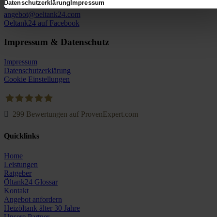
Datenschutzerklärung
Impressum
0800 5894 97829
angebot@oeltank24.com
Oeltank24 auf Facebook
Impressum & Datenschutz
Impressum
Datenschutzerklärung
Cookie Einstellungen
299
Bewertungen auf ProvenExpert.com
Oeltank24.com
Quicklinks
Home
Leistungen
Ratgeber
Öltank24 Glossar
Kontakt
Angebot anfordern
Heizöltank älter 30 Jahre
Unsere Partner