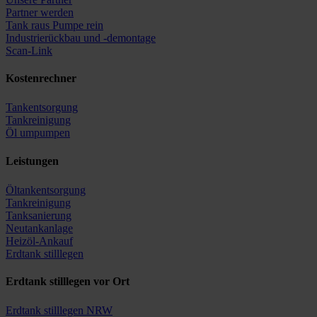
Partner werden
Tank raus Pumpe rein
Industrierückbau und -demontage
Scan-Link
Kostenrechner
Tankentsorgung
Tankreinigung
Öl umpumpen
Leistungen
Öltankentsorgung
Tankreinigung
Tanksanierung
Neutankanlage
Heizöl-Ankauf
Erdtank stilllegen
Erdtank stilllegen vor Ort
Erdtank stilllegen NRW