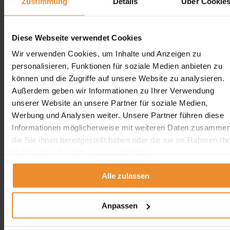
Zustimmung
Details
Über Cookie
Wir freuen uns auf Ihre Anfrage und senden Ihnen
gerne ein unverbindliches Angebot!
Diese Webseite verwendet Cookies
Wir verwenden Cookies, um Inhalte und Anzeigen zu
personalisieren, Funktionen für soziale Medien anbieten zu
können und die Zugriffe auf unsere Website zu analysieren.
Außerdem geben wir Informationen zu Ihrer Verwendung
Aufgrund Ihrer Datenschutzeinstellungen können wir Ihnen
unsere ProvenExpert Bewertungen hier leider nicht anzeigen.
unserer Website an unsere Partner für soziale Medien,
Werbung und Analysen weiter. Unsere Partner führen diese
Klicken Sie hier um Ihre Einstellungen zu bearbeiten.
Informationen möglicherweise mit weiteren Daten zusammen
die Sie ihnen bereitgestellt haben oder die sie im Rahmen Ihr
Nutzung der Dienste gesammelt haben.
Alle zulassen
Kontakt
Anpassen
Wolfgang Schlösser / Öltank24