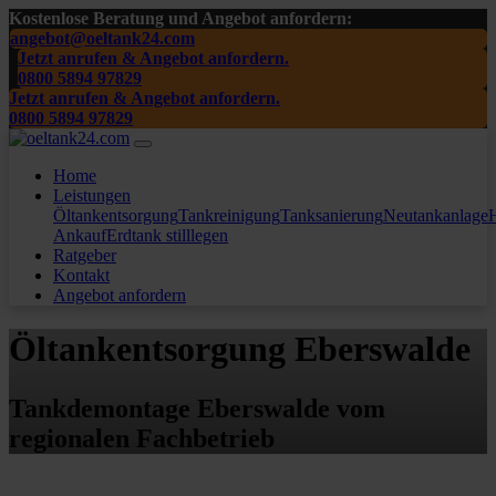
Kostenlose Beratung und Angebot anfordern:
angebot@oeltank24.com
Jetzt anrufen & Angebot anfordern.
0800 5894 97829
Jetzt anrufen & Angebot anfordern.
0800 5894 97829
Home
Leistungen
Öltankentsorgung
Tankreinigung
Tanksanierung
Neutankanlage
H
Ankauf
Erdtank stilllegen
Ratgeber
Kontakt
Angebot anfordern
Öltankentsorgung Eberswalde
Tankdemontage Eberswalde vom
regionalen Fachbetrieb