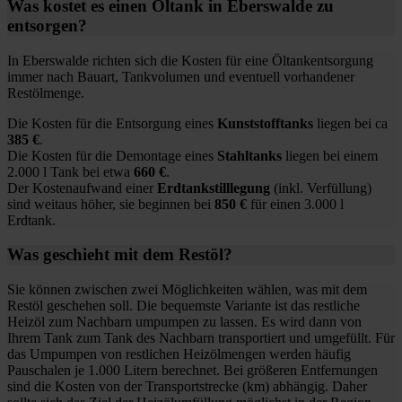
Was kostet es einen Öltank in Eberswalde zu
entsorgen?
In Eberswalde richten sich die Kosten für eine Öltankentsorgung
immer nach Bauart, Tankvolumen und eventuell vorhandener
Restölmenge.
Die Kosten für die Entsorgung eines
Kunststofftanks
liegen bei ca
385 €
.
Die Kosten für die Demontage eines
Stahltanks
liegen bei einem
2.000 l Tank bei etwa
660 €
.
Der Kostenaufwand einer
Erdtankstilllegung
(inkl. Verfüllung)
sind weitaus höher, sie beginnen bei
850 €
für einen 3.000 l
Erdtank.
Was geschieht mit dem Restöl?
Sie können zwischen zwei Möglichkeiten wählen, was mit dem
Restöl geschehen soll. Die bequemste Variante ist das restliche
Heizöl zum Nachbarn umpumpen zu lassen. Es wird dann von
Ihrem Tank zum Tank des Nachbarn transportiert und umgefüllt. Für
das Umpumpen von restlichen Heizölmengen werden häufig
Pauschalen je 1.000 Litern berechnet. Bei größeren Entfernungen
sind die Kosten von der Transportstrecke (km) abhängig. Daher