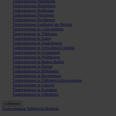
Tankreinigung Mannheim
Tankreinigung Heidelberg
Tankreinigung Heilbronn
Tankreinigung Pforzheim
Tankreinigung Reutlingen
Tankreinigung Esslingen am Neckar
Tankreinigung in Ludwigsburg
Tankreinigung in Tübingen
Tankreinigung in Aalen
Tankreinigung in Sindelfingen
Tankreinigung in Schwäbisch Gmünd
Tankreinigung in Göppingen
Tankreinigung in Waiblingen
Tankreinigung in Baden-Baden
Tankreinigung in Rastatt
Tankreinigung in Böblingen
Tankreinigung in Ravensburg
Tankreinigung in Villingen-Schwenningen
Tankreinigung in Lörrach
Tankreinigung in Konstanz
Tankreinigung in Offenburg
schliessen
Tankreinigung Schleswig-Holstein