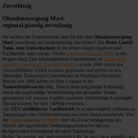
Zuverlässig
Öltankentsorgung Marl:
regional.günstig.zuverlässig
Sie suchen ein Unternehmen, dass für Sie eine
Öltankentsorgung
Marl
zuverlässig und kostengünstig durchführt? Die
Botec GmbH
Tank- und Umweltschutz
ist Ihr erster Ansprechpartner und
Fachbetrieb rund um das Thema
Öltankentsorgung-NRW
in der
Region Marl. Das inhabergeführte Unternehmen ist
Fachbetrieb
gemäß Wasserhaushaltsgesetz (WHG)
, wurde 1999 durch den
Geschäftsführer Ulrich Lennarz gegründet und gehört zu den
führenden Tankschutz-Unternehmen in Nordrhein-Westfalen.
Bereits seit 1980 Jahren ist Herr Lennarz in der
Tankschutzbranche
tätig. Durch diese langjährige Erfahrung,
sowie die regelmäßige Weiterbildung des gesamten Teams
garantieren wir unseren Kunden qualitativ hochwertige Leistungen.
Darauf können Sie sich 100%ig verlassen.
Als
TÜV-zertifizierter Fachbetrieb
ist es uns möglich, Arbeiten an
Tankanlagen aller Gefahrenklassen aus einer Hand anzubieten. Von
der
Tankreinigung in NRW
über die Zwischenlagerung des
Heizöl, die eigentlichen Demontagearbeiten bis hin zur
fachgerechten Entsorgung der alten Tankanlage.
Rufen Sie uns an, wir sind persönlich für Sie da. Gerne erstellen wir