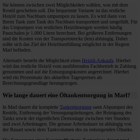
Sie können zwischen zwei Möglichkeiten wählen, was mit dem
Restöl geschehen soll. Die bequemste Variante ist das restliche
Heizöl zum Nachbarn umpumpen zu lassen. Es wird dann von
Ihrem Tank zum Tank des Nachbarn transportiert und umgefüllt. Für
das Umpumpen von restlichen Heizölmengen werden häufig
Pauschalen je 1.000 Litern berechnet. Bei größeren Entfernungen
sind die Kosten von der Transportstrecke (km) abhängig. Daher
sollte sich das Ziel der Heizölumfüllung möglichst in der Region
Marl befinden.
Alternativ besteht die Möglichkeit eines
Heizöl-Ankaufs
. Hierbei
wird das restliche Heizöl vom ausführenden Fachbetrieb in Zahlung
genommen und auf die Entsorgungskosten angerechnet. Hierbei
wird ein Prozentsatz des aktuellen Tagespreises als
Berechnungsgrundlage herangezogen.
Wie lange dauert eine Öltankentsorgung in Marl?
In Marl dauert die komplette
Tankentsorgung
samt Abpumpen des
Restöls, Entfernung der Versorgungsleitungen, der Reinigung des
Tanks sowie der eigentlichen Demontage zwischen vier Stunden
und zwei Arbeitstagen. Die genaue Arbeitsdauer ist abhängig von
der Bauart sowie dem Tankvolumen des zu entsorgenden Öltanks.