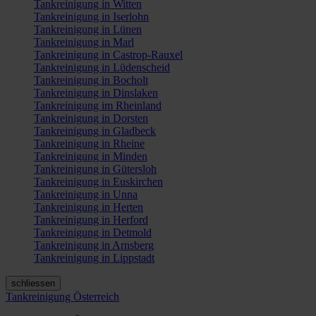
Tankreinigung in Witten
Tankreinigung in Iserlohn
Tankreinigung in Lünen
Tankreinigung in Marl
Tankreinigung in Castrop-Rauxel
Tankreinigung in Lüdenscheid
Tankreinigung in Bocholt
Tankreinigung in Dinslaken
Tankreinigung im Rheinland
Tankreinigung in Dorsten
Tankreinigung in Gladbeck
Tankreinigung in Rheine
Tankreinigung in Minden
Tankreinigung in Gütersloh
Tankreinigung in Euskirchen
Tankreinigung in Unna
Tankreinigung in Herten
Tankreinigung in Herford
Tankreinigung in Detmold
Tankreinigung in Arnsberg
Tankreinigung in Lippstadt
schliessen
Tankreinigung Österreich