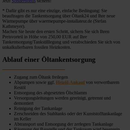
Jetzt
Sonderbonus
sichern!
* Dafür gibt es nur eine einzige, einfache Bedingung: Sie
beauftragen die Tankentsorgung über Öltank24 und Ihre neue
Wärmepumpe über waermepumpe-installateur.de (Stefan
Kathmeyer).
Machen Sie heute den ersten Schritt, sichern Sie sich Ihren
Preisvorteil in Höhe von 250,00 EUR auf Ihre
Tankentsorgung/Tankstilllegung und verabschieden Sie sich von
unkalkulierbaren fossilen Heizkosten.
Ablauf einer Öltankentsorgung
Zugang zum Öltank freilegen
Abpumpen sowie ggf.
Heizöl-Ankauf
von verwertbarem
Restöl
Entsorgung des abgesetzten Ölschlamm
Versorgungsleitungen werden gereinigt, getrennt und
demontiert
Reinigung der Tankanlage
Zerschneiden des Stahltanks oder der Kunststofftankanlage
im Keller
Abtransport und Entsorgung der zerlegten Tankanlage
Räumung der Baustelle und der Tankraum wird besenrein