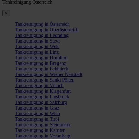
Tankreinigung Österreich
×
Tankreinigung in Österreich
Tankreinigung in Oberösterreich
Tankreinigung in Leonding
Tankreinigung in Steyr
Tankreinigung in Wels
Tankreinigung in Linz
Tankreinigung in Dornbirn
Tankreinigung in Bregenz
Tankreinigung in Feldkirch
Tankreinigung in Wiener Neustadt
Tankreinigung in Sankt Pölten
Tankreinigung in Villach
Tankreinigung in Klagenfurt
Tankreinigung in Innsbruck
Tankreinigung in Salzburg
Tankreinigung in Graz
Tankreinigung in Wien
Tankreinigung in Tirol
Tankreinigung in Steiermark
Tankreinigung in Kärnten
Tankreinigung in Vorarlberg