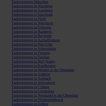
Tankreinigung München
Tankreinigung in Nürnberg
Tankreinigung in Augsburg
Tankreinigung in Ingolstadt
Tankreinigung in Fürth
Tankreinigung in Würzburg
Tankreinigung in Erlangen
Tankreinigung in Bamberg
Tankreinigung in Bayreuth
Tankreinigung in Aschaffenburg
Tankreinigung in Neu-Ulm
Tankreinigung in Schweinfurt
Tankreinigung in Freising
Tankreinigung in Dachau
Tankreinigung in Hof (Saale)
Tankreinigung in Kaufbeuren
Tankreinigung in Weiden in der Oberpfalz
Tankreinigung in Amberg
Tankreinigung in Ansbach
Tankreinigung in Schwabach
Tankreinigung in Coburg
Tankreinigung in Germering
Tankreinigung in Neumarkt in der Oberpfalz
Tankreinigung in Fürstenfeldbruck
Tankreinigung in Erding