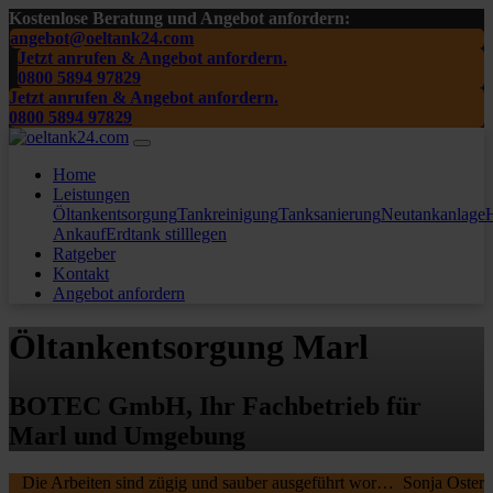
Kostenlose Beratung und Angebot anfordern:
angebot@oeltank24.com
Jetzt anrufen & Angebot anfordern.
0800 5894 97829
Jetzt anrufen & Angebot anfordern.
0800 5894 97829
Home
Leistungen
Öltankentsorgung
Tankreinigung
Tanksanierung
Neutankanlage
H
Ankauf
Erdtank stilllegen
Ratgeber
Kontakt
Angebot anfordern
Öltankentsorgung Marl
BOTEC GmbH, Ihr Fachbetrieb für
Marl und Umgebung
Die Arbeiten sind zügig und sauber ausgeführt worden, wir waren sehr zufrieden. Die MA waren freundlich , nochmal ein Danke schön an die beiden.
Sonja Oster