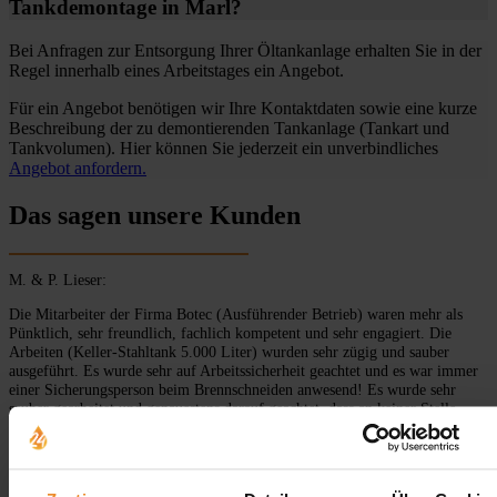
Tankdemontage in Marl?
Bei Anfragen zur Entsorgung Ihrer Öltankanlage erhalten Sie in der
Regel innerhalb eines Arbeitstages ein Angebot.
Für ein Angebot benötigen wir Ihre Kontaktdaten sowie eine kurze
Beschreibung der zu demontierenden Tankanlage (Tankart und
Tankvolumen). Hier können Sie jederzeit ein unverbindliches
Angebot anfordern.
Das sagen unsere Kunden
M. & P. Lieser:
Die Mitarbeiter der Firma Botec (Ausführender Betrieb) waren mehr als
Pünktlich, sehr freundlich, fachlich kompetent und sehr engagiert. Die
Arbeiten (Keller-Stahltank 5.000 Liter) wurden sehr zügig und sauber
ausgeführt. Es wurde sehr auf Arbeitssicherheit geachtet und es war immer
einer Sicherungsperson beim Brennschneiden anwesend! Es wurde sehr
sauber gearbeitet und genauestens darauf geachtet, dass an keiner Stelle
Heizöl auslief bzw. abtropfte. Die Arbeiten würden sehr zügig erledigt und
der Arbeitsraum sauber hinterlassen. Der komplette Tank wurde direkt
verladen und fachgerecht entsorgt. Auf die Rechnungszusatzposition
Tankinnenbeschichtung wurde durch die Mitarbeiter unaufgefordert