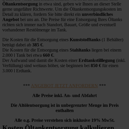
Öltankentsorgung
in etwa sind, geben wir Ihnen an dieser Stelle
gerne ungefähre Richtwerte. Um die Öltankentsorgungskosten im
Detail zu klären, fordern Sie bitte direkt ein
unverbindliches
Angebot
bei uns an. Die Preise für eine Entsorgung Ihres Öltanks
richten sich immer nach Standort, Bauart, Größe und eventuell
vorhandener Restölmenge im Tank.
Die Kosten für die Entsorgung eines
Kunststofftanks
(1 Behälter)
beträgt dabei ab
385 €
.
Die Kosten für die Entsorgung eines
Stahltanks
liegen bei einem
2.000 l Tank bei etwa
660 €
.
Der Aufwand und damit die Kosten einer
Erdtankstilllegung
(inkl.
Verfüllung) sind weitaus höher, sie beginnen bei
850 €
für einen
3.000 l Erdtank.
***
ANGEBOT JETZT ANFORDERN
***
Alle Preise inkl. An- und Abfahrt
Die Altölentsorgung ist in unbegrenzter Menge im Preis
enthalten
Alle o.g. Preise verstehen sich inklusive 19% MwSt.
Kosten Öltankentsorgung kalkulieren