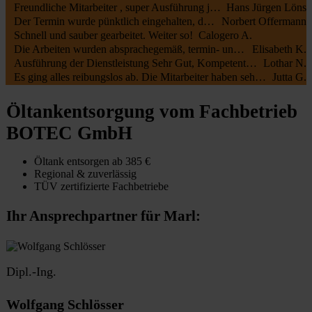
Freundliche Mitarbeiter , super Ausführung jederzeit zu empfehlen
Hans Jürgen Löns
Der Termin wurde pünktlich eingehalten, die Mitarbeiter waren kundenfreundlich und haben alles gut erledigt. Die Rechnung entsprach dem Auftrag.
Norbert Offermann
Schnell und sauber gearbeitet. Weiter so!
Calogero A.
Die Arbeiten wurden absprachegemäß, termin- und fachgerecht zu unserer vollsten Zufriedenheit durchgeführt. Sehr freundliche Kommunikation sowohl mit Öltank24 als auch mit der Fa. Botec
Elisabeth K.
Ausführung der Dienstleistung Sehr Gut, Kompetente Mitarbeiter, Sehr Freundliches Personal
Lothar N.
Es ging alles reibungslos ab. Die Mitarbeiter haben sehr schnell und sauber gearbeitet.
Jutta G.
Öltankentsorgung vom Fachbetrieb
BOTEC GmbH
Öltank entsorgen ab 385 €
Regional & zuverlässig
TÜV zertifizierte Fachbetriebe
Ihr Ansprechpartner für Marl:
Dipl.-Ing.
Wolfgang Schlösser