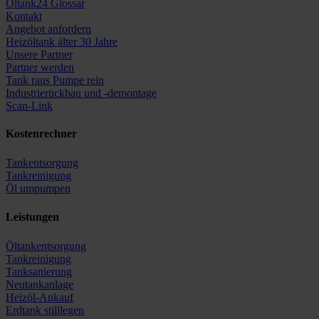
Öltank24 Glossar
Kontakt
Angebot anfordern
Heizöltank älter 30 Jahre
Unsere Partner
Partner werden
Tank raus Pumpe rein
Industrierückbau und -demontage
Scan-Link
Kostenrechner
Tankentsorgung
Tankreinigung
Öl umpumpen
Leistungen
Öltankentsorgung
Tankreinigung
Tanksanierung
Neutankanlage
Heizöl-Ankauf
Erdtank stilllegen