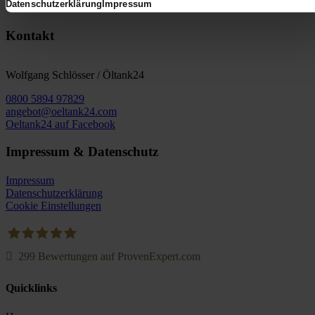
Datenschutzerklärung
Impressum
Kontakt
Wolfgang Schlösser / Öltank24
0800 5894 97829
angebot@oeltank24.com
Oeltank24 auf Facebook
Impressum & Datenschutz
Impressum
Datenschutzerklärung
Cookie Einstellungen
299
Bewertungen auf ProvenExpert.com
Oeltank24.com
Quicklinks