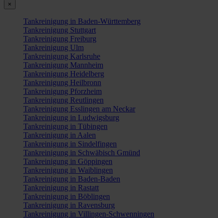
×
Tankreinigung in Baden-Württemberg
Tankreinigung Stuttgart
Tankreinigung Freiburg
Tankreinigung Ulm
Tankreinigung Karlsruhe
Tankreinigung Mannheim
Tankreinigung Heidelberg
Tankreinigung Heilbronn
Tankreinigung Pforzheim
Tankreinigung Reutlingen
Tankreinigung Esslingen am Neckar
Tankreinigung in Ludwigsburg
Tankreinigung in Tübingen
Tankreinigung in Aalen
Tankreinigung in Sindelfingen
Tankreinigung in Schwäbisch Gmünd
Tankreinigung in Göppingen
Tankreinigung in Waiblingen
Tankreinigung in Baden-Baden
Tankreinigung in Rastatt
Tankreinigung in Böblingen
Tankreinigung in Ravensburg
Tankreinigung in Villingen-Schwenningen