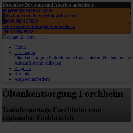
Kostenlose Beratung und Angebot anfordern:
angebot@oeltank24.com
Jetzt anrufen & Angebot anfordern.
0800 5894 97829
Jetzt anrufen & Angebot anfordern.
0800 5894 97829
Home
Leistungen
Öltankentsorgung
Tankreinigung
Tanksanierung
Neutankanlage
H
Ankauf
Erdtank stilllegen
Ratgeber
Kontakt
Angebot anfordern
Öltankentsorgung Forchheim
Tankdemontage Forchheim vom
regionalen Fachbetrieb