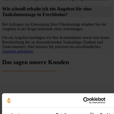
Wie schnell erhalte ich ein Angebot für eine
Tankdemontage in Forchheim?
Bei Anfragen zur Entsorgung Ihrer Öltankanlage erhalten Sie ein
Angebot in der Regel innerhalb eines Arbeitstages.
Für ein Angebot benötigen wir Ihre Kontaktdaten sowie eine kurze
Beschreibung der zu demontierenden Tankanlage (Tankart und
Tankvolumen). Hier können Sie jederzeit ein unverbindliches
Angebot anfordern.
Das sagen unsere Kunden
Aufgrund Ihrer Datenschutzeinstellungen können wir Ihnen
unsere Bewertungen hier leider nicht anzeigen.
Klicken Sie hier um Ihre Einstellungen zu bearbeiten.