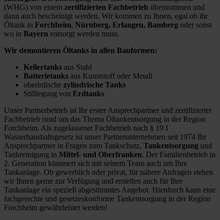
(WHG) von einem
zertifizierten Fachbetrieb
übernommen und
dann auch bescheinigt werden. Wir kommen zu Ihnen, egal ob ihr
Öltank in
Forchheim
,
Nürnberg, Erlangen, Bamberg
oder sonst
wo in
Bayern
entsorgt werden muss.
Wir demontieren Öltanks in allen Bauformen:
Kellertanks
aus Stahl
Batterietanks
aus Kunststoff oder Metall
oberirdische
zylindrische Tanks
Stilllegung von
Erdtanks
Unser Partnerbetrieb ist Ihr erster Ansprechpartner und zertifizierter
Fachbetrieb rund um das Thema Öltankentsorgung in der Region
Forchheim. Als zugelassener Fachbetrieb nach § 19 I
Wasserhaushaltsgesetz ist unser Partnerunternehmen seit 1974 Ihr
Ansprechpartner in Fragen zum Tankschutz,
Tankentsorgung
und
Tankreinigung in
Mittel- und Oberfranken
. Der Familienbetrieb in
2. Generation kümmert sich mit seinem Team auch um Ihre
Tankanlage. Ob gewerblich oder privat, für nähere Anfragen stehen
wir Ihnen gerne zur Verfügung und erstellen auch für Ihre
Tankanlage ein speziell abgestimmtes Angebot. Hierdurch kann eine
fachgerechte und gesetzeskonforme Tankentsorgung in der Region
Forchheim gewährleistet werden!