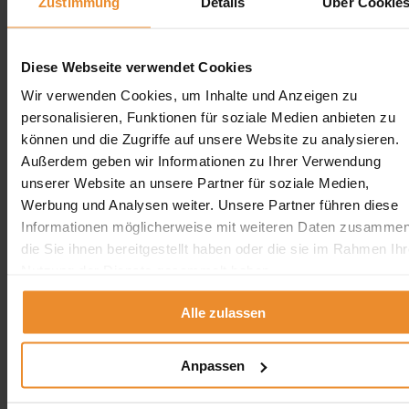
Zustimmung
Details
Über Cookie
Diese Webseite verwendet Cookies
Wir verwenden Cookies, um Inhalte und Anzeigen zu
Jetzt individuelle Anfrage senden. Klicken Sie
hier!
personalisieren, Funktionen für soziale Medien anbieten zu
können und die Zugriffe auf unsere Website zu analysieren.
Wir freuen uns auf Ihre Anfrage und senden Ihnen
Außerdem geben wir Informationen zu Ihrer Verwendung
gerne ein unverbindliches Angebot!
unserer Website an unsere Partner für soziale Medien,
Werbung und Analysen weiter. Unsere Partner führen diese
Informationen möglicherweise mit weiteren Daten zusammen
die Sie ihnen bereitgestellt haben oder die sie im Rahmen Ihr
Nutzung der Dienste gesammelt haben.
Aufgrund Ihrer Datenschutzeinstellungen können wir Ihnen
unsere ProvenExpert Bewertungen hier leider nicht anzeigen.
Alle zulassen
Klicken Sie hier um Ihre Einstellungen zu bearbeiten.
Anpassen