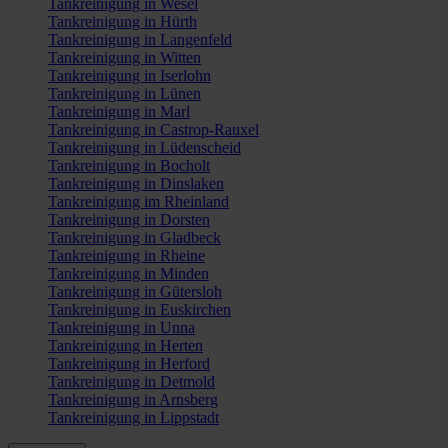
Tankreinigung in Wesel
Tankreinigung in Hürth
Tankreinigung in Langenfeld
Tankreinigung in Witten
Tankreinigung in Iserlohn
Tankreinigung in Lünen
Tankreinigung in Marl
Tankreinigung in Castrop-Rauxel
Tankreinigung in Lüdenscheid
Tankreinigung in Bocholt
Tankreinigung in Dinslaken
Tankreinigung im Rheinland
Tankreinigung in Dorsten
Tankreinigung in Gladbeck
Tankreinigung in Rheine
Tankreinigung in Minden
Tankreinigung in Gütersloh
Tankreinigung in Euskirchen
Tankreinigung in Unna
Tankreinigung in Herten
Tankreinigung in Herford
Tankreinigung in Detmold
Tankreinigung in Arnsberg
Tankreinigung in Lippstadt