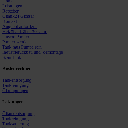
Home
Leistungen
Ratgeber
Öltank24 Glossar
Kontakt
Angebot anfordern
Heizöltank älter 30 Jahre
Unsere Partner
Partner werden
Tank raus Pumpe rein
Industrierückbau und -demontage
Scan-Link
Kostenrechner
Tankentsorgung
Tankreinigung
Öl umpumpen
Leistungen
Öltankentsorgung
Tankreinigung
Tanksanierung