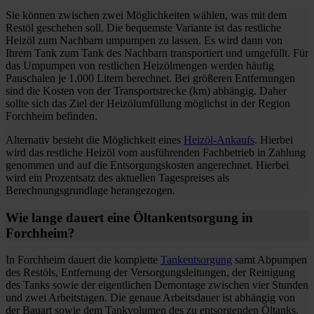
Sie können zwischen zwei Möglichkeiten wählen, was mit dem
Restöl geschehen soll. Die bequemste Variante ist das restliche
Heizöl zum Nachbarn umpumpen zu lassen. Es wird dann von
Ihrem Tank zum Tank des Nachbarn transportiert und umgefüllt. Für
das Umpumpen von restlichen Heizölmengen werden häufig
Pauschalen je 1.000 Litern berechnet. Bei größeren Entfernungen
sind die Kosten von der Transportstrecke (km) abhängig. Daher
sollte sich das Ziel der Heizölumfüllung möglichst in der Region
Forchheim befinden.
Alternativ besteht die Möglichkeit eines
Heizöl-Ankaufs
. Hierbei
wird das restliche Heizöl vom ausführenden Fachbetrieb in Zahlung
genommen und auf die Entsorgungskosten angerechnet. Hierbei
wird ein Prozentsatz des aktuellen Tagespreises als
Berechnungsgrundlage herangezogen.
Wie lange dauert eine Öltankentsorgung in
Forchheim?
In Forchheim dauert die komplette
Tankentsorgung
samt Abpumpen
des Restöls, Entfernung der Versorgungsleitungen, der Reinigung
des Tanks sowie der eigentlichen Demontage zwischen vier Stunden
und zwei Arbeitstagen. Die genaue Arbeitsdauer ist abhängig von
der Bauart sowie dem Tankvolumen des zu entsorgenden Öltanks.