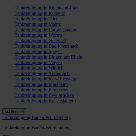
Tankreinigung in Rheinland-Pfalz
Tankreinigung in Koblenz
Tankreinigung in Trier
Tankreinigung in Mainz
Tankreinigung in Ludwigshafen
Tankreinigung in Worms
Tankreinigung in Neuwied
Tankreinigung in Bad Kreuznach
Tankreinigung in Speyer
Tankreinigung in Bingen am Rhein
Tankreinigung in Mayen
Tankreinigung in Wittlich
Tankreinigung in Andernach
Tankreinigung in Idar-Oberstein
Tankreinigung in Ingelheim
Tankreinigung in Pirmasens
Tankreinigung in Zweibrücken
Tankreinigung in Kaiserslautern
schliessen
Tankreinigung Baden-Württemberg
Tankreinigung Baden-Württemberg