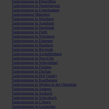
Tankreinigung in Dingolfing
Tankreinigung in Niederbayern
Tankreinigung in Unterfranken
Tankreinigung München
Tankreinigung in Nürnberg
Tankreinigung in Augsburg
Tankreinigung in Ingolstadt
Tankreinigung in Fürth
Tankreinigung in Würzburg
Tankreinigung in Erlangen
Tankreinigung in Bamberg
Tankreinigung in Bayreuth
Tankreinigung in Aschaffenburg
Tankreinigung in Neu-Ulm
Tankreinigung in Schweinfurt
Tankreinigung in Freising
Tankreinigung in Dachau
Tankreinigung in Hof (Saale)
Tankreinigung in Kaufbeuren
Tankreinigung in Weiden in der Oberpfalz
Tankreinigung in Amberg
Tankreinigung in Ansbach
Tankreinigung in Schwabach
Tankreinigung in Coburg
Tankreinigung in Germering