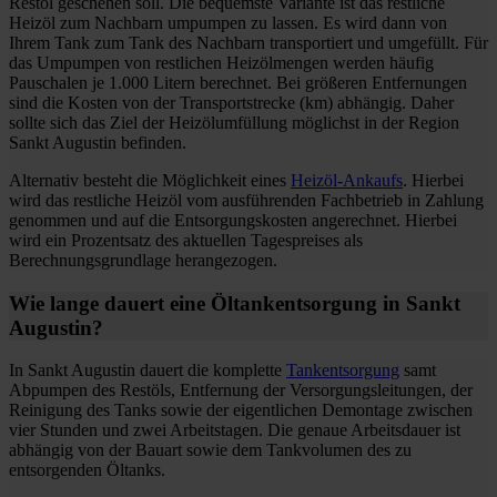
Restöl geschehen soll. Die bequemste Variante ist das restliche
Heizöl zum Nachbarn umpumpen zu lassen. Es wird dann von
Ihrem Tank zum Tank des Nachbarn transportiert und umgefüllt. Für
das Umpumpen von restlichen Heizölmengen werden häufig
Pauschalen je 1.000 Litern berechnet. Bei größeren Entfernungen
sind die Kosten von der Transportstrecke (km) abhängig. Daher
sollte sich das Ziel der Heizölumfüllung möglichst in der Region
Sankt Augustin befinden.
Alternativ besteht die Möglichkeit eines
Heizöl-Ankaufs
. Hierbei
wird das restliche Heizöl vom ausführenden Fachbetrieb in Zahlung
genommen und auf die Entsorgungskosten angerechnet. Hierbei
wird ein Prozentsatz des aktuellen Tagespreises als
Berechnungsgrundlage herangezogen.
Wie lange dauert eine Öltankentsorgung in Sankt
Augustin?
In Sankt Augustin dauert die komplette
Tankentsorgung
samt
Abpumpen des Restöls, Entfernung der Versorgungsleitungen, der
Reinigung des Tanks sowie der eigentlichen Demontage zwischen
vier Stunden und zwei Arbeitstagen. Die genaue Arbeitsdauer ist
abhängig von der Bauart sowie dem Tankvolumen des zu
entsorgenden Öltanks.