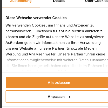
Zustimmung
Details
Über Cookie
verladen und fachgerecht entsorgt. Auf die Rechnungszusatzposition
Tankinnenbeschichtung wurde durch die Mitarbeiter unaufgefordert
hingewiesen und diese auch fachlich vor Ort erklärt (Es war vorher nicht
klar ob eine Teil-Innenbeschichtung besteht). Auch hier wurde nur die
tatsächliche angefallene Position berechnet. Die Rechnung war wie
Diese Webseite verwendet Cookies
abgesprochen (Angebot / Auftrag), und es waren keine unvorhergesehenen
Wir verwenden Cookies, um Inhalte und Anzeigen zu
Positionen enthalten. Mit der Rechnung wurde uns auch die fachgerechte
Demontage und Entsorgung bescheinigt, was von der Versicherung zur
personalisieren, Funktionen für soziale Medien anbieten zu
Kündigung der Gewässerschutzversicherung / Öltankversicherung
können und die Zugriffe auf unsere Website zu analysieren.
anstandslos anerkannt wurde.
Außerdem geben wir Informationen zu Ihrer Verwendung
Ich kann die Firma Botec nur jedem empfehlen, der eine Tankdemontage
unserer Website an unsere Partner für soziale Medien,
beauftragen möchte. Das Preis- Leistungsverhältnis stimmt hier zu 100%.
Werbung und Analysen weiter. Unsere Partner führen diese
Danke für die gute Zusammenarbeit.
Informationen möglicherweise mit weiteren Daten zusammen
die Sie ihnen bereitgestellt haben oder die sie im Rahmen Ihr
Nutzung der Dienste gesammelt haben.
Alle zulassen
Aufgrund Ihrer Datenschutzeinstellungen können wir Ihnen
unsere Bewertungen hier leider nicht anzeigen.
Anpassen
Klicken Sie hier um Ihre Einstellungen zu bearbeiten.