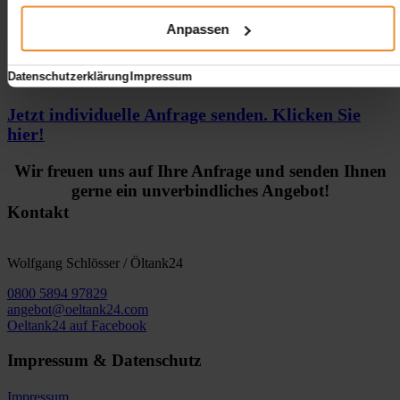
Klicken Sie hier um Ihre Einstellungen zu bearbeiten.
Anpassen
Datenschutzerklärung
Impressum
Jetzt individuelle Anfrage senden. Klicken Sie
hier!
Wir freuen uns auf Ihre Anfrage und senden Ihnen
gerne ein unverbindliches Angebot!
Kontakt
Wolfgang Schlösser / Öltank24
0800 5894 97829
angebot@oeltank24.com
Oeltank24 auf Facebook
Impressum & Datenschutz
Impressum