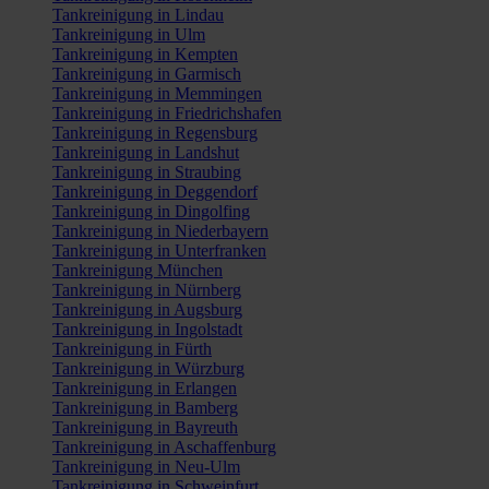
Tankreinigung in Lindau
Tankreinigung in Ulm
Tankreinigung in Kempten
Tankreinigung in Garmisch
Tankreinigung in Memmingen
Tankreinigung in Friedrichshafen
Tankreinigung in Regensburg
Tankreinigung in Landshut
Tankreinigung in Straubing
Tankreinigung in Deggendorf
Tankreinigung in Dingolfing
Tankreinigung in Niederbayern
Tankreinigung in Unterfranken
Tankreinigung München
Tankreinigung in Nürnberg
Tankreinigung in Augsburg
Tankreinigung in Ingolstadt
Tankreinigung in Fürth
Tankreinigung in Würzburg
Tankreinigung in Erlangen
Tankreinigung in Bamberg
Tankreinigung in Bayreuth
Tankreinigung in Aschaffenburg
Tankreinigung in Neu-Ulm
Tankreinigung in Schweinfurt