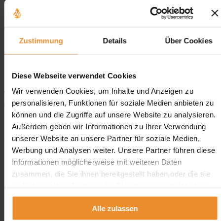
Rückbau der Auffangraummauer auch in Eigenregie durchführen.
Wie schnell erhalte ich ein Angebot für eine
Tankdemontage in Lutherstadt Wittenberg?
Zustimmung
Details
Über Cookies
Bei Anfragen zur Entsorgung Ihrer Öltankanlage erhalten Sie ein
Angebot in der Regel innerhalb eines Arbeitstages.
Diese Webseite verwendet Cookies
Für ein Angebot benötigen wir Ihre Kontaktdaten sowie eine kurze
Beschreibung der zu demontierenden Tankanlage (Tankart und
Wir verwenden Cookies, um Inhalte und Anzeigen zu
Tankvolumen). Hier können Sie jederzeit ein unverbindliches
Angebot anfordern
.
personalisieren, Funktionen für soziale Medien anbieten zu
können und die Zugriffe auf unsere Website zu analysieren.
Das sagen unsere Kunden
Außerdem geben wir Informationen zu Ihrer Verwendung
unserer Website an unsere Partner für soziale Medien,
Werbung und Analysen weiter. Unsere Partner führen diese
Informationen möglicherweise mit weiteren Daten
zusammen, die Sie ihnen bereitgestellt haben oder die sie
im Rahmen Ihrer Nutzung der Dienste gesammelt haben.
Aufgrund Ihrer Datenschutzeinstellungen können wir Ihnen
hier leider keine Bewertungen vom Dienst ProvenExpert
Alle zulassen
anzeigen.