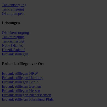
Tankentsorgung
Tankreinigung
Öl umpumpen
Leistungen
Öltankentsorgung
Tankreinigung
Tanksanierung
Neue Öltanks
Heizöl-Ankauf
Erdtank stilllegen
Erdtank stilllegen vor Ort
Erdtank stilllegen NRW
Erdtank stilllegen Hamburg
Erdtank stilllegen Berlin
Erdtank stilllegen Bremen
Erdtank stilllegen Hessen
Erdtank stilllegen Niedersachsen
Erdtank stilllegen Rheinland-Pfalz