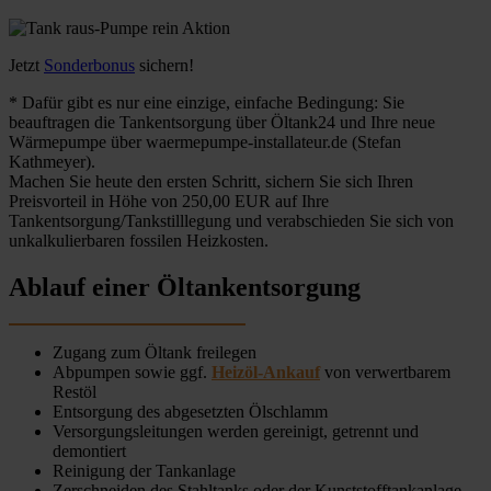
Jetzt
Sonderbonus
sichern!
* Dafür gibt es nur eine einzige, einfache Bedingung: Sie
beauftragen die Tankentsorgung über Öltank24 und Ihre neue
Wärmepumpe über waermepumpe-installateur.de (Stefan
Kathmeyer).
Machen Sie heute den ersten Schritt, sichern Sie sich Ihren
Preisvorteil in Höhe von 250,00 EUR auf Ihre
Tankentsorgung/Tankstilllegung und verabschieden Sie sich von
unkalkulierbaren fossilen Heizkosten.
Ablauf einer Öltankentsorgung
Zugang zum Öltank freilegen
Abpumpen sowie ggf.
Heizöl-Ankauf
von verwertbarem
Restöl
Entsorgung des abgesetzten Ölschlamm
Versorgungsleitungen werden gereinigt, getrennt und
demontiert
Reinigung der Tankanlage
Zerschneiden des Stahltanks oder der Kunststofftankanlage