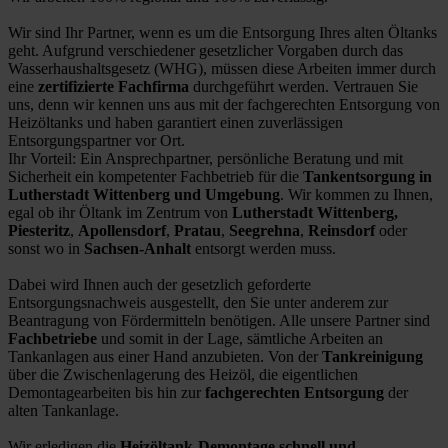
Wir sind Ihr Partner, wenn es um die Entsorgung Ihres alten Öltanks
geht. Aufgrund verschiedener gesetzlicher Vorgaben durch das
Wasserhaushaltsgesetz (WHG), müssen diese Arbeiten immer durch
eine
zertifizierte Fachfirma
durchgeführt werden. Vertrauen Sie
uns, denn wir kennen uns aus mit der fachgerechten Entsorgung von
Heizöltanks und haben garantiert einen zuverlässigen
Entsorgungspartner vor Ort.
Ihr Vorteil: Ein Ansprechpartner, persönliche Beratung und mit
Sicherheit ein kompetenter Fachbetrieb für die
Tankentsorgung in
Lutherstadt Wittenberg und Umgebung
. Wir kommen zu Ihnen,
egal ob ihr Öltank im Zentrum von
Lutherstadt Wittenberg,
Piesteritz
,
Apollensdorf
,
Pratau
,
Seegrehna
,
Reinsdorf
oder
sonst wo in
Sachsen-Anhalt
entsorgt werden muss.
Dabei wird Ihnen auch der gesetzlich geforderte
Entsorgungsnachweis ausgestellt, den Sie unter anderem zur
Beantragung von Fördermitteln benötigen. Alle unsere Partner sind
Fachbetriebe
und somit in der Lage, sämtliche Arbeiten an
Tankanlagen aus einer Hand anzubieten. Von der
Tankreinigung
über die Zwischenlagerung des Heizöl, die eigentlichen
Demontagearbeiten bis hin zur
fachgerechten Entsorgung
der
alten Tankanlage.
Wir erledigen die
Heizöltank-Demontage schnell und