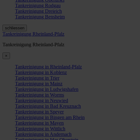
Tankreinigung Rodgau
Tankreinigung Dreieich
Tankreinigung Bensheim
schliessen
Tankreinigung Rheinland-Pfalz
Tankreinigung Rheinland-Pfalz
×
Tankreinigung in Rheinland-Pfalz
Tankreinigung in Koblenz
Tankreinigung in Trier
Tankreinigung in Mainz
Tankreinigung in Ludwigshafen
Tankreinigung in Worms
Tankreinigung in Neuwied
Tankreinigung in Bad Kreuznach
Tankreinigung in Speyer
Tankreinigung in Bingen am Rhein
Tankreinigung in Mayen
Tankreinigung in Wittlich
Tankreinigung in Andernach
Tankreinigung in Idar-Oberstein