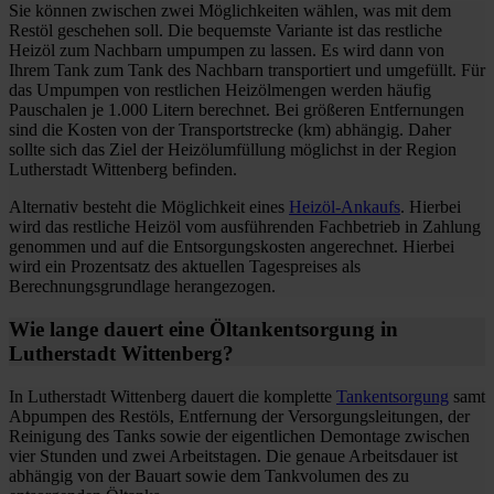
Sie können zwischen zwei Möglichkeiten wählen, was mit dem
Restöl geschehen soll. Die bequemste Variante ist das restliche
Heizöl zum Nachbarn umpumpen zu lassen. Es wird dann von
Ihrem Tank zum Tank des Nachbarn transportiert und umgefüllt. Für
das Umpumpen von restlichen Heizölmengen werden häufig
Pauschalen je 1.000 Litern berechnet. Bei größeren Entfernungen
sind die Kosten von der Transportstrecke (km) abhängig. Daher
sollte sich das Ziel der Heizölumfüllung möglichst in der Region
Lutherstadt Wittenberg befinden.
Alternativ besteht die Möglichkeit eines
Heizöl-Ankaufs
. Hierbei
wird das restliche Heizöl vom ausführenden Fachbetrieb in Zahlung
genommen und auf die Entsorgungskosten angerechnet. Hierbei
wird ein Prozentsatz des aktuellen Tagespreises als
Berechnungsgrundlage herangezogen.
Wie lange dauert eine Öltankentsorgung in
Lutherstadt Wittenberg?
In Lutherstadt Wittenberg dauert die komplette
Tankentsorgung
samt
Abpumpen des Restöls, Entfernung der Versorgungsleitungen, der
Reinigung des Tanks sowie der eigentlichen Demontage zwischen
vier Stunden und zwei Arbeitstagen. Die genaue Arbeitsdauer ist
abhängig von der Bauart sowie dem Tankvolumen des zu