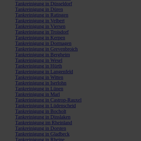
Tankreinigung in Düsseldorf
Tankreinigung in Düren
Tankreinigung in Ratingen
Tankreinigung in Velbert
Tankreinigung in Viersen
Tankreinigung in Troisdorf
Tankreinigung in Kerpen
Tankreinigung in Dormagen
Tankreinigung in Grevenbroich
Tankreinigung in Bergheim
Tankreinigung in Wesel
Tankreinigung in Hürth
Tankreinigung in Langenfeld
Tankreinigung in Witten
Tankreinigung in Iserlohn
Tankreinigung in Lünen
Tankreinigung in Marl
Tankreinigung in Castrop-Rauxel
Tankreinigung in Lüdenscheid
Tankreinigung in Bocholt
Tankreinigung in Dinslaken
Tankreinigung im Rheinland
Tankreinigung in Dorsten
Tankreinigung in Gladbeck
Tankreinigung in Rheine