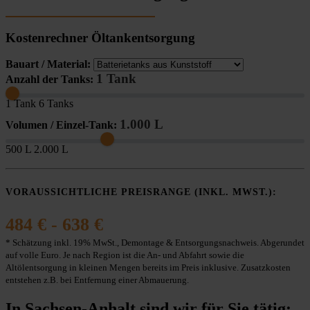
Kostenrechner Öltankentsorgung
Bauart / Material:
1 Tank
Anzahl der Tanks:
1 Tank
6 Tanks
1.000 L
Volumen / Einzel-Tank:
500 L
2.000 L
VORAUSSICHTLICHE PREISRANGE (INKL. MWST.):
484 € - 638 €
* Schätzung inkl. 19% MwSt., Demontage & Entsorgungsnachweis. Abgerundet
auf volle Euro. Je nach Region ist die An- und Abfahrt sowie die
Altölentsorgung in kleinen Mengen bereits im Preis inklusive. Zusatzkosten
entstehen z.B. bei Entfernung einer Abmauerung.
In Sachsen-Anhalt sind wir für Sie tätig: