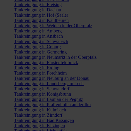
Tankreinigung in Freising
Tankreinigung in Dachau
Tankreinigung in Hof (Saale)
Tankreinigung in Kaufbeuren
Tankreinigung in Weiden in der Oberpfalz
Tankreinigung in Amberg
Tankreinigung in Ansbach
Tankreinigung in Schwabach
Tankreinigung in Coburg
Tankreinigung in Germering
Tankreinigung in Neumarkt in der Oberpfalz
Tankreinigung in Fürstenfeldbruck
Tankreinigung in Erding
Tankreinigung in Forchheim
Tankreinigung in Neuburg an der Donau
Tankreinigung in Landsberg am Lech
Tankreinigung in Schwandorf
Tankreinigung in Königsbrunn
Tankreinigung in Lauf an der Pegnitz
Tankreinigung in Pfaffenhofen an der Ilm
Tankreinigung in Kulmbach
Tankreinigung in Zirndorf
Tankreinigung in Bad Kissingen
Tankreinigung in Kitzingen
Tankreinigung in Lichtenfels