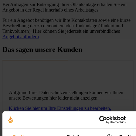
Bei Anfragen zur Entsorgung Ihrer Öltankanlage erhalten Sie ein
Angebot in der Regel innerhalb eines Arbeitstages.
Für ein Angebot benötigen wir Ihre Kontaktdaten sowie eine kurze
Beschreibung der zu demontierenden Tankanlage (Tankart und
Tankvolumen). Hier können Sie jederzeit ein unverbindliches
Angebot anfordern
.
Das sagen unsere Kunden
Aufgrund Ihrer Datenschutzeinstellungen können wir Ihnen
unsere Bewertungen hier leider nicht anzeigen.
Klicken Sie hier um Ihre Einstellungen zu bearbeiten.