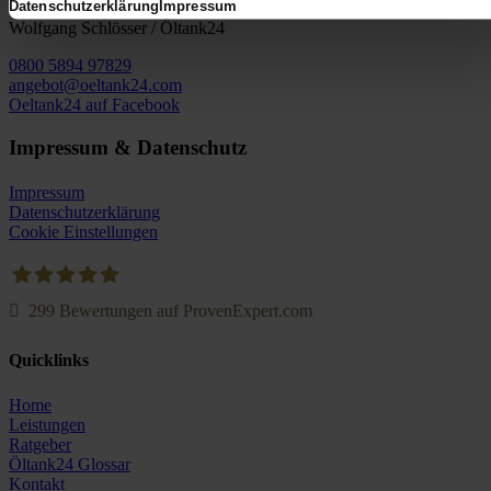
Datenschutzerklärung
Impressum
Wolfgang Schlösser / Öltank24
0800 5894 97829
angebot@oeltank24.com
Oeltank24 auf Facebook
Impressum & Datenschutz
Impressum
Datenschutzerklärung
Cookie Einstellungen
299
Bewertungen auf ProvenExpert.com
Oeltank24.com
Quicklinks
Home
Leistungen
Ratgeber
Öltank24 Glossar
Kontakt