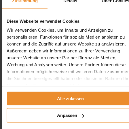
Zustimmung
Details
Über Cookie
Jetzt individuelle Anfrage senden. Klicken Sie
hier!
Diese Webseite verwendet Cookies
Wir freuen uns auf Ihre Anfrage und senden Ihnen
Wir verwenden Cookies, um Inhalte und Anzeigen zu
gerne ein unverbindliches Angebot!
personalisieren, Funktionen für soziale Medien anbieten zu
können und die Zugriffe auf unsere Website zu analysieren.
Außerdem geben wir Informationen zu Ihrer Verwendung
unserer Website an unsere Partner für soziale Medien,
Werbung und Analysen weiter. Unsere Partner führen diese
Aufgrund Ihrer Datenschutzeinstellungen können wir Ihnen
unsere ProvenExpert Bewertungen hier leider nicht anzeigen.
Informationen möglicherweise mit weiteren Daten zusammen
die Sie ihnen bereitgestellt haben oder die sie im Rahmen Ihr
Klicken Sie hier um Ihre Einstellungen zu bearbeiten.
Nutzung der Dienste gesammelt haben.
Alle zulassen
Anpassen
Kontakt