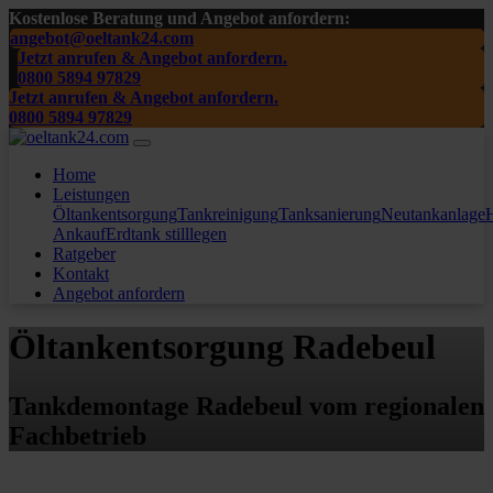
Kostenlose Beratung und Angebot anfordern:
angebot@oeltank24.com
Jetzt anrufen & Angebot anfordern.
0800 5894 97829
Jetzt anrufen & Angebot anfordern.
0800 5894 97829
Home
Leistungen
Öltankentsorgung
Tankreinigung
Tanksanierung
Neutankanlage
H
Ankauf
Erdtank stilllegen
Ratgeber
Kontakt
Angebot anfordern
Öltankentsorgung Radebeul
Tankdemontage Radebeul vom regionalen
Fachbetrieb