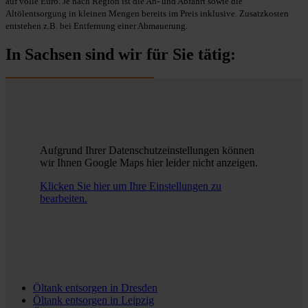
auf volle Euro. Je nach Region ist die An- und Abfahrt sowie die
Altölentsorgung in kleinen Mengen bereits im Preis inklusive. Zusatzkosten
entstehen z.B. bei Entfernung einer Abmauerung.
In Sachsen sind wir für Sie tätig:
Aufgrund Ihrer Datenschutzeinstellungen können
wir Ihnen Google Maps hier leider nicht anzeigen.
Klicken Sie hier um Ihre Einstellungen zu
bearbeiten.
Öltank entsorgen in
Dresden
Öltank entsorgen in
Leipzig