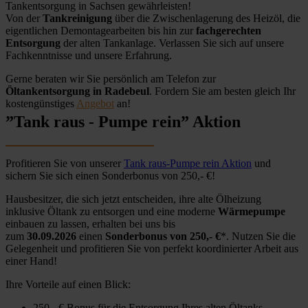
Tankentsorgung in Sachsen gewährleisten!
Von der
Tankreinigung
über die Zwischenlagerung des Heizöl, die
eigentlichen Demontagearbeiten bis hin zur
fachgerechten
Entsorgung
der alten Tankanlage. Verlassen Sie sich auf unsere
Fachkenntnisse und unsere Erfahrung.
Gerne beraten wir Sie persönlich am Telefon zur
Öltankentsorgung in Radebeul
. Fordern Sie am besten gleich Ihr
kostengünstiges
Angebot
an!
”Tank raus - Pumpe rein” Aktion
Profitieren Sie von unserer
Tank raus-Pumpe rein Aktion
und
sichern Sie sich einen Sonderbonus von 250,- €!
Hausbesitzer, die sich jetzt entscheiden, ihre alte Ölheizung
inklusive Öltank zu entsorgen und eine moderne
Wärmepumpe
einbauen zu lassen, erhalten bei uns bis
zum
30.09.2026
einen
Sonderbonus von 250,- €
*. Nutzen Sie die
Gelegenheit und profitieren Sie von perfekt koordinierter Arbeit aus
einer Hand!
Ihre Vorteile auf einen Blick:
250,- € Bonus für die Entsorgung Ihres alten Öltanks