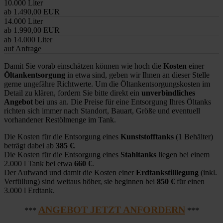
10.000 Liter
ab 1.490,00 EUR
14.000 Liter
ab 1.990,00 EUR
ab 14.000 Liter
auf Anfrage
Damit Sie vorab einschätzen können wie hoch die
Kosten
einer
Öltankentsorgung
in etwa sind, geben wir Ihnen an dieser Stelle
gerne ungefähre Richtwerte. Um die Öltankentsorgungskosten im
Detail zu klären, fordern Sie bitte direkt ein
unverbindliches
Angebot
bei uns an. Die Preise für eine Entsorgung Ihres Öltanks
richten sich immer nach Standort, Bauart, Größe und eventuell
vorhandener Restölmenge im Tank.
Die Kosten für die Entsorgung eines
Kunststofftanks
(1 Behälter)
beträgt dabei ab
385 €
.
Die Kosten für die Entsorgung eines
Stahltanks
liegen bei einem
2.000 l Tank bei etwa
660 €
.
Der Aufwand und damit die Kosten einer
Erdtankstilllegung
(inkl.
Verfüllung) sind weitaus höher, sie beginnen bei
850 €
für einen
3.000 l Erdtank.
ANGEBOT JETZT ANFORDERN
***
***