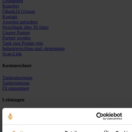
Leistungen
Ratgeber
Öltank24 Glossar
Kontakt
Angebot anfordern
Heizöltank älter 30 Jahre
Unsere Partner
Partner werden
Tank raus Pumpe rein
Industrierückbau und -demontage
Scan-Link
Kostenrechner
Tankentsorgung
Tankreinigung
Öl umpumpen
Leistungen
Öltankentsorgung
Tankreinigung
Tanksanierung
Neutankanlage