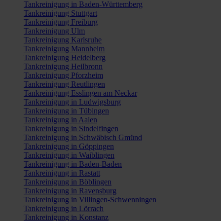
Tankreinigung in Baden-Württemberg
Tankreinigung Stuttgart
Tankreinigung Freiburg
Tankreinigung Ulm
Tankreinigung Karlsruhe
Tankreinigung Mannheim
Tankreinigung Heidelberg
Tankreinigung Heilbronn
Tankreinigung Pforzheim
Tankreinigung Reutlingen
Tankreinigung Esslingen am Neckar
Tankreinigung in Ludwigsburg
Tankreinigung in Tübingen
Tankreinigung in Aalen
Tankreinigung in Sindelfingen
Tankreinigung in Schwäbisch Gmünd
Tankreinigung in Göppingen
Tankreinigung in Waiblingen
Tankreinigung in Baden-Baden
Tankreinigung in Rastatt
Tankreinigung in Böblingen
Tankreinigung in Ravensburg
Tankreinigung in Villingen-Schwenningen
Tankreinigung in Lörrach
Tankreinigung in Konstanz