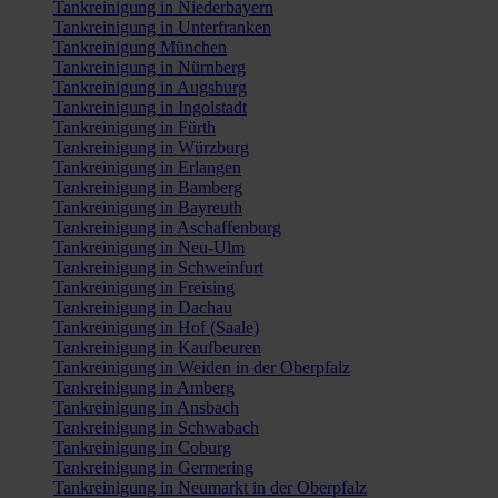
Tankreinigung in Niederbayern
Tankreinigung in Unterfranken
Tankreinigung München
Tankreinigung in Nürnberg
Tankreinigung in Augsburg
Tankreinigung in Ingolstadt
Tankreinigung in Fürth
Tankreinigung in Würzburg
Tankreinigung in Erlangen
Tankreinigung in Bamberg
Tankreinigung in Bayreuth
Tankreinigung in Aschaffenburg
Tankreinigung in Neu-Ulm
Tankreinigung in Schweinfurt
Tankreinigung in Freising
Tankreinigung in Dachau
Tankreinigung in Hof (Saale)
Tankreinigung in Kaufbeuren
Tankreinigung in Weiden in der Oberpfalz
Tankreinigung in Amberg
Tankreinigung in Ansbach
Tankreinigung in Schwabach
Tankreinigung in Coburg
Tankreinigung in Germering
Tankreinigung in Neumarkt in der Oberpfalz