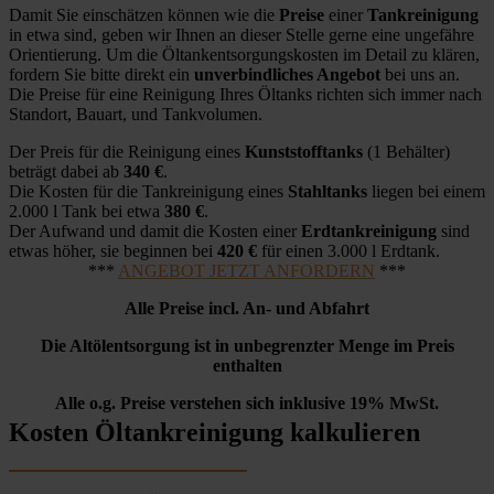
Damit Sie einschätzen können wie die
Preise
einer
Tankreinigung
in etwa sind, geben wir Ihnen an dieser Stelle gerne eine ungefähre
Orientierung. Um die Öltankentsorgungskosten im Detail zu klären,
fordern Sie bitte direkt ein
unverbindliches Angebot
bei uns an.
Die Preise für eine Reinigung Ihres Öltanks richten sich immer nach
Standort, Bauart, und Tankvolumen.
Der Preis für die Reinigung eines
Kunststofftanks
(1 Behälter)
beträgt dabei ab
340 €
.
Die Kosten für die Tankreinigung eines
Stahltanks
liegen bei einem
2.000 l Tank bei etwa
380 €
.
Der Aufwand und damit die Kosten einer
Erdtankreinigung
sind
etwas höher, sie beginnen bei
420 €
für einen 3.000 l Erdtank.
***
ANGEBOT JETZT ANFORDERN
***
Alle Preise incl. An- und Abfahrt
Die Altölentsorgung ist in unbegrenzter Menge im Preis
enthalten
Alle o.g. Preise verstehen sich inklusive 19% MwSt.
Kosten Öltankreinigung kalkulieren