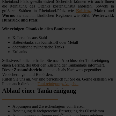
Rheinland-Pfalz gewährleisten! Sicherlich können wir auch Ihnen
die Reinigung des Öltanks kostengünstig anbieten. Sowohl in
größeren Städten in Rheinland-Pfalz wie
Koblenz
, Mainz
und
Worms
als auch in ländlichen Regionen wie
Eifel, Westerwald,
Hunsrück und Pfalz
.
Wir reinigen Öltanks in allen Bauformen:
Kellertanks aus Stahl
Batterietanks aus Kunststoff oder Metall
oberirdische zylindrische Tanks
Erdtanks
Selbstverständlich erhalten Sie nach Abschluss der Tankreinigung
einen Bericht, der über den Zustand der Tankanlage informiert.
Dieser
Zustandsbericht
dient auch als Nachweis gegenüber
Versicherungen und Behörden.
Rufen Sie uns an, wir sind persönlich für Sie da. Gerne erstellen wir
Ihnen auch direkt ein
Tankreinigungs-Angebot
.
Ablauf einer Tankreinigung
Abpumpen und Zwischenlagern von Heizöl
Beseitigung & fachgerechte Entsorgung des Ölschlamm
Ablagerungen entfernen und Öltank von innen reinigen