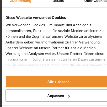
Zustimmung
Details
Über Cookie
Heizöl-Ankauf
Erdtank stilllegen
Erdtank stilllegen vor Ort
Diese Webseite verwendet Cookies
Erdtank stilllegen NRW
Wir verwenden Cookies, um Inhalte und Anzeigen zu
Erdtank stilllegen Hamburg
personalisieren, Funktionen für soziale Medien anbieten zu
Erdtank stilllegen Berlin
können und die Zugriffe auf unsere Website zu analysieren.
Erdtank stilllegen Bremen
Erdtank stilllegen Hessen
Außerdem geben wir Informationen zu Ihrer Verwendung
Erdtank stilllegen Niedersachsen
unserer Website an unsere Partner für soziale Medien,
Erdtank stilllegen Rheinland-Pfalz
Werbung und Analysen weiter. Unsere Partner führen diese
Informationen möglicherweise mit weiteren Daten zusammen
Tankreinigung vor Ort
die Sie ihnen bereitgestellt haben oder die sie im Rahmen Ihr
Tankreinigung Deutschland
Nutzung der Dienste gesammelt haben.
Tankreinigung Deutschland
Alle zulassen
×
Tankreinigung in der Nähe
Anpassen
Tankreinigung in Berlin
Tankreinigung in Hamburg