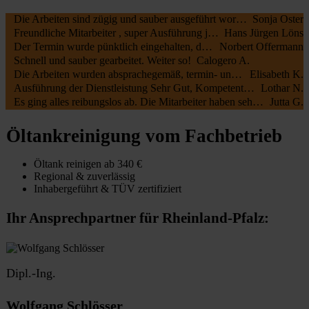
Die Arbeiten sind zügig und sauber ausgeführt worden, wir waren sehr zufrieden. Die MA waren freundlich , nochmal ein Danke schön an die beiden.
Sonja Oster
Freundliche Mitarbeiter , super Ausführung jederzeit zu empfehlen
Hans Jürgen Löns
Der Termin wurde pünktlich eingehalten, die Mitarbeiter waren kundenfreundlich und haben alles gut erledigt. Die Rechnung entsprach dem Auftrag.
Norbert Offermann
Schnell und sauber gearbeitet. Weiter so!
Calogero A.
Die Arbeiten wurden absprachegemäß, termin- und fachgerecht zu unserer vollsten Zufriedenheit durchgeführt. Sehr freundliche Kommunikation sowohl mit Öltank24 als auch mit der Fa. Botec
Elisabeth K.
Ausführung der Dienstleistung Sehr Gut, Kompetente Mitarbeiter, Sehr Freundliches Personal
Lothar N.
Es ging alles reibungslos ab. Die Mitarbeiter haben sehr schnell und sauber gearbeitet.
Jutta G.
Öltankreinigung vom Fachbetrieb
Öltank reinigen ab 340 €
Regional & zuverlässig
Inhabergeführt & TÜV zertifiziert
Ihr Ansprechpartner für Rheinland-Pfalz:
Dipl.-Ing.
Wolfgang Schlösser