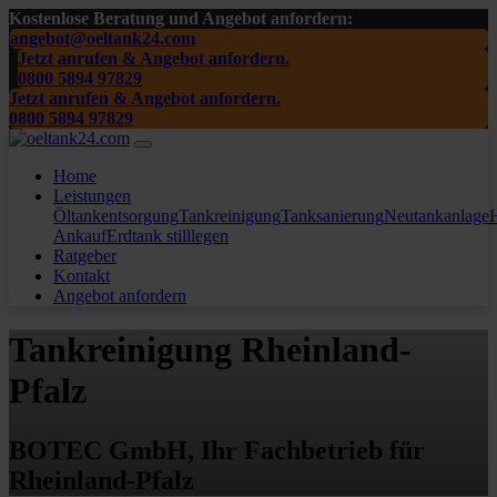
Kostenlose Beratung und Angebot anfordern:
angebot@oeltank24.com
Jetzt anrufen & Angebot anfordern.
0800 5894 97829
Jetzt anrufen & Angebot anfordern.
0800 5894 97829
Home
Leistungen
Öltankentsorgung
Tankreinigung
Tanksanierung
Neutankanlage
H
Ankauf
Erdtank stilllegen
Ratgeber
Kontakt
Angebot anfordern
Tankreinigung Rheinland-
Pfalz
BOTEC GmbH, Ihr Fachbetrieb für
Rheinland-Pfalz