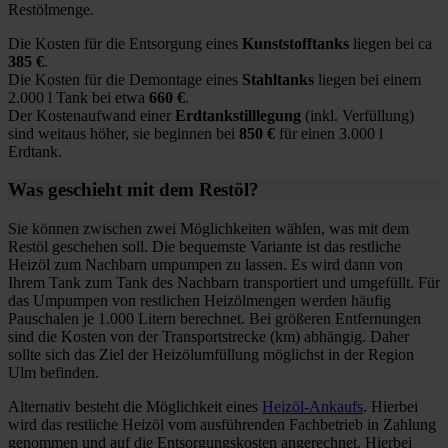
Restölmenge.
Die Kosten für die Entsorgung eines
Kunststofftanks
liegen bei ca
385 €
.
Die Kosten für die Demontage eines
Stahltanks
liegen bei einem
2.000 l Tank bei etwa
660 €
.
Der Kostenaufwand einer
Erdtankstilllegung
(inkl. Verfüllung)
sind weitaus höher, sie beginnen bei
850 €
für einen 3.000 l
Erdtank.
Was geschieht mit dem Restöl?
Sie können zwischen zwei Möglichkeiten wählen, was mit dem
Restöl geschehen soll. Die bequemste Variante ist das restliche
Heizöl zum Nachbarn umpumpen zu lassen. Es wird dann von
Ihrem Tank zum Tank des Nachbarn transportiert und umgefüllt. Für
das Umpumpen von restlichen Heizölmengen werden häufig
Pauschalen je 1.000 Litern berechnet. Bei größeren Entfernungen
sind die Kosten von der Transportstrecke (km) abhängig. Daher
sollte sich das Ziel der Heizölumfüllung möglichst in der Region
Ulm befinden.
Alternativ besteht die Möglichkeit eines
Heizöl-Ankaufs
. Hierbei
wird das restliche Heizöl vom ausführenden Fachbetrieb in Zahlung
genommen und auf die Entsorgungskosten angerechnet. Hierbei