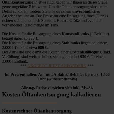
Öltankentsorgung
in etwa sind, geben wir Ihnen an dieser Stelle
gerne ungefähre Richtwerte. Um die Öltankentsorgungskosten im
Detail zu klären, fordern Sie bitte direkt ein
unverbindliches
Angebot
bei uns an. Die Preise für eine Entsorgung Ihres Öltanks
richten sich immer nach Standort, Bauart, Größe und eventuell
vorhandener Restölmenge im Tank.
Die Kosten für die Entsorgung eines
Kunststofftanks
(1 Behälter)
beträgt dabei ab
385 €
.
Die Kosten für die Entsorgung eines
Stahltanks
liegen bei einem
2.000 l Tank bei etwa
680 €
.
Der Aufwand und damit die Kosten einer
Erdtankstilllegung
(inkl.
Verfüllung) sind weitaus höher, sie beginnen bei
950 €
für einen
3.000 l Erdtank.
***
ANGEBOT JETZT ANFORDERN
***
Im Preis enthalten: An- und Abfahrt/ Behälter bis max. 1.500
Liter (Kunststofftanks)
Alle o.g. Preise verstehen sich inkl. MwSt.
Kosten Öltankentsorgung kalkulieren
Kostenrechner Öltankentsorgung