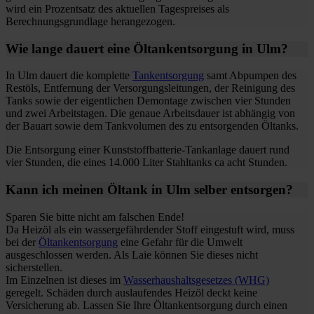
wird ein Prozentsatz des aktuellen Tagespreises als
Berechnungsgrundlage herangezogen.
Wie lange dauert eine Öltankentsorgung in Ulm?
In Ulm dauert die komplette
Tankentsorgung
samt Abpumpen des
Restöls, Entfernung der Versorgungsleitungen, der Reinigung des
Tanks sowie der eigentlichen Demontage zwischen vier Stunden
und zwei Arbeitstagen. Die genaue Arbeitsdauer ist abhängig von
der Bauart sowie dem Tankvolumen des zu entsorgenden Öltanks.
Die Entsorgung einer Kunststoffbatterie-Tankanlage dauert rund
vier Stunden, die eines 14.000 Liter Stahltanks ca acht Stunden.
Kann ich meinen Öltank in Ulm selber entsorgen?
Sparen Sie bitte nicht am falschen Ende!
Da Heizöl als ein wassergefährdender Stoff eingestuft wird, muss
bei der
Öltankentsorgung
eine Gefahr für die Umwelt
ausgeschlossen werden. Als Laie können Sie dieses nicht
sicherstellen.
Im Einzelnen ist dieses im
Wasserhaushaltsgesetzes (WHG)
geregelt. Schäden durch auslaufendes Heizöl deckt keine
Versicherung ab. Lassen Sie Ihre Öltankentsorgung durch einen