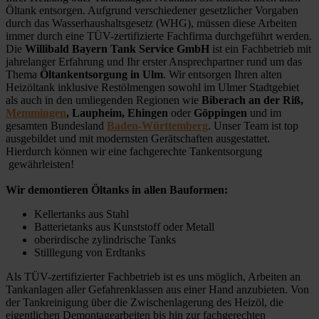
Öltank entsorgen. Aufgrund verschiedener gesetzlicher Vorgaben
durch das Wasserhaushaltsgesetz (WHG), müssen diese Arbeiten
immer durch eine TÜV-zertifizierte Fachfirma durchgeführt werden.
Die
Willibald Bayern Tank Service GmbH
ist ein Fachbetrieb mit
jahrelanger Erfahrung und Ihr erster Ansprechpartner rund um das
Thema
Öltankentsorgung in Ulm
. Wir entsorgen Ihren alten
Heizöltank inklusive Restölmengen sowohl im Ulmer Stadtgebiet
als auch in den umliegenden Regionen wie
Biberach an der Riß,
Memmingen
, Laupheim, Ehingen
oder
Göppingen
und im
gesamten Bundesland
Baden-Württemberg
. Unser Team ist top
ausgebildet und mit modernsten Gerätschaften ausgestattet.
Hierdurch können wir eine fachgerechte Tankentsorgung
gewährleisten!
Wir demontieren Öltanks in allen Bauformen:
Kellertanks aus Stahl
Batterietanks aus Kunststoff oder Metall
oberirdische zylindrische Tanks
Stilllegung von Erdtanks
Als TÜV-zertifizierter Fachbetrieb ist es uns möglich, Arbeiten an
Tankanlagen aller Gefahrenklassen aus einer Hand anzubieten. Von
der Tankreinigung über die Zwischenlagerung des Heizöl, die
eigentlichen Demontagearbeiten bis hin zur fachgerechten