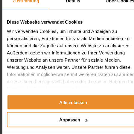
Zustimmung
Details
Über Cookie
Aufgrund Ihrer Datenschutzeinstellungen können wir Ihnen
unsere ProvenExpert Bewertungen hier leider nicht anzeigen.
Diese Webseite verwendet Cookies
Klicken Sie hier um Ihre Einstellungen zu bearbeiten.
Wir verwenden Cookies, um Inhalte und Anzeigen zu
personalisieren, Funktionen für soziale Medien anbieten zu
können und die Zugriffe auf unsere Website zu analysieren.
Außerdem geben wir Informationen zu Ihrer Verwendung
unserer Website an unsere Partner für soziale Medien,
Kontakt
Werbung und Analysen weiter. Unsere Partner führen diese
Informationen möglicherweise mit weiteren Daten zusammen
Wolfgang Schlösser, Willibald Bayern Tank Service GmbH
die Sie ihnen bereitgestellt haben oder die sie im Rahmen Ihr
Nutzung der Dienste gesammelt haben.
0800 5894 97829
angebot@oeltank24.com
Oeltank24 auf Facebook
Alle zulassen
Impressum & Datenschutz
Anpassen
Impressum
Datenschutzerklärung