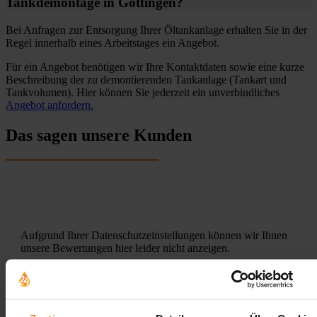
Tankdemontage in Göttingen?
Bei Anfragen zur Entsorgung Ihrer Öltankanlage erhalten Sie in der
Regel innerhalb eines Arbeitstages ein Angebot.
Für ein Angebot benötigen wir Ihre Kontaktdaten sowie eine kurze
Beschreibung der zu demontierenden Tankanlage (Tankart und
Tankvolumen). Hier können Sie jederzeit ein unverbindliches
Angebot anfordern.
Das sagen unsere Kunden
Aufgrund Ihrer Datenschutzeinstellungen können wir Ihnen
unsere Bewertungen hier leider nicht anzeigen.
Klicken Sie hier um Ihre Einstellungen zu bearbeiten.