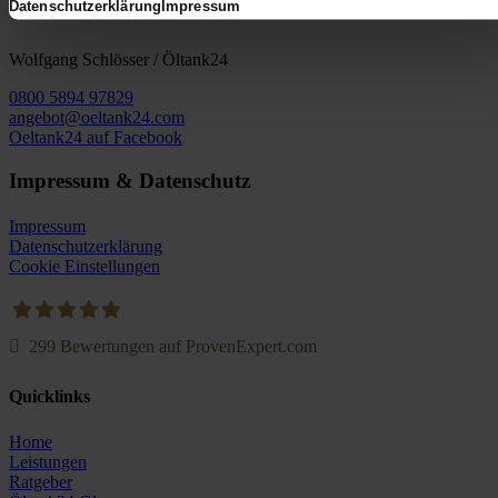
Datenschutzerklärung
Impressum
Wolfgang Schlösser / Öltank24
0800 5894 97829
angebot@oeltank24.com
Oeltank24 auf Facebook
Impressum & Datenschutz
Impressum
Datenschutzerklärung
Cookie Einstellungen
299
Bewertungen auf ProvenExpert.com
Oeltank24.com
Quicklinks
Home
Leistungen
Ratgeber