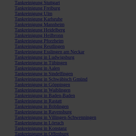
Tankreinigung Stuttgart
Tankreinigung Freiburg
Tankreinigung Ulm
Tankreinigung Karlsruhe
Tankreinigung Mannheim
Tankreinigung Heidelberg
Tankreinigung Heilbronn
Tankreinigung Pforzheim
Tankreinigung Reutlingen
Tankreinigung Esslingen am Neckar
Tankreinigung in Ludwigsburg
Tankreinigung in Tübingen
Tankreinigung in Aalen
Tankreinigung in Sindelfingen
Tankreinigung in Schwäbisch Gmünd
Tankreinigung in Göppingen
Tankreinigung in Waiblingen
Tankreinigung in Baden-Baden
Tankreinigung in Rastatt
Tankreinigung in Böblingen
Tankreinigung in Ravensburg
Tankreinigung in Villingen-Schwenningen
Tankreinigung in Lörrach
Tankreinigung in Konstanz
Tankreinigung in Offenburg