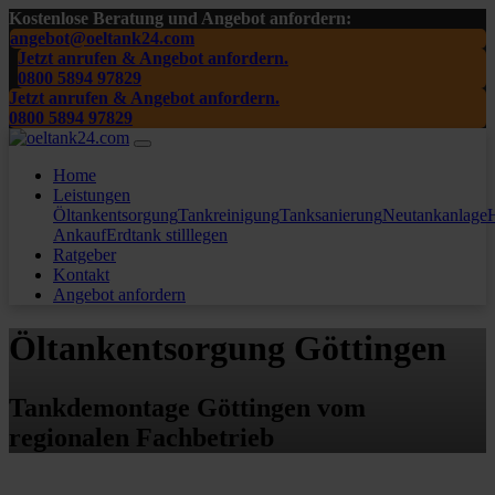
Kostenlose Beratung und Angebot anfordern:
angebot@oeltank24.com
Jetzt anrufen & Angebot anfordern.
0800 5894 97829
Jetzt anrufen & Angebot anfordern.
0800 5894 97829
Home
Leistungen
Öltankentsorgung
Tankreinigung
Tanksanierung
Neutankanlage
H
Ankauf
Erdtank stilllegen
Ratgeber
Kontakt
Angebot anfordern
Öltankentsorgung Göttingen
Tankdemontage Göttingen vom
regionalen Fachbetrieb