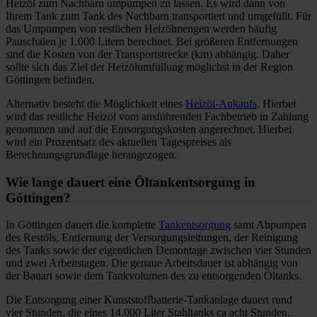
Heizöl zum Nachbarn umpumpen zu lassen. Es wird dann von
Ihrem Tank zum Tank des Nachbarn transportiert und umgefüllt. Für
das Umpumpen von restlichen Heizölmengen werden häufig
Pauschalen je 1.000 Litern berechnet. Bei größeren Entfernungen
sind die Kosten von der Transportstrecke (km) abhängig. Daher
sollte sich das Ziel der Heizölumfüllung möglichst in der Region
Göttingen befinden.
Alternativ besteht die Möglichkeit eines
Heizöl-Ankaufs
. Hierbei
wird das restliche Heizöl vom ausführenden Fachbetrieb in Zahlung
genommen und auf die Entsorgungskosten angerechnet. Hierbei
wird ein Prozentsatz des aktuellen Tagespreises als
Berechnungsgrundlage herangezogen.
Wie lange dauert eine Öltankentsorgung in
Göttingen?
In Göttingen dauert die komplette
Tankentsorgung
samt Abpumpen
des Restöls, Entfernung der Versorgungsleitungen, der Reinigung
des Tanks sowie der eigentlichen Demontage zwischen vier Stunden
und zwei Arbeitstagen. Die genaue Arbeitsdauer ist abhängig von
der Bauart sowie dem Tankvolumen des zu entsorgenden Öltanks.
Die Entsorgung einer Kunststoffbatterie-Tankanlage dauert rund
vier Stunden, die eines 14.000 Liter Stahltanks ca acht Stunden.