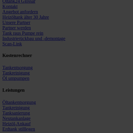
Öltank24 Glossar
Kontakt
Angebot anfordern
Heizöltank älter 30 Jahre
Unsere Partner
Partner werden
Tank raus Pumpe rein
Industrierückbau und -demontage
Scan-Link
Kostenrechner
Tankentsorgung
Tankreinigung
Öl umpumpen
Leistungen
Öltankentsorgung
Tankreinigung
Tanksanierung
Neutankanlage
Heizöl-Ankauf
Erdtank stilllegen