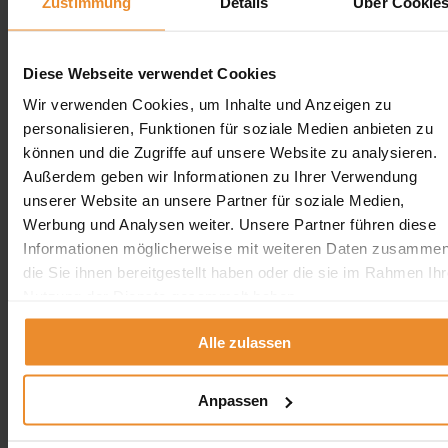
Zustimmung
Details
Über Cookie
Jetzt individuelle Anfrage senden. Klicken Sie
Diese Webseite verwendet Cookies
hier!
Wir verwenden Cookies, um Inhalte und Anzeigen zu
Wir freuen uns auf Ihre Anfrage und senden Ihnen
personalisieren, Funktionen für soziale Medien anbieten zu
gerne ein unverbindliches Angebot!
können und die Zugriffe auf unsere Website zu analysieren.
Außerdem geben wir Informationen zu Ihrer Verwendung
unserer Website an unsere Partner für soziale Medien,
Werbung und Analysen weiter. Unsere Partner führen diese
Informationen möglicherweise mit weiteren Daten zusammen
Aufgrund Ihrer Datenschutzeinstellungen können wir Ihnen
die Sie ihnen bereitgestellt haben oder die sie im Rahmen Ihr
unsere ProvenExpert Bewertungen hier leider nicht anzeigen.
Nutzung der Dienste gesammelt haben.
Klicken Sie hier um Ihre Einstellungen zu bearbeiten.
Alle zulassen
Anpassen
Kontakt