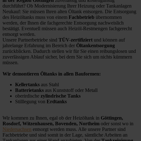
in der Region Göttingen
zuverlässig und kostengünstig
durchführt? Ob Modernisierung Ihrer Heizung oder Tankanlagen
Neukauf: Sie müssen Ihren alten Öltank entsorgen. Die Entsorgung
des Heizöltanks muss von einem
Fachbetrieb
übernommen
werden, der Ihnen die fachgerechte Entsorgung nachweislich
bestätigt. Eventuell müssen auch Heizöl-Restmengen fachgerecht
entsorgt werden.
Unsere Partnerbetriebe sind
TÜV-zertifiziert
und können auf
jahrelange Erfahrung im Bereich der
Öltankentsorgung
zurückblicken. Dadurch stellen wir für Sie einen reibungslosen und
zuverlässigen Ablauf sicher, bei dem Sie sich um nichts kümmern
müssen.
Wir demontieren Öltanks in allen Bauformen:
Kellertanks
aus Stahl
Batterietanks
aus Kunststoff oder Metall
oberirdische
zylindrische Tanks
Stilllegung von
Erdtanks
Wir kommen zu Ihnen, egal ob der Heizöltank in
Göttingen,
Rosdorf, Witzenhausen, Bovenden, Northeim
oder sonst wo in
Niedersachsen
entsorgt werden muss. Alle unsere Partner sind
Fachbetriebe und sind somit in der Lage, sämtliche Arbeiten an
Tankanlagen aus einer Hand anzubieten. Von der
Tankreinigung