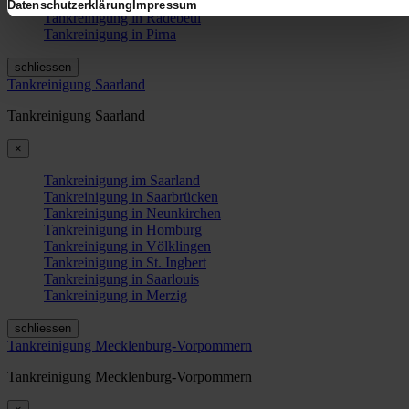
Tankreinigung in Bautzen
Datenschutzerklärung
Impressum
Tankreinigung in Radebeul
Tankreinigung in Pirna
schliessen
Tankreinigung Saarland
Tankreinigung Saarland
×
Tankreinigung im Saarland
Tankreinigung in Saarbrücken
Tankreinigung in Neunkirchen
Tankreinigung in Homburg
Tankreinigung in Völklingen
Tankreinigung in St. Ingbert
Tankreinigung in Saarlouis
Tankreinigung in Merzig
schliessen
Tankreinigung Mecklenburg-Vorpommern
Tankreinigung Mecklenburg-Vorpommern