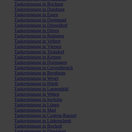
Tankreinigung in Bochum
Tankreinigung in Duisburg
Tankreinigung in Essen
Tankreinigung in Dortmund
Tankreinigung in Düsseldorf
Tankreinigung in Düren
Tankreinigung in Ratingen
Tankreinigung in Velbert
Tankreinigung in Viersen
Tankreinigung in Troisdorf
Tankreinigung in Kerpen
Tankreinigung in Dormagen
Tankreinigung in Grevenbroich
Tankreinigung in Bergheim
Tankreinigung in Wesel
Tankreinigung in Hürth
Tankreinigung in Langenfeld
Tankreinigung in Witten
Tankreinigung in Iserlohn
Tankreinigung in Lünen
Tankreinigung in Marl
Tankreinigung in Castrop-Rauxel
Tankreinigung in Lüdenscheid
Tankreinigung in Bocholt
Tankreinigung in Dinslaken