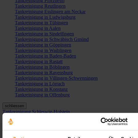
Tankreinigung Pforzheim
Tankreinigung Reutlingen
Tankreinigung Esslingen am Neckar
Tankreinigung in Ludwigsburg
Tankreinigung in Tübingen
Tankreinigung in Aalen
Tankreinigung in Sindelfingen
Tankreinigung in Schwäbisch Gmünd
Tankreinigung in Göppingen
Tankreinigung in Waiblingen
Tankreinigung in Baden-Baden
Tankreinigung in Rastatt
Tankreinigung in Böblingen
Tankreinigung in Ravensburg
Tankreinigung in Villingen-Schwenningen
Tankreinigung in Lörrach
Tankreinigung in Konstanz
Tankreinigung in Offenburg
schliessen
Tankreinigung Schleswig-Holstein
Tankreinigung Schleswig-Holstein
×