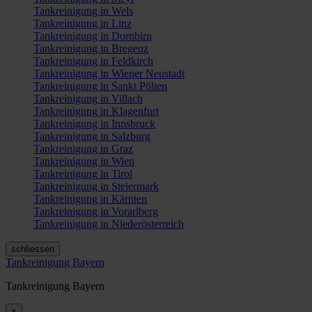
Tankreinigung in Wels
Tankreinigung in Linz
Tankreinigung in Dornbirn
Tankreinigung in Bregenz
Tankreinigung in Feldkirch
Tankreinigung in Wiener Neustadt
Tankreinigung in Sankt Pölten
Tankreinigung in Villach
Tankreinigung in Klagenfurt
Tankreinigung in Innsbruck
Tankreinigung in Salzburg
Tankreinigung in Graz
Tankreinigung in Wien
Tankreinigung in Tirol
Tankreinigung in Steiermark
Tankreinigung in Kärnten
Tankreinigung in Vorarlberg
Tankreinigung in Niederösterreich
schliessen
Tankreinigung Bayern
Tankreinigung Bayern
×