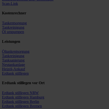
Scan-Link
Kostenrechner
Tankentsorgung
Tankreinigung
Öl umpumpen
Leistungen
Öltankentsorgung
Tankreinigung
Tanksanierung
Neutankanlage
Heizöl-Ankauf
Erdtank stilllegen
Erdtank stilllegen vor Ort
Erdtank stilllegen NRW
Erdtank stilllegen Hamburg
Erdtank stilllegen Berlin
Erdtank stilllegen Bremen