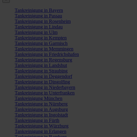
Tankreinigung in Bayern
Tankreinigung in Passau
Tankreinigung in Rosenheim
Tankreinigung in Lindau
Tankreinigung in Ulm
Tankreinigung in Kempten
Tankreinigung in Garmisch
Tankreinigung in Memmingen
Tankreinigung in Friedrichshafen
Tankreinigung in Regensburg
Tankreinigung in Landshut
Tankreinigung in Straubing
Tankreinigung in Deggendorf
Tankreinigung in Dingolfing
Tankreinigung in Niederbayern
Tankreinigung in Unterfranken
Tankreinigung München
Tankreinigung in Nürnberg
Tankreinigung in Augsburg
Tankreinigung in Ingolstadt
Tankreinigung in Fürth
Tankreinigung in Würzburg
Tankreinigung in Erlangen
Tankreinigung in Bamberg