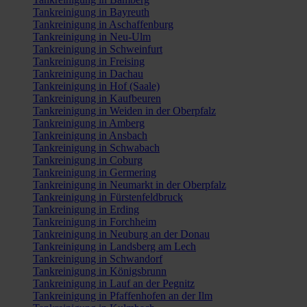
Tankreinigung in Bayreuth
Tankreinigung in Aschaffenburg
Tankreinigung in Neu-Ulm
Tankreinigung in Schweinfurt
Tankreinigung in Freising
Tankreinigung in Dachau
Tankreinigung in Hof (Saale)
Tankreinigung in Kaufbeuren
Tankreinigung in Weiden in der Oberpfalz
Tankreinigung in Amberg
Tankreinigung in Ansbach
Tankreinigung in Schwabach
Tankreinigung in Coburg
Tankreinigung in Germering
Tankreinigung in Neumarkt in der Oberpfalz
Tankreinigung in Fürstenfeldbruck
Tankreinigung in Erding
Tankreinigung in Forchheim
Tankreinigung in Neuburg an der Donau
Tankreinigung in Landsberg am Lech
Tankreinigung in Schwandorf
Tankreinigung in Königsbrunn
Tankreinigung in Lauf an der Pegnitz
Tankreinigung in Pfaffenhofen an der Ilm