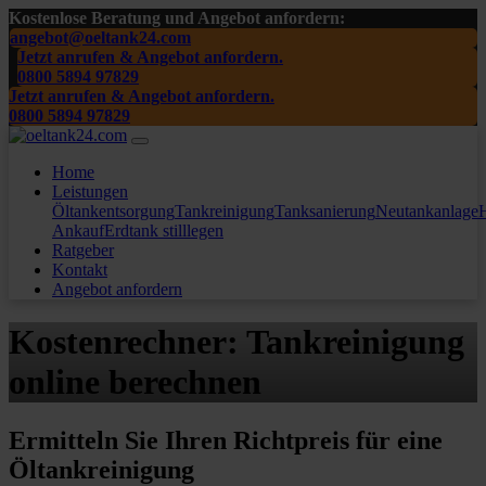
Kostenlose Beratung und Angebot anfordern:
angebot@oeltank24.com
Jetzt anrufen & Angebot anfordern.
0800 5894 97829
Jetzt anrufen & Angebot anfordern.
0800 5894 97829
Home
Leistungen
Öltankentsorgung
Tankreinigung
Tanksanierung
Neutankanlage
H
Ankauf
Erdtank stilllegen
Ratgeber
Kontakt
Angebot anfordern
Kostenrechner: Tankreinigung
online berechnen
Ermitteln Sie Ihren Richtpreis für eine
Öltankreinigung