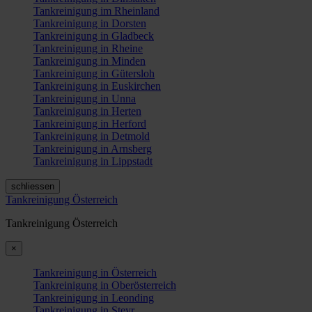
Tankreinigung im Rheinland
Tankreinigung in Dorsten
Tankreinigung in Gladbeck
Tankreinigung in Rheine
Tankreinigung in Minden
Tankreinigung in Gütersloh
Tankreinigung in Euskirchen
Tankreinigung in Unna
Tankreinigung in Herten
Tankreinigung in Herford
Tankreinigung in Detmold
Tankreinigung in Arnsberg
Tankreinigung in Lippstadt
schliessen
Tankreinigung Österreich
Tankreinigung Österreich
×
Tankreinigung in Österreich
Tankreinigung in Oberösterreich
Tankreinigung in Leonding
Tankreinigung in Steyr