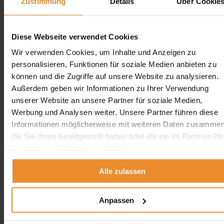
Zustimmung
Details
Über Cookie
Tankreinigung Schleswig-Holstein
Tankreinigung Kiel
Tankreinigung Lübeck
Diese Webseite verwendet Cookies
Tankreinigung Flensburg
Tankreinigung Neumünster
Wir verwenden Cookies, um Inhalte und Anzeigen zu
Tankreinigung Norderstedt
Tankreinigung Elmshorn
personalisieren, Funktionen für soziale Medien anbieten zu
Tankreinigung Ahrensburg
können und die Zugriffe auf unsere Website zu analysieren.
Außerdem geben wir Informationen zu Ihrer Verwendung
schliessen
unserer Website an unsere Partner für soziale Medien,
Tankreinigung Sachsen
Werbung und Analysen weiter. Unsere Partner führen diese
Tankreinigung Sachsen
Informationen möglicherweise mit weiteren Daten zusammen
×
die Sie ihnen bereitgestellt haben oder die sie im Rahmen Ihr
Nutzung der Dienste gesammelt haben.
Tankreinigung in Sachsen
Tankreinigung in Dresden
Tankreinigung in Leipzig
Alle zulassen
Tankreinigung in Chemnitz
Tankreinigung in Zwickau
Tankreinigung in Plauen
Anpassen
Tankreinigung in Görlitz
Tankreinigung in Freiberg