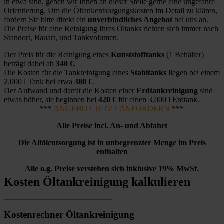
in etwa sind, geben wir Ihnen an dieser Stelle gerne eine ungefähre
Orientierung. Um die Öltankentsorgungskosten im Detail zu klären,
fordern Sie bitte direkt ein
unverbindliches Angebot
bei uns an.
Die Preise für eine Reinigung Ihres Öltanks richten sich immer nach
Standort, Bauart, und Tankvolumen.
Der Preis für die Reinigung eines
Kunststofftanks
(1 Behälter)
beträgt dabei ab
340 €
.
Die Kosten für die Tankreinigung eines
Stahltanks
liegen bei einem
2.000 l Tank bei etwa
380 €
.
Der Aufwand und damit die Kosten einer
Erdtankreinigung
sind
etwas höher, sie beginnen bei
420 €
für einen 3.000 l Erdtank.
***
ANGEBOT JETZT ANFORDERN
***
Alle Preise incl. An- und Abfahrt
Die Altölentsorgung ist in unbegrenzter Menge im Preis
enthalten
Alle o.g. Preise verstehen sich inklusive 19% MwSt.
Kosten Öltankreinigung kalkulieren
Kostenrechner Öltankreinigung