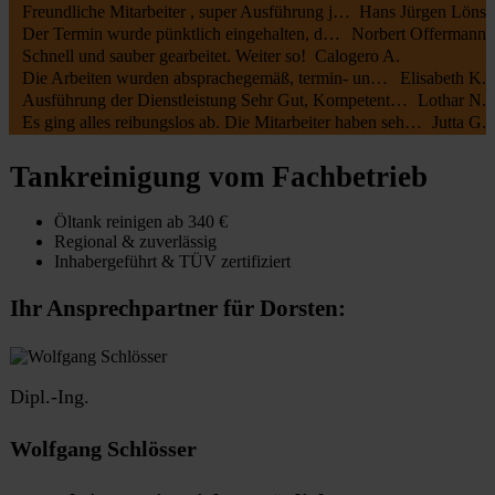
Freundliche Mitarbeiter , super Ausführung jederzeit zu empfehlen
Hans Jürgen Löns
Der Termin wurde pünktlich eingehalten, die Mitarbeiter waren kundenfreundlich und haben alles gut erledigt. Die Rechnung entsprach dem Auftrag.
Norbert Offermann
Schnell und sauber gearbeitet. Weiter so!
Calogero A.
Die Arbeiten wurden absprachegemäß, termin- und fachgerecht zu unserer vollsten Zufriedenheit durchgeführt. Sehr freundliche Kommunikation sowohl mit Öltank24 als auch mit der Fa. Botec
Elisabeth K.
Ausführung der Dienstleistung Sehr Gut, Kompetente Mitarbeiter, Sehr Freundliches Personal
Lothar N.
Es ging alles reibungslos ab. Die Mitarbeiter haben sehr schnell und sauber gearbeitet.
Jutta G.
Tankreinigung vom Fachbetrieb
Öltank reinigen ab 340 €
Regional & zuverlässig
Inhabergeführt & TÜV zertifiziert
Ihr Ansprechpartner für Dorsten:
Dipl.-Ing.
Wolfgang Schlösser