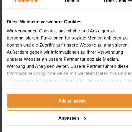
Zustimmung
Details
Über Cookie
Erdtank stilllegen
Erdtank stilllegen vor Ort
Diese Webseite verwendet Cookies
Erdtank stilllegen NRW
Wir verwenden Cookies, um Inhalte und Anzeigen zu
Erdtank stilllegen Hamburg
Erdtank stilllegen Berlin
personalisieren, Funktionen für soziale Medien anbieten zu
Erdtank stilllegen Bremen
können und die Zugriffe auf unsere Website zu analysieren.
Erdtank stilllegen Hessen
Außerdem geben wir Informationen zu Ihrer Verwendung
Erdtank stilllegen Niedersachsen
Erdtank stilllegen Rheinland-Pfalz
unserer Website an unsere Partner für soziale Medien,
Werbung und Analysen weiter. Unsere Partner führen diese
Tankreinigung vor Ort
Informationen möglicherweise mit weiteren Daten zusammen
die Sie ihnen bereitgestellt haben oder die sie im Rahmen Ihr
Tankreinigung Deutschland
Nutzung der Dienste gesammelt haben.
Tankreinigung Deutschland
Alle zulassen
×
Tankreinigung in der Nähe
Tankreinigung in Berlin
Anpassen
Tankreinigung in Hamburg
Tankreinigung in Bremen