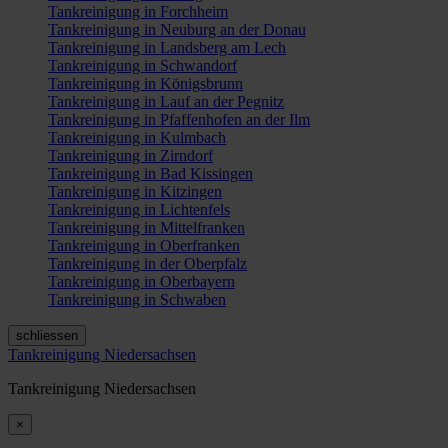
Tankreinigung in Forchheim
Tankreinigung in Neuburg an der Donau
Tankreinigung in Landsberg am Lech
Tankreinigung in Schwandorf
Tankreinigung in Königsbrunn
Tankreinigung in Lauf an der Pegnitz
Tankreinigung in Pfaffenhofen an der Ilm
Tankreinigung in Kulmbach
Tankreinigung in Zirndorf
Tankreinigung in Bad Kissingen
Tankreinigung in Kitzingen
Tankreinigung in Lichtenfels
Tankreinigung in Mittelfranken
Tankreinigung in Oberfranken
Tankreinigung in der Oberpfalz
Tankreinigung in Oberbayern
Tankreinigung in Schwaben
schliessen
Tankreinigung Niedersachsen
Tankreinigung Niedersachsen
×