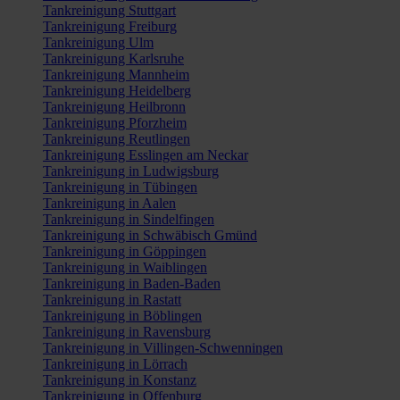
Tankreinigung Stuttgart
Tankreinigung Freiburg
Tankreinigung Ulm
Tankreinigung Karlsruhe
Tankreinigung Mannheim
Tankreinigung Heidelberg
Tankreinigung Heilbronn
Tankreinigung Pforzheim
Tankreinigung Reutlingen
Tankreinigung Esslingen am Neckar
Tankreinigung in Ludwigsburg
Tankreinigung in Tübingen
Tankreinigung in Aalen
Tankreinigung in Sindelfingen
Tankreinigung in Schwäbisch Gmünd
Tankreinigung in Göppingen
Tankreinigung in Waiblingen
Tankreinigung in Baden-Baden
Tankreinigung in Rastatt
Tankreinigung in Böblingen
Tankreinigung in Ravensburg
Tankreinigung in Villingen-Schwenningen
Tankreinigung in Lörrach
Tankreinigung in Konstanz
Tankreinigung in Offenburg