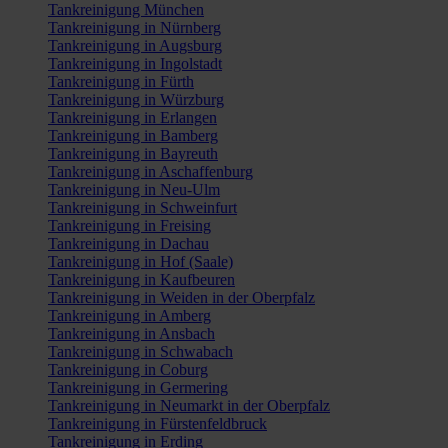
Tankreinigung München
Tankreinigung in Nürnberg
Tankreinigung in Augsburg
Tankreinigung in Ingolstadt
Tankreinigung in Fürth
Tankreinigung in Würzburg
Tankreinigung in Erlangen
Tankreinigung in Bamberg
Tankreinigung in Bayreuth
Tankreinigung in Aschaffenburg
Tankreinigung in Neu-Ulm
Tankreinigung in Schweinfurt
Tankreinigung in Freising
Tankreinigung in Dachau
Tankreinigung in Hof (Saale)
Tankreinigung in Kaufbeuren
Tankreinigung in Weiden in der Oberpfalz
Tankreinigung in Amberg
Tankreinigung in Ansbach
Tankreinigung in Schwabach
Tankreinigung in Coburg
Tankreinigung in Germering
Tankreinigung in Neumarkt in der Oberpfalz
Tankreinigung in Fürstenfeldbruck
Tankreinigung in Erding