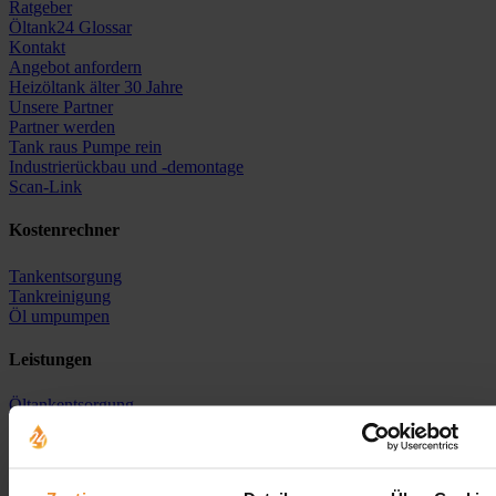
Ratgeber
Öltank24 Glossar
Kontakt
Angebot anfordern
Heizöltank älter 30 Jahre
Unsere Partner
Partner werden
Tank raus Pumpe rein
Industrierückbau und -demontage
Scan-Link
Kostenrechner
Tankentsorgung
Tankreinigung
Öl umpumpen
Leistungen
Öltankentsorgung
Tankreinigung
Tanksanierung
Neutankanlage
Heizöl-Ankauf