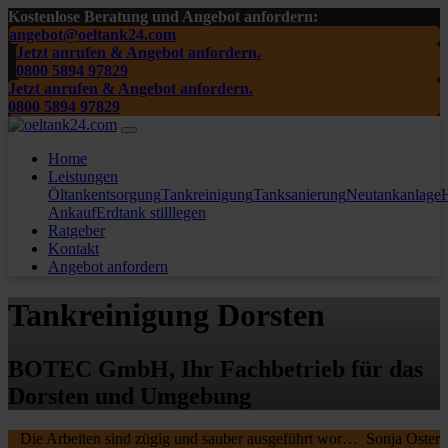
Kostenlose Beratung und Angebot anfordern:
angebot@oeltank24.com
Jetzt anrufen & Angebot anfordern.
0800 5894 97829
Jetzt anrufen & Angebot anfordern.
0800 5894 97829
Home
Leistungen
Öltankentsorgung
Tankreinigung
Tanksanierung
Neutankanlage
H
Ankauf
Erdtank stilllegen
Ratgeber
Kontakt
Angebot anfordern
Tankreinigung Dorsten
BOTEC GmbH, Ihr Fachbetrieb für das
Dorsten und Umgebung
Die Arbeiten sind zügig und sauber ausgeführt worden, wir waren sehr zufrieden. Die MA waren freundlich , nochmal ein Danke schön an die beiden.
Sonja Oster