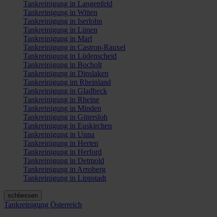
Tankreinigung in Langenfeld
Tankreinigung in Witten
Tankreinigung in Iserlohn
Tankreinigung in Lünen
Tankreinigung in Marl
Tankreinigung in Castrop-Rauxel
Tankreinigung in Lüdenscheid
Tankreinigung in Bocholt
Tankreinigung in Dinslaken
Tankreinigung im Rheinland
Tankreinigung in Gladbeck
Tankreinigung in Rheine
Tankreinigung in Minden
Tankreinigung in Gütersloh
Tankreinigung in Euskirchen
Tankreinigung in Unna
Tankreinigung in Herten
Tankreinigung in Herford
Tankreinigung in Detmold
Tankreinigung in Arnsberg
Tankreinigung in Lippstadt
schliessen
Tankreinigung Österreich