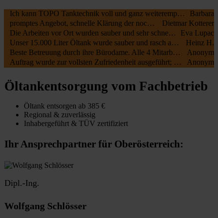
Ich kann TOPO Tanktechnik voll und ganz weiterempfehlen. Die Arbeiter waren pünktlich und erledigten alles perfekt. Noch dazu war das Angebot das preisgünstigste unter allen angefragt Firmen. Großes Lob und danke!
Barbara
promptes Angebot, schnelle Klärung der noch offenen Fragen. Schneller Termin, pünktlicher Start der Arbeiten, sehr motivierte Mitarbeiter. Alles bestens, kann ich nur empfehlen !!!
Dietmar Kotterer
Die Arbeiten vor Ort wurden sauber und sehr schnell durchgeführt, nach dreieinhalb Stunden waren 2x 2000L Stahltanks gereinigt , zerschnitten und ausgeräumt! TOP Preis/Leistungsverhältnis!! 100% Weiterempfehlung!
Eva Lupac
Unser 15.000 Liter Öltank wurde sauber und rasch abgebaut und entsorgt! Baustelle wurde sauber verlassen. Preis-Leistungsverhältnis deutlich besser als bei anderen Anbietern.
Heinz H.
Beste Betreuung durch ihre Bürodame. Alle 4 Mitarbeiter, die ich kennengelernt habe waren höflich, korrekt und fleissig. Kann ihre Firma nur wärmstens weiterempfehlen.
Anonym
Auftrag wurde zur vollsten Zufriedenheit ausgeführt; faire Preise ?
Anonym
Öltankentsorgung vom Fachbetrieb
Öltank entsorgen ab 385 €
Regional & zuverlässig
Inhabergeführt & TÜV zertifiziert
Ihr Ansprechpartner für Oberösterreich:
Dipl.-Ing.
Wolfgang Schlösser