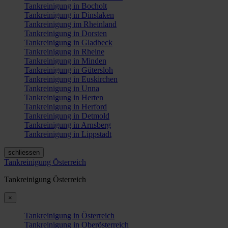
Tankreinigung in Bocholt
Tankreinigung in Dinslaken
Tankreinigung im Rheinland
Tankreinigung in Dorsten
Tankreinigung in Gladbeck
Tankreinigung in Rheine
Tankreinigung in Minden
Tankreinigung in Gütersloh
Tankreinigung in Euskirchen
Tankreinigung in Unna
Tankreinigung in Herten
Tankreinigung in Herford
Tankreinigung in Detmold
Tankreinigung in Arnsberg
Tankreinigung in Lippstadt
schliessen
Tankreinigung Österreich
Tankreinigung Österreich
×
Tankreinigung in Österreich
Tankreinigung in Oberösterreich