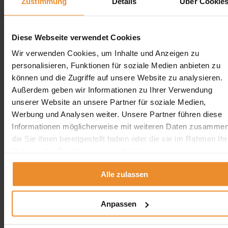
Zustimmung
Details
Über Cookie
angebot@oeltank24.com
Oeltank24 auf Facebook
Impressum & Datenschutz
Diese Webseite verwendet Cookies
Impressum
Wir verwenden Cookies, um Inhalte und Anzeigen zu
Datenschutzerklärung
personalisieren, Funktionen für soziale Medien anbieten zu
Cookie Einstellungen
können und die Zugriffe auf unsere Website zu analysieren.
Außerdem geben wir Informationen zu Ihrer Verwendung
unserer Website an unsere Partner für soziale Medien,
299
Bewertungen auf ProvenExpert.com
Werbung und Analysen weiter. Unsere Partner führen diese
Oeltank24.com
Informationen möglicherweise mit weiteren Daten zusammen
Quicklinks
die Sie ihnen bereitgestellt haben oder die sie im Rahmen Ihr
Nutzung der Dienste gesammelt haben.
Home
Leistungen
Ratgeber
Alle zulassen
Öltank24 Glossar
Kontakt
Angebot anfordern
Anpassen
Heizöltank älter 30 Jahre
Unsere Partner
Partner werden