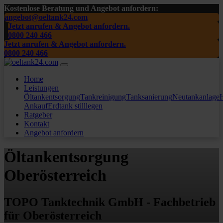
Kostenlose Beratung und Angebot anfordern:
angebot@oeltank24.com
Jetzt anrufen & Angebot anfordern.
0800 240 466
Jetzt anrufen & Angebot anfordern.
0800 240 466
Home
Leistungen
Öltankentsorgung
Tankreinigung
Tanksanierung
Neutankanlage
H
Ankauf
Erdtank stilllegen
Ratgeber
Kontakt
Angebot anfordern
Öltankentsorgung
Oberösterreich
TOPO Tanktechnik GmbH - Fachbetrieb
für Oberösterreich