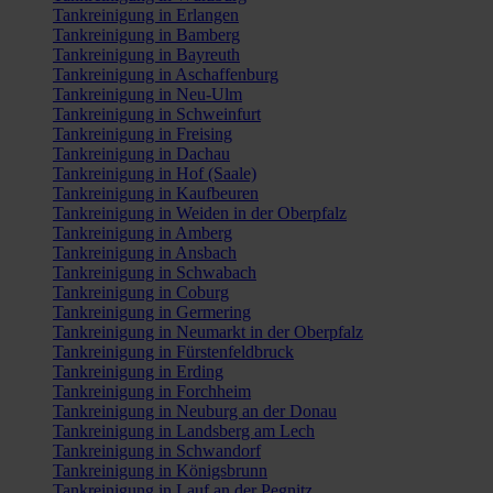
Tankreinigung in Erlangen
Tankreinigung in Bamberg
Tankreinigung in Bayreuth
Tankreinigung in Aschaffenburg
Tankreinigung in Neu-Ulm
Tankreinigung in Schweinfurt
Tankreinigung in Freising
Tankreinigung in Dachau
Tankreinigung in Hof (Saale)
Tankreinigung in Kaufbeuren
Tankreinigung in Weiden in der Oberpfalz
Tankreinigung in Amberg
Tankreinigung in Ansbach
Tankreinigung in Schwabach
Tankreinigung in Coburg
Tankreinigung in Germering
Tankreinigung in Neumarkt in der Oberpfalz
Tankreinigung in Fürstenfeldbruck
Tankreinigung in Erding
Tankreinigung in Forchheim
Tankreinigung in Neuburg an der Donau
Tankreinigung in Landsberg am Lech
Tankreinigung in Schwandorf
Tankreinigung in Königsbrunn
Tankreinigung in Lauf an der Pegnitz