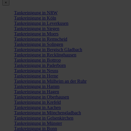
×
Tankreinigung in NRW
Tankreinigung in Köln
Tankreinigung in Leverkusen
Tankreinigung in Siegen
Tankreinigung in Moers
Tankreinigung in Remscheid
Tankreinigung in Solingen
Tankreinigung in Bergisch Gladbach
Tankreinigung in Recklinghausen
Tankreinigung in Bottrop
Tankreinigung in Paderborn
Tankreinigung in Neuss
Tankreinigung in Herne
Tankreinigung in Mülheim an der Ruhr
Tankreinigung in Hamm
Tankreinigung in Hagen
Tankreinigung in Oberhausen
Tankreinigung in Krefeld
Tankreinigung in Aachen
Tankreinigung in Mönchengladbach
Tankreinigung in Gelsenkirchen
Tankreinigung in Münster
Tankreinigung in Bonn