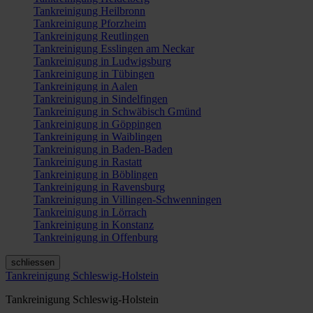
Tankreinigung Heilbronn
Tankreinigung Pforzheim
Tankreinigung Reutlingen
Tankreinigung Esslingen am Neckar
Tankreinigung in Ludwigsburg
Tankreinigung in Tübingen
Tankreinigung in Aalen
Tankreinigung in Sindelfingen
Tankreinigung in Schwäbisch Gmünd
Tankreinigung in Göppingen
Tankreinigung in Waiblingen
Tankreinigung in Baden-Baden
Tankreinigung in Rastatt
Tankreinigung in Böblingen
Tankreinigung in Ravensburg
Tankreinigung in Villingen-Schwenningen
Tankreinigung in Lörrach
Tankreinigung in Konstanz
Tankreinigung in Offenburg
schliessen
Tankreinigung Schleswig-Holstein
Tankreinigung Schleswig-Holstein