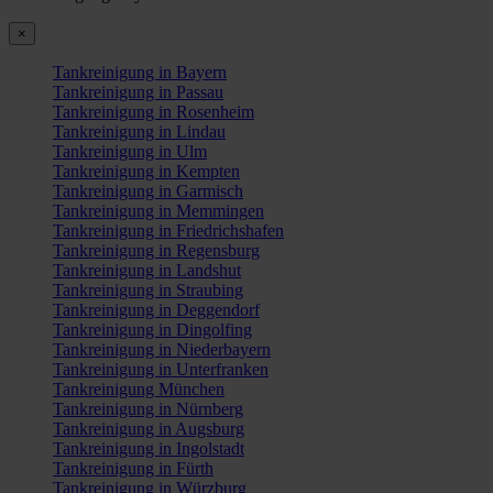
×
Tankreinigung in Bayern
Tankreinigung in Passau
Tankreinigung in Rosenheim
Tankreinigung in Lindau
Tankreinigung in Ulm
Tankreinigung in Kempten
Tankreinigung in Garmisch
Tankreinigung in Memmingen
Tankreinigung in Friedrichshafen
Tankreinigung in Regensburg
Tankreinigung in Landshut
Tankreinigung in Straubing
Tankreinigung in Deggendorf
Tankreinigung in Dingolfing
Tankreinigung in Niederbayern
Tankreinigung in Unterfranken
Tankreinigung München
Tankreinigung in Nürnberg
Tankreinigung in Augsburg
Tankreinigung in Ingolstadt
Tankreinigung in Fürth
Tankreinigung in Würzburg