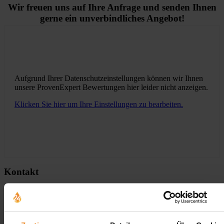
Wir freuen uns auf Ihre Anfrage und senden Ihnen
gerne ein unverbindliches Angebot!
Aufgrund Ihrer Datenschutzeinstellungen können wir Ihnen
unsere ProvenExpert Bewertungen hier leider nicht anzeigen.
Klicken Sie hier um Ihre Einstellungen zu bearbeiten.
Kontakt
Wolfgang Schlösser, TOPO Tanktechnik GmbH
0800 240 466