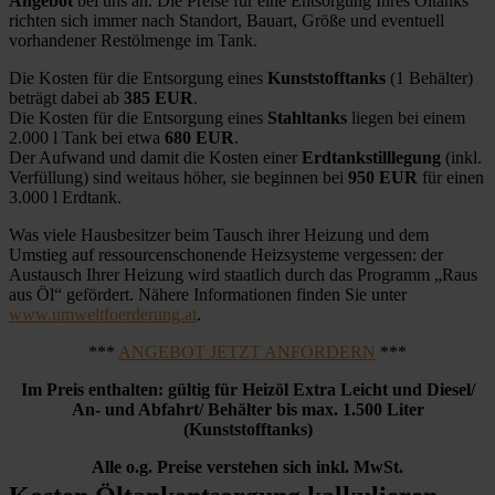
Angebot
bei uns an. Die Preise für eine Entsorgung Ihres Öltanks
richten sich immer nach Standort, Bauart, Größe und eventuell
vorhandener Restölmenge im Tank.
Die Kosten für die Entsorgung eines
Kunststofftanks
(1 Behälter)
beträgt dabei ab
385 EUR
.
Die Kosten für die Entsorgung eines
Stahltanks
liegen bei einem
2.000 l Tank bei etwa
680 EUR
.
Der Aufwand und damit die Kosten einer
Erdtankstilllegung
(inkl.
Verfüllung) sind weitaus höher, sie beginnen bei
950 EUR
für einen
3.000 l Erdtank.
Was viele Hausbesitzer beim Tausch ihrer Heizung und dem
Umstieg auf ressourcenschonende Heizsysteme vergessen: der
Austausch Ihrer Heizung wird staatlich durch das Programm „Raus
aus Öl“ gefördert. Nähere Informationen finden Sie unter
www.umweltfoerderung.at
.
***
ANGEBOT JETZT ANFORDERN
***
Im Preis enthalten: gültig für Heizöl Extra Leicht und Diesel/
An- und Abfahrt/ Behälter bis max. 1.500 Liter
(Kunststofftanks)
Alle o.g. Preise verstehen sich inkl. MwSt.