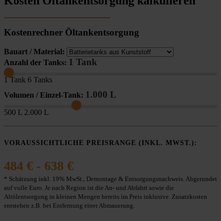
Kosten Öltankentsorgung kalkulieren
Kostenrechner Öltankentsorgung
Bauart / Material:
1 Tank
Anzahl der Tanks:
1 Tank
6 Tanks
1.000 L
Volumen / Einzel-Tank:
500 L
2.000 L
VORAUSSICHTLICHE PREISRANGE (INKL. MWST.):
484 € - 638 €
* Schätzung inkl. 19% MwSt., Demontage & Entsorgungsnachweis. Abgerundet
auf volle Euro. Je nach Region ist die An- und Abfahrt sowie die
Altölentsorgung in kleinen Mengen bereits im Preis inklusive. Zusatzkosten
entstehen z.B. bei Entfernung einer Abmauerung.