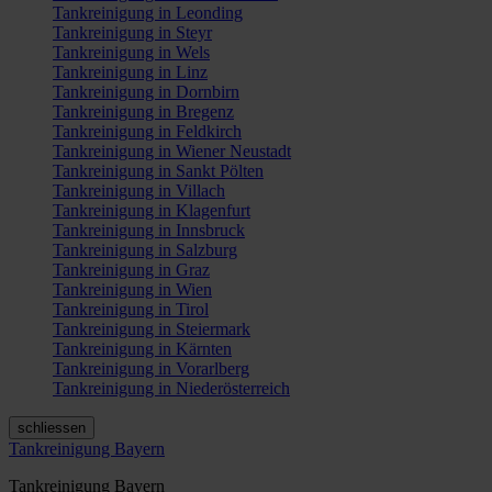
Tankreinigung in Leonding
Tankreinigung in Steyr
Tankreinigung in Wels
Tankreinigung in Linz
Tankreinigung in Dornbirn
Tankreinigung in Bregenz
Tankreinigung in Feldkirch
Tankreinigung in Wiener Neustadt
Tankreinigung in Sankt Pölten
Tankreinigung in Villach
Tankreinigung in Klagenfurt
Tankreinigung in Innsbruck
Tankreinigung in Salzburg
Tankreinigung in Graz
Tankreinigung in Wien
Tankreinigung in Tirol
Tankreinigung in Steiermark
Tankreinigung in Kärnten
Tankreinigung in Vorarlberg
Tankreinigung in Niederösterreich
schliessen
Tankreinigung Bayern
Tankreinigung Bayern