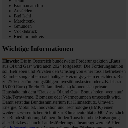
Traun
Braunau am Inn
Ansfelden
Bad Ischl
Marchtrenk
Gmunden
Vöcklabruck
Ried im Innkreis
Wichtige Informationen
Hinweis:
Die in Österreich bundesweite Förderungsaktion „Raus
aus Öl und Gas“ wird auch 2024 fortgesetzt. Die Förderungsaktion
soll Betrieben und Privaten den Umstieg von einer fossil betriebenen
Raumheizung auf ein nachhaltiges Heizungssystem erleichtern. Bis
zu 75 % der förderungsfähigen Investitionskosten oder z.B. bis zu
15.000 Euro (für ein Einfamilienhaus) können sich private
Haushalte mit dem “Raus aus Öl und Gas” Bonus holen, wenn auf
Nah-/Fernwärme, Biomasse oder Wärmepumpen umgestellt wird.
Damit setzt das Bundesministerium für Klimaschutz, Umwelt,
Energie, Mobilität, Innovation und Technologie (BMK) einen
weiteren, wesentlichen Schritt zur Klimaneutralität 2040. Zusätzlich
zur Bundesförderung können für den Tausch und die Entsorgung
alter Heizkessel auch Landesförderungen beantragt werden! Hier
alle
Informationen
zur Antragstellung, den Fördersummen und