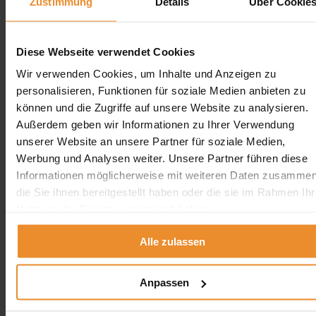
Zustimmung
Details
Über Cookie
Erdtank stilllegen Hamburg
Erdtank stilllegen Berlin
Erdtank stilllegen Bremen
Erdtank stilllegen Hessen
Diese Webseite verwendet Cookies
Erdtank stilllegen Niedersachsen
Erdtank stilllegen Rheinland-Pfalz
Wir verwenden Cookies, um Inhalte und Anzeigen zu
personalisieren, Funktionen für soziale Medien anbieten zu
Tankreinigung vor Ort
können und die Zugriffe auf unsere Website zu analysieren.
Außerdem geben wir Informationen zu Ihrer Verwendung
Tankreinigung Deutschland
unserer Website an unsere Partner für soziale Medien,
Tankreinigung Deutschland
Werbung und Analysen weiter. Unsere Partner führen diese
Informationen möglicherweise mit weiteren Daten zusammen
×
die Sie ihnen bereitgestellt haben oder die sie im Rahmen Ihr
Tankreinigung in der Nähe
Nutzung der Dienste gesammelt haben.
Tankreinigung in Berlin
Tankreinigung in Hamburg
Tankreinigung in Bremen
Alle zulassen
Tankreinigung in Bremerhaven
schliessen
Anpassen
Tankreinigung NRW
Tankreinigung NRW