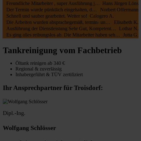
Freundliche Mitarbeiter , super Ausführung jederzeit zu empfehlen
Hans Jürgen Löns
Der Termin wurde pünktlich eingehalten, die Mitarbeiter waren kundenfreundlich und haben alles gut erledigt. Die Rechnung entsprach dem Auftrag.
Norbert Offermann
Schnell und sauber gearbeitet. Weiter so!
Calogero A.
Die Arbeiten wurden absprachegemäß, termin- und fachgerecht zu unserer vollsten Zufriedenheit durchgeführt. Sehr freundliche Kommunikation sowohl mit Öltank24 als auch mit der Fa. Botec
Elisabeth K.
Ausführung der Dienstleistung Sehr Gut, Kompetente Mitarbeiter, Sehr Freundliches Personal
Lothar N.
Es ging alles reibungslos ab. Die Mitarbeiter haben sehr schnell und sauber gearbeitet.
Jutta G.
Tankreinigung vom Fachbetrieb
Öltank reinigen ab 340 €
Regional & zuverlässig
Inhabergeführt & TÜV zertifiziert
Ihr Ansprechpartner für Troisdorf:
Dipl.-Ing.
Wolfgang Schlösser