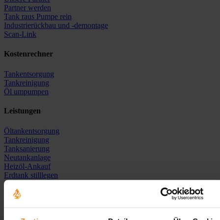
Partner werden
Tank raus Pumpe rein
Industrierückbau und -demontage
Scan-Link
Kostenrechner
Tankentsorgung
Tankreinigung
Öl umpumpen
Leistungen
Öltankentsorgung
Tankreinigung
Tanksanierung
Neutankanlage
Heizöl-Ankauf
Erdtank stilllegen
Erdtank stilllegen vor Ort
Erdtank stilllegen NRW