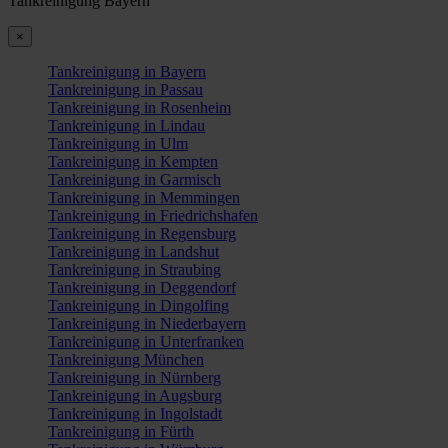
Tankreinigung Bayern
×
Tankreinigung in Bayern
Tankreinigung in Passau
Tankreinigung in Rosenheim
Tankreinigung in Lindau
Tankreinigung in Ulm
Tankreinigung in Kempten
Tankreinigung in Garmisch
Tankreinigung in Memmingen
Tankreinigung in Friedrichshafen
Tankreinigung in Regensburg
Tankreinigung in Landshut
Tankreinigung in Straubing
Tankreinigung in Deggendorf
Tankreinigung in Dingolfing
Tankreinigung in Niederbayern
Tankreinigung in Unterfranken
Tankreinigung München
Tankreinigung in Nürnberg
Tankreinigung in Augsburg
Tankreinigung in Ingolstadt
Tankreinigung in Fürth