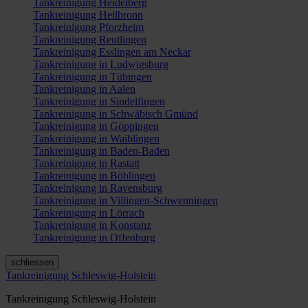
Tankreinigung Heidelberg
Tankreinigung Heilbronn
Tankreinigung Pforzheim
Tankreinigung Reutlingen
Tankreinigung Esslingen am Neckar
Tankreinigung in Ludwigsburg
Tankreinigung in Tübingen
Tankreinigung in Aalen
Tankreinigung in Sindelfingen
Tankreinigung in Schwäbisch Gmünd
Tankreinigung in Göppingen
Tankreinigung in Waiblingen
Tankreinigung in Baden-Baden
Tankreinigung in Rastatt
Tankreinigung in Böblingen
Tankreinigung in Ravensburg
Tankreinigung in Villingen-Schwenningen
Tankreinigung in Lörrach
Tankreinigung in Konstanz
Tankreinigung in Offenburg
schliessen
Tankreinigung Schleswig-Holstein
Tankreinigung Schleswig-Holstein