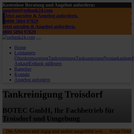
Kostenlose Beratung und Angebot anfordern:
angebot@oeltank24.com
Jetzt anrufen & Angebot anfordern.
0800 5894 97829
Jetzt anrufen & Angebot anfordern.
0800 5894 97829
Home
Leistungen
Öltankentsorgung
Tankreinigung
Tanksanierung
Neutankanlage
H
Ankauf
Erdtank stilllegen
Ratgeber
Kontakt
Angebot anfordern
Tankreinigung Troisdorf
BOTEC GmbH, Ihr Fachbetrieb für
Troisdorf und Umgebung
Die Arbeiten sind zügig und sauber ausgeführt worden, wir waren sehr zufrieden. Die MA waren freundlich , nochmal ein Danke schön an die beiden.
Sonja Oster