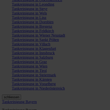
Tankreinigung in Leonding
Tankreinigung in Steyr
Tankreinigung in Wels
Tankreinigung in Linz
Tankreinigung in Dornbirn
Tankreinigung in Bregenz
Tankreinigung in Feldkirch
Tankreinigung in Wiener Neustadt
Tankreinigung in Sankt Pölten
Tankreinigung in Villach
Tankreinigung in Klagenfurt
Tankreinigung in Innsbruck
Tankreinigung in Salzburg
Tankreinigung in Graz
Tankreinigung in Wien
Tankreinigung in Tirol
Tankreinigung in Steiermark
Tankreinigung in Kärnten
Tankreinigung in Vorarlberg
Tankreinigung in Niederösterreich
schliessen
Tankreinigung Bayern