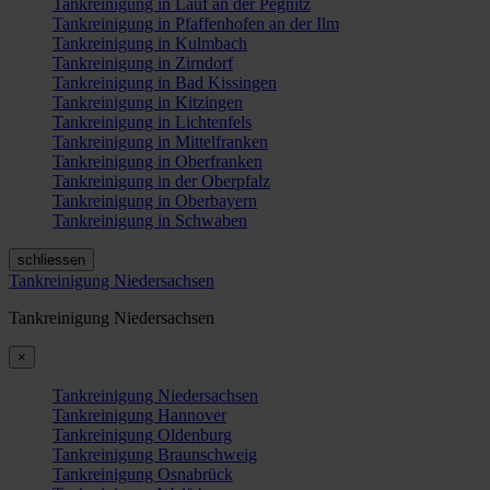
Tankreinigung in Lauf an der Pegnitz
Tankreinigung in Pfaffenhofen an der Ilm
Tankreinigung in Kulmbach
Tankreinigung in Zirndorf
Tankreinigung in Bad Kissingen
Tankreinigung in Kitzingen
Tankreinigung in Lichtenfels
Tankreinigung in Mittelfranken
Tankreinigung in Oberfranken
Tankreinigung in der Oberpfalz
Tankreinigung in Oberbayern
Tankreinigung in Schwaben
schliessen
Tankreinigung Niedersachsen
Tankreinigung Niedersachsen
×
Tankreinigung Niedersachsen
Tankreinigung Hannover
Tankreinigung Oldenburg
Tankreinigung Braunschweig
Tankreinigung Osnabrück