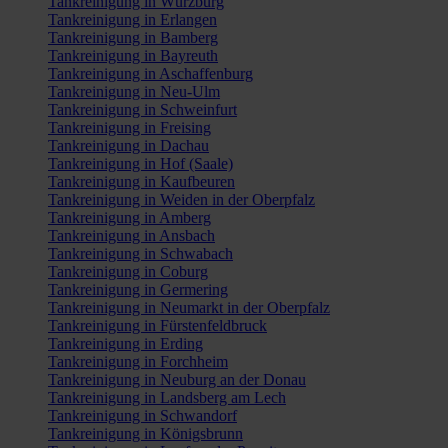
Tankreinigung in Würzburg
Tankreinigung in Erlangen
Tankreinigung in Bamberg
Tankreinigung in Bayreuth
Tankreinigung in Aschaffenburg
Tankreinigung in Neu-Ulm
Tankreinigung in Schweinfurt
Tankreinigung in Freising
Tankreinigung in Dachau
Tankreinigung in Hof (Saale)
Tankreinigung in Kaufbeuren
Tankreinigung in Weiden in der Oberpfalz
Tankreinigung in Amberg
Tankreinigung in Ansbach
Tankreinigung in Schwabach
Tankreinigung in Coburg
Tankreinigung in Germering
Tankreinigung in Neumarkt in der Oberpfalz
Tankreinigung in Fürstenfeldbruck
Tankreinigung in Erding
Tankreinigung in Forchheim
Tankreinigung in Neuburg an der Donau
Tankreinigung in Landsberg am Lech
Tankreinigung in Schwandorf
Tankreinigung in Königsbrunn