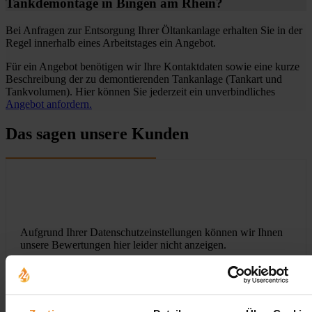
Tankdemontage in Bingen am Rhein?
Bei Anfragen zur Entsorgung Ihrer Öltankanlage erhalten Sie in der
Regel innerhalb eines Arbeitstages ein Angebot.
Für ein Angebot benötigen wir Ihre Kontaktdaten sowie eine kurze
Beschreibung der zu demontierenden Tankanlage (Tankart und
Tankvolumen). Hier können Sie jederzeit ein unverbindliches
Angebot anfordern.
Das sagen unsere Kunden
Aufgrund Ihrer Datenschutzeinstellungen können wir Ihnen
unsere Bewertungen hier leider nicht anzeigen.
Klicken Sie hier um Ihre Einstellungen zu bearbeiten.