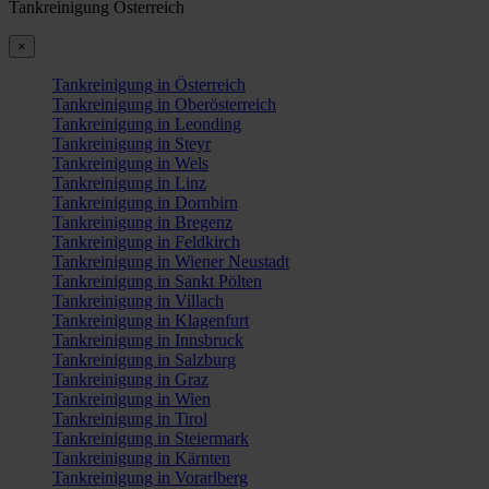
Tankreinigung Österreich
×
Tankreinigung in Österreich
Tankreinigung in Oberösterreich
Tankreinigung in Leonding
Tankreinigung in Steyr
Tankreinigung in Wels
Tankreinigung in Linz
Tankreinigung in Dornbirn
Tankreinigung in Bregenz
Tankreinigung in Feldkirch
Tankreinigung in Wiener Neustadt
Tankreinigung in Sankt Pölten
Tankreinigung in Villach
Tankreinigung in Klagenfurt
Tankreinigung in Innsbruck
Tankreinigung in Salzburg
Tankreinigung in Graz
Tankreinigung in Wien
Tankreinigung in Tirol
Tankreinigung in Steiermark
Tankreinigung in Kärnten
Tankreinigung in Vorarlberg