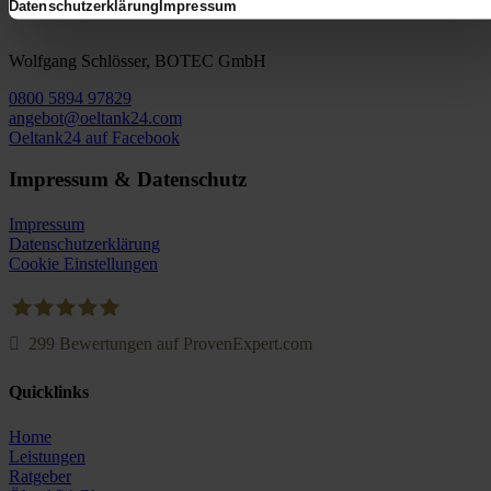
Datenschutzerklärung
Impressum
Wolfgang Schlösser, BOTEC GmbH
0800 5894 97829
angebot@oeltank24.com
Oeltank24 auf Facebook
Impressum & Datenschutz
Impressum
Datenschutzerklärung
Cookie Einstellungen
299
Bewertungen auf ProvenExpert.com
Oeltank24.com
Quicklinks
Home
Leistungen
Ratgeber