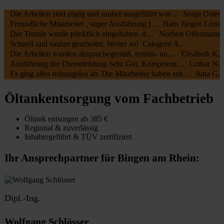
Die Arbeiten sind zügig und sauber ausgeführt worden, wir waren sehr zufrieden. Die MA waren freundlich , nochmal ein Danke schön an die beiden.
Sonja Oster
Freundliche Mitarbeiter , super Ausführung jederzeit zu empfehlen
Hans Jürgen Löns
Der Termin wurde pünktlich eingehalten, die Mitarbeiter waren kundenfreundlich und haben alles gut erledigt. Die Rechnung entsprach dem Auftrag.
Norbert Offermann
Schnell und sauber gearbeitet. Weiter so!
Calogero A.
Die Arbeiten wurden absprachegemäß, termin- und fachgerecht zu unserer vollsten Zufriedenheit durchgeführt. Sehr freundliche Kommunikation sowohl mit Öltank24 als auch mit der Fa. Botec
Elisabeth K.
Ausführung der Dienstleistung Sehr Gut, Kompetente Mitarbeiter, Sehr Freundliches Personal
Lothar N.
Es ging alles reibungslos ab. Die Mitarbeiter haben sehr schnell und sauber gearbeitet.
Jutta G.
Öltankentsorgung vom Fachbetrieb
Öltank entsorgen ab 385 €
Regional & zuverlässig
Inhabergeführt & TÜV zertifiziert
Ihr Ansprechpartner für Bingen am Rhein:
Dipl.-Ing.
Wolfgang Schlösser