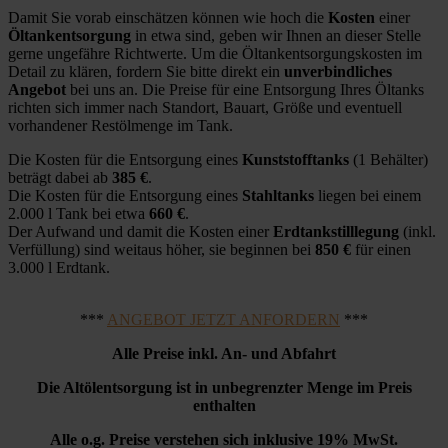
Damit Sie vorab einschätzen können wie hoch die
Kosten
einer
Öltankentsorgung
in etwa sind, geben wir Ihnen an dieser Stelle
gerne ungefähre Richtwerte. Um die Öltankentsorgungskosten im
Detail zu klären, fordern Sie bitte direkt ein
unverbindliches
Angebot
bei uns an. Die Preise für eine Entsorgung Ihres Öltanks
richten sich immer nach Standort, Bauart, Größe und eventuell
vorhandener Restölmenge im Tank.
Die Kosten für die Entsorgung eines
Kunststofftanks
(1 Behälter)
beträgt dabei ab
385 €
.
Die Kosten für die Entsorgung eines
Stahltanks
liegen bei einem
2.000 l Tank bei etwa
660 €
.
Der Aufwand und damit die Kosten einer
Erdtankstilllegung
(inkl.
Verfüllung) sind weitaus höher, sie beginnen bei
850 €
für einen
3.000 l Erdtank.
***
ANGEBOT JETZT ANFORDERN
***
Alle Preise inkl. An- und Abfahrt
Die Altölentsorgung ist in unbegrenzter Menge im Preis
enthalten
Alle o.g. Preise verstehen sich inklusive 19% MwSt.