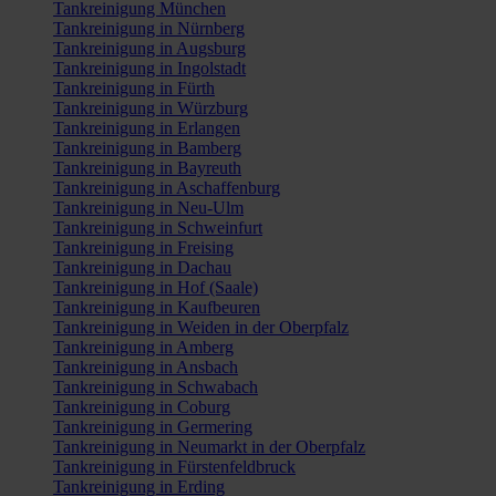
Tankreinigung München
Tankreinigung in Nürnberg
Tankreinigung in Augsburg
Tankreinigung in Ingolstadt
Tankreinigung in Fürth
Tankreinigung in Würzburg
Tankreinigung in Erlangen
Tankreinigung in Bamberg
Tankreinigung in Bayreuth
Tankreinigung in Aschaffenburg
Tankreinigung in Neu-Ulm
Tankreinigung in Schweinfurt
Tankreinigung in Freising
Tankreinigung in Dachau
Tankreinigung in Hof (Saale)
Tankreinigung in Kaufbeuren
Tankreinigung in Weiden in der Oberpfalz
Tankreinigung in Amberg
Tankreinigung in Ansbach
Tankreinigung in Schwabach
Tankreinigung in Coburg
Tankreinigung in Germering
Tankreinigung in Neumarkt in der Oberpfalz
Tankreinigung in Fürstenfeldbruck
Tankreinigung in Erding