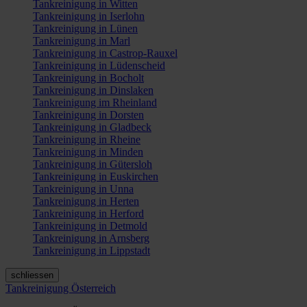
Tankreinigung in Witten
Tankreinigung in Iserlohn
Tankreinigung in Lünen
Tankreinigung in Marl
Tankreinigung in Castrop-Rauxel
Tankreinigung in Lüdenscheid
Tankreinigung in Bocholt
Tankreinigung in Dinslaken
Tankreinigung im Rheinland
Tankreinigung in Dorsten
Tankreinigung in Gladbeck
Tankreinigung in Rheine
Tankreinigung in Minden
Tankreinigung in Gütersloh
Tankreinigung in Euskirchen
Tankreinigung in Unna
Tankreinigung in Herten
Tankreinigung in Herford
Tankreinigung in Detmold
Tankreinigung in Arnsberg
Tankreinigung in Lippstadt
schliessen
Tankreinigung Österreich