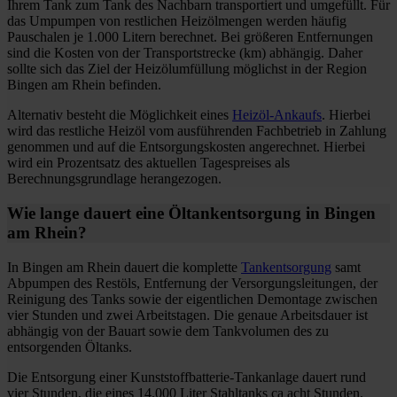
Ihrem Tank zum Tank des Nachbarn transportiert und umgefüllt. Für
das Umpumpen von restlichen Heizölmengen werden häufig
Pauschalen je 1.000 Litern berechnet. Bei größeren Entfernungen
sind die Kosten von der Transportstrecke (km) abhängig. Daher
sollte sich das Ziel der Heizölumfüllung möglichst in der Region
Bingen am Rhein befinden.
Alternativ besteht die Möglichkeit eines
Heizöl-Ankaufs
. Hierbei
wird das restliche Heizöl vom ausführenden Fachbetrieb in Zahlung
genommen und auf die Entsorgungskosten angerechnet. Hierbei
wird ein Prozentsatz des aktuellen Tagespreises als
Berechnungsgrundlage herangezogen.
Wie lange dauert eine Öltankentsorgung in Bingen
am Rhein?
In Bingen am Rhein dauert die komplette
Tankentsorgung
samt
Abpumpen des Restöls, Entfernung der Versorgungsleitungen, der
Reinigung des Tanks sowie der eigentlichen Demontage zwischen
vier Stunden und zwei Arbeitstagen. Die genaue Arbeitsdauer ist
abhängig von der Bauart sowie dem Tankvolumen des zu
entsorgenden Öltanks.
Die Entsorgung einer Kunststoffbatterie-Tankanlage dauert rund
vier Stunden, die eines 14.000 Liter Stahltanks ca acht Stunden.