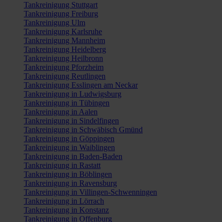
Tankreinigung Stuttgart
Tankreinigung Freiburg
Tankreinigung Ulm
Tankreinigung Karlsruhe
Tankreinigung Mannheim
Tankreinigung Heidelberg
Tankreinigung Heilbronn
Tankreinigung Pforzheim
Tankreinigung Reutlingen
Tankreinigung Esslingen am Neckar
Tankreinigung in Ludwigsburg
Tankreinigung in Tübingen
Tankreinigung in Aalen
Tankreinigung in Sindelfingen
Tankreinigung in Schwäbisch Gmünd
Tankreinigung in Göppingen
Tankreinigung in Waiblingen
Tankreinigung in Baden-Baden
Tankreinigung in Rastatt
Tankreinigung in Böblingen
Tankreinigung in Ravensburg
Tankreinigung in Villingen-Schwenningen
Tankreinigung in Lörrach
Tankreinigung in Konstanz
Tankreinigung in Offenburg