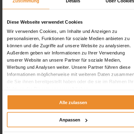
Zustimmung
Details
Über Cookie
Jetzt individuelle Anfrage senden. Klicken Sie
Diese Webseite verwendet Cookies
hier!
Wir verwenden Cookies, um Inhalte und Anzeigen zu
Wir freuen uns auf Ihre Anfrage und senden Ihnen
personalisieren, Funktionen für soziale Medien anbieten zu
gerne ein unverbindliches Angebot!
können und die Zugriffe auf unsere Website zu analysieren.
Außerdem geben wir Informationen zu Ihrer Verwendung
unserer Website an unsere Partner für soziale Medien,
Werbung und Analysen weiter. Unsere Partner führen diese
Informationen möglicherweise mit weiteren Daten zusammen
Aufgrund Ihrer Datenschutzeinstellungen können wir Ihnen
die Sie ihnen bereitgestellt haben oder die sie im Rahmen Ihr
unsere ProvenExpert Bewertungen hier leider nicht anzeigen.
Nutzung der Dienste gesammelt haben.
Klicken Sie hier um Ihre Einstellungen zu bearbeiten.
Alle zulassen
Anpassen
Kontakt