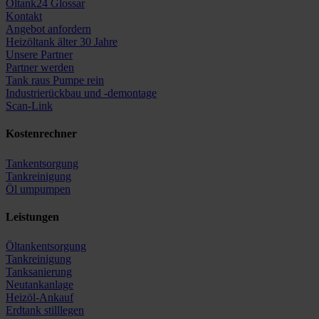
Öltank24 Glossar
Kontakt
Angebot anfordern
Heizöltank älter 30 Jahre
Unsere Partner
Partner werden
Tank raus Pumpe rein
Industrierückbau und -demontage
Scan-Link
Kostenrechner
Tankentsorgung
Tankreinigung
Öl umpumpen
Leistungen
Öltankentsorgung
Tankreinigung
Tanksanierung
Neutankanlage
Heizöl-Ankauf
Erdtank stilllegen