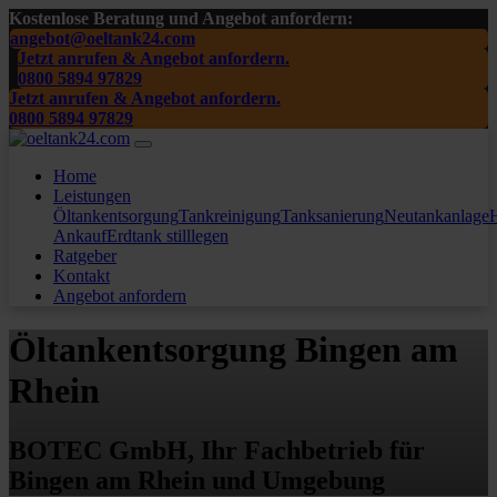
Kostenlose Beratung und Angebot anfordern:
angebot@oeltank24.com
Jetzt anrufen & Angebot anfordern.
0800 5894 97829
Jetzt anrufen & Angebot anfordern.
0800 5894 97829
Home
Leistungen
Öltankentsorgung
Tankreinigung
Tanksanierung
Neutankanlage
H
Ankauf
Erdtank stilllegen
Ratgeber
Kontakt
Angebot anfordern
Öltankentsorgung Bingen am
Rhein
BOTEC GmbH, Ihr Fachbetrieb für
Bingen am Rhein und Umgebung