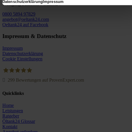
Datenschutzerklärung
Impressum
Wolfgang Schlösser / Öltank24
0800 5894 97829
angebot@oeltank24.com
Oeltank24 auf Facebook
Impressum & Datenschutz
Impressum
Datenschutzerklärung
Cookie Einstellungen
299
Bewertungen auf ProvenExpert.com
Oeltank24.com
Quicklinks
Home
Leistungen
Ratgeber
Öltank24 Glossar
Kontakt
Angebot anfordern