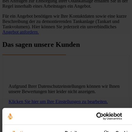
Bei Anfragen zur Entsorgung Ihrer Öltankanlage erhalten Sie in der
Regel innerhalb eines Arbeitstages ein Angebot.
Für ein Angebot benötigen wir Ihre Kontaktdaten sowie eine kurze
Beschreibung der zu demontierenden Tankanlage (Tankart und
Tankvolumen). Hier können Sie jederzeit ein unverbindliches
Angebot anfordern.
Das sagen unsere Kunden
Aufgrund Ihrer Datenschutzeinstellungen können wir Ihnen
unsere Bewertungen hier leider nicht anzeigen.
Klicken Sie hier um Ihre Einstellungen zu bearbeiten.